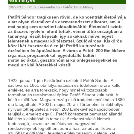
események
2022.03.16. - 01:00 |
vaskarika.hu - Fotók: Erdei Mihály
Petőfi Sándor tragikusan rövid, de koncentrált életpályája
alatt olyan életművet és eszmerendszert alkotott, ami a
mai napig sem veszített aktualitásából. Életművét szinte
az összes nyelvre lefordították, versei több országban a
tananyag részét képezik, így sokaknak művei egyet
jelentenek a magyar költészettel. Szülővárosa, Kiskőrös
közel két évszázada élen jár Petőfi kultuszának
őrzésében és ápolásában. A város a Petőfi 200 Emlékévre
izgalmas programokkal, egyedülálló kültéri
installációkkal, gasztronómiai különlegességekkel és
megújult kiállítóterekkel készül.
1923. január 1-jén Kiskőrösön született Petőfi Sándor. A
szülőváros 1861 óta folyamatosan és tudatosan őrzi a költő
emlékét, és arra törekszik, hogy minél változatosabb
formában és tartalommal építse Petőfi Sándor kultuszát. A
költő szülőháza, Magyarország első irodalmi emlékháza 1880
óta látogatható. A 2021. május 20-án Történelmi Emlékhellyé
nyilvánított épületet a Petőfi 200 Emlékévhez kapcsolódóan
felújítják, emellett egy új, Petőfi költészetét bemutató állandó
kiállítás kialakítását is tervezik. A rekonstrukció kiemelt
fontosságú, hiszen az emlékévben nagyszámú
rendezvénynek fog otthont adni a ház, az udvar, illetve a
szülőház előtti főtér. Jelenleg emlékmúzeum, galéria, két