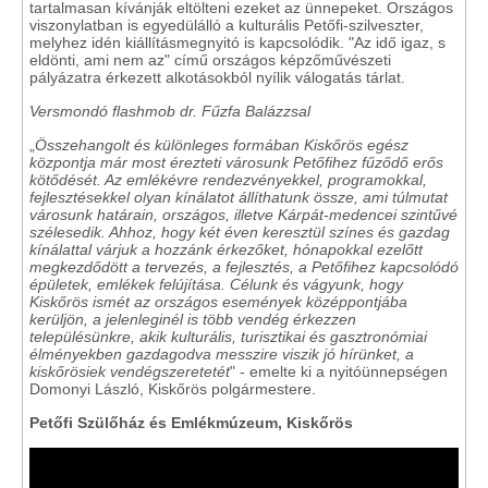
tartalmasan kívánják eltölteni ezeket az ünnepeket. Országos
viszonylatban is egyedülálló a kulturális Petőfi-szilveszter,
melyhez idén kiállításmegnyitó is kapcsolódik. "Az idő igaz, s
eldönti, ami nem az" című országos képzőművészeti
pályázatra érkezett alkotásokból nyílik válogatás tárlat.
Versmondó flashmob dr. Fűzfa Balázzsal
„
Összehangolt és különleges formában Kiskőrös egész
központja már most érezteti városunk Petőfihez fűződő erős
kötődését. Az emlékévre rendezvényekkel, programokkal,
fejlesztésekkel olyan kínálatot állíthatunk össze, ami túlmutat
városunk határain, országos, illetve Kárpát-medencei szintűvé
szélesedik. Ahhoz, hogy két éven keresztül színes és gazdag
kínálattal várjuk a hozzánk érkezőket, hónapokkal ezelőtt
megkezdődött a tervezés, a fejlesztés, a Petőfihez kapcsolódó
épületek, emlékek felújítása. Célunk és vágyunk, hogy
Kiskőrös ismét az országos események középpontjába
kerüljön, a jelenleginél is több vendég érkezzen
településünkre, akik kulturális, turisztikai és gasztronómiai
élményekben gazdagodva messzire viszik jó hírünket, a
kiskőrösiek vendégszeretetét
" - emelte ki a nyitóünnepségen
Domonyi László, Kiskőrös polgármestere.
Petőfi Szülőház és Emlékmúzeum, Kiskőrös