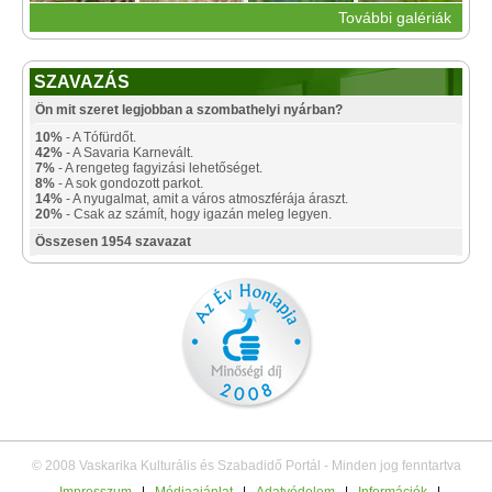
További galériák
SZAVAZÁS
Ön mit szeret legjobban a szombathelyi nyárban?
10%
- A Tófürdőt.
42%
- A Savaria Karnevált.
7%
- A rengeteg fagyizási lehetőséget.
8%
- A sok gondozott parkot.
14%
- A nyugalmat, amit a város atmoszférája áraszt.
20%
- Csak az számít, hogy igazán meleg legyen.
Összesen 1954 szavazat
© 2008 Vaskarika Kulturális és Szabadidő Portál - Minden jog fenntartva
Impresszum
|
Médiaajánlat
|
Adatvédelem
|
Információk
|