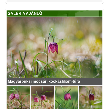
GALÉRIA AJÁNLÓ
Magyarbüksi mocsári kockásliliom-túra