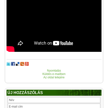
Nyomtatás
Küldés e-mailben
Az oldal tetejére
ÚJ HOZZÁSZÓLÁS