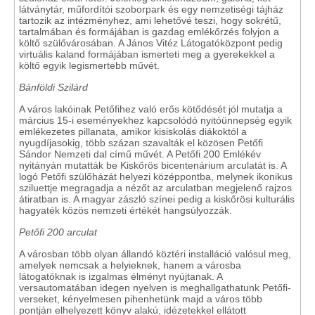
látványtár, műfordítói szoborpark és egy nemzetiségi tájház
tartozik az intézményhez, ami lehetővé teszi, hogy sokrétű,
tartalmában és formájában is gazdag emlékőrzés folyjon a
költő szülővárosában. A ​​János Vitéz Látogatóközpont pedig
virtuális kaland formájában ismerteti meg a gyerekekkel a
költő egyik legismertebb művét.
Bánföldi Szilárd
A város lakóinak Petőfihez való erős kötődését jól mutatja a
március 15-i eseményekhez kapcsolódó nyitóünnepség egyik
emlékezetes pillanata, amikor kisiskolás diákoktól a
nyugdíjasokig, több százan szavalták el közösen Petőfi
Sándor Nemzeti dal című művét. A Petőfi 200 Emlékév
nyitányán mutatták be Kiskőrös bicentenárium arculatát is. A
logó Petőfi szülőházát helyezi középpontba, melynek ikonikus
sziluettje megragadja a nézőt az arculatban megjelenő rajzos
átiratban is. A magyar zászló színei pedig a kiskőrösi kulturális
hagyaték közös nemzeti értékét hangsúlyozzák.
Petőfi 200 arculat
A városban több olyan állandó köztéri installáció valósul meg,
amelyek nemcsak a helyieknek, hanem a városba
látogatóknak is izgalmas élményt nyújtanak. A
versautomatában idegen nyelven is meghallgathatunk Petőfi-
verseket, kényelmesen pihenhetünk majd a város több
pontján elhelyezett könyv alakú, idézetekkel ellátott