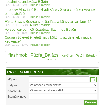
irodalmi kalandozása Bükön
2026. 06. 23. - 22:00 -
Kultúra
/
Irodalom
Íme, egy AI-szignó Bonyhádi Károly Signo című könyvének
bemutatójáról
2026. 06. 20. - 00:10 -
Kultúra
/
Irodalom
Fűzfa Balázs Berzsenyi-előadása a könyvtárban (ápr. 14.)
2026. 04. 11. - 17:00 -
Kultúra
/
Irodalom
Verses légyott - Költészetnapi flashmob Bükön
2026. 04. 09. - 16:00 -
Kultúra
/
Irodalom
Csupán 26 évet élhetett nagy költőnk, az „istenek magyar
kedvence"
2024. 01. 01. - 13:00 -
Kultúra
/
Irodalom
flashmob
Fűzfa_Balázs
Petőfi_Sándor
Kiskőrös
verspad
PROGRAMKERESŐ
Időpont:
Helyszín:
Kategória:
Esemény neve: