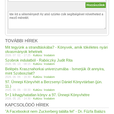
TOVÁBBI HÍREK
Mit tegyünk a strandtáskába? - Könyvek, amik tökéletes nyári
olvasmányok lehetnek
2026. 07. 02. - 17:25 -
Kultúra
/
Irodalom
Szobrok indulatból - Rabóczky Judit Rita
2026. 06. 13. - 08:15 -
Kultúra
/
Irodalom
Belépés Krasznahorkai univerzumába - Ismerjük őt annyira,
mint Szoboszlait?
2026. 06. 09. - 16:30 -
Kultúra
/
Irodalom
97. Ünnepi Könyvhét a Berzsenyi Dániel Könyvtárban (jún.
11.)
2026. 06. 09. - 00:30 -
Kultúra
/
Irodalom
5+1 kihagyhatatlan könyv a 97. Ünnepi Könyvhétre
2026. 05. 25. - 14:30 -
Kultúra
/
Irodalom
KAPCSOLÓDÓ HÍREK
"A Facebookot nem Zuckerberg találta fel" - Dr. Fűzfa Balázs