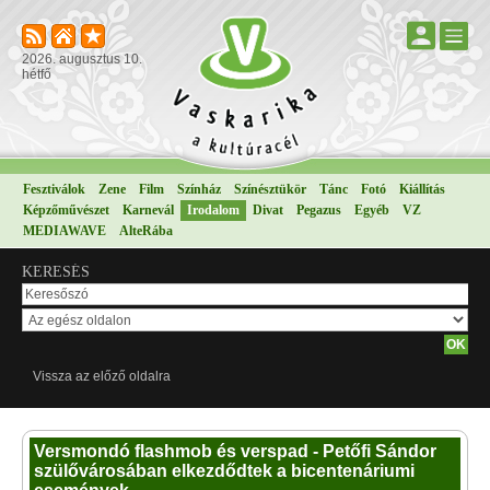
2026. augusztus 10.
hétfő
Fesztiválok
Zene
Film
Színház
Színésztükör
Tánc
Fotó
Kiállítás
Képzőművészet
Karnevál
Irodalom
Divat
Pegazus
Egyéb
VZ
MEDIAWAVE
AlteRába
KERESÉS
Vissza az előző oldalra
Versmondó flashmob és verspad - Petőfi Sándor
szülővárosában elkezdődtek a bicentenáriumi