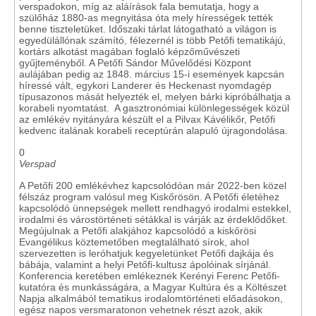
verspadokon, míg az aláírások fala bemutatja, hogy a
szülőház 1880-as megnyitása óta mely hírességek tették
benne tiszteletüket. Időszaki tárlat látogatható a világon is
egyedülállónak számító, félezernél is több Petőfi tematikájú,
kortárs alkotást magában foglaló képzőművészeti
gyűjteményből. A Petőfi Sándor Művelődési Központ
aulájában pedig az 1848. március 15-i események kapcsán
híressé vált, egykori Landerer és Heckenast nyomdagép
típusazonos mását helyezték el, melyen bárki kipróbálhatja a
korabeli nyomtatást. A gasztronómiai különlegességek közül
az emlékév nyitányára készült el a Pilvax Kávélikőr, Petőfi
kedvenc italának korabeli receptúrán alapuló újragondolása.
0
Verspad
A Petőfi 200 emlékévhez kapcsolódóan már 2022-ben közel
félszáz program valósul meg Kiskőrösön. A Petőfi életéhez
kapcsolódó ünnepségek mellett rendhagyó irodalmi estekkel,
irodalmi és várostörténeti sétákkal is várják az érdeklődőket.
Megújulnak a Petőfi alakjához kapcsolódó a kiskőrösi
Evangélikus köztemetőben megtalálható sírok, ahol
szervezetten is leróhatjuk kegyeletünket Petőfi dajkája és
bábája, valamint a helyi Petőfi-kultusz ápolóinak sírjánál.
Konferencia keretében emlékeznek Kerényi Ferenc Petőfi-
kutatóra és munkásságára, a Magyar Kultúra és a Költészet
Napja alkalmából tematikus irodalomtörténeti előadásokon,
egész napos versmaratonon vehetnek részt azok, akik