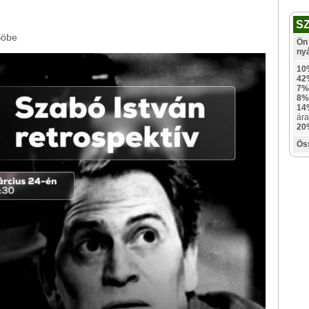
S
Böbe
Ön 
ny
10
42
7%
8%
14
ára
20
Ös