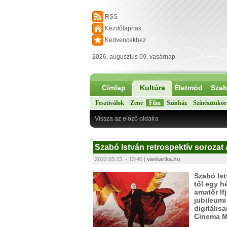
RSS
Kezdőlapnak
Kedvencekhez
2026. augusztus 09. vasárnap
Címlap
Kultúra
Életmód
Szab
Fesztiválok
Zene
Film
Színház
Színésztükör
Vissza az előző oldalra
Szabó István retrospektív soroza
2022.03.23. - 13:40 |
vaskarika.hu
Szabó Is
től egy h
amatőr If
jubileumi
digitális
Cinema M