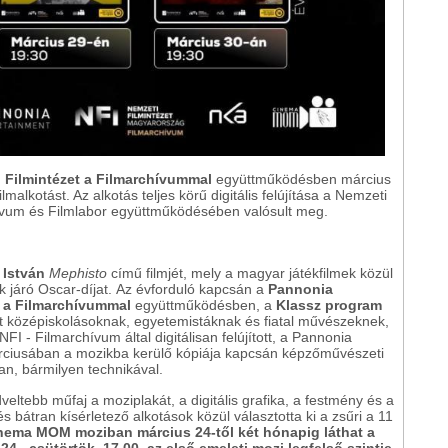
 Filmintézet a Filmarchívummal
együttműködésben március
ilmalkotást. Az alkotás teljes körű digitális felújítása a Nemzeti
hívum és Filmlabor együttműködésében valósult meg.
 István
Mephisto
című filmjét, mely a magyar játékfilmek közül
nek járó Oscar-díjat. Az évforduló kapcsán a
Pannonia
t a Filmarchívummal
együttműködésben, a
Klassz program
tt középiskolásoknak, egyetemistáknak és fiatal művészeknek,
FI - Filmarchívum által digitálisan felújított, a Pannonia
ciusában a mozikba kerülő kópiája kapcsán képzőművészeti
an, bármilyen technikával.
eltebb műfaj a moziplakát, a digitális grafika, a festmény és a
s bátran kísérletező alkotások közül választotta ki a zsűri a 11
nema MOM moziban március 24-től két hónapig láthat a