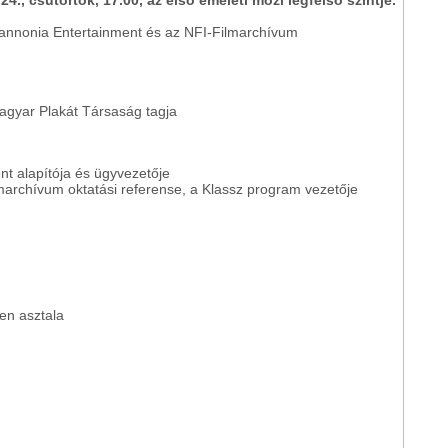
4., csütörtök, 17.00, az első emeleti mozi legfelső szintje.
annonia Entertainment és az NFI-Filmarchívum
agyar Plakát Társaság tagja
nt alapítója és ügyvezetője
marchívum oktatási referense, a Klassz program vezetője
en asztala