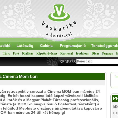
adidő
Látószög
Galéria
Programajánló
Tehetséggond
Tánc
Fotó
Kiállítás
Képzőművészet
Karnevál
Irodalom
Divat
Pegazus
E
KERESÉS
t a Cinema Mom-ban
b
tván retrospektív sorozat a Cinema MOM-ban március 24-
étig. És két hozzá kapcsolódó képzőművészeti kiállítás
P
jú Alkotók és a Magyar Plakát Társaság professzionális,
 tárlata (a MOME-n megvalósuló Posterfest részeként) a
Idő
an felújított Mephisto országos újrabemutatása kapcsán a
OM-ban március 24-től két hónapig!
Hel