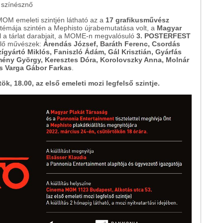
 színésznő
MOM emeleti szintjén látható az a
17 grafikusművész
 témája szintén a Mephisto újrabemutatása volt, a
Magyar
el a tárlat darabjait, a MOME-n megvalósuló
3. POSTER
FEST
eplő művészek:
Árendás József, Baráth Ferenc, Csordás
zígyártó Miklós, Faniszló Ádám, Gál Krisztián, Gyárfás
emény György, Keresztes Dóra, Korolovszky Anna, Molnár
és Varga Gábor Farkas
.
ök, 18.00, az első emeleti mozi legfelső szintje.