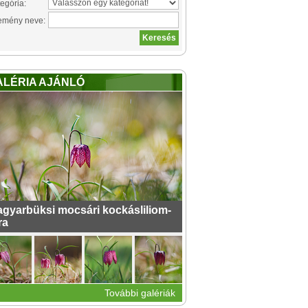
egória:
emény neve:
ALÉRIA AJÁNLÓ
gyarbüksi mocsári kockásliliom-
ra
További galériák