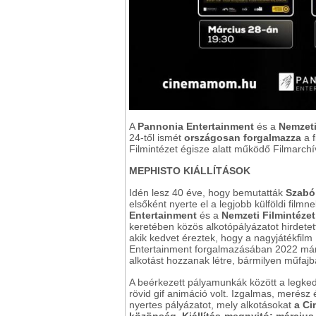
A
Pannonia Entertainment
és a
Nemzeti
24-től ismét
országosan forgalmazza
a f
Filmintézet égisze alatt működő Filmarc
MEPHISTO KIÁLLÍTÁSOK
Idén lesz 40 éve, hogy bemutatták
Szabó
elsőként nyerte el a legjobb külföldi film
Entertainment
és a
Nemzeti Filmintéze
keretében közös alkotópályázatot hirdete
akik kedvet éreztek, hogy a nagyjátékfilm N
Entertainment forgalmazásában 2022 már
alkotást hozzanak létre, bármilyen műfajb
A beérkezett pályamunkák között a legkedv
rövid gif animáció volt. Izgalmas, merész é
nyertes pályázatot, mely alkotásokat
a Ci