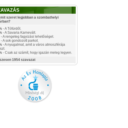
ZAVAZÁS
mit szeret legjobban a szombathelyi
árban?
%
- A Tófürdőt.
%
- A Savaria Karnevált.
- A rengeteg fagyizási lehetőséget.
- A sok gondozott parkot.
%
- A nyugalmat, amit a város atmoszférája
szt.
%
- Csak az számít, hogy igazán meleg legyen.
szesen 1954 szavazat