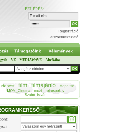
BELÉPÉS
:
Regisztráció
Jelszóemlékeztető
ozás
Támogatóink
Vélemények
gyéb
VZ
MEDIAWAVE
AlteRába
film
filmajánló
udapest
Mephisto
MOM_Cinema
mozi
retrospektív
Szabó_István
ROGRAMKERESŐ
pont:
yszín: