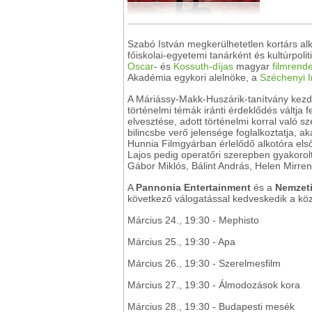
Szabó István megkerülhetetlen kortárs alk
főiskolai-egyetemi tanárként és kultúrpoli
Oscar
- és
Kossuth-díjas
magyar
filmrend
Akadémia egykori alelnöke, a
Széchenyi 
A Máriássy-Makk-Huszárik-tanítvány kezdet
történelmi témák iránti érdeklődés váltj
elvesztése, adott történelmi korral való
bilincsbe verő jelensége foglalkoztatja, a
Hunnia Filmgyárban érlelődő alkotóra els
Lajos pedig operatőri szerepben gyakorolt
Gábor Miklós, Bálint András, Helen Mirre
A
Pannonia Entertainment
és a
Nemzeti
következő válogatással kedveskedik a k
Március 24., 19:30 - Mephisto
Március 25., 19:30 - Apa
Március 26., 19:30 - Szerelmesfilm
Március 27., 19:30 - Álmodozások kora
Március 28., 19:30 - Budapesti mesék