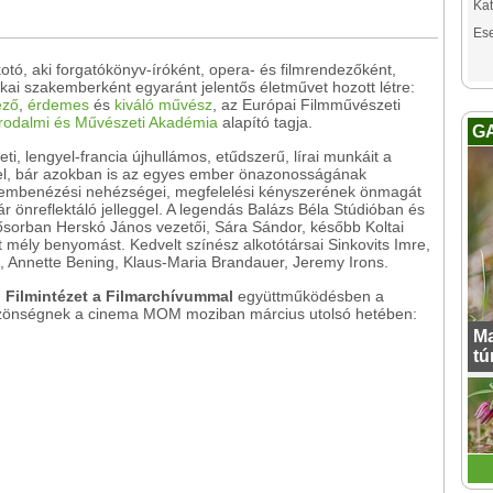
Kat
Es
otó, aki forgatókönyv-íróként, opera- és filmrendezőként,
tikai szakemberként egyaránt jelentős életművet hozott létre:
ező
,
érdemes
és
kiváló művész
, az Európai Filmművészeti
Irodalmi és Művészeti Akadémia
alapító tagja.
G
i, lengyel-francia újhullámos, etűdszerű, lírai munkáit a
a fel, bár azokban is az egyes ember önazonosságának
 szembenézési nehézségei, megfelelési kényszerének önmagát
kár önreflektáló jelleggel. A legendás Balázs Béla Stúdióban és
ősorban Herskó János vezetői, Sára Sándor, később Koltai
 mély benyomást. Kedvelt színész alkotótársai Sinkovits Imre,
n, Annette Bening, Klaus-Maria Brandauer, Jeremy Irons.
 Filmintézet a Filmarchívummal
együttműködésben a
özönségnek a cinema MOM moziban március utolsó hetében:
Ma
tú