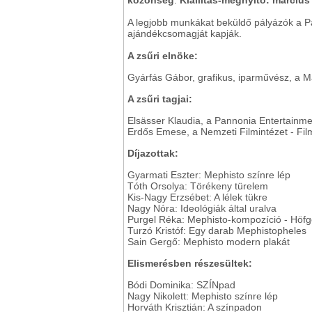
közönség
.
Kiállítás-megnyitó: március 2
A legjobb munkákat beküldő pályázók a P
ajándékcsomagját kapják.
A zsűri elnöke:
Gyárfás Gábor, grafikus, iparművész, a M
A zsűri tagjai:
Elsässer Klaudia, a Pannonia Entertainme
Erdős Emese, a Nemzeti Filmintézet - Fil
Díjazottak:
Gyarmati Eszter: Mephisto színre lép
Tóth Orsolya: Törékeny türelem
Kis-Nagy Erzsébet: A lélek tükre
Nagy Nóra: Ideológiák által uralva
Purgel Réka: Mephisto-kompozíció - Höfg
Turzó Kristóf: Egy darab Mephistopheles
Sain Gergő: Mephisto modern plakát
Elismerésben részesültek:
Bódi Dominika: SZÍNpad
Nagy Nikolett: Mephisto színre lép
Horváth Krisztián: A színpadon