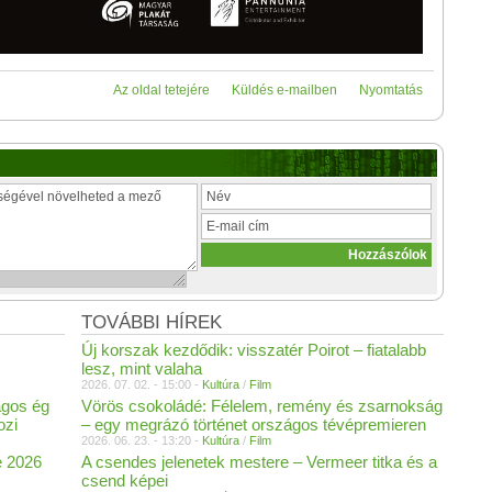
Az oldal tetejére
Küldés e-mailben
Nyomtatás
TOVÁBBI HÍREK
Új korszak kezdődik: visszatér Poirot – fiatalabb
lesz, mint valaha
2026. 07. 02. - 15:00 -
Kultúra
/
Film
agos ég
Vörös csokoládé: Félelem, remény és zsarnokság
ozi
– egy megrázó történet országos tévépremieren
2026. 06. 23. - 13:20 -
Kultúra
/
Film
e 2026
A csendes jelenetek mestere – Vermeer titka és a
csend képei