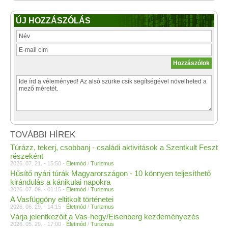
ÚJ HOZZÁSZÓLÁS
TOVÁBBI HÍREK
Túrázz, tekerj, csobbanj - családi aktivitások a Szentkult Feszt
részeként
2026. 07. 21. - 15:50 -
Életmód
/
Turizmus
Hűsítő nyári túrák Magyarországon - 10 könnyen teljesíthető
kirándulás a kánikulai napokra
2026. 07. 09. - 01:15 -
Életmód
/
Turizmus
A Vasfüggöny eltitkolt történetei
2026. 06. 29. - 14:15 -
Életmód
/
Turizmus
Várja jelentkezőit a Vas-hegy/Eisenberg kezdeményezés
2026. 05. 29. - 17:00 -
Életmód
/
Turizmus