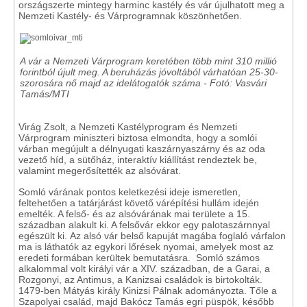
országszerte mintegy harminc kastély és vár újulhatott meg a
Nemzeti Kastély- és Várprogramnak köszönhetően.
A vár a Nemzeti Várprogram keretében több mint 310 millió
forintból újult meg. A beruházás jóvoltából várhatóan 25-30-
szorosára nő majd az idelátogatók száma - Fotó: Vasvári
Tamás/MTI
Virág Zsolt, a Nemzeti Kastélyprogram és Nemzeti
Várprogram miniszteri biztosa elmondta, hogy a somlói
várban megújult a délnyugati kaszárnyaszárny és az oda
vezető híd, a sütőház, interaktív kiállítást rendeztek be,
valamint megerősítették az alsóvárat.
Somló várának pontos keletkezési ideje ismeretlen,
feltehetően a tatárjárást követő várépítési hullám idején
emelték. A felső- és az alsóvárának mai területe a 15.
században alakult ki. A felsővár ekkor egy palotaszárnnyal
egészült ki. Az alsó vár belső kapuját magába foglaló várfalon
ma is láthatók az egykori lőrések nyomai, amelyek most az
eredeti formában kerültek bemutatásra. Somló számos
alkalommal volt királyi vár a XIV. században, de a Garai, a
Rozgonyi, az Antimus, a Kanizsai családok is birtokolták.
1479-ben Mátyás király Kinizsi Pálnak adományozta. Tőle a
Szapolyai család, majd Bakócz Tamás egri püspök, később