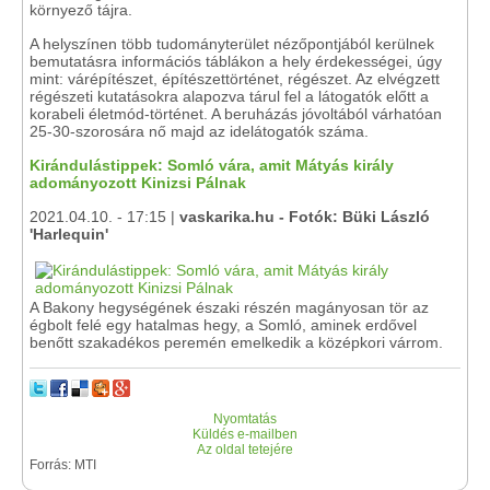
környező tájra.
A helyszínen több tudományterület nézőpontjából kerülnek
bemutatásra információs táblákon a hely érdekességei, úgy
mint: várépítészet, építészettörténet, régészet. Az elvégzett
régészeti kutatásokra alapozva tárul fel a látogatók előtt a
korabeli életmód-történet. A beruházás jóvoltából várhatóan
25-30-szorosára nő majd az idelátogatók száma.
Kirándulástippek: Somló vára, amit Mátyás király
adományozott Kinizsi Pálnak
2021.04.10. - 17:15 |
vaskarika.hu - Fotók: Büki László
'Harlequin'
A Bakony hegységének északi részén magányosan tör az
égbolt felé egy hatalmas hegy, a Somló, aminek erdővel
benőtt szakadékos peremén emelkedik a középkori várrom.
Nyomtatás
Küldés e-mailben
Az oldal tetejére
Forrás: MTI