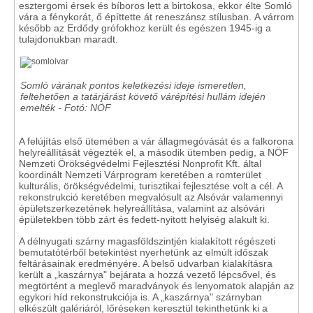
esztergomi érsek és bíboros lett a birtokosa, ekkor élte Somló
vára a fénykorát, ő építtette át reneszánsz stílusban. A várrom
később az Erdődy grófokhoz került és egészen 1945-ig a
tulajdonukban maradt.
Somló várának pontos keletkezési ideje ismeretlen,
feltehetően a tatárjárást követő várépítési hullám idején
emelték - Fotó: NÖF
A felújítás első ütemében a vár állagmegóvását és a falkorona
helyreállítását végezték el, a második ütemben pedig, a NÖF
Nemzeti Örökségvédelmi Fejlesztési Nonprofit Kft. által
koordinált Nemzeti Várprogram keretében a romterület
kulturális, örökségvédelmi, turisztikai fejlesztése volt a cél. A
rekonstrukció keretében megvalósult az Alsóvár valamennyi
épületszerkezetének helyreállítása, valamint az alsóvári
épületekben több zárt és fedett-nyitott helyiség alakult ki.
A délnyugati szárny magasföldszintjén kialakított régészeti
bemutatótérből betekintést nyerhetünk az elmúlt időszak
feltárásainak eredményére. A belső udvarban kialakításra
került a „kaszárnya" bejárata a hozzá vezető lépcsővel, és
megtörtént a meglevő maradványok és lenyomatok alapján az
egykori híd rekonstrukciója is. A „kaszárnya" szárnyban
elkészült galériáról, lőréseken keresztül tekinthetünk ki a