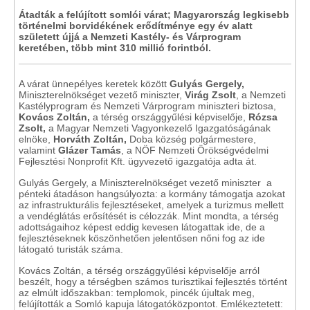
Átadták a felújított somlói várat; Magyarország legkisebb
történelmi borvidékének erődítménye egy év alatt
született újjá a Nemzeti Kastély- és Várprogram
keretében, több mint 310 millió forintból.
A várat ünnepélyes keretek között
Gulyás Gergely,
Miniszterelnökséget vezető miniszter,
Virág Zsolt
, a Nemzeti
Kastélyprogram és Nemzeti Várprogram miniszteri biztosa,
Kovács Zoltán,
a térség országgyűlési képviselője,
Rózsa
Zsolt,
a Magyar Nemzeti Vagyonkezelő Igazgatóságának
elnöke,
Horváth Zoltán,
Doba község polgármestere,
valamint
Glázer Tamás
, a NÖF Nemzeti Örökségvédelmi
Fejlesztési Nonprofit Kft. ügyvezető igazgatója adta át.
Gulyás Gergely, a Miniszterelnökséget vezető miniszter a
pénteki átadáson hangsúlyozta: a kormány támogatja azokat
az infrastrukturális fejlesztéseket, amelyek a turizmus mellett
a vendéglátás erősítését is célozzák. Mint mondta, a térség
adottságaihoz képest eddig kevesen látogattak ide, de a
fejlesztéseknek köszönhetően jelentősen nőni fog az ide
látogató turisták száma.
Kovács Zoltán, a térség országgyűlési képviselője arról
beszélt, hogy a térségben számos turisztikai fejlesztés történt
az elmúlt időszakban: templomok, pincék újultak meg,
felújították a Somló kapuja látogatóközpontot. Emlékeztetett: