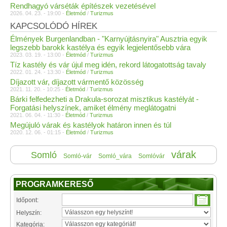
Rendhagyó várséták építészek vezetésével
2026. 04. 23. - 19:00 -
Életmód
/
Turizmus
KAPCSOLÓDÓ HÍREK
Élmények Burgenlandban - "Karnyújtásnyira" Ausztria egyik
legszebb barokk kastélya és egyik legjelentősebb vára
2023. 03. 19. - 13:00 -
Életmód
/
Turizmus
Tíz kastély és vár újul meg idén, rekord látogatottság tavaly
2022. 01. 24. - 13:30 -
Életmód
/
Turizmus
Díjazott vár, díjazott vármentő közösség
2021. 11. 20. - 10:25 -
Életmód
/
Turizmus
Bárki felfedezheti a Drakula-sorozat misztikus kastélyát -
Forgatási helyszínek, amiket élmény meglátogatni
2021. 06. 04. - 11:30 -
Életmód
/
Turizmus
Megújuló várak és kastélyok határon innen és túl
2020. 12. 06. - 01:15 -
Életmód
/
Turizmus
várak
Somló
Somló-vár
Somló_vára
Somlóvár
PROGRAMKERESŐ
Időpont:
Helyszín:
Kategória: