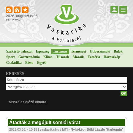
2026. augusztus 06.
csütörtök
Szakértő válaszol
Egészség
Turizmus
Természet
Útibeszámoló
Bálok
Sport
Gasztronómia
Klíma
Tűsarok
Mozaik
Ezotéria
Horoszkóp
Családika
Bizsu
Egyéb
KERESÉS
Vissza az előző oldalra
Átadták a megújult somlói várat
2022.03.26. - 10:15 |
vaskarika.hu / MTI - Nyitókép: Büki László 'Harlequin'