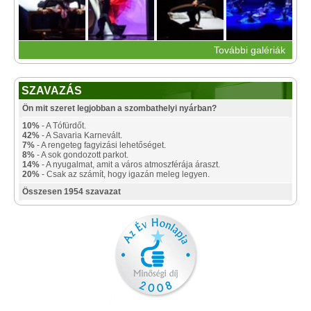
További galériák
SZAVAZÁS
Ön mit szeret legjobban a szombathelyi nyárban?
10%
- A Tófürdőt.
42%
- A Savaria Karnevált.
7%
- A rengeteg fagyizási lehetőséget.
8%
- A sok gondozott parkot.
14%
- A nyugalmat, amit a város atmoszférája áraszt.
20%
- Csak az számít, hogy igazán meleg legyen.
Összesen 1954 szavazat