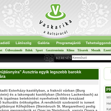
adidő
Látószög
Galéria
Programajánló
Tehetséggond
et
Útibeszámoló
Bálok
Sport
Gasztronómia
Klíma
Tűsarok
Mozaik
Ezoté
KERESÉS
jtásnyira" Ausztria egyik legszebb barokk
ára
P
tadti Esterházy-kastélyban, a fraknói várban (Burg
tein) és a lakompaki kastélyban (Schloss Lackenbach) az
Idő
k izgalmas betekintést nyerhetnek több évszázad
 kulturális örökségébe. A rendkívüli szobrairól is ismert
Hel
itbányai Kőfejtőben (Steinbruch St. Margarethen) pedig
Kat
áron megrendezik az Oper im Steinbruch, vagyis Opera a