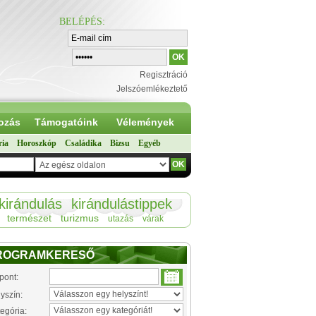
BELÉPÉS
:
Regisztráció
Jelszóemlékeztető
ozás
Támogatóink
Vélemények
ria
Horoszkóp
Családika
Bizsu
Egyéb
kirándulás
kirándulástippek
természet
turizmus
utazás
várak
ROGRAMKERESŐ
pont:
yszín:
egória: