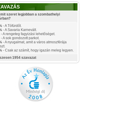
ZAVAZÁS
mit szeret legjobban a szombathelyi
árban?
%
- A Tófürdőt.
%
- A Savaria Karnevált.
- A rengeteg fagyizási lehetőséget.
- A sok gondozott parkot.
%
- A nyugalmat, amit a város atmoszférája
szt.
%
- Csak az számít, hogy igazán meleg legyen.
szesen 1954 szavazat