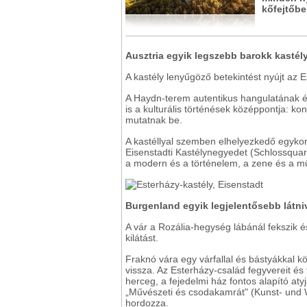
kőfejtőbe
Ausztria egyik legszebb barokk kastély
A kastély lenyűgöző betekintést nyújt az 
A Haydn-terem autentikus hangulatának é
is a kulturális történések középpontja: kon
mutatnak be.
A kastéllyal szemben elhelyezkedő egykori
Eisenstadti Kastélynegyedet (Schlossquar
a modern és a történelem, a zene és a műv
Burgenland egyik legjelentősebb látniv
A vár a Rozália-hegység lábánál fekszik é
kilátást.
Fraknó vára egy várfallal és bástyákkal kö
vissza. Az Esterházy-család fegyvereit és fel
herceg, a fejedelmi ház fontos alapító at
„Művészeti és csodakamrát" (Kunst- und 
hordozza.