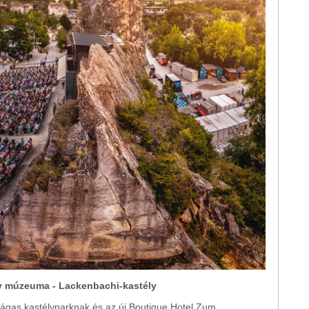
ly múzeuma - Lackenbachi-kastély
 tágas kastélyparknak és az új Boutique Hotel Zum