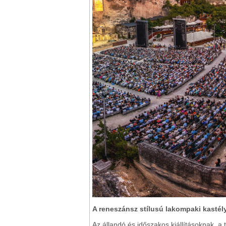
A reneszánsz stílusú lakompaki kasté
Az állandó és időszakos kiállításoknak, a