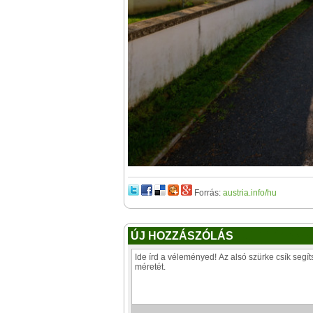
Forrás:
austria.info/hu
ÚJ HOZZÁSZÓLÁS