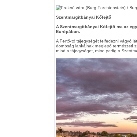
Szentmargitbányai Kőfejtő
A Szentmargitbányai Kőfejtő ma az eg
Európában.
A Fertő-tó tájegységét felfedezni vágyó lá
dombság lankáinak meglepő természeti s
mind a tájegységet, mind pedig a Szentma