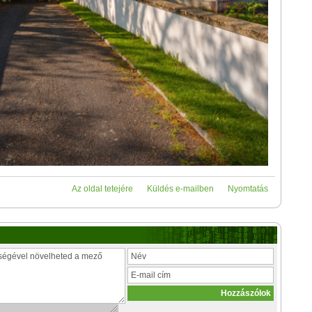
Az oldal tetejére
Küldés e-mailben
Nyomtatás