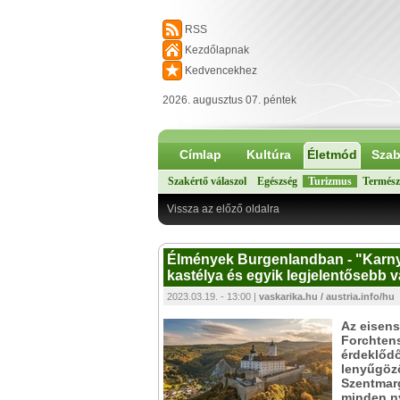
RSS
Kezdőlapnak
Kedvencekhez
2026. augusztus 07. péntek
Címlap
Kultúra
Életmód
Szab
Szakértő válaszol
Egészség
Turizmus
Termész
Vissza az előző oldalra
Élmények Burgenlandban - "Karnyú
kastélya és egyik legjelentősebb v
2023.03.19. - 13:00 |
vaskarika.hu / austria.info/hu
Az eisens
Forchtens
érdeklődő
lenyűgöző
Szentmarg
minden ny