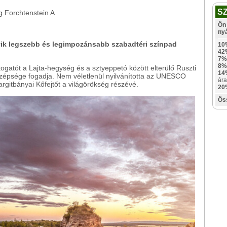
S
A
Ön 
ny
yik legszebb és legimpozánsabb szabadtéri színpad
10
42
7%
8%
togatót a Lajta-hegység és a sztyeppetó között elterülő Ruszti
14
zépsége fogadja. Nem véletlenül nyilvánította az UNESCO
ára
rgitbányai Kőfejtőt a világörökség részévé.
20
Ös