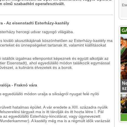
n című szabadtéri operafesztivált.
Es
a - Az eisenstadti Esterházy-kastély
G
Esterházy hercegi udvar ragyogó világába.
s kiváló akusztikájának köszönhetően az Esterházy-kastély ma
certeket és ünnepségeket tartanak itt, valamint kiállításokat
 istállók izgalmas ellenpontot képeznek és együtt alkotják az
tier Eisenstadt), ahol egyedülálló módon találkozik egymással
észet, a kulináris élvezetek és a borok.
Ne
alója - Fraknó vára
sz
s egyedülálló módon uralja a síkságról nyugat felé nyíló
rülvett hatalmas épület. A vár eredete a XIII. századra nyúlik
szerelési tárgyait ma is itt tárolják és itt hozta létre I. Pál
yja az egyedülálló Esterházy-kincstárat, vagy úgynevezett
Wunderkammer). A kastély még ma is a régmúlt idők varázsát