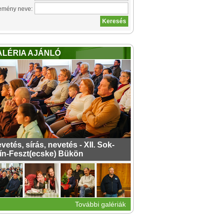
emény neve:
ALÉRIA AJÁNLÓ
vetés, sírás, nevetés - XII. Sok-
ín-Feszt(ecske) Bükön
További galériák