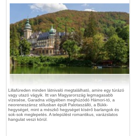
Lillafüreden minden látnivaló megtalálható, amire egy túrázó
vagy utazó vágyik. Itt van Magyarország legmagasabb
vízesése, Garadna völgyében meghúzódó Hámori-tó, a
neoreneszánsz stílusban épült Palotaszálló, a Bükk-
hegységet, mint a mészkő hegységet kísérő barlangok és
sok-sok meglepetés. A települést romantikus, varázslatos
hangulat veszi körül.