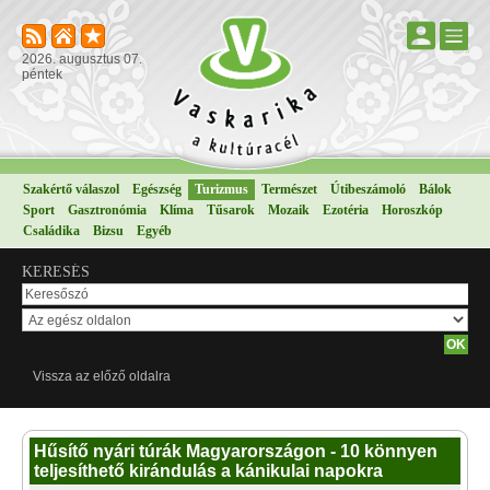
2026. augusztus 07.
péntek
Szakértő válaszol
Egészség
Turizmus
Természet
Útibeszámoló
Bálok
Sport
Gasztronómia
Klíma
Tűsarok
Mozaik
Ezotéria
Horoszkóp
Családika
Bizsu
Egyéb
KERESÉS
Vissza az előző oldalra
Hűsítő nyári túrák Magyarországon - 10 könnyen
teljesíthető kirándulás a kánikulai napokra