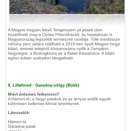
A Megyer-hegyen fekvő Tengerszem jól jelzett úton
közelíthető meg a Ciróka Pihenőháztól, és hivatalosan is
Magyarország legszebb természeti csodája. Tőle mindössze
néhány perc sétára található a 2019-ben épült Megyer-hegyi
kilátó, aminek tetejéről körpanoráma nyílik a Zempléni-
hegységre, a Bodrogközre és a Keleti-Kárpátokra. A kilátó
egész évben szabadon látogatható.
8. Lillafüred - Garadna-völgy (Bükk)
Miért érdemes felkeresni?
A Hámori-tó, a hegyi patakok és az árnyas erdők együtt
különösen kellemes klímát teremtenek.
Látnivalók:
Hámori-tó
Garadna-patak