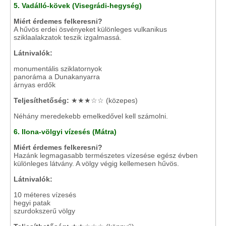
5. Vadálló-kövek (Visegrádi-hegység)
Miért érdemes felkeresni?
A hűvös erdei ösvényeket különleges vulkanikus
sziklaalakzatok teszik izgalmassá.
Látnivalók:
monumentális sziklatornyok
panoráma a Dunakanyarra
árnyas erdők
Teljesíthetőség:
★★★☆☆ (közepes)
Néhány meredekebb emelkedővel kell számolni.
6. Ilona-völgyi vízesés (Mátra)
Miért érdemes felkeresni?
Hazánk legmagasabb természetes vízesése egész évben
különleges látvány. A völgy végig kellemesen hűvös.
Látnivalók:
10 méteres vízesés
hegyi patak
szurdokszerű völgy