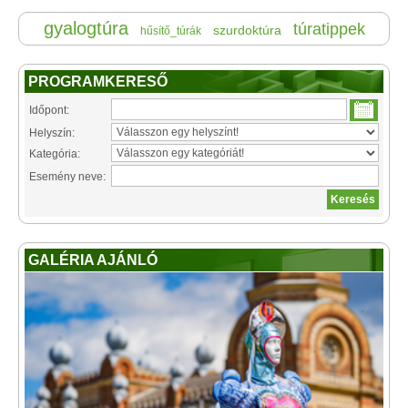
gyalogtúra
túratippek
szurdoktúra
hűsítő_túrák
PROGRAMKERESŐ
Időpont:
Helyszín:
Kategória:
Esemény neve:
GALÉRIA AJÁNLÓ