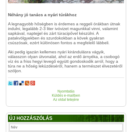
Néhány jó tanács a nyári túrákhoz
A legnagyobb hőségben is érdemes a reggeli órákban útnak
indulni, legalább 2-3 liter ivóvizet magunkkal vinni, valamint
sapkával, naptejjel és zárt túracipővel készülni. A
patakvölgyekben és szurdokokban a kövek gyakran
csúszósak, ezért különösen fontos a megfelelő lábbeli.
Aki pedig igazán kellemes nyári kirándulásra vágyik,
válasszon olyan útvonalat, ahol az erdő árnyéka, a csobogó
víz és a friss hegyi levegő együtt gondoskodik arról, hogy a
túra ne a hőség leküzdéséről, hanem a természet élvezetéről
szóljon.
Nyomtatás
Küldés e-mailben
Az oldal tetejére
ÚJ HOZZÁSZÓLÁS