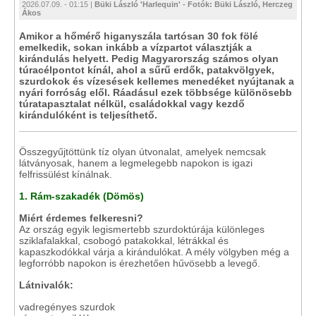
2026.07.09. - 01:15 |
Büki László 'Harlequin' - Fotók: Büki László, Herczeg
Ákos
Amikor a hőmérő higanyszála tartósan 30 fok fölé
emelkedik, sokan inkább a vízpartot választják a
kirándulás helyett. Pedig Magyarország számos olyan
túracélpontot kínál, ahol a sűrű erdők, patakvölgyek,
szurdokok és vízesések kellemes menedéket nyújtanak a
nyári forróság elől. Ráadásul ezek többsége különösebb
túratapasztalat nélkül, családokkal vagy kezdő
kirándulóként is teljesíthető.
Összegyűjtöttünk tíz olyan útvonalat, amelyek nemcsak
látványosak, hanem a legmelegebb napokon is igazi
felfrissülést kínálnak.
1. Rám-szakadék (Dömös)
Miért érdemes felkeresni?
Az ország egyik legismertebb szurdoktúrája különleges
sziklafalakkal, csobogó patakokkal, létrákkal és
kapaszkodókkal várja a kirándulókat. A mély völgyben még a
legforróbb napokon is érezhetően hűvösebb a levegő.
Látnivalók:
vadregényes szurdok