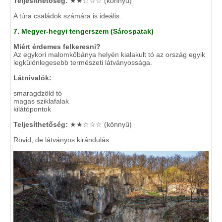
Teljesíthetőség:
★★☆☆☆ (könnyű)
A túra családok számára is ideális.
7. Megyer-hegyi tengerszem (Sárospatak)
Miért érdemes felkeresni?
Az egykori malomkőbánya helyén kialakult tó az ország egyik
legkülönlegesebb természeti látványossága.
Látnivalók:
smaragdzöld tó
magas sziklafalak
kilátópontok
Teljesíthetőség:
★★☆☆☆ (könnyű)
Rövid, de látványos kirándulás.