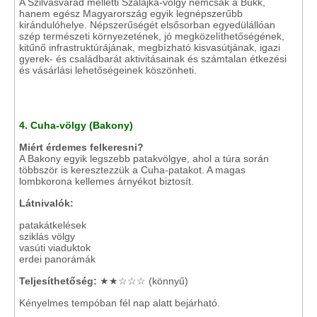
A Szilvásvárad melletti Szalajka-völgy nemcsak a Bükk,
hanem egész Magyarország egyik legnépszerűbb
kirándulóhelye. Népszerűségét elsősorban egyedülállóan
szép természeti környezetének, jó megközelíthetőségének,
kitűnő infrastruktúrájának, megbízható kisvasútjának, igazi
gyerek- és családbarát aktivitásainak és számtalan étkezési
és vásárlási lehetőségeinek köszönheti.
4. Cuha-völgy (Bakony)
Miért érdemes felkeresni?
A Bakony egyik legszebb patakvölgye, ahol a túra során
többször is keresztezzük a Cuha-patakot. A magas
lombkorona kellemes árnyékot biztosít.
Látnivalók:
patakátkelések
sziklás völgy
vasúti viaduktok
erdei panorámák
Teljesíthetőség:
★★☆☆☆ (könnyű)
Kényelmes tempóban fél nap alatt bejárható.