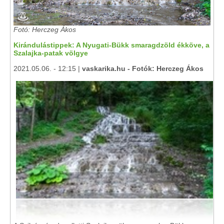
Fotó: Herczeg Ákos
Kirándulástippek: A Nyugati-Bükk smaragdzöld ékköve, a
Szalajka-patak völgye
2021.05.06. - 12:15 |
vaskarika.hu - Fotók: Herczeg Ákos