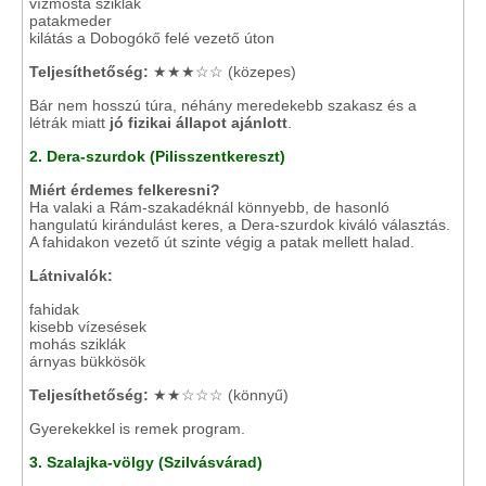
vízmosta sziklák
patakmeder
kilátás a Dobogókő felé vezető úton
Teljesíthetőség:
★★★☆☆ (közepes)
Bár nem hosszú túra, néhány meredekebb szakasz és a
létrák miatt
jó fizikai állapot ajánlott
.
2. Dera-szurdok (Pilisszentkereszt)
Miért érdemes felkeresni?
Ha valaki a Rám-szakadéknál könnyebb, de hasonló
hangulatú kirándulást keres, a Dera-szurdok kiváló választás.
A fahidakon vezető út szinte végig a patak mellett halad.
Látnivalók:
fahidak
kisebb vízesések
mohás sziklák
árnyas bükkösök
Teljesíthetőség:
★★☆☆☆ (könnyű)
Gyerekekkel is remek program.
3. Szalajka-völgy (Szilvásvárad)