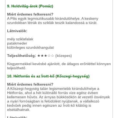
9. Holdvilág-árok (Pomáz)
Miért érdemes felkeresni?
A Pilis egyik legmisztikusabb kirándulóhelye. A keskeny
szurdokban létrák és sziklák teszik kalandossá a túrát.
Látnivalók:
mély sziklafalak
patakmeder
különleges szurdokhangulat
Teljesíthetőség:
★★★☆☆ (közepes)
Kisgyermekkel kevésbé ajánlott, de átlagos erőnléttel könnyen
teljesíthető.
10. Hétforrás és az Írott-kő (Kőszegi-hegység)
Miért érdemes felkeresni?
A Kőszegi-hegység talán legismertebb kirándulóhelye a
Hétforrás, ahol a hét különálló forrás vize egész évben
kellemesen hűvös. Az árnyas bükkösökön át vezető ösvények
a nyári forróságban is felüdülést nyújtanak, a vállalkozó
kedvűek pedig innen egészen az Írott-kő kilátóig is
elsétálhatnak.
Látnivalók: