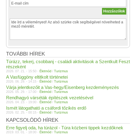
TOVÁBBI HÍREK
Túrázz, tekerj, csobbanj - családi aktivitások a Szentkult Feszt
részeként
2026. 07. 21. - 15:50 -
Életmód
/
Turizmus
A Vasfüggöny eltitkolt történetei
2026. 06. 29. - 14:15 -
Életmód
/
Turizmus
Várja jelentkezőit a Vas-hegy/Eisenberg kezdeményezés
2026. 05. 29. - 17:00 -
Életmód
/
Turizmus
Rendhagyó várséták építészek vezetésével
2026. 04. 23. - 19:00 -
Életmód
/
Turizmus
Ismét látogatható a csáfordi tőzikés erdő
2026. 02. 25. - 00:15 -
Életmód
/
Turizmus
KAPCSOLÓDÓ HÍREK
Erre figyelj oda, ha túrázol - Túra közbeni tippek kezdőknek
2019. 03. 01. - 18:00 -
Életmód
/
Turizmus