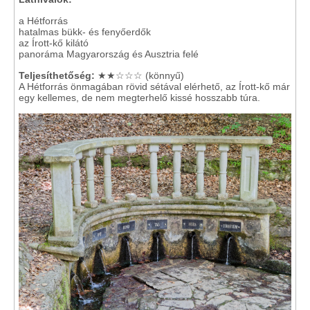
a Hétforrás
hatalmas bükk- és fenyőerdők
az Írott-kő kilátó
panoráma Magyarország és Ausztria felé
Teljesíthetőség:
★★☆☆☆ (könnyű)
A Hétforrás önmagában rövid sétával elérhető, az Írott-kő már
egy kellemes, de nem megterhelő kissé hosszabb túra.