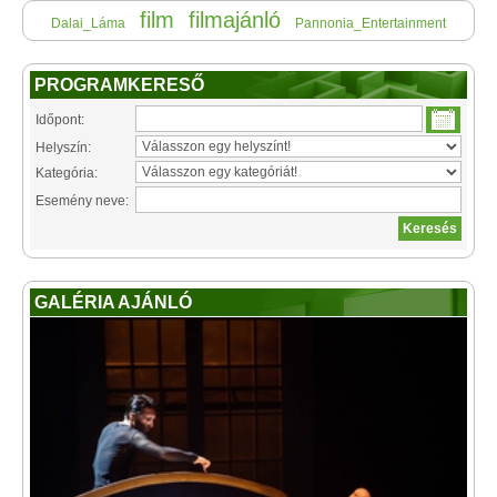
film
filmajánló
Dalai_Láma
Pannonia_Entertainment
PROGRAMKERESŐ
Időpont:
Helyszín:
Kategória:
Esemény neve:
GALÉRIA AJÁNLÓ