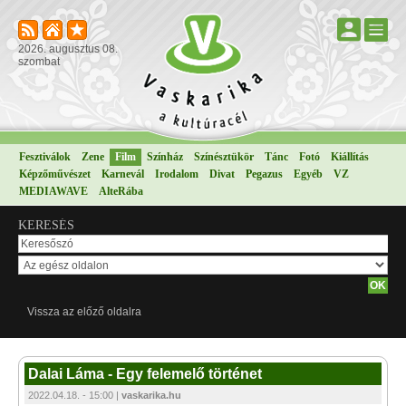
2026. augusztus 08.
szombat
Fesztiválok
Zene
Film
Színház
Színésztükör
Tánc
Fotó
Kiállítás
Képzőművészet
Karnevál
Irodalom
Divat
Pegazus
Egyéb
VZ
MEDIAWAVE
AlteRába
KERESÉS
Vissza az előző oldalra
Dalai Láma - Egy felemelő történet
2022.04.18. - 15:00 |
vaskarika.hu