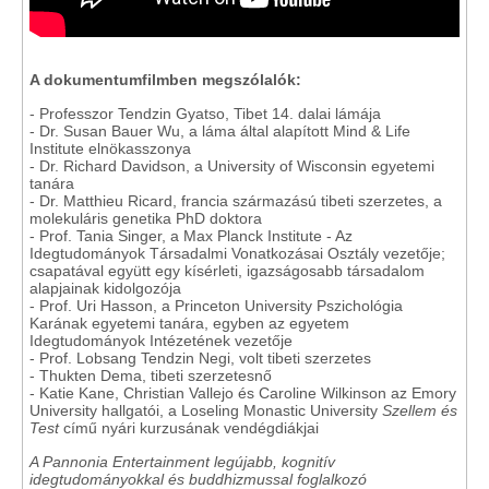
A dokumentumfilmben megszólalók:
- Professzor Tendzin Gyatso, Tibet 14. dalai lámája
- Dr. Susan Bauer Wu, a láma által alapított Mind & Life
Institute elnökasszonya
- Dr. Richard Davidson, a University of Wisconsin egyetemi
tanára
- Dr. Matthieu Ricard, francia származású tibeti szerzetes, a
molekuláris genetika PhD doktora
- Prof. Tania Singer, a Max Planck Institute - Az
Idegtudományok Társadalmi Vonatkozásai Osztály vezetője;
csapatával együtt egy kísérleti, igazságosabb társadalom
alapjainak kidolgozója
- Prof. Uri Hasson, a Princeton University Pszichológia
Karának egyetemi tanára, egyben az egyetem
Idegtudományok Intézetének vezetője
- Prof. Lobsang Tendzin Negi, volt tibeti szerzetes
- Thukten Dema, tibeti szerzetesnő
- Katie Kane, Christian Vallejo és Caroline Wilkinson az Emory
University hallgatói, a Loseling Monastic University
Szellem és
Test
című nyári kurzusának vendégdiákjai
A Pannonia Entertainment legújabb, kognitív
idegtudományokkal és buddhizmussal foglalkozó