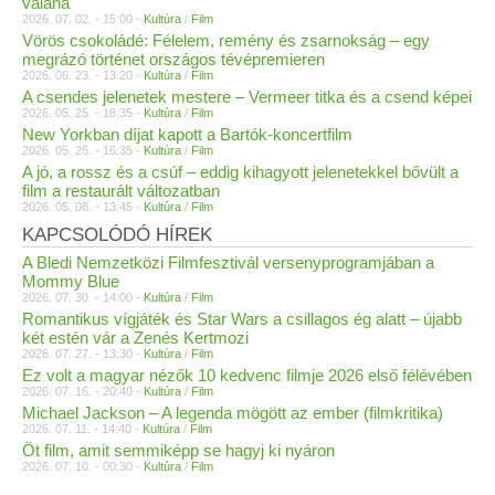
valaha
2026. 07. 02. - 15:00 -
Kultúra
/
Film
Vörös csokoládé: Félelem, remény és zsarnokság – egy
megrázó történet országos tévépremieren
2026. 06. 23. - 13:20 -
Kultúra
/
Film
A csendes jelenetek mestere – Vermeer titka és a csend képei
2026. 05. 25. - 18:35 -
Kultúra
/
Film
New Yorkban díjat kapott a Bartók-koncertfilm
2026. 05. 25. - 16:35 -
Kultúra
/
Film
A jó, a rossz és a csúf – eddig kihagyott jelenetekkel bővült a
film a restaurált változatban
2026. 05. 08. - 13:45 -
Kultúra
/
Film
KAPCSOLÓDÓ HÍREK
A Bledi Nemzetközi Filmfesztivál versenyprogramjában a
Mommy Blue
2026. 07. 30. - 14:00 -
Kultúra
/
Film
Romantikus vígjáték és Star Wars a csillagos ég alatt – újabb
két estén vár a Zenés Kertmozi
2026. 07. 27. - 13:30 -
Kultúra
/
Film
Ez volt a magyar nézők 10 kedvenc filmje 2026 első félévében
2026. 07. 16. - 20:40 -
Kultúra
/
Film
Michael Jackson – A legenda mögött az ember (filmkritika)
2026. 07. 11. - 14:40 -
Kultúra
/
Film
Öt film, amit semmiképp se hagyj ki nyáron
2026. 07. 10. - 00:30 -
Kultúra
/
Film