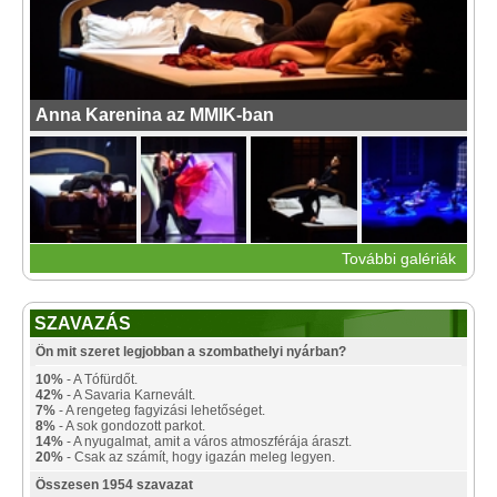
Anna Karenina az MMIK-ban
További galériák
SZAVAZÁS
Ön mit szeret legjobban a szombathelyi nyárban?
10%
- A Tófürdőt.
42%
- A Savaria Karnevált.
7%
- A rengeteg fagyizási lehetőséget.
8%
- A sok gondozott parkot.
14%
- A nyugalmat, amit a város atmoszférája áraszt.
20%
- Csak az számít, hogy igazán meleg legyen.
Összesen 1954 szavazat