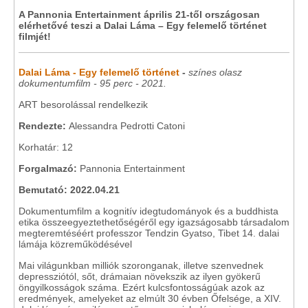
A Pannonia Entertainment április 21-től országosan
elérhetővé teszi a Dalai Láma – Egy felemelő történet
filmjét!
Dalai Láma - Egy felemelő történet
-
színes olasz
dokumentumfilm - 95 perc - 2021.
ART besorolással rendelkezik
Rendezte:
Alessandra Pedrotti Catoni
Korhatár: 12
Forgalmazó:
Pannonia Entertainment
Bemutató: 2022.04.21
Dokumentumfilm a kognitív idegtudományok és a buddhista
etika összeegyeztethetőségéről egy igazságosabb társadalom
megteremtéséért professzor Tendzin Gyatso, Tibet 14. dalai
lámája közreműködésével
Mai világunkban milliók szoronganak, illetve szenvednek
depressziótól, sőt, drámaian növekszik az ilyen gyökerű
öngyilkosságok száma. Ezért kulcsfontosságúak azok az
eredmények, amelyeket az elmúlt 30 évben Őfelsége, a XIV.