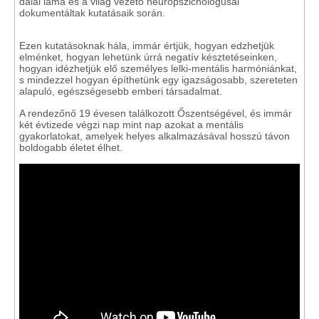
dalai láma és a világ vezető neuropszichológusai
dokumentáltak kutatásaik során.
Ezen kutatásoknak hála, immár értjük, hogyan edzhetjük
elménket, hogyan lehetünk úrrá negatív késztetéseinken,
hogyan idézhetjük elő személyes lelki-mentális harmóniánkat,
s mindezzel hogyan építhetünk egy igazságosabb, szereteten
alapuló, egészségesebb emberi társadalmat.
A rendezőnő 19 évesen találkozott Őszentségével, és immár
két évtizede végzi nap mint nap azokat a mentális
gyakorlatokat, amelyek helyes alkalmazásával hosszú távon
boldogabb életet élhet.