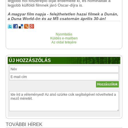
legjobb női főszereplő díját érdemelte ki, és nominálták a
legjobb külföldi filmnek járó Oscar-díjra is.
A magyar film napja - felejthetetlen hazai filmek a Dunán,
a Duna World-ön és az M5 csatornán április 30-án!
Nyomtatás
Küldés e-mailben
Az oldal tetejére
ÚJ HOZZÁSZÓLÁS
TOVÁBBI HÍREK