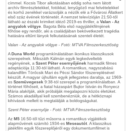
címmel. Kocsis Tibor alkotásában eddig soha nem látott
archív filmrészletekkel, fotókkal, lenyűgöző mai felvételekkel
és korhű zenékkel varázsolják a nézők elé a Fővárosi Állatkert
első száz évének történetét. A nemzet televízióján 21:50-től
látható az északi krimiket idéző 2019-es thriller, a
Valan - Az
angyalok völgye
. Bagota Béla első nagyjátékfilmjének
főhőse egy rendőr, aki a családjában bekövetkezett tragédia
hatására eltűnt lányok felkutatásának szenteli életét.
Valan - Az angyalok völgye - Fotó: MTVA Filmszerkesztőség
A
Duna World
programkínálatában ikonikus klasszikusok
szerepelnek. Mikszáth Kálmán egyik legkedveltebb
regényének, a
Szent Péter esernyőjének
harmadik filmes
adaptációja 11:30-tól látható. A romantikus, nagyszabású
kalandfilm Törőcsik Mari és Pécsi Sándor főszereplésével
készült. A magyar újhullám egyik jellegzetes darabja, az 1969-
es
Szemüvegesek
9:38-tól szerepel a programkínálatban.
A
történet főhőseit, a fiatal házaspárt Bujtor István és Ronyecz
Mária alakítják, akik próbálják megalapozni közös életüket.
Számos akadállyal kell szembenézniük, de a hétköznapi
kihívások mellett is megtalálják a boldogságukat.
Szent Péter esernyője - Fotó: MTVA Filmszerkesztőség
Az
M5
16:50-től tűzi műsorra a romantikus vígjátékok
alapművének számító 1934-es
Meseautót
. A klasszikus
játékfilm egyik főszereplőjéről egy dokumentumfilmet is