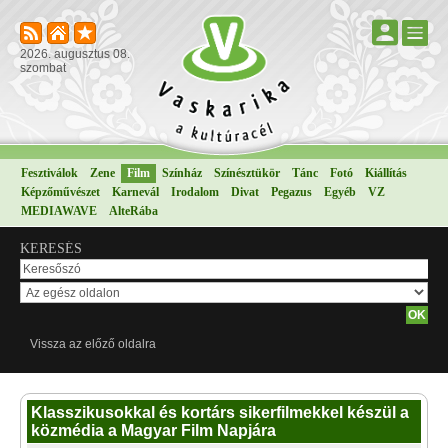
2026. augusztus 08.
szombat
Fesztiválok
Zene
Film
Színház
Színésztükör
Tánc
Fotó
Kiállítás
Képzőművészet
Karnevál
Irodalom
Divat
Pegazus
Egyéb
VZ
MEDIAWAVE
AlteRába
KERESÉS
Vissza az előző oldalra
Klasszikusokkal és kortárs sikerfilmekkel készül a
közmédia a Magyar Film Napjára