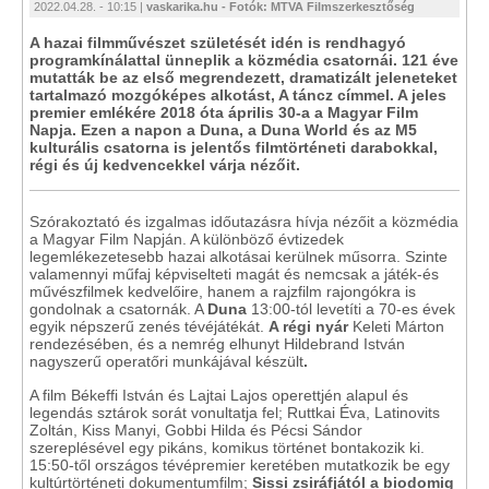
2022.04.28. - 10:15 |
vaskarika.hu - Fotók: MTVA Filmszerkesztőség
A hazai filmművészet születését idén is rendhagyó
programkínálattal ünneplik a közmédia csatornái. 121 éve
mutatták be az első megrendezett, dramatizált jeleneteket
tartalmazó mozgóképes alkotást, A táncz címmel. A jeles
premier emlékére 2018 óta április 30-a a Magyar Film
Napja. Ezen a napon a Duna, a Duna World és az M5
kulturális csatorna is jelentős filmtörténeti darabokkal,
régi és új kedvencekkel várja nézőit.
Szórakoztató és izgalmas időutazásra hívja nézőit a közmédia
a Magyar Film Napján. A különböző évtizedek
legemlékezetesebb hazai alkotásai kerülnek műsorra. Szinte
valamennyi műfaj képviselteti magát és nemcsak a játék-és
művészfilmek kedvelőire, hanem a rajzfilm rajongókra is
gondolnak a csatornák. A
Duna
13:00-tól
levetíti a 70-es évek
egyik népszerű zenés tévéjátékát.
A régi nyár
Keleti Márton
rendezésében, és a nemrég elhunyt Hildebrand István
nagyszerű operatőri munkájával készült
.
A film Békeffi István és Lajtai Lajos operettjén alapul és
legendás sztárok sorát vonultatja fel; Ruttkai Éva, Latinovits
Zoltán, Kiss Manyi, Gobbi Hilda és Pécsi Sándor
szereplésével egy pikáns, komikus történet bontakozik ki.
15:50-től országos tévépremier keretében mutatkozik be egy
kultúrtörténeti dokumentumfilm;
Sissi zsiráfjától a biodomig