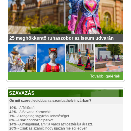
25 meghökkentő ruhaszobor az Iseum udvarán
További galériák
SZAVAZÁS
Ön mit szeret legjobban a szombathelyi nyárban?
10%
- A Tófürdőt.
42%
- A Savaria Karnevált.
7%
- A rengeteg fagyizási lehetőséget.
8%
- A sok gondozott parkot.
14%
- A nyugalmat, amit a város atmoszférája áraszt.
20%
- Csak az számít, hogy igazán meleg legyen.