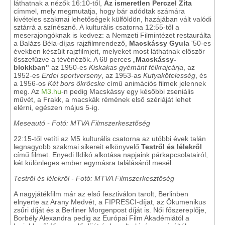
láthatnak a nézők 16:10-től,
Az ismeretlen Perczel Zita
címmel, mely megmutatja, hogy bár adódtak számára
kivételes szakmai lehetőségek külföldön, hazájában vált valódi
sztárrá a színésznő. A kulturális csatorna 12:55-től a
meserajongóknak is kedvez: a Nemzeti Filmintézet restaurálta
a Balázs Béla-díjas rajzfilmrendező,
Macskássy Gyula
'50-es
években készült rajzfilmjeit, melyeket most láthatnak először
összefűzve a tévénézők. A 68 perces „
Macskássy-
blokkban"
az 1950-es
Kiskakas gyémánt félkrajcárja
, az
1952-es
Erdei sportverseny
, az 1953-as
Kutyakötelesség
, és
a 1956-os
Két bors ökröcske
című animációs filmek
jelennek
meg. Az
M3.hu
-n pedig Macskássy egy későbbi zseniális
művét, a Frakk, a macskák rémének első szériáját lehet
elérni, egészen május 5-ig.
Meseautó - Fotó: MTVA Filmszerkesztőség
22:15-től vetíti az M5 kulturális csatorna az utóbbi évek talán
legnagyobb szakmai sikereit elkönyvelő
Testről és lélekről
című filmet. Enyedi Ildikó alkotása napjaink párkapcsolatairól,
két különleges ember egymásra találásáról mesél.
Testről és lélekről - Fotó: MTVA Filmszerkesztőség
A nagyjátékfilm már az első fesztiválon tarolt, Berlinben
elnyerte az Arany Medvét, a FIPRESCI-díjat, az Ökumenikus
zsűri díját és a Berliner Morgenpost díját is. Női főszereplője,
Borbély Alexandra pedig az Európai Film Akadémiától a