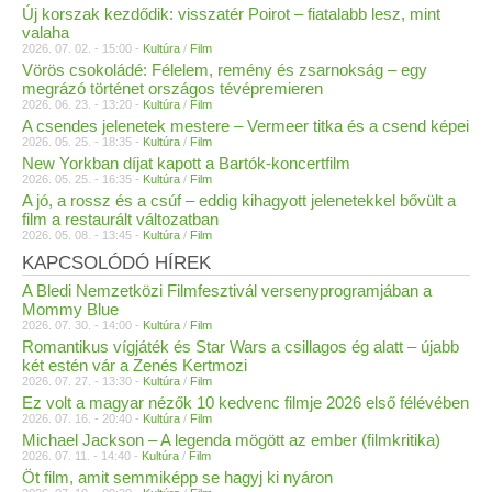
Új korszak kezdődik: visszatér Poirot – fiatalabb lesz, mint
valaha
2026. 07. 02. - 15:00 -
Kultúra
/
Film
Vörös csokoládé: Félelem, remény és zsarnokság – egy
megrázó történet országos tévépremieren
2026. 06. 23. - 13:20 -
Kultúra
/
Film
A csendes jelenetek mestere – Vermeer titka és a csend képei
2026. 05. 25. - 18:35 -
Kultúra
/
Film
New Yorkban díjat kapott a Bartók-koncertfilm
2026. 05. 25. - 16:35 -
Kultúra
/
Film
A jó, a rossz és a csúf – eddig kihagyott jelenetekkel bővült a
film a restaurált változatban
2026. 05. 08. - 13:45 -
Kultúra
/
Film
KAPCSOLÓDÓ HÍREK
A Bledi Nemzetközi Filmfesztivál versenyprogramjában a
Mommy Blue
2026. 07. 30. - 14:00 -
Kultúra
/
Film
Romantikus vígjáték és Star Wars a csillagos ég alatt – újabb
két estén vár a Zenés Kertmozi
2026. 07. 27. - 13:30 -
Kultúra
/
Film
Ez volt a magyar nézők 10 kedvenc filmje 2026 első félévében
2026. 07. 16. - 20:40 -
Kultúra
/
Film
Michael Jackson – A legenda mögött az ember (filmkritika)
2026. 07. 11. - 14:40 -
Kultúra
/
Film
Öt film, amit semmiképp se hagyj ki nyáron