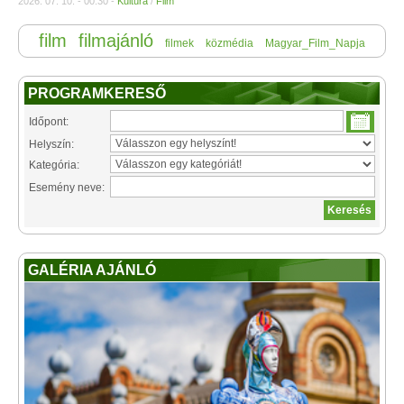
2026. 07. 10. - 00:30 -
Kultúra
/
Film
film
filmajánló
filmek
közmédia
Magyar_Film_Napja
PROGRAMKERESŐ
Időpont:
Helyszín:
Kategória:
Esemény neve:
GALÉRIA AJÁNLÓ