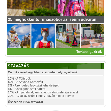
25 meghökkentő ruhaszobor az Iseum udvarán
További galériák
SZAVAZÁS
Ön mit szeret legjobban a szombathelyi nyárban?
10%
- A Tófürdőt.
42%
- A Savaria Karnevált.
7%
- A rengeteg fagyizási lehetőséget.
8%
- A sok gondozott parkot.
14%
- A nyugalmat, amit a város atmoszférája áraszt.
20%
- Csak az számít, hogy igazán meleg legyen.
Összesen 1954 szavazat