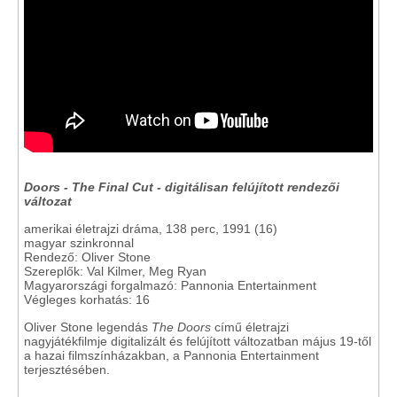
Doors - The Final Cut - digitálisan felújított rendezői
változat
amerikai életrajzi dráma, 138 perc, 1991 (16)
magyar szinkronnal
Rendező: Oliver Stone
Szereplők: Val Kilmer, Meg Ryan
Magyarországi forgalmazó: Pannonia Entertainment
Végleges korhatás: 16
Oliver Stone legendás
The Doors
című életrajzi
nagyjátékfilmje digitalizált és felújított változatban május 19-től
a hazai filmszínházakban, a Pannonia Entertainment
terjesztésében.