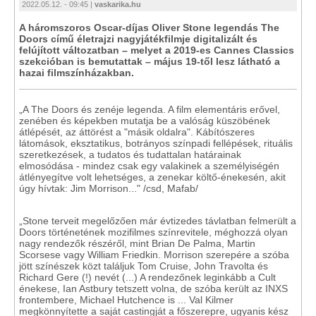
2022.05.12. - 09:45 |
vaskarika.hu
A háromszoros Oscar-díjas Oliver Stone legendás The
Doors című életrajzi nagyjátékfilmje digitalizált és
felújított változatban – melyet a 2019-es Cannes Classics
szekcióban is bemutattak – május 19-től lesz látható a
hazai filmszínházakban.
„A The Doors és zenéje legenda. A film elementáris erővel,
zenében és képekben mutatja be a valóság küszöbének
átlépését, az áttörést a "másik oldalra". Kábítószeres
látomások, eksztatikus, botrányos színpadi fellépések, rituális
szeretkezések, a tudatos és tudattalan határainak
elmosódása - mindez csak egy valakinek a személyiségén
átlényegítve volt lehetséges, a zenekar költő-énekesén, akit
úgy hívtak: Jim Morrison..." /csd, Mafab/
„Stone terveit megelőzően már évtizedes távlatban felmerült a
Doors történetének mozifilmes színrevitele, méghozzá olyan
nagy rendezők részéről, mint Brian De Palma, Martin
Scorsese vagy William Friedkin. Morrison szerepére a szóba
jött színészek közt találjuk Tom Cruise, John Travolta és
Richard Gere (!) nevét (...) A rendezőnek leginkább a Cult
énekese, Ian Astbury tetszett volna, de szóba került az INXS
frontembere, Michael Hutchence is ... Val Kilmer
megkönnyítette a saját castingját a főszerepre, ugyanis kész