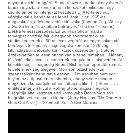
anyagot küldött magáról Stone részére, ráadásul egy éven át
tanulmányozta a zenekart és a korszakot, miközben egy
csomó emberrel interjúkat készített (...) A történeti ív...
végigköveti a banda teljes fennállását...: az 1965-ös
megalakulás, a felemelkedés időszaka (London Fog, Whisky
a Go Go klub, és az ottani botrányos "The End" előadás),
Elektra lemezszerződés, Ed Sullivan Show, majd a
tömegpszichózisig fajuló nagyobb sportcsarnok- és
stadionkoncertek a '60-as évek végéről, az egyre sokasodó
botrányos fellépések, majd végül a zenekar 1970 végi
kifulladása állandósuló konfliktusok közepette. (...) Stone
érzékelhetően teljesen otthon van a zenei témában... Néhány
túlzástól eltekintve... a koncertek hangulatát is alapvetően jól
közelíti meg... mégpedig Robert Richardson operatőr remek
felvételeinek segítségével, Morrison pszichedelikus
szeánszaiként bemutatva ezeket... Jim azonban nem volt
folyton az a típusú energiabomba, ahogy szinte minden
megidézett koncertjelenetben láttatja a film. (...) Stone... az
említett interjúin kívül a Rolling Stone magazin egykori
újságírója által készített első komolyabb Doors/Morrison
biográfiát vette alapul a filmhez (Jerry Hopkins: "No One Here
Gets Out Alive")". /Szombati Zoli, A CineMániás/