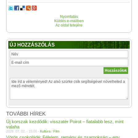
Nyomtatás
Küldés e-mailben
Az oldal tetejére
ÚJ HOZZÁSZÓLÁS
TOVÁBBI HÍREK
Új korszak kezdődik: visszatér Poirot – fiatalabb lesz, mint
valaha
2026. 07. 02. - 15:00 -
Kultúra
/
Film
Vörös csokoládé: Félelem, remény és zsarnokság – egy