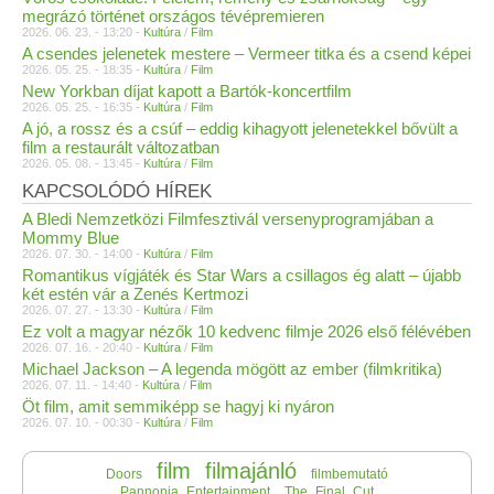
megrázó történet országos tévépremieren
2026. 06. 23. - 13:20 -
Kultúra
/
Film
A csendes jelenetek mestere – Vermeer titka és a csend képei
2026. 05. 25. - 18:35 -
Kultúra
/
Film
New Yorkban díjat kapott a Bartók-koncertfilm
2026. 05. 25. - 16:35 -
Kultúra
/
Film
A jó, a rossz és a csúf – eddig kihagyott jelenetekkel bővült a
film a restaurált változatban
2026. 05. 08. - 13:45 -
Kultúra
/
Film
KAPCSOLÓDÓ HÍREK
A Bledi Nemzetközi Filmfesztivál versenyprogramjában a
Mommy Blue
2026. 07. 30. - 14:00 -
Kultúra
/
Film
Romantikus vígjáték és Star Wars a csillagos ég alatt – újabb
két estén vár a Zenés Kertmozi
2026. 07. 27. - 13:30 -
Kultúra
/
Film
Ez volt a magyar nézők 10 kedvenc filmje 2026 első félévében
2026. 07. 16. - 20:40 -
Kultúra
/
Film
Michael Jackson – A legenda mögött az ember (filmkritika)
2026. 07. 11. - 14:40 -
Kultúra
/
Film
Öt film, amit semmiképp se hagyj ki nyáron
2026. 07. 10. - 00:30 -
Kultúra
/
Film
film
filmajánló
Doors
filmbemutató
Pannonia_Entertainment
The_Final_Cut