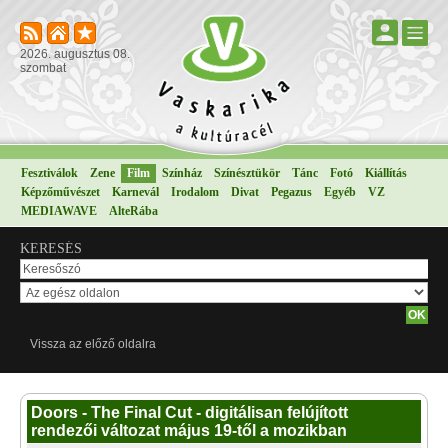
2026. augusztus 08.
szombat
Fesztiválok
Zene
Film
Színház
Színésztükör
Tánc
Fotó
Kiállítás
Képzőművészet
Karnevál
Irodalom
Divat
Pegazus
Egyéb
VZ
MEDIAWAVE
AlteRába
KERESÉS
Vissza az előző oldalra
Doors - The Final Cut - digitálisan felújított
rendezői változat május 19-től a mozikban