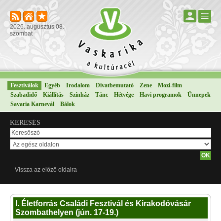
2026. augusztus 08.
szombat
Fesztiválok
Egyéb
Irodalom
Divatbemutató
Zene
Mozi-film
Szabadidő
Kiállítás
Színház
Tánc
Hétvége
Havi programok
Ünnepek
Savaria Karnevál
Bálok
KERESÉS
Vissza az előző oldalra
I. Életforrás Családi Fesztivál és Kirakodóvásár
Szombathelyen (jún. 17-19.)