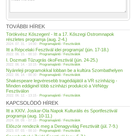
TOVÁBBI HÍREK
Törökvész Kőszegen! - Itt a 17. Kőszegi Ostromnapok
részletes programja (aug. 2-4.)
2024. 07. 31. - 14:00 -
Programajánló
/
Fesztiválok
Itt a Répcelaki Fesztivál idei programja! (jún. 17-18.)
2022. 06. 15. - 00:10 -
Programajánló
/
Fesztiválok
I. Dozmati Tűzugrás ökoFesztivál (jún. 24-25.)
2022. 06. 14. - 10:15 -
Programajánló
/
Fesztiválok
Nyáreleji programokkal lobban be a kultúra Szombathelyen
2022. 06. 14. - 00:30 -
Programajánló
/
Fesztiválok
Shakespeare legvéresebb tragédiájától a VR színházig -
Minden eddiginél több színházi produkció a VéNégy
Fesztiválon
2022. 06. 12. - 13:15 -
Programajánló
/
Fesztiválok
KAPCSOLÓDÓ HÍREK
Itt a XXIV. Joskar-Ola Napok Kulturális és Sportfesztivál
programja (aug. 10-11.)
2024. 08. 09. - 07:15 -
Programajánló
/
Fesztiválok
Először rendezik meg a Denagyvilág Fesztivált (júl. 7-9.)
2023. 07. 03. - 00:10 -
Programajánló
/
Fesztiválok