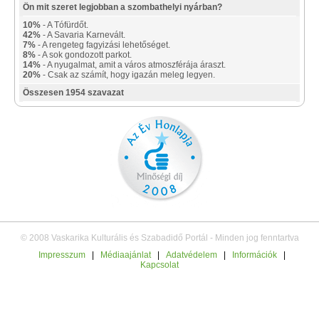
Ön mit szeret legjobban a szombathelyi nyárban?
10%
- A Tófürdőt.
42%
- A Savaria Karnevált.
7%
- A rengeteg fagyizási lehetőséget.
8%
- A sok gondozott parkot.
14%
- A nyugalmat, amit a város atmoszférája áraszt.
20%
- Csak az számít, hogy igazán meleg legyen.
Összesen 1954 szavazat
© 2008 Vaskarika Kulturális és Szabadidő Portál - Minden jog fenntartva
Impresszum
|
Médiaajánlat
|
Adatvédelem
|
Információk
|
Kapcsolat