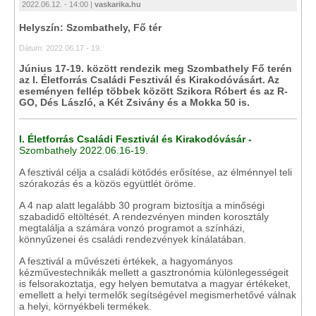
2022.06.12. - 14:00 |
vaskarika.hu
Helyszín: Szombathely, Fő tér
Dátum: 2022.06.17 - 19.
Június 17-19. között rendezik meg Szombathely Fő terén
az I. Életforrás Családi Fesztivál és Kirakodóvásárt. Az
eseményen fellép többek között Szikora Róbert és az R-
GO, Dés László, a Két Zsivány és a Mokka 50 is.
I. Életforrás Családi Fesztivál és Kirakodóvásár -
Szombathely 2022.06.16-19.
A fesztivál célja a családi kötődés erősítése, az élménnyel teli
szórakozás és a közös együttlét öröme.
A 4 nap alatt legalább 30 program biztosítja a minőségi
szabadidő eltöltését. A rendezvényen minden korosztály
megtalálja a számára vonzó programot a színházi,
könnyűzenei és családi rendezvények kínálatában.
A fesztivál a művészeti értékek, a hagyományos
kézművestechnikák mellett a gasztronómia különlegességeit
is felsorakoztatja, egy helyen bemutatva a magyar értékeket,
emellett a helyi termelők segítségével megismerhetővé válnak
a helyi, környékbeli termékek.