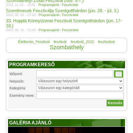
Szombathelyi Zsidó Fesztivál (nov. 5-7.)
2022. 11. 02. - 13:30 -
Programajánló
/
Fesztiválok
Szerelmesek Fesztiválja Szentgotthárdon (jún. 28. - júl. 3.)
2022. 06. 28. - 07:20 -
Programajánló
/
Fesztiválok
33. Hopplá Könnyűzenei Fesztivál Szentgotthárdon (jún. 17-
18.)
2022. 06. 15. - 01:00 -
Programajánló
/
Fesztiválok
Életforrás_Fesztivál
fesztivál
fesztivál_2022
fesztiválok
Szombathely
PROGRAMKERESŐ
Időpont:
Helyszín:
Kategória:
Esemény neve:
GALÉRIA AJÁNLÓ