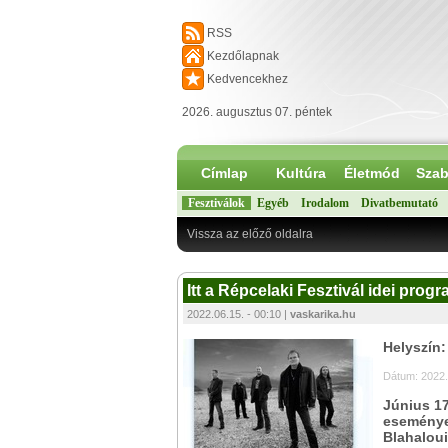
RSS
Kezdőlapnak
Kedvencekhez
2026. augusztus 07. péntek
Címlap
Kultúra
Életmód
Szab
Fesztiválok
Egyéb
Irodalom
Divatbemutató
Vissza az előző oldalra
Itt a Répcelaki Fesztivál idei progra
2022.06.15. - 00:10 |
vaskarika.hu
Helyszín:
Dátum: 2022.
Június 17
eseményen
Blahaloui