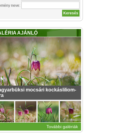
emény neve:
ALÉRIA AJÁNLÓ
gyarbüksi mocsári kockásliliom-
ra
További galériák