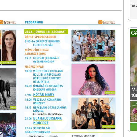
Es
G
Ma
tú