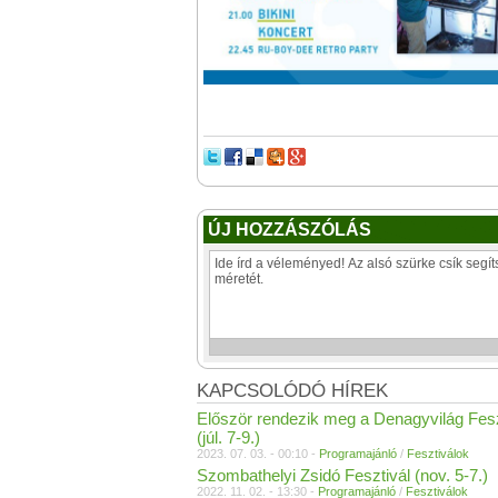
ÚJ HOZZÁSZÓLÁS
KAPCSOLÓDÓ HÍREK
Először rendezik meg a Denagyvilág Fesz
(júl. 7-9.)
2023. 07. 03. - 00:10 -
Programajánló
/
Fesztiválok
Szombathelyi Zsidó Fesztivál (nov. 5-7.)
2022. 11. 02. - 13:30 -
Programajánló
/
Fesztiválok