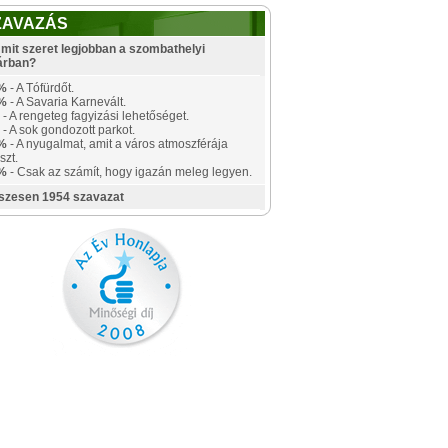
ZAVAZÁS
mit szeret legjobban a szombathelyi
árban?
%
- A Tófürdőt.
%
- A Savaria Karnevált.
- A rengeteg fagyizási lehetőséget.
- A sok gondozott parkot.
%
- A nyugalmat, amit a város atmoszférája
szt.
%
- Csak az számít, hogy igazán meleg legyen.
szesen 1954 szavazat