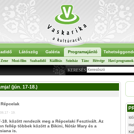
adidő
Látószög
Galéria
Programajánló
Tehetséggond
Zene
Mozi-film
Szabadidő
Kiállítás
Színház
Tánc
Hétvége
Havi programok
KERESÉS
mja! (jún. 17-18.)
 Répcelak
P
06.17 - 19.
Idő
-18. között rendezik meg a Répcelaki Fesztivált. Az
Hel
 fellép többek között a Bikini, Nótár Mary és a
siana is.
Kat