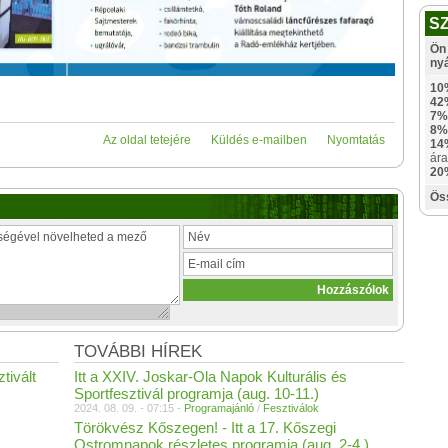
S
Ön 
ny
10
42
7%
8%
Az oldal tetejére
Küldés e-mailben
Nyomtatás
14
ára
20
Ös
TOVÁBBI HÍREK
tivált
Itt a XXIV. Joskar-Ola Napok Kulturális és
Sportfesztivál programja (aug. 10-11.)
2024. 08. 09. - 07:15 -
Programajánló
/
Fesztiválok
Törökvész Kőszegen! - Itt a 17. Kőszegi
Ostromnapok részletes programja (aug. 2-4.)