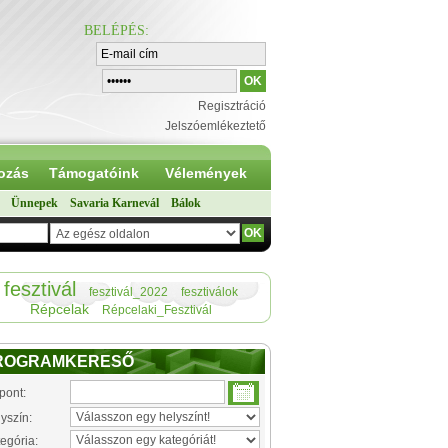
BELÉPÉS
:
Regisztráció
Jelszóemlékeztető
ozás
Támogatóink
Vélemények
Ünnepek
Savaria Karnevál
Bálok
fesztivál
fesztivál_2022
fesztiválok
Répcelak
Répcelaki_Fesztivál
ROGRAMKERESŐ
pont:
yszín:
egória: