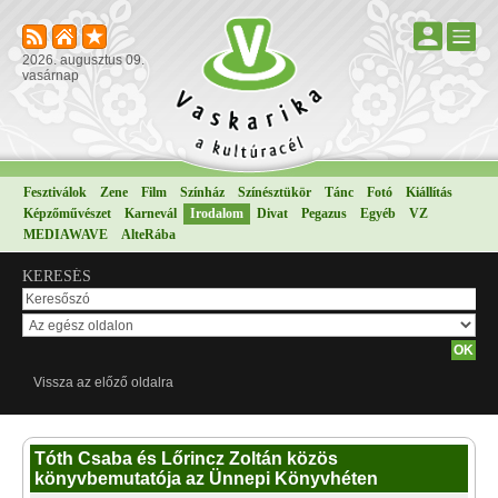
2026. augusztus 09.
vasárnap
Fesztiválok
Zene
Film
Színház
Színésztükör
Tánc
Fotó
Kiállítás
Képzőművészet
Karnevál
Irodalom
Divat
Pegazus
Egyéb
VZ
MEDIAWAVE
AlteRába
KERESÉS
Vissza az előző oldalra
Tóth Csaba és Lőrincz Zoltán közös
könyvbemutatója az Ünnepi Könyvhéten