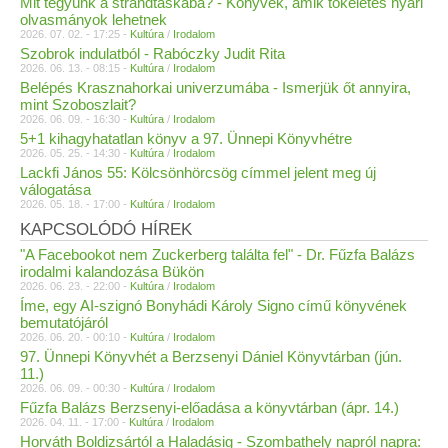
Mit tegyünk a strandtáskába? - Könyvek, amik tökéletes nyári
olvasmányok lehetnek
2026. 07. 02. - 17:25 -
Kultúra
/
Irodalom
Szobrok indulatból - Rabóczky Judit Rita
2026. 06. 13. - 08:15 -
Kultúra
/
Irodalom
Belépés Krasznahorkai univerzumába - Ismerjük őt annyira,
mint Szoboszlait?
2026. 06. 09. - 16:30 -
Kultúra
/
Irodalom
5+1 kihagyhatatlan könyv a 97. Ünnepi Könyvhétre
2026. 05. 25. - 14:30 -
Kultúra
/
Irodalom
Lackfi János 55: Kölcsönhörcsög címmel jelent meg új
válogatása
2026. 05. 18. - 17:00 -
Kultúra
/
Irodalom
KAPCSOLÓDÓ HÍREK
"A Facebookot nem Zuckerberg találta fel" - Dr. Fűzfa Balázs
irodalmi kalandozása Bükön
2026. 06. 23. - 22:00 -
Kultúra
/
Irodalom
Íme, egy AI-szignó Bonyhádi Károly Signo című könyvének
bemutatójáról
2026. 06. 20. - 00:10 -
Kultúra
/
Irodalom
97. Ünnepi Könyvhét a Berzsenyi Dániel Könyvtárban (jún.
11.)
2026. 06. 09. - 00:30 -
Kultúra
/
Irodalom
Fűzfa Balázs Berzsenyi-előadása a könyvtárban (ápr. 14.)
2026. 04. 11. - 17:00 -
Kultúra
/
Irodalom
Horváth Boldizsártól a Haladásig - Szombathely napról napra: