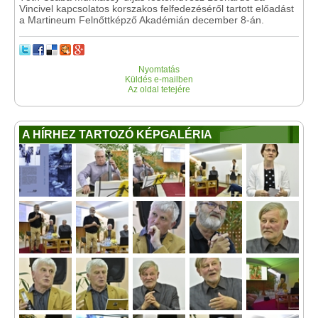
Vincivel kapcsolatos korszakos felfedezéséről tartott előadást
a Martineum Felnőttképző Akadémián december 8-án.
Nyomtatás
Küldés e-mailben
Az oldal tetejére
A HÍRHEZ TARTOZÓ KÉPGALÉRIA