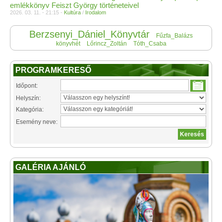
emlékkönyv Feiszt György történeteivel
2026. 03. 11. - 21:15 -
Kultúra
/
Irodalom
Berzsenyi_Dániel_Könyvtár
Fűzfa_Balázs
könyvhét
Lőrincz_Zoltán
Tóth_Csaba
PROGRAMKERESŐ
Időpont:
Helyszín:
Kategória:
Esemény neve:
GALÉRIA AJÁNLÓ