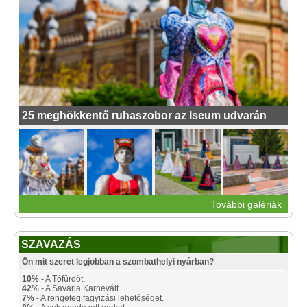
25 meghökkentő ruhaszobor az Iseum udvarán
További galériák
SZAVAZÁS
Ön mit szeret legjobban a szombathelyi nyárban?
10%
- A Tófürdőt.
42%
- A Savaria Karnevált.
7%
- A rengeteg fagyizási lehetőséget.