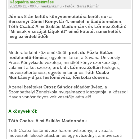
Képgaléria megtekintése
2022.06.11. - 09:45 |
vaskarika.hu - Fotók: Garas Kálmán
Június 8-án kettős könyvbemutatóra került sor a
Berzsenyi Dániel Könyvtár 4. emeleti előadótermében.
Tóth Csaba: A mi Sziklás Madonnánk és Lőrincz Zoltán:
"Mi csak visszáját látjuk itt" című kötetét ismerhették
meg az érdeklődők.
Moderátorként közreműködött
prof. dr. Fűzfa Balázs
irodalomtörténész
, egyetemi tanár, a Savaria University
Press Könyvkiadó vezetője, mindkét könyv szerkesztője,
valamint a két szerző,
prof. dr. Lőrincz Zoltán
teológus,
művészettörténész, egyetemi tanár és
Tóth Csaba
Munkácsy-díjas festőművész, főiskolai docens
.
A zenei betéteket
Orosz Sándor
előadóművész, a
Szombathelyi Zeneiskola nyugalmazott igazgatója, a kőszegi
Haydn vonósnégyes volt vezetője adta elő.
A könyvekről:
Tóth Csaba: A mi Sziklás Madonnánk
Tóth Csaba festőművész három évtizednyi, a vizuális
művészeti felsőoktatásban és egy évtizednyi, a művészeti