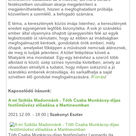
festészetben vizuálisan akarja megjeleníteni a
megjeleníthetetlent, hiszen a megfoghatatlant próbálja
közvetíteni a szemlélő, a befogadó számára.
E téma, a keresztények közös imája Istenhez, a keresztények
eredeti egységének legfőbb bizonyítéka. A sok jó szándékú
ember által olyannyira óhajtott újraegyesítés felé az egyik
legbiztosabb út rámutatni, hogy az ebben az imádságban
megfogalmazott kérések, gondolatok örök emberi, mély
óhajok, amelyeket főképpen a művészek nemcsak átéreznek,
de meg is tudják jeleníteni. A kötet felépítése követi a
Miatyánk ima mondatait. Egy-egy kéréshez a szerző több
alkotást is közöl, szép színes nyomdai kivitelben, amely az
olvasóban elmélyíti a tudatot, hogy milyen sokszínű a jó
szándékú emberek érzésvilága, és sarkallhatja a saját
szívében élő gondolat megfogalmazására. /
Forrás
/
Kapcsolódó írásunk:
A mi Sziklás Madonnánk - Tóth Csaba Munkácsy-díjas
festőművész előadása a Martineumban
2021.12.09. - 18:00 |
Szakonyi Eszter
Tóth Csaba Munkácsy-díjas festőművész Leonardo da