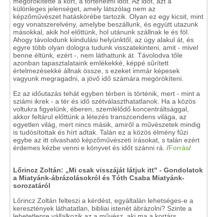
megörökítette a kort, a történelmi időt. Az időt, azt a
különleges jelenséget, amely látszólag nem az
képzőművészet hatáskörébe tartozik. Olyan ez egy kicsit, mint
egy vonatszerelvény, amelybe beszállunk, és együtt utazunk
másokkal, akik hol előttünk, hol utánunk szállnak le és föl.
Ahogy távolodunk kiindulási helyünktől, az úgy alakul át, és
egyre több olyan dologra tudunk visszatekinteni, amit - mivel
benne éltünk, ezért -, nem láthattunk át. Távolodva tőle
azonban tapasztalataink emlékekké, képpé sűrített
értelmezésekké állnak össze, s ezeket immár képesek
vagyunk megragadni, a jövő idő számára megörökíteni.
Ez az időutazás tehát egyben térben is történik, mert - mint a
sziámi ikrek - a tér és idő szétválaszthatatlanok. Ha a közös
voltukra figyelünk, éberen, szemlélődő koncentráltsággal,
akkor feltárul előttünk a létezés transzcendens világa, az
egyetlen világ, mert nincs másik, amiről a művészetek mindig
is tudósítottak és hírt adtak. Talán ez a közös élmény fűzi
egybe az itt olvasható képzőművészeti írásokat, s talán ezért
érdemes kézbe venni e könyvet és időt szánni rá. /
Forrás
/
Lőrincz Zoltán: „Mi ​csak visszáját látjuk itt" - Gondolatok
a Miatyánk-ábrázolásokról és Tóth Csaba Miatyánk-
sorozatáról
Lőrincz Zoltán felteszi a kérdést, egyáltalán lehetséges-e a
keresztények láthatatlan, bibliai istenét ábrázolni? Szinte a
lehetetlenre vállalkozik az a művész, aki ma a kortárs