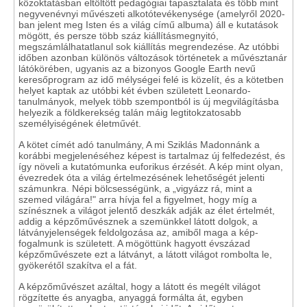
közoktatásban eltöltött pedagógiai tapasztalata és több mint
negyvenévnyi művészeti alkotótevékenysége (amelyről 2020-
ban jelent meg Isten és a világ című albuma) áll e kutatások
mögött, és persze több száz kiállításmegnyitó,
megszámlálhatatlanul sok kiállítás megrendezése. Az utóbbi
időben azonban különös változások történetek a művésztanár
látókörében, ugyanis az a bizonyos Google Earth nevű
keresőprogram az idő mélységei felé is közelít, és a kötetben
helyet kaptak az utóbbi két évben született Leonardo-
tanulmányok, melyek több szempontból is új megvilágításba
helyezik a földkerekség talán máig legtitokzatosabb
személyiségének életművét.
A kötet címét adó tanulmány, A mi Sziklás Madonnánk a
korábbi megjelenéséhez képest is tartalmaz új felfedezést, és
így növeli a kutatómunka euforikus érzését. A kép mint olyan,
évezredek óta a világ értelmezésének lehetőségét jelenti
számunkra. Népi bölcsességünk, a „vigyázz rá, mint a
szemed világára!" arra hívja fel a figyelmet, hogy míg a
színésznek a világot jelentő deszkák adják az élet értelmét,
addig a képzőművésznek a szemünkkel látott dolgok, a
látványjelenségek feldolgozása az, amiből maga a kép-
fogalmunk is született. A mögöttünk hagyott évszázad
képzőművészete ezt a látványt, a látott világot rombolta le,
gyökerétől szakítva el a fát.
A képzőművészet azáltal, hogy a látott és megélt világot
rögzítette és anyagba, anyaggá formálta át, egyben