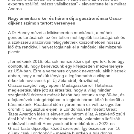
exportra szállító, mézes vállalkozást" - elevenítette fel a múltat
Andrea.
Nagy amerikai siker és három díj a gasztronómiai Oscar-
díjként
számon tartott versenyen
A Dr Honey mézei a lelkiismeretes munkának, a méhek
gondos tartásának, az érintetlen méhlegelők tisztaságának és
a szakszerű állatorvosi felügyeletnek köszönhetően hosszú
idő óta rendkívüli helyet foglalnak el a minőségi élelmiszerek
piacán.
„Termékeink 2016. óta sok nemzetközi díjat nyertek. Idén úgy
döntöttünk, hogy benevezünk egy kifejezetten mézversenyre
az USA-ban. Erre a versenyre olyanok neveznek, akik hisznek
abban, hogy a mézük tényleg a legfinomabb a világon,
érkeztek nevezések pl. Új-Zélandról, Brazíliából,
Olaszországból vagy éppen Madagaszkárról. Hatalmas
meglepetésünkre jött az értesítés, hogy a világ minden
szegletéből érkezett mézek között bejutottunk a top 30-ba, és
a fajtamézek kategóriájában a legjobb három közé bekerült a
hársmézünk. Ráadásul idén nyáron nem ez volt az egyetlen
örömhír: augusztus elején, a Londonban kihirdetett Great
Taste Awardon idén is elnyertünk három díjat. A szakértő zsűri
által bírált hárs- és édesharmatmézünk, valamint a liofilizált
málnával ízesített Honeycocktail termékünk is a 2022-es
Great Taste díjazottjai között szerepel. Így összesen van 16
díjunk csak Londonból" - mesélte büszkén a tulajdonos.