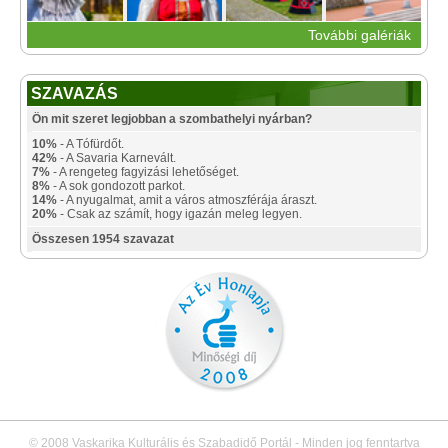
További galériák
SZAVAZÁS
Ön mit szeret legjobban a szombathelyi nyárban?
10%
- A Tófürdőt.
42%
- A Savaria Karnevált.
7%
- A rengeteg fagyizási lehetőséget.
8%
- A sok gondozott parkot.
14%
- A nyugalmat, amit a város atmoszférája áraszt.
20%
- Csak az számít, hogy igazán meleg legyen.
Összesen 1954 szavazat
© 2008 Vaskarika Kulturális és Szabadidő Portál - Minden jog fenntartva