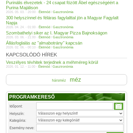
Purinális élvezetek - 24 csapat fözött Ábel egészségéért a
Purina Majálison
2026. 05. 03. - 20:00 -
Életmód
/
Gasztronómia
300 helyszínnel és féláras fagylalttal jön a Magyar Fagylalt
Napja
2026. 04. 24. - 01:00 -
Életmód
/
Gasztronómia
Szombathelyi siker az I. Magyar Pizza Bajnokságon
2026. 03. 06. - 21:00 -
Életmód
/
Gasztronómia
Állásfoglalás az "almabotrány" kapcsán
2026. 02. 06. - 00:10 -
Életmód
/
Gasztronómia
KAPCSOLÓDÓ HÍREK
Veszélyes tévhitek terjednek a méhméreg körül
2026. 01. 12. - 11:00 -
Életmód
/
Gasztronómia
méz
hársméz
PROGRAMKERESŐ
Időpont:
Helyszín:
Kategória:
Esemény neve: