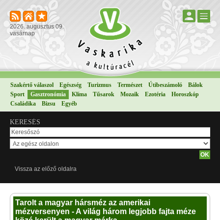
2026. augusztus 09.
vasárnap
Szakértő válaszol
Egészség
Turizmus
Természet
Útibeszámoló
Bálok
Sport
Gasztronómia
Klíma
Tűsarok
Mozaik
Ezotéria
Horoszkóp
Családika
Bizsu
Egyéb
KERESÉS
Vissza az előző oldalra
Tarolt a magyar hársméz az amerikai
mézversenyen - A világ három legjobb fajta méze