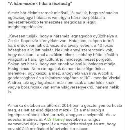
"A hársmézünk titka a tisztaság"
A méz bár élelmiszernek minősül, jól tudjuk, hogy számtalan
egészségügyi hatása is van, így a hársméz például a
legkézenfekvőbb természetes megoldás a légúti
megbetegedésekre.
„Kevesen tudják, hogy a hársméz legnagyobb gyűjtőhelye a
Zselic, Kaposvár környékén van. Hatalmas, szépen termő
hárs erdők vannak ott, viszont a tavalyi évben, a 40 fokos
hőségben alig lett nektár. Nekünk annyi szerencsénk volt,
hogy északon - ahol a szüleim élnek - néhány héttel később
virágzott a hárs, így tudtunk jó minőségű mézet pörgetni.
Sokan azt hiszik, hogy van ennek valami különleges módja.
Pedig nincs. Nem simogatjuk és nem beszélgetünk a
méhekkel, úgy készül a méz, ahogy elő van írva. A titok a
gondosságban és a fajtatisztaságában rejlik" - mondta Viszlai
Andrea, aki úgy fogalmaz, már nem csak a sportolóinknak
vagy a borainknak van érme világversenyekről, hanem nekik
is.
A márka életében az áttörést 2014-ben a gesztenyeméz hozta
meg, ez lett az első díjazott mézük. Ez a mai napig a
legnépszerűbbek közé tartozik, ahogyan a selyemfű- és az
édesharmatméz is. A
Dr Honey
esetében a rangos
nemzetközi díjak igazolják a megbízhatóságot és azt, hogy
egyedülálló minőséget képviselnek a piacon.