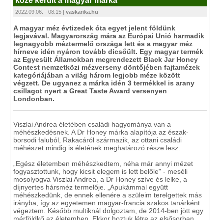
közé került a magyar márka
2022.09.06. - 08:15 |
vaskarika.hu
A magyar méz évtizedek óta egyet jelent földünk
legjavával. Magyarország mára az Európai Unió harmadik
legnagyobb méztermelő országa lett és a magyar méz
hírneve idén nyáron tovább dicsőült. Egy magyar termék
az Egyesült Államokban megrendezett Black Jar Honey
Contest nemzetközi mézverseny döntőjében fajtamézek
kategóriájában a világ három legjobb méze között
végzett. De ugyanez a márka idén 3 termékkel is arany
csillagot nyert a Great Taste Award versenyen
Londonban.
Viszlai Andrea életében családi hagyománya van a
méhészkedésnek. A Dr Honey márka alapítója az észak-
borsodi faluból, Rakacáról származik, az ottani családi
méhészet mindig is életének meghatározó része lesz.
„Egész életemben méhészkedtem, néha már annyi mézet
fogyasztottunk, hogy kicsit elegem is lett belőle" - meséli
mosolyogva Viszlai Andrea, a Dr Honey szíve és lelke, a
díjnyertes hársméz termelője. „Apukámmal együtt
méhészkedünk, de ennek ellenére a szüleim terelgettek más
irányba, így az egyetemen magyar-francia szakos tanárként
végeztem. Később multiknál dolgoztam, de 2014-ben jött egy
mérföldkő az életemben. Ekkor hoztuk létre az elsősorban