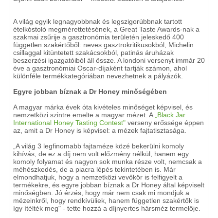
A világ egyik legnagyobbnak és legszigorúbbnak tartott
ételkóstoló megmérettetésének, a Great Taste Awards-nak a
szakmai zsűrije a gasztronómia területén jeleskedő 400
független szakértőből: neves gasztrokritikusokból, Michelin
csillaggal kitüntetett szakácsokból, patinás áruházak
beszerzési igazgatóiból áll össze. A londoni versenyt immár 20
éve a gasztronómiai Oscar-díjaként tartják számon, ahol
különféle termékkategóriában nevezhetnek a pályázók.
Egyre jobban bíznak a Dr Honey minőségében
A magyar márka évek óta kivételes minőséget képvisel, és
nemzetközi szintre emelte a magyar mézet. A
„Black Jar
International Honey Tasting Contest"
verseny erőssége éppen
az, amit a Dr Honey is képvisel: a mézek fajtatisztasága.
„A világ 3 legfinomabb fajtaméze közé bekerülni komoly
kihívás, de ez a díj nem volt előzmény nélkül, hanem egy
komoly folyamat és nagyon sok munka része volt, nemcsak a
méhészkedés, de a piacra lépés tekintetében is. Már
elmondhatjuk, hogy a nemzetközi vevőkör is felfigyelt a
termékekre, és egyre jobban bíznak a Dr Honey által képviselt
minőségben. Jó érzés, hogy már nem csak mi mondjuk a
mézeinkről, hogy rendkívüliek, hanem független szakértők is
így ítélték meg" - tette hozzá a díjnyertes hársméz termelője.