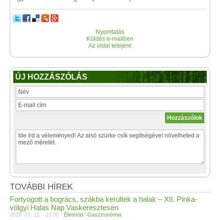
Nyomtatás
Küldés e-mailben
Az oldal tetejére
ÚJ HOZZÁSZÓLÁS
TOVÁBBI HÍREK
Fortyogott a bogrács, szákba kerültek a halak – XII. Pinka-
völgyi Halas Nap Vaskeresztesen
2026. 07. 12. - 21:00 -
Életmód
/
Gasztronómia