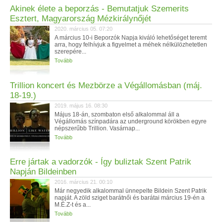
Akinek élete a beporzás - Bemutatjuk Szemerits
Esztert, Magyarország Mézkirálynőjét
2020. március 05. 07:20
A március 10-i Beporzók Napja kiváló lehetőséget teremt
arra, hogy felhívjuk a figyelmet a méhek nélkülözhetetlen
szerepére...
Tovább
Trillion koncert és Mezbörze a Végállomásban (máj.
18-19.)
2019. május 16. 08:30
Május 18-án, szombaton első alkalommal áll a
Végállomás színpadára az underground körökben egyre
népszerűbb Trillion. Vasárnap...
Tovább
Erre jártak a vadorzók - Így buliztak Szent Patrik
Napján Bildeinben
2016. március 21. 00:10
Már negyedik alkalommal ünnepelte Bildein Szent Patrik
napját. A zöld sziget barátnői és barátai március 19-én a
M.É.Z-t és a...
Tovább