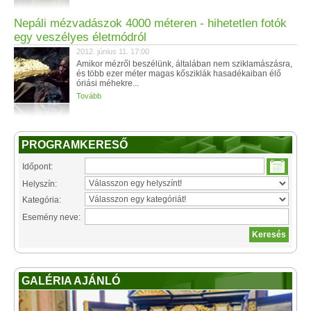
Nepáli mézvadászok 4000 méteren - hihetetlen fotók
egy veszélyes életmódról
2012. június 11. 17:00
Amikor mézről beszélünk, általában nem sziklamászásra,
és több ezer méter magas kősziklák hasadékaiban élő
óriási méhekre...
Tovább
PROGRAMKERESŐ
Időpont:
Helyszín:
Kategória:
Esemény neve:
GALÉRIA AJÁNLÓ