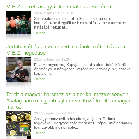
M.É.Z sörrel, avagy ír kocsmafolk a Sörtéren
2024. augusztus 27. 00:10
Szombaton este megtelt a Sörtér, és több száz
karneválozóval együtt az ír és skót folkzene varázsát és
hatását élhettük át...
Tovább
Jurtában él és a szomszéd indiánok fülébe húzza a
M.É.Z. hegedűse
2023. október 03. 19:26
Ez a Mennyország Kapuja – mutat a piros, fából készült
építményre a házigazda. Verőce mellett vagyunk, izzadva
kaptatunk...
Tovább
Tarolt a magyar hársméz az amerikai mézversenyen -
A világ három legjobb fajta méze közé került a magyar
márka
2022. szeptember 06. 08:15
A magyar méz évtizedek óta egyet jelent földünk
legjavával. Magyarország mára az Európai Unió harmadik
legnagyobb méztermelő...
Tovább