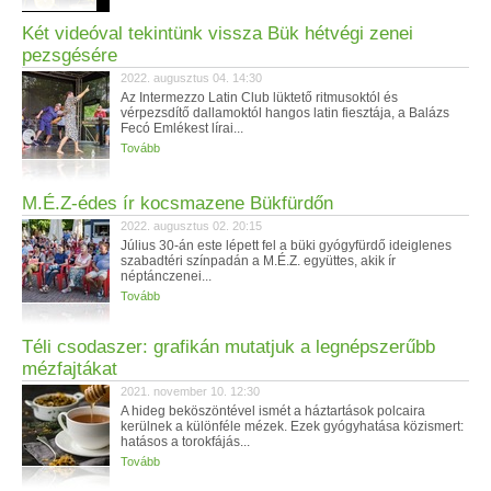
Két videóval tekintünk vissza Bük hétvégi zenei
pezsgésére
2022. augusztus 04. 14:30
Az Intermezzo Latin Club lüktető ritmusoktól és
vérpezsdítő dallamoktól hangos latin fiesztája, a Balázs
Fecó Emlékest lírai...
Tovább
M.É.Z-édes ír kocsmazene Bükfürdőn
2022. augusztus 02. 20:15
Július 30-án este lépett fel a büki gyógyfürdő ideiglenes
szabadtéri színpadán a M.É.Z. együttes, akik ír
néptánczenei...
Tovább
Téli csodaszer: grafikán mutatjuk a legnépszerűbb
mézfajtákat
2021. november 10. 12:30
A hideg beköszöntével ismét a háztartások polcaira
kerülnek a különféle mézek. Ezek gyógyhatása közismert:
hatásos a torokfájás...
Tovább