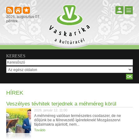
2026. augusztus 07.
péntek
KERESÉS
HÍREK
Veszélyes tévhitek terjednek a méhméreg körül
2026. január 12. 11:00
A méhméreg valóban természetes csodaszer, de ne
dőljünk be a félrevezető ígéreteknek! Mozgásszervi
fájdalmakra ajánlott, nem...
Tovább