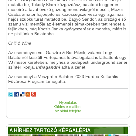
mutatta be, Tokody Klára közgazdász, balatoni blogger és
meseíró a tavat övező gazdag mondavilágról mesélt, Mezei
Csaba amatőr hajóépítő és közösségszervező egy izgalmas
hajós szubkultúrát mutatott be, Bagyó Sándor, az ország első
számú vízi mentője az életmentés témakörében tett rendet a
fejünkben, míg Kocsis Janka gyógyszerész elmondta, miért is
ne pisiljünk a Balatonba.
Chill & Wine
Az eseményen volt Gasztro & Bor Piknik, valamint egy
Balatonról készült Fortepanos fotóválogatást is láthattunk egy
VJ műsor keretében, melyhez a budapesti underground zenei
színtér ikonja,
Infragandhi
adta a zenét.
Az eseményt a Veszprém-Balaton 2023 Európa Kulturális
Fővárosa Program támogatta.
Nyomtatás
Küldés e-mailben
Az oldal tetejére
A HÍRHEZ TARTOZÓ KÉPGALÉRIA