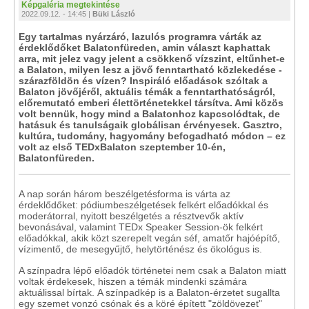
Képgaléria megtekintése
2022.09.12. - 14:45 |
Büki László
Egy tartalmas nyárzáró, lazulós programra várták az
érdeklődőket Balatonfüreden, amin választ kaphattak
arra, mit jelez vagy jelent a csökkenő vízszint, eltűnhet-e
a Balaton, milyen lesz a jövő fenntartható közlekedése -
szárazföldön és vízen? Inspiráló előadások szóltak a
Balaton jövőjéről, aktuális témák a fenntarthatóságról,
előremutató emberi élettörténetekkel társítva. Ami közös
volt bennük, hogy mind a Balatonhoz kapcsolódtak, de
hatásuk és tanulságaik globálisan érvényesek. Gasztro,
kultúra, tudomány, hagyomány befogadható módon – ez
volt az első TEDxBalaton szeptember 10-én,
Balatonfüreden.
A nap során három beszélgetésforma is várta az
érdeklődőket: pódiumbeszélgetések felkért előadókkal és
moderátorral, nyitott beszélgetés a résztvevők aktív
bevonásával, valamint TEDx Speaker Session-ök felkért
előadókkal, akik közt szerepelt vegán séf, amatőr hajóépítő,
vízimentő, de mesegyűjtő, helytörténész és ökológus is.
A színpadra lépő előadók történetei nem csak a Balaton miatt
voltak érdekesek, hiszen a témák mindenki számára
aktuálissal bírtak. A színpadkép is a Balaton-érzetet sugallta
egy szemet vonzó csónak és a köré épített "zöldövezet"