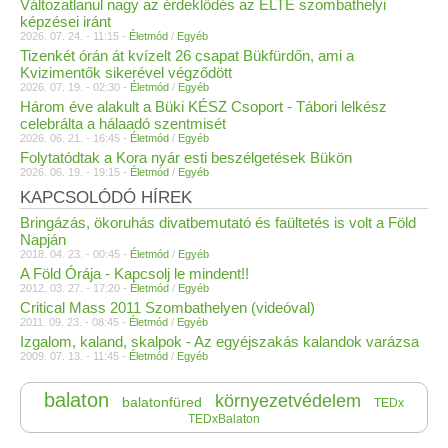
Változatlanul nagy az érdeklődés az ELTE szombathelyi
képzései iránt
2026. 07. 24. - 11:15 -
Életmód
/
Egyéb
Tizenkét órán át kvízelt 26 csapat Bükfürdőn, ami a
Kvizimentők sikerével végződött
2026. 07. 19. - 02:30 -
Életmód
/
Egyéb
Három éve alakult a Büki KÉSZ Csoport - Tábori lelkész
celebrálta a hálaadó szentmisét
2026. 06. 21. - 16:45 -
Életmód
/
Egyéb
Folytatódtak a Kora nyár esti beszélgetések Bükön
2026. 06. 19. - 19:15 -
Életmód
/
Egyéb
KAPCSOLÓDÓ HÍREK
Bringázás, ökoruhás divatbemutató és faültetés is volt a Föld
Napján
2018. 04. 23. - 00:45 -
Életmód
/
Egyéb
A Föld Órája - Kapcsolj le mindent!!
2012. 03. 27. - 17:20 -
Életmód
/
Egyéb
Critical Mass 2011 Szombathelyen (videóval)
2011. 09. 23. - 08:45 -
Életmód
/
Egyéb
Izgalom, kaland, skalpok - Az egyéjszakás kalandok varázsa
2009. 07. 13. - 11:45 -
Életmód
/
Egyéb
balaton
környezetvédelem
balatonfüred
TEDx
TEDxBalaton