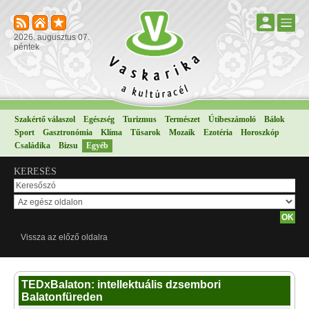
2026. augusztus 07.
péntek
Szakértő válaszol
Egészség
Turizmus
Természet
Útibeszámoló
Bálok
Sport
Gasztronómia
Klíma
Tűsarok
Mozaik
Ezotéria
Horoszkóp
Családika
Bizsu
Egyéb
KERESÉS
Vissza az előző oldalra
TEDxBalaton: intellektuális dzsembori
Balatonfüreden