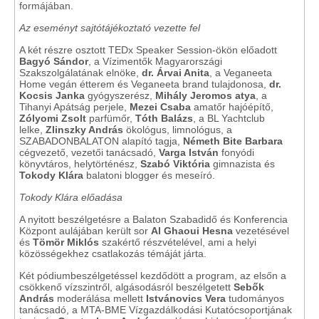
formájában.
Az eseményt sajtótájékoztató vezette fel
A két részre osztott TEDx Speaker Session-ökön előadott
Bagyó Sándor
, a Vízimentők Magyarországi
Szakszolgálatának elnöke,
dr. Árvai Anita
, a Veganeeta
Home vegán étterem és Veganeeta brand tulajdonosa,
dr.
Kocsis Janka
gyógyszerész,
Mihály Jeromos atya
, a
Tihanyi Apátság perjele,
Mezei Csaba
amatőr hajóépítő,
Zólyomi Zsolt
parfümőr,
Tóth Balázs
, a BL Yachtclub
lelke,
Zlinszky András
ökológus, limnológus, a
SZABADONBALATON alapító tagja,
Németh Bite Barbara
cégvezető, vezetői tanácsadó,
Varga István
fonyódi
könyvtáros, helytörténész,
Szabó Viktória
gimnazista és
Tokody Klára
balatoni blogger és meseíró.
Tokody Klára előadása
A nyitott beszélgetésre a Balaton Szabadidő és Konferencia
Központ aulájában került sor
Al Ghaoui Hesna
vezetésével
és
Tömör Miklós
szakértő részvételével, ami a helyi
közösségekhez csatlakozás témáját járta.
Két pódiumbeszélgetéssel kezdődött a program, az elsőn a
csökkenő vízszintről, algásodásról beszélgetett
Sebők
András
moderálása mellett
Istvánovics Vera
tudományos
tanácsadó, a MTA-BME Vízgazdálkodási Kutatócsoportjának