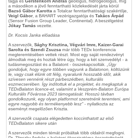
tagja és
Gerstenkorn András
geológus, hidrogeológus, míg
a másodikon a jövő fenntartható közlekedését járta körül
Bazsó Gábor Karotta
a Totalcar fenntarthatósági szakértője,
Veigl Gábor
, a BAHART vezérigazgatója és
Takács Árpád
(Sensor Fusion Group Leader, Continental). A beszélgetést
Jókay Tamás
vezette.
Dr. Kocsis Janka előadása
A szervezők,
Sághy Krisztina,
Végvári Imre, Kaizer-Garai
Sarolta és Szendi Zsuzsa
már több TEDx konferencia
megteremtésében vettek részt. Most egy saját rendezvényt
álmodtak meg és hoztak létre úgy, hogy a két szenvedélyt - a
tudásmegosztást és a Balatont - összekapcsolták.
„Úgy
gondoljuk, hogy egyre többen vagyunk a Balatonon, költözünk
le, vagy csak élünk ott félig, nyaralunk hosszabb időt, akik
szívesen vennénk részt párbeszédben, kulturális
eszmecserében. Így indítottuk el a projektet, és megkaptuk a
TEDxBalaton licence-et, valamint a Veszprém-Balaton Európa
Kulturális Fővárosa 2023 támogatását. Hosszú távban
gondolkozunk, egy olyan platformot szeretnénk teremteni, ami
egyre nagyobb és termékenyebb lesz"
- nyilatkozta az
eseményt megelőzően Kriszta.
A szervezők csapata elégedetten koccinthatott az első
TEDxBalaton sikere után
A szervezők minden témát próbáltak több oldalról megfogni.
Dr. Zlinszky András a balatoni ökoszisztéma összetettségét