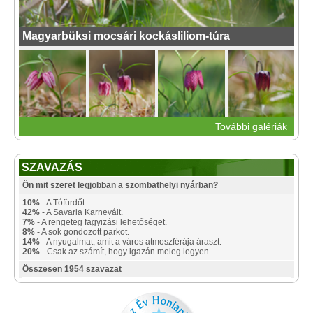
Magyarbüksi mocsári kockásliliom-túra
További galériák
SZAVAZÁS
Ön mit szeret legjobban a szombathelyi nyárban?
10%
- A Tófürdőt.
42%
- A Savaria Karnevált.
7%
- A rengeteg fagyizási lehetőséget.
8%
- A sok gondozott parkot.
14%
- A nyugalmat, amit a város atmoszférája áraszt.
20%
- Csak az számít, hogy igazán meleg legyen.
Összesen 1954 szavazat