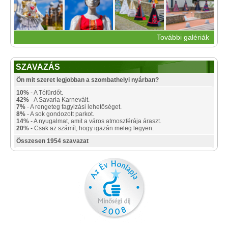
További galériák
SZAVAZÁS
Ön mit szeret legjobban a szombathelyi nyárban?
10%
- A Tófürdőt.
42%
- A Savaria Karnevált.
7%
- A rengeteg fagyizási lehetőséget.
8%
- A sok gondozott parkot.
14%
- A nyugalmat, amit a város atmoszférája áraszt.
20%
- Csak az számít, hogy igazán meleg legyen.
Összesen 1954 szavazat