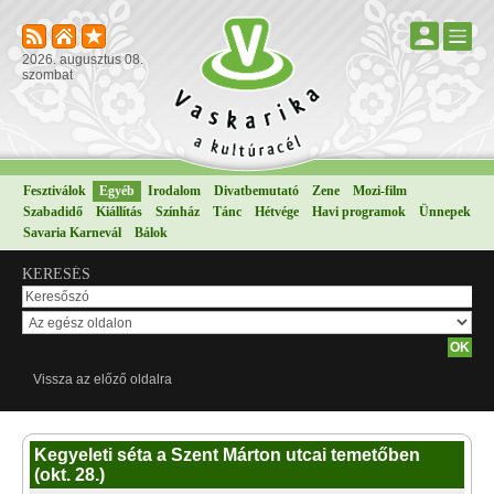
2026. augusztus 08.
szombat
Fesztiválok
Egyéb
Irodalom
Divatbemutató
Zene
Mozi-film
Szabadidő
Kiállítás
Színház
Tánc
Hétvége
Havi programok
Ünnepek
Savaria Karnevál
Bálok
KERESÉS
Vissza az előző oldalra
Kegyeleti séta a Szent Márton utcai temetőben
(okt. 28.)