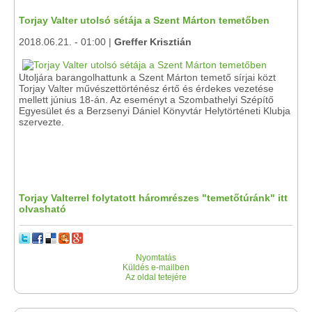
Torjay Valter utolsó sétája a Szent Márton temetőben
2018.06.21. - 01:00 |
Greffer Krisztián
Utoljára barangolhattunk a Szent Márton temető sírjai közt
Torjay Valter művészettörténész értő és érdekes vezetése
mellett június 18-án. Az eseményt a Szombathelyi Szépítő
Egyesület és a Berzsenyi Dániel Könyvtár Helytörténeti Klubja
szervezte.
Torjay Valterrel folytatott háromrészes "temetőtúránk" itt
olvasható
Nyomtatás
Küldés e-mailben
Az oldal tetejére