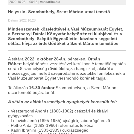
2022.10.25. - 00:15 |
vaskarika.hu
Helyszín: Szombathely, Szent Márton utcai temető
Dátum: 2022.10.28.
Mindenszentek közeledtével a Vasi Múzeumbarát Egylet,
a Berzsenyi Dániel Könyvtár helytörténeti klubjával és a
Szombathelyi Szépítő Egyesülettel közösen kegyeleti
sétára hívja az érdeklődőket a Szent Mártom temetőbe.
A sétára
2022. október 28-án,
pénteken,
Orbán
Róbert
helytörténész vezetésével kerül sor. A temetőlátogatás
során 8 személyiség rövid életrajza hangzik el, akikről a
mécsesgyújtás mellett szépirodalmi idézetekkel emlékeznek a
Vasi Múzeumbarát Egylet versmondó körének tagjai.
Találkozás
16:30 órakor
Szombathelyen, a Szent Márton
utcai temető bejáratánál.
A sétán az alábbi személyek nyughelyét keressük fel:
- Vesztergomi András (1866-1902) császári és királyi
gyógykovács
- Lelovich Jenő (1895-1955) újságíró, labdarúgó edző
- Pethő Antal (1899-1960) református lelkész
- Kadri Ibrahim (1903-1939) cukrászsegéd