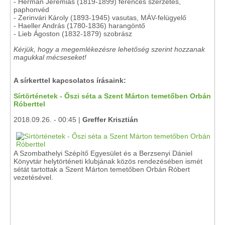
- Herman Jeremiás (1819-1899) ferences szerzetes,
paphonvéd
- Zerinvári Károly (1893-1945) vasutas, MÁV-felügyelő
- Haeller András (1780-1836) harangöntő
- Lieb Ágoston (1832-1879) szobrász
Kérjük, hogy a megemlékezésre lehetőség szerint hozzanak
magukkal mécseseket!
A sírkerttel kapcsolatos írásaink:
Sírtörténetek - Őszi séta a Szent Márton temetőben Orbán
Róberttel
2018.09.26. - 00:45 |
Greffer Krisztián
A Szombathelyi Szépítő Egyesület és a Berzsenyi Dániel
Könyvtár helytörténeti klubjának közös rendezésében ismét
sétát tartottak a Szent Márton temetőben Orbán Róbert
vezetésével.