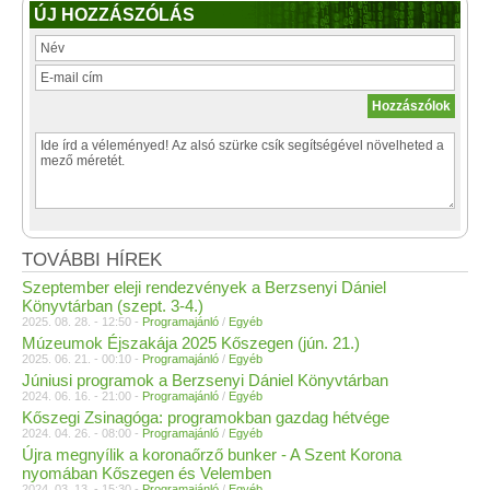
ÚJ HOZZÁSZÓLÁS
TOVÁBBI HÍREK
Szeptember eleji rendezvények a Berzsenyi Dániel
Könyvtárban (szept. 3-4.)
2025. 08. 28. - 12:50 -
Programajánló
/
Egyéb
Múzeumok Éjszakája 2025 Kőszegen (jún. 21.)
2025. 06. 21. - 00:10 -
Programajánló
/
Egyéb
Júniusi programok a Berzsenyi Dániel Könyvtárban
2024. 06. 16. - 21:00 -
Programajánló
/
Egyéb
Kőszegi Zsinagóga: programokban gazdag hétvége
2024. 04. 26. - 08:00 -
Programajánló
/
Egyéb
Újra megnyílik a koronaőrző bunker - A Szent Korona
nyomában Kőszegen és Velemben
2024. 03. 13. - 15:30 -
Programajánló
/
Egyéb