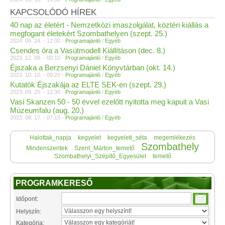
KAPCSOLÓDÓ HÍREK
40 nap az életért - Nemzetközi imaszolgálat, köztéri kiállás a
megfogant életekért Szombathelyen (szept. 25.)
2024. 09. 24. - 12:00 -
Programajánló
/
Egyéb
Csendes óra a Vasútmodell Kiállításon (dec. 8.)
2023. 12. 08. - 00:10 -
Programajánló
/
Egyéb
Éjszaka a Berzsenyi Dániel Könyvtárban (okt. 14.)
2023. 10. 10. - 00:20 -
Programajánló
/
Egyéb
Kutatók Éjszakája az ELTE SEK-en (szept. 29.)
2023. 09. 25. - 12:30 -
Programajánló
/
Egyéb
Vasi Skanzen 50 - 50 évvel ezelőtt nyitotta meg kapuit a Vasi
Múzeumfalu (aug. 20.)
2023. 08. 17. - 07:15 -
Programajánló
/
Egyéb
Halottak_napja
kegyelet
kegyeleti_séta
megemlékezés
Szombathely
Mindenszentek
Szent_Márton_temető
Szombathelyi_Szépítő_Egyesület
temető
PROGRAMKERESŐ
Időpont:
Helyszín:
Kategória: