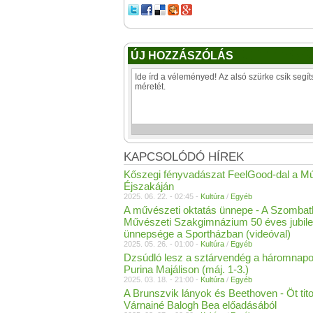
ÚJ HOZZÁSZÓLÁS
KAPCSOLÓDÓ HÍREK
Kőszegi fényvadászat FeelGood-dal a 
Éjszakáján
2025. 06. 22. - 02:45 -
Kultúra
/
Egyéb
A művészeti oktatás ünnepe - A Szombat
Művészeti Szakgimnázium 50 éves jubil
ünnepsége a Sportházban (videóval)
2025. 05. 26. - 01:00 -
Kultúra
/
Egyéb
Dzsúdló lesz a sztárvendég a háromnapo
Purina Majálison (máj. 1-3.)
2025. 03. 18. - 21:00 -
Kultúra
/
Egyéb
A Brunszvik lányok és Beethoven - Öt tit
Várnainé Balogh Bea előadásából