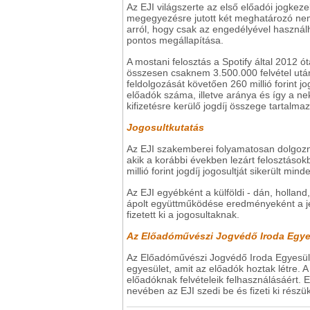
Az EJI világszerte az első előadói jogkeze
megegyezésre jutott két meghatározó nemze
arról, hogy csak az engedélyével használha
pontos megállapítása.
A mostani felosztás a Spotify által 2012 óta
összesen csaknem 3.500.000 felvétel után
feldolgozását követően 260 millió forint jo
előadók száma, illetve aránya és így a nek
kifizetésre kerülő jogdíj összege tartalma
Jogosultkutatás
Az EJI szakemberei folyamatosan dolgozn
akik a korábbi években lezárt felosztások
millió forint jogdíj jogosultját sikerült mi
Az EJI egyébként a külföldi - dán, holland
ápolt együttműködése eredményeként a jele
fizetett ki a jogosultaknak.
Az Előadóművészi Jogvédő Iroda Egyes
Az Előadóművészi Jogvédő Iroda Egyesület
egyesület, amit az előadók hoztak létre. A 
előadóknak felvételeik felhasználásáért. 
nevében az EJI szedi be és fizeti ki rész