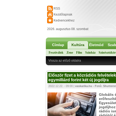
RSS
Kezdőlapnak
Kedvencekhez
2026. augusztus 08. szombat
Címlap
Kultúra
Életmód
Szab
Fesztiválok
Zene
Film
Színház
Színésztükör
Vissza az előző oldalra
Először fizet a közrádiós felvételek
egymilliárd forint két új jogdíjra
2022.12.22. - 09:00 |
vaskarika.hu - Fotó: Shutters
Globális 
erőfeszí
Egyesület
jogdíjhoz
rádiós is
rádiótól 