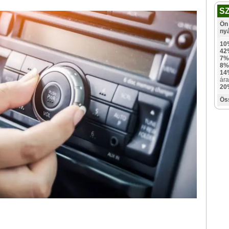
S
Ön 
ny
10
42
7%
8%
14
ára
20
Ös