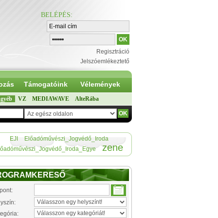
BELÉPÉS
:
Regisztráció
Jelszóemlékeztető
ozás
Támogatóink
Vélemények
gyéb
VZ
MEDIAWAVE
AlteRába
EJI
Előadóművészi_Jogvédő_Iroda
zene
lőadóművészi_Jogvédő_Iroda_Egye
ROGRAMKERESŐ
pont:
yszín:
egória: