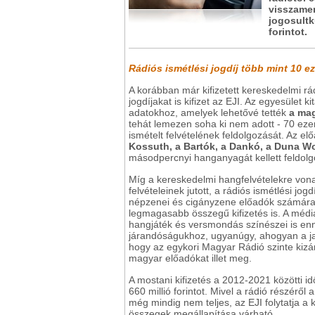
visszamen
jogosultk
forintot.
Rádiós ismétlési jogdíj több mint 10 e
A korábban már kifizetett kereskedelmi rá
jogdíjakat is kifizet az EJI. Az egyesület
adatokhoz, amelyek lehetővé tették
a mag
tehát lemezen soha ki nem adott - 70 ezer
ismételt felvételének feldolgozását. Az 
Kossuth, a Bartók, a Dankó, a Duna Wo
másodpercnyi hanganyagát kellett feldolg
Míg a kereskedelmi hangfelvételekre vona
felvételeinek jutott, a rádiós ismétlési j
népzenei és cigányzene előadók számára h
legmagasabb összegű kifizetés is. A médi
hangjáték és versmondás színészei is e
járandóságukhoz, ugyanúgy, ahogyan a jaz
hogy az egykori Magyar Rádió szinte kizá
magyar előadókat illet meg.
A mostani kifizetés a 2012-2021 közötti i
660 millió forintot. Mivel a rádió részéről
még mindig nem teljes, az EJI folytatja a
összegek megállapítása várható.