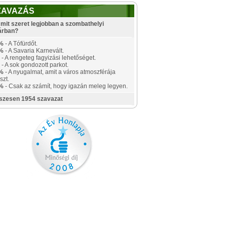
ZAVAZÁS
mit szeret legjobban a szombathelyi
árban?
%
- A Tófürdőt.
%
- A Savaria Karnevált.
- A rengeteg fagyizási lehetőséget.
- A sok gondozott parkot.
%
- A nyugalmat, amit a város atmoszférája
szt.
%
- Csak az számít, hogy igazán meleg legyen.
szesen 1954 szavazat