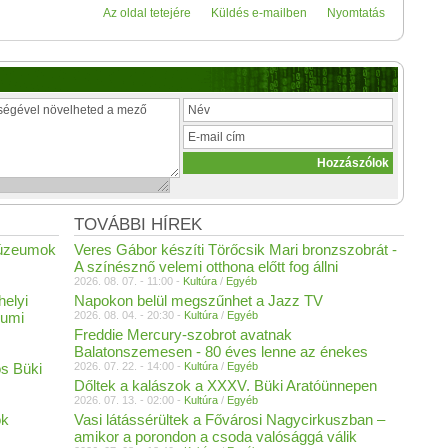
Az oldal tetejére
Küldés e-mailben
Nyomtatás
TOVÁBBI HÍREK
Múzeumok
Veres Gábor készíti Törőcsik Mari bronzszobrát -
A színésznő velemi otthona előtt fog állni
2026. 08. 07. - 11:00 -
Kultúra
/
Egyéb
helyi
Napokon belül megszűnhet a Jazz TV
eumi
2026. 08. 04. - 20:30 -
Kultúra
/
Egyéb
Freddie Mercury-szobrot avatnak
Balatonszemesen - 80 éves lenne az énekes
s Büki
2026. 07. 22. - 14:00 -
Kultúra
/
Egyéb
Dőltek a kalászok a XXXV. Büki Aratóünnepen
2026. 07. 13. - 02:00 -
Kultúra
/
Egyéb
ok
Vasi látássérültek a Fővárosi Nagycirkuszban –
amikor a porondon a csoda valósággá válik