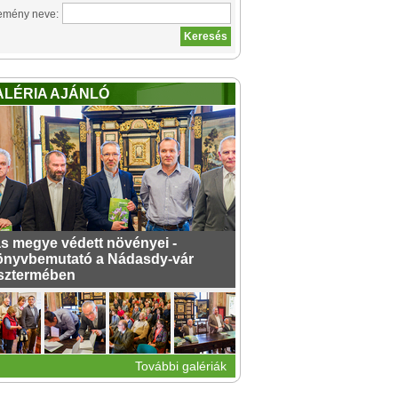
emény neve:
ALÉRIA AJÁNLÓ
s megye védett növényei -
nyvbemutató a Nádasdy-vár
sztermében
További galériák