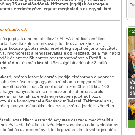
őleg 75 ezer előadónak kifizetett jogdíjak összege a
Es
utatás eredményével együtt meghaladja az egymilliárd
zer előadónak
G
diós jogdíjak után most először MTVA-s rádiós ismétlési
 kitartó, következetes munkával jutott hozzá azokhoz az
yar közszolgálati média eredetileg saját céljaira készített
-
, túlnyomórészt a rendszerváltás előtt készített, de a mai napig
előadók és szereplők pontos beazonosításához
a Petőfi, a
rld rádiók
és más kisebb közszolgálati adások 52 millió
ozni.
tkozó, nyáron lezárt felosztás jogdíja elsősorban a popzene
ogdíjak felosztása a legnagyobb számban a magyar nóta,
Va
ozott bevételt, és zömmel ebből a körből került ki a 100
Kö
a hagyományos területein rendszerint háttérbe szoruló
dí
nnek a munkának az eredményeképpen jutottak hozzá
z- és a komolyzenei előadások művészei. Tekintettel arra,
rólag magyar előadókkal dolgozott, ezért a jogdíj is zömében
dőszak, azaz kilenc esztendő együttes összege megközelíti a
 a sok évtizede készített felvételekre vonatkozó adatszolgáltatás
 kutatást és az eredmények feldolgozása után további jelentős