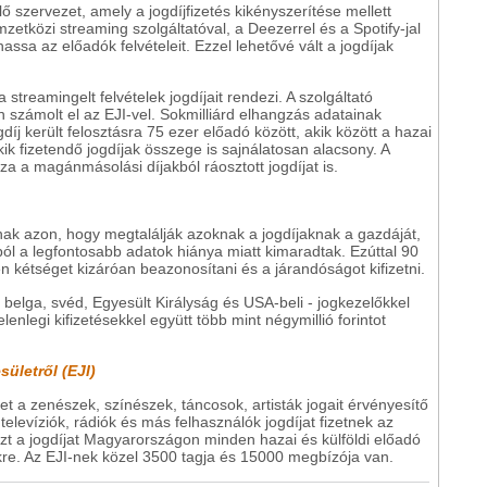
lő szervezet, amely a jogdíjfizetés kikényszerítése mellett
tközi streaming szolgáltatóval, a Deezerrel és a Spotify-jal
ssa az előadók felvételeit. Ezzel lehetővé vált a jogdíjak
 streamingelt felvételek jogdíjait rendezi. A szolgáltató
 számolt el az EJI-vel. Sokmilliárd elhangzás adatainak
gdíj került felosztásra 75 ezer előadó között, akik között a hazai
ik fizetendő jogdíjak összege is sajnálatosan alacsony. A
zza a magánmásolási díjakból ráosztott jogdíjat is.
ak azon, hogy megtalálják azoknak a jogdíjaknak a gazdáját,
ból a legfontosabb adatok hiánya miatt kimaradtak. Ezúttal 90
nden kétséget kizáróan beazonosítani és a járandóságot kifizetni.
, belga, svéd, Egyesült Királyság és USA-beli - jogkezelőkkel
nlegi kifizetésekkel együtt több mint négymillió forintot
ületről (EJI)
 a zenészek, színészek, táncosok, artisták jogait érvényesítő
televíziók, rádiók és más felhasználók jogdíjat fizetnek az
Ezt a jogdíjat Magyarországon minden hazai és külföldi előadó
ükre. Az EJI-nek közel 3500 tagja és 15000 megbízója van.