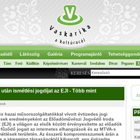
adidő
Látószög
Galéria
Programajánló
Tehetséggond
Tánc
Fotó
Kiállítás
Képzőművészet
Karnevál
Irodalom
Divat
Pegazus
E
KERESÉS
 után ismétlési jogdíjat az EJI - Több mint
E
tock
P
és hazai műsorszolgáltatókkal vívott évtizedes jogi
tések eredményeként az Előadóművészi Jogvédő Iroda
Idő
 (EJI) a világon az elsők között érvényesítette az előadók
 fűződő jogait az internetes elhangzások és az MTVA-s
Hel
métlések területén. Az ésszerű kompromisszumok árán a
Kat
és a streaming társaságoktól kiharcolt, egy évtizedre