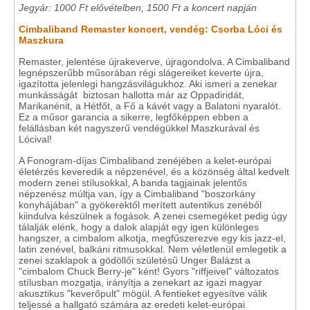
Jegyár: 1000 Ft elővételben, 1500 Ft a koncert napján
Cimbaliband Remaster koncert, vendég: Csorba Lóci és
Maszkura
Remaster, jelentése újrakeverve, újragondolva. A Cimbaliband
legnépszerűbb műsorában régi slágereiket keverte újra,
igazította jelenlegi hangzásvilágukhoz. Aki ismeri a zenekar
munkásságát biztosan hallotta már az Oppadiridát,
Marikanénit, a Hétfőt, a Fő a kávét vagy a Balatoni nyaralót.
Ez a műsor garancia a sikerre, legfőképpen ebben a
felállásban két nagyszerű vendégükkel Maszkurával és
Lócival!
A Fonogram-díjas Cimbaliband zenéjében a kelet-európai
életérzés keveredik a népzenével, és a közönség által kedvelt
modern zenei stílusokkal, A banda tagjainak jelentős
népzenész múltja van, így a Cimbaliband "boszorkány
konyhájában" a gyökerektől merített autentikus zenéből
kiindulva készülnek a fogások. A zenei csemegéket pedig úgy
tálalják elénk, hogy a dalok alapját egy igen különleges
hangszer, a cimbalom alkotja, megfűszerezve egy kis jazz-el,
latin zenével, balkáni ritmusokkal. Nem véletlenül emlegetik a
zenei szaklapok a gödöllői születésű Unger Balázst a
"cimbalom Chuck Berry-je" ként! Gyors "riffjeivel" változatos
stílusban mozgatja, irányítja a zenekart az igazi magyar
akusztikus "keverőpult" mögül. A fentieket egyesítve válik
teljessé a hallgató számára az eredeti kelet-európai