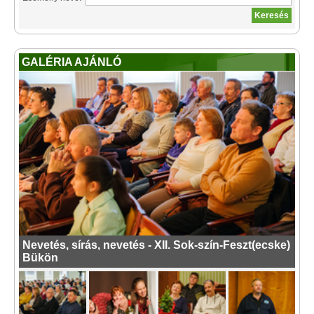
GALÉRIA AJÁNLÓ
Nevetés, sírás, nevetés - XII. Sok-szín-Feszt(ecske)
Bükön