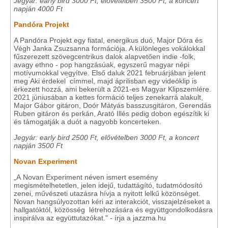
Jegyár: early bird 3000 Ft, elővételben 3500 Ft, a koncert
napján 4000 Ft
Pandóra Projekt
A Pandóra Projekt egy fiatal, energikus duó, Major Dóra és
Végh Janka Zsuzsanna formációja. A különleges vokálokkal
fűszerezett szövegcentrikus dalok alapvetően indie -folk,
avagy ethno - pop hangzásúak, egyszerű magyar népi
motívumokkal vegyítve. Első daluk 2021 februárjában jelent
meg ́Aki érdekel ́ címmel, majd áprilisban egy videóklip is
érkezett hozzá, ami bekerült a 2021-es Magyar Klipszemlére.
2021 júniusában a kettes formáció teljes zenekarrá alakult,
Major Gábor gitáron, Doór Mátyás basszusgitáron, Gerendás
Ruben gitáron és perkán, Arató Illés pedig dobon egészítik ki
és támogatják a duót a nagyobb koncerteken.
Jegyár: early bird 2500 Ft, elővételben 3000 Ft, a koncert
napján 3500 Ft
Novan Experiment
„A Novan Experiment néven ismert esemény
megismételhetetlen, jelen idejű, tudattágító, tudatmódosító
zenei, művészeti utazásra hívja a nyitott lelkű közönséget.
Novan hangsúlyozottan kéri az interakciót, visszajelzéseket a
hallgatóktól, közösség létrehozására és együttgondolkodásra
inspirálva az együttutazókat." - írja a jazzma.hu