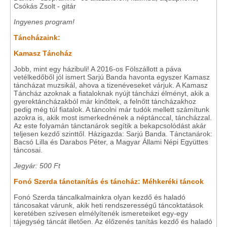
Csókás Zsolt - gitár
Ingyenes program!
Táncházaink:
Kamasz Táncház
Jobb, mint egy házibuli! A 2016-os Fölszállott a páva
vetélkedőből jól ismert Sarjú Banda havonta egyszer Kamasz
táncházat muzsikál, ahova a tizenéveseket várjuk. A Kamasz
Táncház azoknak a fiataloknak nyújt táncházi élményt, akik a
gyerektáncházakból már kinőttek, a felnőtt táncházakhoz
pedig még túl fiatalok. A táncolni már tudók mellett számítunk
azokra is, akik most ismerkednének a néptánccal, táncházzal.
Az este folyamán tánctanárok segítik a bekapcsolódást akár
teljesen kezdő szinttől. Házigazda: Sarjú Banda. Tánctanárok:
Bacsó Lilla és Darabos Péter, a Magyar Állami Népi Együttes
táncosai.
Jegyár: 500 Ft
Fonó Szerda tánctanítás és táncház: Méhkeréki táncok
Fonó Szerda táncalkalmainkra olyan kezdő és haladó
táncosakat várunk, akik heti rendszerességű táncoktatások
keretében szívesen elmélyítenék ismereteiket egy-egy
tájegység táncát illetően. Az élőzenés tanítás kezdő és haladó