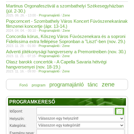
Martinus Orgonafesztivál a szombathelyi Székesegyházban
(júl. 2-30.)
2025. 06. 26. - 13:00 -
Programajánló
/
Zene
Popcorncert - Szombathely Város Koncert Fúvószenekarának
filmzenei koncertje (ápr. 13-14.)
2024. 04. 04. - 00:10 -
Programajánló
/
Zene
Concordia kórus, Kőszeg Város Fúvószenekara és a soproni
Fidelissima extra fellépése Sopronban a "Liszt"-ben (nov. 29.)
2023. 11. 28. - 01:00 -
Programajánló
/
Zene
Adventi jótékonysági hangverseny a Premontreiben (nov. 30.)
2023. 11. 21. - 07:15 -
Programajánló
/
Zene
Olasz barokk concertók - A Capella Savaria hétvégi
hangversenyei (nov. 18-19.)
2023. 11. 16. - 09:00 -
Programajánló
/
Zene
zene
programajánló
tánc
Fonó
program
PROGRAMKERESŐ
Időpont:
Helyszín:
Kategória:
Esemény neve: