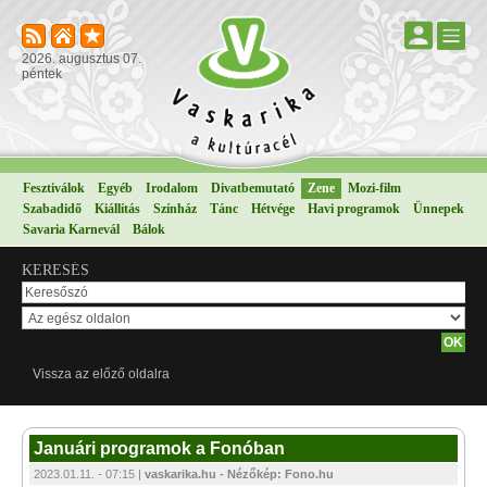
2026. augusztus 07.
péntek
Fesztiválok
Egyéb
Irodalom
Divatbemutató
Zene
Mozi-film
Szabadidő
Kiállítás
Színház
Tánc
Hétvége
Havi programok
Ünnepek
Savaria Karnevál
Bálok
KERESÉS
Vissza az előző oldalra
Januári programok a Fonóban
2023.01.11. - 07:15 |
vaskarika.hu - Nézőkép: Fono.hu