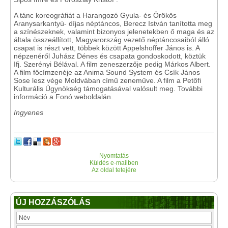
A tánc koreográfiát a Harangozó Gyula- és Örökös
Aranysarkantyú- díjas néptáncos, Berecz István tanította meg
a színészeknek, valamint bizonyos jelenetekben ő maga és az
általa összeállított, Magyarország vezető néptáncosaiból álló
csapat is részt vett, többek között Appelshoffer János is. A
népzenéről Juhász Dénes és csapata gondoskodott, köztük
Ifj. Szerényi Bélával. A film zeneszerzője pedig Márkos Albert.
A film főcímzenéje az Anima Sound System és Csík János
Sose lesz vége Moldvában című zeneműve. A film a Petőfi
Kulturális Ügynökség támogatásával valósult meg. További
információ a Fonó weboldalán.
Ingyenes
Nyomtatás
Küldés e-mailben
Az oldal tetejére
ÚJ HOZZÁSZÓLÁS