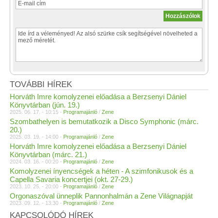
TOVÁBBI HÍREK
Horváth Imre komolyzenei előadása a Berzsenyi Dániel
Könyvtárban (jún. 19.)
2025. 06. 17. - 10:15 -
Programajánló
/
Zene
Szombathelyen is bemutatkozik a Disco Symphonic (márc.
20.)
2025. 03. 19. - 14:00 -
Programajánló
/
Zene
Horváth Imre komolyzenei előadása a Berzsenyi Dániel
Könyvtárban (márc. 21.)
2024. 03. 16. - 00:20 -
Programajánló
/
Zene
Komolyzenei ínyencségek a héten - A szimfonikusok és a
Capella Savaria koncertjei (okt. 27-29.)
2023. 10. 25. - 20:00 -
Programajánló
/
Zene
Orgonaszóval ünneplik Pannonhalmán a Zene Világnapját
2023. 09. 12. - 13:30 -
Programajánló
/
Zene
KAPCSOLÓDÓ HÍREK