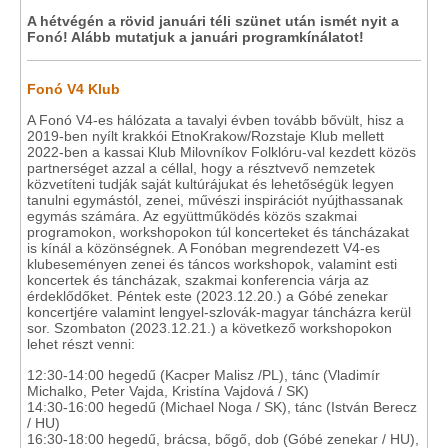
A hétvégén a rövid januári téli szünet után ismét nyit a
Fonó! Alább mutatjuk a januári programkínálatot!
Fonó V4 Klub
A Fonó V4-es hálózata a tavalyi évben tovább bővült, hisz a
2019-ben nyílt krakkói EtnoKrakow/Rozstaje Klub mellett
2022-ben a kassai Klub Milovníkov Folklóru-val kezdett közös
partnerséget azzal a céllal, hogy a résztvevő nemzetek
közvetíteni tudják saját kultúrájukat és lehetőségük legyen
tanulni egymástól, zenei, művészi inspirációt nyújthassanak
egymás számára. Az együttműködés közös szakmai
programokon, workshopokon túl koncerteket és táncházakat
is kínál a közönségnek. A Fonóban megrendezett V4-es
klubeseményen zenei és táncos workshopok, valamint esti
koncertek és táncházak, szakmai konferencia várja az
érdeklődőket. Péntek este (2023.12.20.) a Góbé zenekar
koncertjére valamint lengyel-szlovák-magyar táncházra kerül
sor. Szombaton (2023.12.21.) a következő workshopokon
lehet részt venni:
12:30-14:00 hegedű (Kacper Malisz /PL), tánc (Vladimír
Michalko, Peter Vajda, Kristína Vajdová / SK)
14:30-16:00 hegedű (Michael Noga / SK), tánc (István Berecz
/ HU)
16:30-18:00 hegedű, brácsa, bőgő, dob (Góbé zenekar / HU),