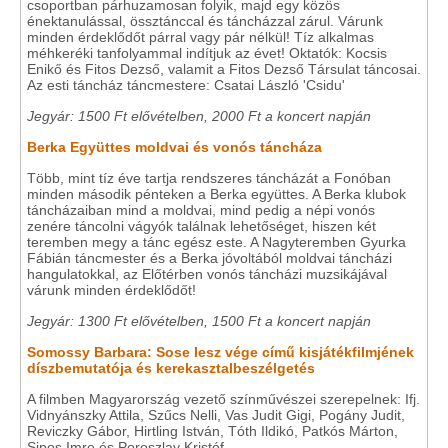
csoportban párhuzamosan folyik, majd egy közös
énektanulással, össztánccal és táncházzal zárul. Várunk
minden érdeklődőt párral vagy pár nélkül! Tíz alkalmas
méhkeréki tanfolyammal indítjuk az évet! Oktatók: Kocsis
Enikő és Fitos Dezső, valamit a Fitos Dezső Társulat táncosai.
Az esti táncház táncmestere: Csatai László 'Csidu'
Jegyár: 1500 Ft elővételben, 2000 Ft a koncert napján
Berka Együttes moldvai és vonós táncháza
Több, mint tíz éve tartja rendszeres táncházát a Fonóban
minden második pénteken a Berka együttes. A Berka klubok
táncházaiban mind a moldvai, mind pedig a népi vonós
zenére táncolni vágyók találnak lehetőséget, hiszen két
teremben megy a tánc egész este. A Nagyteremben Gyurka
Fábián táncmester és a Berka jóvoltából moldvai táncházi
hangulatokkal, az Előtérben vonós táncházi muzsikájával
várunk minden érdeklődőt!
Jegyár: 1300 Ft elővételben, 1500 Ft a koncert napján
Somossy Barbara: Sose lesz vége című kisjátékfilmjének
díszbemutatója és kerekasztalbeszélgetés
A filmben Magyarország vezető színművészei szerepelnek: Ifj.
Vidnyánszky Attila, Szűcs Nelli, Vas Judit Gigi, Pogány Judit,
Reviczky Gábor, Hirtling István, Tóth Ildikó, Patkós Márton,
Sipos Imre és Poroszlay Kristóf .