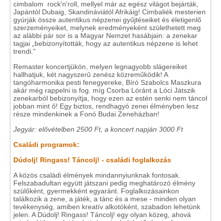
cimbalom rock'n'roll, mellyel már az egész világot bejárták,
Japántól Dubaig, Skandináviától Afrikáig! Cimbaliék mesterien
gyúrják össze autentikus népzenei gyűjtéseiket és életigenlő
szerzeményeiket, melynek eredményeként születhetett meg
az alábbi pár sor is a Magyar Nemzet hasábjain: a zenekar
tagjai „bebizonyították, hogy az autentikus népzene is lehet
trendi."
Remaster koncertjükön, melyen legnagyobb slágereiket
hallhatjuk, két nagyszerű zenész közreműködik! A
tangóharmonika pesti fenegyereke, Bíró Szabolcs Maszkura
akár még rappelni is fog. míg Csorba Lóránt a Lóci Játszik
zenekarból bebizonyítja, hogy ezen az estén senki nem táncol
jobban mint ő! Egy biztos, rendhagyó zenei élményben lesz
része mindenkinek a Fonó Budai Zeneházban!
Jegyár: elővételben 2500 Ft, a koncert napján 3000 Ft
Családi programok:
Dúdolj! Ringass! Táncolj! - családi foglalkozás
A közös családi élmények mindannyiunknak fontosak.
Felszabadultan együtt játszani pedig meghatározó élmény
szülőként, gyermekként egyaránt. Foglalkozásainkon
találkozik a zene, a játék, a tánc és a mese - minden olyan
tevékenység, amiben kreatív alkotóként, szabadon lehetünk
jelen. A Dúdolj! Ringass! Táncolj! egy olyan közeg, ahová