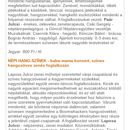
mindenki hangulatának, igényeinek, lehetőségeinek
megfelelően tud kapcsolódni. Zenével, mondókákkal, ölbéli
játékokkal a kisebbek, tánccal, mozgásos játékokkal a
nagyobbak, hangszerekkel, hangkeltő eszközökkel mindenki a
folyamat részesévé válhat. A foglalkozásokat vezeti:
Paár
Julcsi
- énekes, okleveles zeneterapeuta, Csiki Gergely -
néptáncpedagógus, a Göncöl Néptáncegyüttes vezetője.
Muzsikálnak: Csernók Klára - hegedű, Könczei Bálint - brácsa,
Bognár András - nagybőgő. Ajánlott korosztály: 0-3 éves kor,
de természetesen szívesen látunk nagyobb testvéreket is!
Jegyár: 800 Ft / fő
NÉPI HANG-SZÍNEK - baba-mama koncert, színes
hangcsöves zenés foglalkozás
Laposa Julcsi zenei műhelye szeretettel várja csapatával és
színes hangcsöveivel a kisgyermekeket szüleikkel,
nagyszüleikkel együtt zenés-táncos foglalkozására. Kicsik és
nagyok egyaránt megismerkedhetnek az évszakokhoz kötődő
népdalokkal, aktuális népszokásokkal, és ez idő alatt
megélhetik, hogy milyen pozitív érzelmeket hoz felszínre a
zene szeretete gyermekükkel való kapcsolatukban. Várunk
mindenkit, aki bővítené népzenei dalkincsét, valamint
szívesen megismerkedne a Boomwhackers hangcsövekkel,
amikkel együtt zenélve egy különleges élményben lesz része
a jelenlévő csipet-csapatnak. A foglalkozást vezeti:
Laposa
Julcsi
- népzenész, zenei mediátor. Közreműködnek: