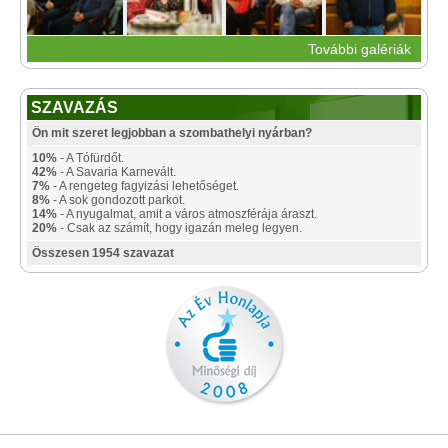
További galériák
SZAVAZÁS
Ön mit szeret legjobban a szombathelyi nyárban?
10%
- A Tófürdőt.
42%
- A Savaria Karnevált.
7%
- A rengeteg fagyizási lehetőséget.
8%
- A sok gondozott parkot.
14%
- A nyugalmat, amit a város atmoszférája áraszt.
20%
- Csak az számít, hogy igazán meleg legyen.
Összesen 1954 szavazat