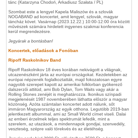
tánc (Katarzyna Chodoń, Arkadiusz Szałata / PL)
Szombat este a lengyel Kapela Maliszów és a szlovák
NOGABAND ad koncertet, amit lengyel, szlovák, magyar
táncház követ. Vasárnap (2023.12.22.) 10:00-12:00 óra között
művészek számára hirdetett ingyenes szakmai konferencia
kerül megrendezésre.
Jegyárak a bontásban!
Koncertek, előadások a Fonóban
Ripoff Raskolnikov Band
Ripoff Raskolnikov 18 éves korában nekivágott a világnak,
utcazenészként járta az európai országokat. Kezdetekben az
európai népzenék foglalkoztatták, majd fokozatosan egyre
nagyobb szerepet kapott az amerikai folklorban gyökerező
dalszerzői attitüd, ami Bob Dylan, Tom Waits vagy akár a
Rolling Stones zenéjét is meghatározza. Ikonikus színpadi
megjelenését 1987 novemberében láthatta először a magyar
közönség. Azóta számtalan koncertet adott nálunk, sőt
immáron Magyarország az egyik otthona. Legutóbb 2019-ban
jelentkezett albummal, ami az Small World címet viseli. Dalai
az emberi érzelmek teljes spektrumát lefedik, mint a
szerelem, az utazások, a mindennapok gondjai, szenvedély,
veszteség, szépre való törekvés és az életéhség.