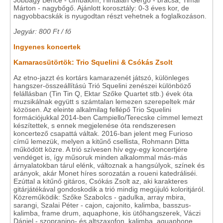
Jobbágy Bence - cimbalom, Hintalan Gergő - brácsa, Timár
Márton - nagybőgő. Ajánlott korosztály: 0-3 éves kor, de
nagyobbacskák is nyugodtan részt vehetnek a foglalkozáson.
Jegyár: 800 Ft / fő
Ingyenes koncertek
Kamaracsütörtök: Trio Squelini & Csókás Zsolt
Az etno-jazzt és kortárs kamarazenét játszó, különleges
hangszer-összeállítású Trió Squelini zenészei különböző
felállásban (Tin Tin Q, Ektar Szőke Quartet stb.) évek óta
muzsikálnak együtt s számtalan lemezen szerepeltek már
közösen. Az eleinte alkalmilag fellépő Trio Squelini
formációjukkal 2014-ben Campiello/Terecske címmel lemezt
készítettek, s ennek megjelenése óta rendszeresen
koncertező csapattá váltak. 2016-ban jelent meg Furioso
című lemezük, melyen a kitűnő csellista, Rohmann Ditta
működött közre. A trió szívesen hív egy-egy koncertjére
vendéget is, így műsoruk minden alkalommal más-más
árnyalatokban tárul elénk, változnak a hangsúlyok, színek és
arányok, akár Monet híres sorozatán a roueni katedráliséi.
Ezúttal a kitűnő gitáros, Csókás Zsolt az, aki karakteres
gitárjátékával gondoskodik a trió mindig megújuló koloritjáról.
Közreműködik: Szőke Szabolcs - gadulka, array mbira,
sarangi, Szalai Péter - cajon, cajonito, kalimba, basszus-
kalimba, frame drum, aquaphone, kis ütőhangszerek, Váczi
Dániel - szopranino- és altszaxofon, kalimba, aquaphone,