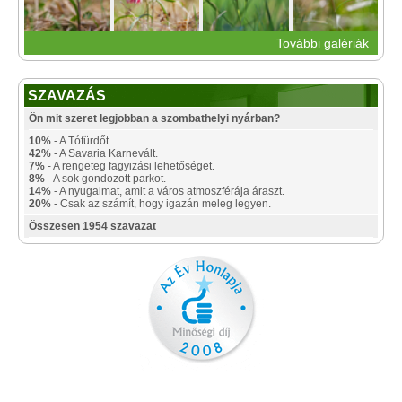
További galériák
SZAVAZÁS
Ön mit szeret legjobban a szombathelyi nyárban?
10%
- A Tófürdőt.
42%
- A Savaria Karnevált.
7%
- A rengeteg fagyizási lehetőséget.
8%
- A sok gondozott parkot.
14%
- A nyugalmat, amit a város atmoszférája áraszt.
20%
- Csak az számít, hogy igazán meleg legyen.
Összesen 1954 szavazat