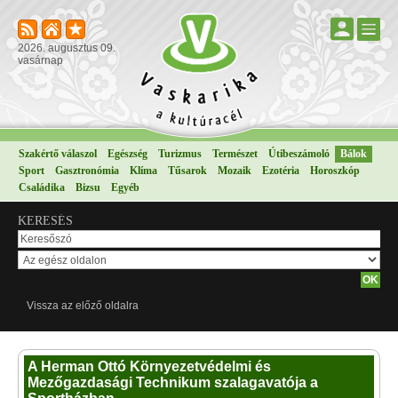
2026. augusztus 09.
vasárnap
Szakértő válaszol
Egészség
Turizmus
Természet
Útibeszámoló
Bálok
Sport
Gasztronómia
Klíma
Tűsarok
Mozaik
Ezotéria
Horoszkóp
Családika
Bizsu
Egyéb
KERESÉS
Vissza az előző oldalra
A Herman Ottó Környezetvédelmi és
Mezőgazdasági Technikum szalagavatója a