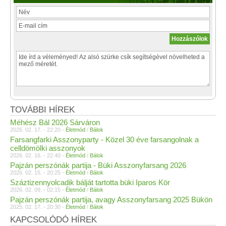
TOVÁBBI HÍREK
Méhész Bál 2026 Sárváron
2026. 02. 17. - 22:20 -
Életmód
/
Bálok
Farsangfarki Asszonyparty - Közel 30 éve farsangolnak a
celldömölki asszonyok
2026. 02. 16. - 22:40 -
Életmód
/
Bálok
Pajzán perszónák partija - Büki Asszonyfarsang 2026
2026. 02. 15. - 20:25 -
Életmód
/
Bálok
Száztizennyolcadik bálját tartotta büki Iparos Kör
2026. 02. 09. - 02:15 -
Életmód
/
Bálok
Pajzán perszónák partija, avagy Asszonyfarsang 2025 Bükön
2025. 02. 17. - 20:30 -
Életmód
/
Bálok
KAPCSOLÓDÓ HÍREK