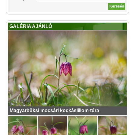
GALÉRIA AJÁNLÓ
Magyarbüksi mocsári kockásliliom-túra