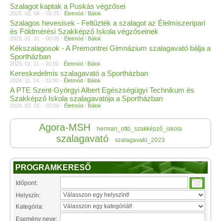
Szalagot kaptak a Puskás végzősei
2025. 02. 08. - 02:25 -
Életmód
/
Bálok
Szalagos hevesisek - Feltűzték a szalagot az Élelmiszeripari
és Földmérési Szakképző Iskola végzőseinek
2025. 01. 31. - 00:05 -
Életmód
/
Bálok
Kékszalagosok - A Premontrei Gimnázium szalagavató bálja a
Sportházban
2025. 01. 11. - 01:00 -
Életmód
/
Bálok
Kereskedelmis szalagavató a Sportházban
2024. 11. 14. - 22:00 -
Életmód
/
Bálok
A PTE Szent-Györgyi Albert Egészségügyi Technikum és
Szakképző Iskola szalagavatója a Sportházban
2024. 03. 02. - 02:00 -
Életmód
/
Bálok
Agora-MSH
herman_ottó_szakképző_iskola
szalagavató
szalagavató_2023
PROGRAMKERESŐ
Időpont:
Helyszín:
Kategória:
Esemény neve: