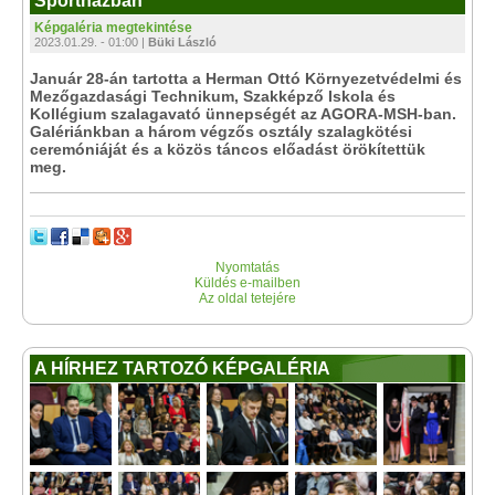
Sportházban
Képgaléria megtekintése
2023.01.29. - 01:00 |
Büki László
Január 28-án tartotta a Herman Ottó Környezetvédelmi és
Mezőgazdasági Technikum, Szakképző Iskola és
Kollégium szalagavató ünnepségét az AGORA-MSH-ban.
Galériánkban a három végzős osztály szalagkötési
ceremóniáját és a közös táncos előadást örökítettük
meg.
Nyomtatás
Küldés e-mailben
Az oldal tetejére
A HÍRHEZ TARTOZÓ KÉPGALÉRIA