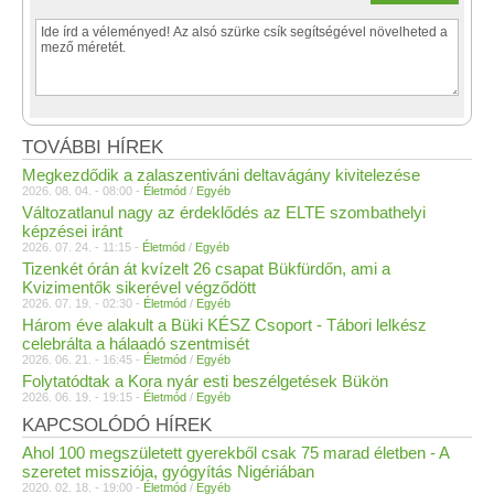
TOVÁBBI HÍREK
Megkezdődik a zalaszentiváni deltavágány kivitelezése
2026. 08. 04. - 08:00 -
Életmód
/
Egyéb
Változatlanul nagy az érdeklődés az ELTE szombathelyi
képzései iránt
2026. 07. 24. - 11:15 -
Életmód
/
Egyéb
Tizenkét órán át kvízelt 26 csapat Bükfürdőn, ami a
Kvizimentők sikerével végződött
2026. 07. 19. - 02:30 -
Életmód
/
Egyéb
Három éve alakult a Büki KÉSZ Csoport - Tábori lelkész
celebrálta a hálaadó szentmisét
2026. 06. 21. - 16:45 -
Életmód
/
Egyéb
Folytatódtak a Kora nyár esti beszélgetések Bükön
2026. 06. 19. - 19:15 -
Életmód
/
Egyéb
KAPCSOLÓDÓ HÍREK
Ahol 100 megszületett gyerekből csak 75 marad életben - A
szeretet missziója, gyógyítás Nigériában
2020. 02. 18. - 19:00 -
Életmód
/
Egyéb