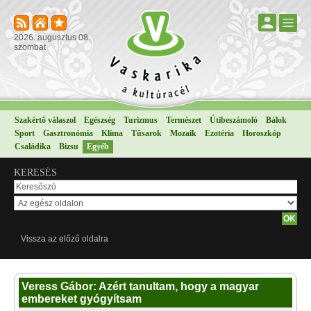
2026. augusztus 08.
szombat
Szakértő válaszol
Egészség
Turizmus
Természet
Útibeszámoló
Bálok
Sport
Gasztronómia
Klíma
Tűsarok
Mozaik
Ezotéria
Horoszkóp
Családika
Bizsu
Egyéb
KERESÉS
Vissza az előző oldalra
Veress Gábor: Azért tanultam, hogy a magyar
embereket gyógyítsam