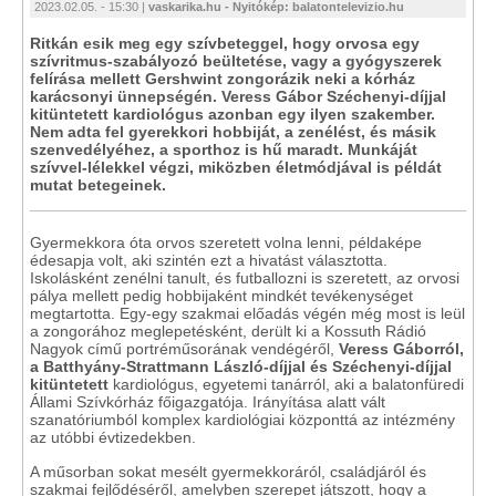
2023.02.05. - 15:30 |
vaskarika.hu - Nyitókép: balatontelevizio.hu
Ritkán esik meg egy szívbeteggel, hogy orvosa egy
szívritmus-szabályozó beültetése, vagy a gyógyszerek
felírása mellett Gershwint zongorázik neki a kórház
karácsonyi ünnepségén. Veress Gábor Széchenyi-díjjal
kitüntetett kardiológus azonban egy ilyen szakember.
Nem adta fel gyerekkori hobbiját, a zenélést, és másik
szenvedélyéhez, a sporthoz is hű maradt. Munkáját
szívvel-lélekkel végzi, miközben életmódjával is példát
mutat betegeinek.
Gyermekkora óta orvos szeretett volna lenni, példaképe
édesapja volt, aki szintén ezt a hivatást választotta.
Iskolásként zenélni tanult, és futballozni is szeretett, az orvosi
pálya mellett pedig hobbijaként mindkét tevékenységet
megtartotta. Egy-egy szakmai előadás végén még most is leül
a zongorához meglepetésként, derült ki a Kossuth Rádió
Nagyok című portréműsorának vendégéről,
Veress Gáborról,
a Batthyány-Strattmann László-díjjal és Széchenyi-díjjal
kitüntetett
kardiológus, egyetemi tanárról, aki a balatonfüredi
Állami Szívkórház főigazgatója. Irányítása alatt vált
szanatóriumból komplex kardiológiai központtá az intézmény
az utóbbi évtizedekben.
A műsorban sokat mesélt gyermekkoráról, családjáról és
szakmai fejlődéséről, amelyben szerepet játszott, hogy a