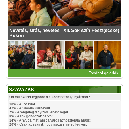
Nevetés, sírás, nevetés - XII. Sok-szín-Feszt(ecske)
Bükön
További galériák
SZAVAZÁS
Ön mit szeret legjobban a szombathelyi nyárban?
10%
- A Tófürdőt.
42%
- A Savaria Karnevált.
7%
- A rengeteg fagyizási lehetőséget.
8%
- A sok gondozott parkot.
14%
- A nyugalmat, amit a város atmoszférája áraszt.
20%
- Csak az számít, hogy igazán meleg legyen.