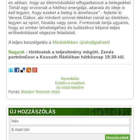
és abban, hogy az életmódváltást elfogadtassuk a betegekkel.
Tehát egy orvosnak a hitéhez energiája, akarata és ideje is
kell legyen, hogy ezeket a beteg is átvehesse"
- fejtette ki
Veress Gábor, aki mindent szívvel-lélekkel csinál az életében,
legyen az sport, hivatás vagy zene. Fontosnak tartja ugyanis,
hogy az ember tehetségéhez és tudásához képest teljes
erőbedobással végezze feladatait.
A teljes beszélgetés a
Médiaklikken újrahallgatható
!
Nagyok
- történetek a teljesítmény mögött. Zenés
portréműsor a Kossuth Rádióban hétköznap 19:30-tól.
Nyomtatás
Küldés e-mailben
Az oldal tetejére
Forrás:
Balaton Televizió (fotó)
ÚJ HOZZÁSZÓLÁS