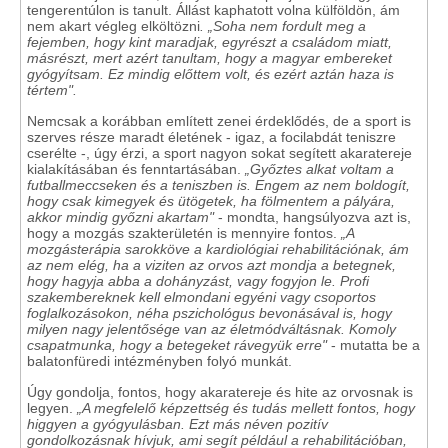
tengerentúlon is tanult. Állást kaphatott volna külföldön, ám
nem akart végleg elköltözni
. „Soha nem fordult meg a
fejemben, hogy kint maradjak, egyrészt a családom miatt,
másrészt, mert azért tanultam, hogy a magyar embereket
gyógyítsam. Ez mindig előttem volt, és ezért aztán haza is
tértem".
Nemcsak a korábban említett zenei érdeklődés, de a sport is
szerves része maradt életének - igaz, a focilabdát teniszre
cserélte -, úgy érzi, a sport nagyon sokat segített akaratereje
kialakításában és fenntartásában.
„Győztes alkat voltam a
futballmeccseken és a teniszben is. Engem az nem boldogít,
hogy csak kimegyek és ütögetek, ha fölmentem a pályára,
akkor mindig győzni akartam"
- mondta, hangsúlyozva azt is,
hogy a mozgás szakterületén is mennyire fontos.
„A
mozgásterápia sarokköve a kardiológiai rehabilitációnak, ám
az nem elég, ha a viziten az orvos azt mondja a betegnek,
hogy hagyja abba a dohányzást, vagy fogyjon le. Profi
szakembereknek kell elmondani egyéni vagy csoportos
foglalkozásokon, néha pszichológus bevonásával is, hogy
milyen nagy jelentősége van az életmódváltásnak. Komoly
csapatmunka, hogy a betegeket rávegyük erre"
- mutatta be a
balatonfüredi intézményben folyó munkát.
Úgy gondolja, fontos, hogy akaratereje és hite az orvosnak is
legyen.
„A megfelelő képzettség és tudás mellett fontos, hogy
higgyen a gyógyulásban. Ezt más néven pozitív
gondolkozásnak hívjuk, ami segít például a rehabilitációban,