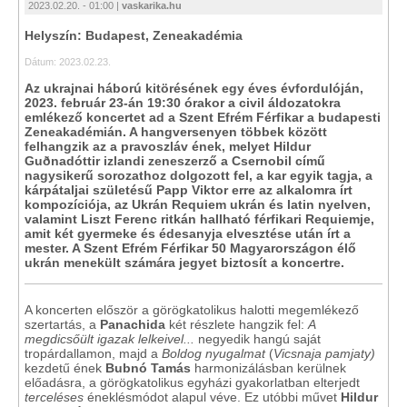
2023.02.20. - 01:00 |
vaskarika.hu
Helyszín: Budapest, Zeneakadémia
Dátum: 2023.02.23.
Az ukrajnai háború kitörésének egy éves évfordulóján,
2023. február 23-án 19:30 órakor a civil áldozatokra
emlékező koncertet ad a Szent Efrém Férfikar a budapesti
Zeneakadémián. A hangversenyen többek között
felhangzik az a pravoszláv ének, melyet Hildur
Guðnadóttir izlandi zeneszerző a Csernobil című
nagysikerű sorozathoz dolgozott fel, a kar egyik tagja, a
kárpátaljai születésű Papp Viktor erre az alkalomra írt
kompozíciója, az Ukrán Requiem ukrán és latin nyelven,
valamint Liszt Ferenc ritkán hallható férfikari Requiemje,
amit két gyermeke és édesanyja elvesztése után írt a
mester. A Szent Efrém Férfikar 50 Magyarországon élő
ukrán menekült számára jegyet biztosít a koncertre.
A koncerten először a görögkatolikus halotti megemlékező
szertartás, a
Panachida
két részlete hangzik fel:
A
megdicsőült igazak lelkeivel...
negyedik hangú saját
tropárdallamon, majd a
Boldog nyugalmat
(
Vicsnaja pamjaty)
kezdetű ének
Bubnó Tamás
harmonizálásban kerülnek
előadásra, a görögkatolikus egyházi gyakorlatban elterjedt
terceléses
éneklésmódot alapul véve. Ez utóbbi művet
Hildur