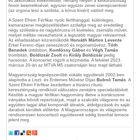
és akkordikus kitekintéssel, néhány helyen a kétkórusosság
finom beemelésével, egyszer-egyszer zenei szerepcserével
(az orgona lesz a szólista, a kórus kíséri) valósít meg.
A Szent Efrém Férfikar nyolc férfihanggal, különleges,
kamarazenei megközelítésben szólaltja meg az eredetileg
négy szólistára és nagykórusra írt kivételes, zseniális művet,
melyet méltán nevezhetünk a legszebb magyar rekviemnek.
Az előadásában közreműködik
Horváth Márton Levente
Erkel Ferenc-díjas zeneszerző és orgonaművész,
Tóth
Benedek
üstdobon,
Komlóssy Gábor
és
Végh Tamás
trombitán,
Boldizsár Zsolt
és
Király Boldizsár
pedig
harsonán. A koncertet rögzíti a közmédia. A felvétel 2023.
március 20-án az MTVA M5 csatornáján lesz majd látható.
Magyarország legnépszerűbb vokális együttesét 2002-ben
alapította a Liszt- és Érdemes Művész Díjas
Bubnó Tamás
. A
Szent Efrém Férfikar kezdetben a bizánci rítusú
kereszténység rendkívül változatos zenéjére specializálódott.
Később a magyar férfikari hagyomány illetve a kortárszene
irányába bővült repertoárjuk, majd a szakrális világzene és az
együttes tagjai által komponált átiratok, átdolgozások és saját
darabok kerültek előtérbe. A Magyarországon és világszerte
rendszeresen koncertező együttesnek eddig tizenhat lemeze
jelent meg.