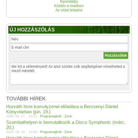
Nyomtatás
Küldés e-mailben
Az oldal tetejére
ÚJ HOZZÁSZÓLÁS
TOVÁBBI HÍREK
Horváth Imre komolyzenei előadása a Berzsenyi Dániel
Könyvtárban (jún. 19.)
2025. 06. 17. - 10:15 -
Programajánló
/
Zene
Szombathelyen is bemutatkozik a Disco Symphonic (márc.
20.)
2025. 03. 19. - 14:00 -
Programajánló
/
Zene
Horváth Imre komolyzenei előadása a Berzsenyi Dániel