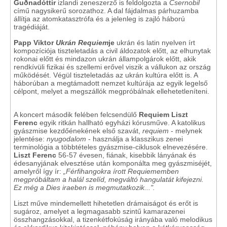
Guðnadóttir
izlandi zeneszerző is feldolgozta a
Csernobil
című nagysikerű sorozathoz. A dal fájdalmas párhuzamba
állítja az atomkatasztrófa és a jelenleg is zajló háború
tragédiáját.
Papp Viktor
Ukrán Requiem
je
ukrán és latin nyelven írt
kompozíciója tiszteletadás a civil áldozatok előtt, az elhunytak
rokonai előtt és mindazon ukrán állampolgárok előtt, akik
rendkívüli fizikai és szellemi erővel viszik a vállukon az ország
működését. Végül tiszteletadás az ukrán kultúra előtt is. A
háborúban a megtámadott nemzet kultúrája az egyik legelső
célpont, melyet a megszállók megpróbálnak ellehetetleníteni.
A koncert második felében felcsendülő
Requiem
Liszt
Ferenc
egyik ritkán hallható egyházi kórusműve. A katolikus
gyászmise kezdőénekének első szavát,
requiem
- melynek
jelentése:
nyugodalom
- használja a klasszikus zenei
terminológia a többtételes gyászmise-ciklusok elnevezésére.
Liszt Ferenc
56-57 évesen, fiának, kisebbik lányának és
édesanyjának elvesztése után komponálta meg gyászmiséjét,
amelyről így ír:
„Férfihangokra írott Requiememben
megpróbáltam a halál szelíd, megváltó hangulatát kifejezni.
Ez még a Dies iraeben is megmutatkozik...".
Liszt műve mindemellett hihetetlen drámaiságot és erőt is
sugároz, amelyet a legmagasabb szintű kamarazenei
összhangzásokkal, a tizenkétfokúság irányába való melodikus