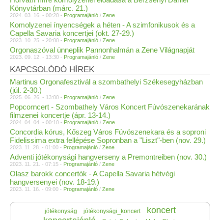
Könyvtárban (márc. 21.)
2024. 03. 16. - 00:20 -
Programajánló
/
Zene
Komolyzenei ínyencségek a héten - A szimfonikusok és a
Capella Savaria koncertjei (okt. 27-29.)
2023. 10. 25. - 20:00 -
Programajánló
/
Zene
Orgonaszóval ünneplik Pannonhalmán a Zene Világnapját
2023. 09. 12. - 13:30 -
Programajánló
/
Zene
KAPCSOLÓDÓ HÍREK
Martinus Orgonafesztivál a szombathelyi Székesegyházban
(júl. 2-30.)
2025. 06. 26. - 13:00 -
Programajánló
/
Zene
Popcorncert - Szombathely Város Koncert Fúvószenekarának
filmzenei koncertje (ápr. 13-14.)
2024. 04. 04. - 00:10 -
Programajánló
/
Zene
Concordia kórus, Kőszeg Város Fúvószenekara és a soproni
Fidelissima extra fellépése Sopronban a "Liszt"-ben (nov. 29.)
2023. 11. 28. - 01:00 -
Programajánló
/
Zene
Adventi jótékonysági hangverseny a Premontreiben (nov. 30.)
2023. 11. 21. - 07:15 -
Programajánló
/
Zene
Olasz barokk concertók - A Capella Savaria hétvégi
hangversenyei (nov. 18-19.)
2023. 11. 16. - 09:00 -
Programajánló
/
Zene
koncert
jótékonyság
jótékonysági_koncert