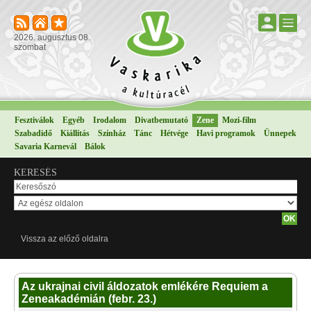
2026. augusztus 08.
szombat
Fesztiválok
Egyéb
Irodalom
Divatbemutató
Zene
Mozi-film
Szabadidő
Kiállítás
Színház
Tánc
Hétvége
Havi programok
Ünnepek
Savaria Karnevál
Bálok
KERESÉS
Vissza az előző oldalra
Az ukrajnai civil áldozatok emlékére Requiem a
Zeneakadémián (febr. 23.)