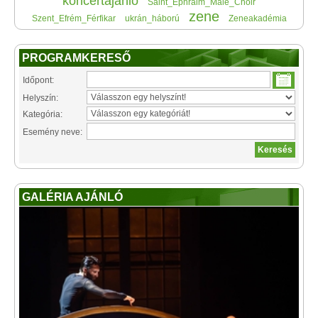
koncertajánló
Saint_Ephraim_Male_Choir
zene
Szent_Efrém_Férfikar
ukrán_háború
Zeneakadémia
PROGRAMKERESŐ
Időpont:
Helyszín:
Kategória:
Esemény neve:
GALÉRIA AJÁNLÓ