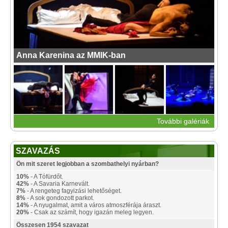
Anna Karenina az MMIK-ban
További galériák
SZAVAZÁS
Ön mit szeret legjobban a szombathelyi nyárban?
10%
- A Tófürdőt.
42%
- A Savaria Karnevált.
7%
- A rengeteg fagyizási lehetőséget.
8%
- A sok gondozott parkot.
14%
- A nyugalmat, amit a város atmoszférája áraszt.
20%
- Csak az számít, hogy igazán meleg legyen.
Összesen 1954 szavazat