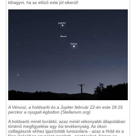
kihagyni, ha az előző este jól sikerül!
A Vénusz, a holdsarló és a Jupiter február 22-én este 18:15
perckor a nyugati égbolton (Stellarium.org)
A holdsarló minél korábbi, azaz minél vékonyabb állapotában
történő megfigyelése egy ősi tevékenység. Az ókori
csillagászok ehhez igazították luniszoláris - azaz a Hold és a
Nap járásához egyaránt igazított - naptáraikat, hiszen az