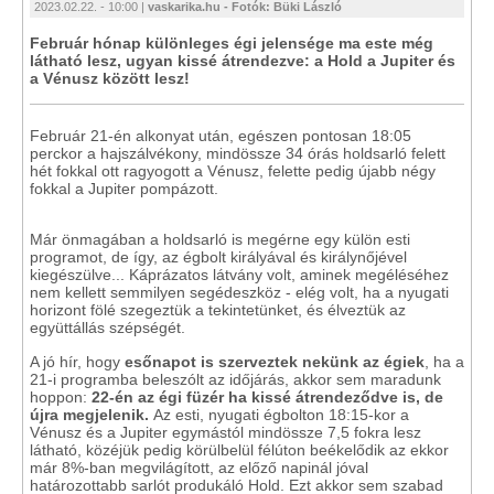
2023.02.22. - 10:00 |
vaskarika.hu - Fotók: Büki László
Február hónap különleges égi jelensége ma este még
látható lesz, ugyan kissé átrendezve: a Hold a Jupiter és
a Vénusz között lesz!
Február 21-én alkonyat után, egészen pontosan 18:05
perckor a hajszálvékony, mindössze 34 órás holdsarló felett
hét fokkal ott ragyogott a Vénusz, felette pedig újabb négy
fokkal a Jupiter pompázott.
Már önmagában a holdsarló is megérne egy külön esti
programot, de így, az égbolt királyával és királynőjével
kiegészülve... Káprázatos látvány volt, aminek megéléséhez
nem kellett semmilyen segédeszköz - elég volt, ha a nyugati
horizont fölé szegeztük a tekintetünket, és élveztük az
együttállás szépségét.
A jó hír, hogy
esőnapot is szerveztek nekünk az égiek
, ha a
21-i programba beleszólt az időjárás, akkor sem maradunk
hoppon:
22-én az égi füzér ha kissé átrendeződve is, de
újra megjelenik.
Az esti, nyugati égbolton 18:15-kor a
Vénusz és a Jupiter egymástól mindössze 7,5 fokra lesz
látható, közéjük pedig körülbelül félúton beékelődik az ekkor
már 8%-ban megvilágított, az előző napinál jóval
határozottabb sarlót produkáló Hold. Ezt akkor sem szabad