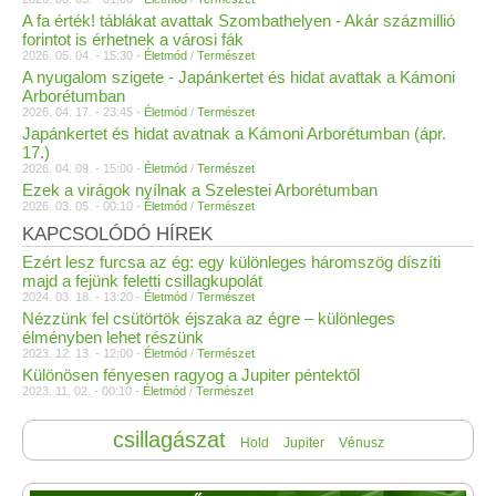
A fa érték! táblákat avattak Szombathelyen - Akár százmillió
forintot is érhetnek a városi fák
2026. 05. 04. - 15:30 -
Életmód
/
Természet
A nyugalom szigete - Japánkertet és hidat avattak a Kámoni
Arborétumban
2026. 04. 17. - 23:45 -
Életmód
/
Természet
Japánkertet és hidat avatnak a Kámoni Arborétumban (ápr.
17.)
2026. 04. 09. - 15:00 -
Életmód
/
Természet
Ezek a virágok nyílnak a Szelestei Arborétumban
2026. 03. 05. - 00:10 -
Életmód
/
Természet
KAPCSOLÓDÓ HÍREK
Ezért lesz furcsa az ég: egy különleges háromszög díszíti
majd a fejünk feletti csillagkupolát
2024. 03. 18. - 13:20 -
Életmód
/
Természet
Nézzünk fel csütörtök éjszaka az égre – különleges
élményben lehet részünk
2023. 12. 13. - 12:00 -
Életmód
/
Természet
Különösen fényesen ragyog a Jupiter péntektől
2023. 11. 02. - 00:10 -
Életmód
/
Természet
csillagászat
Hold
Jupiter
Vénusz