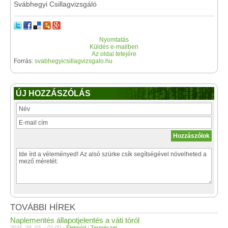
Svábhegyi Csillagvizsgáló
Nyomtatás
Küldés e-mailben
Az oldal tetejére
Forrás:
svabhegyicsillagvizsgalo.hu
ÚJ HOZZÁSZÓLÁS
TOVÁBBI HÍREK
Naplementés állapotjelentés a váti tóról
2026. 08. 03. - 01:00 -
Életmód
/
Természet