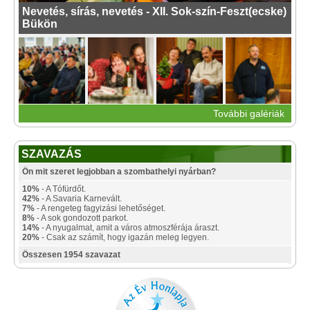
Nevetés, sírás, nevetés - XII. Sok-szín-Feszt(ecske)
Bükön
További galériák
SZAVAZÁS
Ön mit szeret legjobban a szombathelyi nyárban?
10%
- A Tófürdőt.
42%
- A Savaria Karnevált.
7%
- A rengeteg fagyizási lehetőséget.
8%
- A sok gondozott parkot.
14%
- A nyugalmat, amit a város atmoszférája áraszt.
20%
- Csak az számít, hogy igazán meleg legyen.
Összesen 1954 szavazat