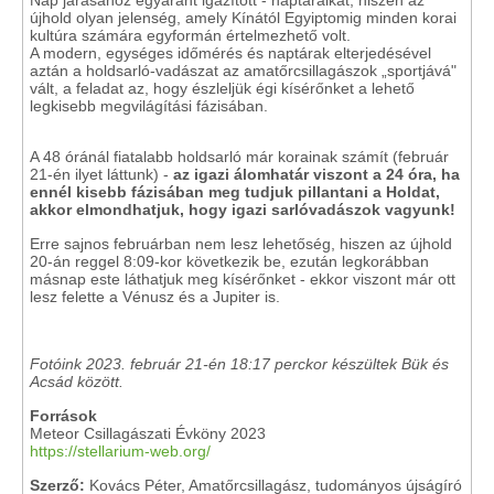
újhold olyan jelenség, amely Kínától Egyiptomig minden korai
kultúra számára egyformán értelmezhető volt.
A modern, egységes időmérés és naptárak elterjedésével
aztán a holdsarló-vadászat az amatőrcsillagászok „sportjává"
vált, a feladat az, hogy észleljük égi kísérőnket a lehető
legkisebb megvilágítási fázisában.
A 48 óránál fiatalabb holdsarló már korainak számít (február
21-én ilyet láttunk) -
az igazi álomhatár viszont a 24 óra, ha
ennél kisebb fázisában meg tudjuk pillantani a Holdat,
akkor elmondhatjuk, hogy igazi sarlóvadászok vagyunk!
Erre sajnos februárban nem lesz lehetőség, hiszen az újhold
20-án reggel 8:09-kor következik be, ezután legkorábban
másnap este láthatjuk meg kísérőnket - ekkor viszont már ott
lesz felette a Vénusz és a Jupiter is.
Fotóink 2023. február 21-én 18:17 perckor készültek Bük és
Acsád között.
Források
Meteor Csillagászati Évköny 2023
https://stellarium-web.org/
Szerző:
Kovács Péter, Amatőrcsillagász, tudományos újságíró