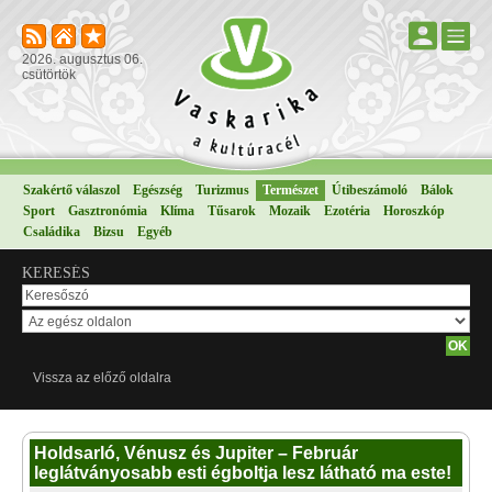
2026. augusztus 06.
csütörtök
Szakértő válaszol
Egészség
Turizmus
Természet
Útibeszámoló
Bálok
Sport
Gasztronómia
Klíma
Tűsarok
Mozaik
Ezotéria
Horoszkóp
Családika
Bizsu
Egyéb
KERESÉS
Vissza az előző oldalra
Holdsarló, Vénusz és Jupiter – Február
leglátványosabb esti égboltja lesz látható ma este!