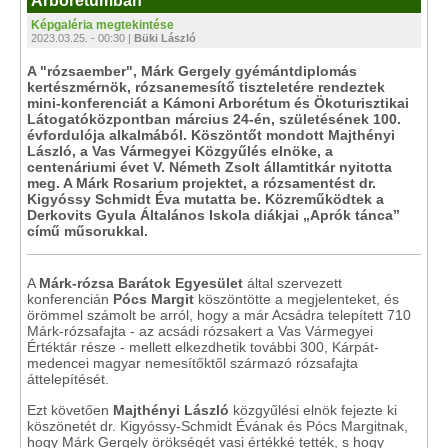
Arborétumban
Képgaléria megtekintése
2023.03.25. - 00:30 |
Büki László
A "rózsaember", Márk Gergely gyémántdiplomás
kertészmérnök, rózsanemesítő tiszteletére rendeztek
mini-konferenciát a Kámoni Arborétum és Ökoturisztikai
Látogatóközpontban március 24-én, születésének 100.
évfordulója alkalmából. Köszöntőt mondott Majthényi
László, a Vas Vármegyei Közgyűlés elnöke, a
centenáriumi évet V. Németh Zsolt államtitkár nyitotta
meg. A Márk Rosarium projektet, a rózsamentést dr.
Kigyóssy Schmidt Éva mutatta be. Közreműködtek a
Derkovits Gyula Általános Iskola diákjai „Aprók tánca”
című műsorukkal.
A
Márk-rózsa Barátok Egyesület
által szervezett
konferencián
Pócs Margit
köszöntötte a megjelenteket, és
örömmel számolt be arról, hogy a már Acsádra telepített 710
Márk-rózsafajta - az acsádi rózsakert a Vas Vármegyei
Értéktár része - mellett elkezdhetik további 300, Kárpát-
medencei magyar nemesítőktől származó rózsafajta
áttelepítését.
Ezt követően
Majthényi László
közgyűlési elnök fejezte ki
köszönetét dr. Kigyóssy-Schmidt Évának és Pócs Margitnak,
hogy Márk Gergely örökségét vasi értékké tették, s hogy