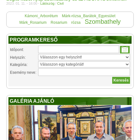
2023. 01. 11. - 16:00 -
Látószög
/
Civil
Kámoni_Arborétum
Márk-rózsa_Barátok_Egyesület
Szombathely
Márk_Rosarium
Rosarium
rózsa
PROGRAMKERESŐ
Időpont:
Helyszín:
Kategória:
Esemény neve:
GALÉRIA AJÁNLÓ