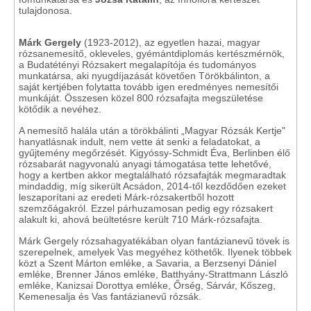
tulajdonosa.
Márk Gergely
(1923-2012), az egyetlen hazai, magyar
rózsanemesítő, okleveles, gyémántdiplomás kertészmérnök,
a Budatétényi Rózsakert megalapítója és tudományos
munkatársa, aki nyugdíjazását követően Törökbálinton, a
saját kertjében folytatta tovább igen eredményes nemesítői
munkáját. Összesen közel 800 rózsafajta megszületése
kötődik a nevéhez.
A nemesítő halála után a törökbálinti „Magyar Rózsák Kertje"
hanyatlásnak indult, nem vette át senki a feladatokat, a
gyűjtemény megőrzését. Kigyóssy-Schmidt Éva, Berlinben élő
rózsabarát nagyvonalú anyagi támogatása tette lehetővé,
hogy a kertben akkor megtalálható rózsafajták megmaradtak
mindaddig, míg sikerült Acsádon, 2014-től kezdődően ezeket
leszaporítani az eredeti Márk-rózsakertből hozott
szemzőágakról. Ezzel párhuzamosan pedig egy rózsakert
alakult ki, ahová beültetésre került 710 Márk-rózsafajta.
Márk Gergely rózsahagyatékában olyan fantázianevű tövek is
szerepelnek, amelyek Vas megyéhez köthetők. Ilyenek többek
közt a Szent Márton emléke, a Savaria, a Berzsenyi Dániel
emléke, Brenner János emléke, Batthyány-Strattmann László
emléke, Kanizsai Dorottya emléke, Őrség, Sárvár, Kőszeg,
Kemenesalja és Vas fantázianevű rózsák.