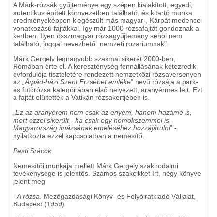
A Márk-rózsák gyűjteménye egy szépen kialakított, egyedi,
autentikus épített környezetben található, és kitartó munka
eredményeképpen kiegészült más magyar-, Kárpát medencei
vonatkozású fajtákkal, így már 1000 rózsafajtát gondoznak a
kertben. Ilyen összmagyar rózsagyűjtemény sehol nem
található, joggal nevezhető „nemzeti rozariumnak".
Márk Gergely legnagyobb szakmai sikerét 2000-ben,
Rómában érte el. A kereszténység fennállásának kétezredik
évfordulója tiszteletére rendezett nemzetközi rózsaversenyen
az
„Árpád-házi Szent Erzsébet emléke
" nevű rózsája a park-
és futórózsa kategóriában első helyezett, aranyérmes lett. Ezt
a fajtát elültették a Vatikán rózsakertjében is.
„
Ez az aranyérem nem csak az enyém, hanem hazámé is,
mert ezzel sikerült - ha csak egy homokszemmel is -
Magyarország imázsának emeléséhez hozzájárulni
" -
nyilatkozta ezzel kapcsolatban a nemesítő.
Pesti Srácok
Nemesítői munkája mellett Márk Gergely szakirodalmi
tevékenysége is jelentős. Számos szakcikket írt, négy könyve
jelent meg:
- A rózsa.
Mezőgazdasági Könyv- és Folyóiratkiadó Vállalat,
Budapest (1959)