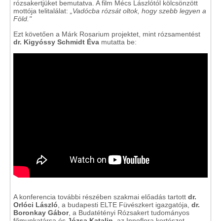
rózsakertjüket bemutatva. A film Mécs Lászlótól kölcsönzött
mottója telitalálat:
„Vadócba rózsát oltok, hogy szebb legyen a
Föld."
Ezt követően a Márk Rosarium projektet, mint rózsamentést
dr. Kigyóssy Schmidt Éva
mutatta be:
A konferencia további részében szakmai előadás tartott
dr.
Orlóci László
, a budapesti ELTE Füvészkert igazgatója,
dr.
Boronkay Gábor
, a Budatétényi Rózsakert tudományos
főmunkatársa és
Józsa Katalin
, az Innoflora kertészet