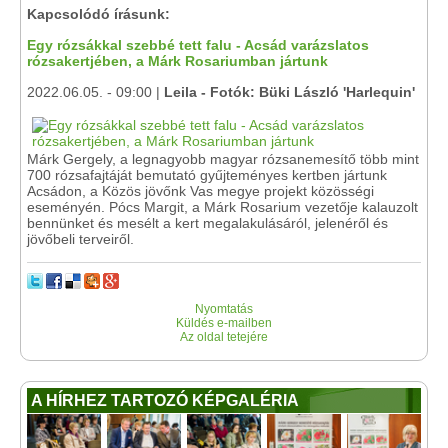
Kapcsolódó írásunk:
Egy rózsákkal szebbé tett falu - Acsád varázslatos
rózsakertjében, a Márk Rosariumban jártunk
2022.06.05. - 09:00 |
Leila - Fotók: Büki László 'Harlequin'
Márk Gergely, a legnagyobb magyar rózsanemesítő több mint
700 rózsafajtáját bemutató gyűjteményes kertben jártunk
Acsádon, a Közös jövőnk Vas megye projekt közösségi
eseményén. Pócs Margit, a Márk Rosarium vezetője kalauzolt
bennünket és mesélt a kert megalakulásáról, jelenéről és
jövőbeli terveiről.
Nyomtatás
Küldés e-mailben
Az oldal tetejére
A HÍRHEZ TARTOZÓ KÉPGALÉRIA