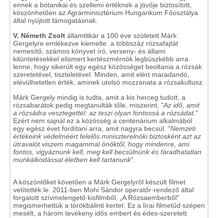
ennek a botanikai és szellemi értéknek a jövője biztosított,
köszönhetően az Agrárminisztérium Hungarikum Főosztálya
által nyújtott támogatásnak.
V. Németh Zsolt
államtitkár a 100 éve született Márk
Gergelyre emlékezve kiemelte: a többszáz rózsafajtát
nemesítő, számos könyvet író, verseny- és állami
kitüntetésekkel elismert kertészmérnök legbüszkébb arra
lenne, hogy sikerült egy egész közösséget beoltania a rózsák
szeretetével, tiszteletével. Minden, amit elért maradandó,
elévülhetetlen érték, aminek utolsó mozzanata a rózsakultusz.
Márk Gergely mindig is tudta, amit a kis herceg tudott, a
rózsabarátok pedig megtanulták tőle, miszerint, "
Az idő, amit
a rózsádra vesztegettél: az teszi olyan fontossá a rózsádat.
"
Ezért nem sajnál ez a közösség a centenárium alkalmából
egy egész évet fordítani arra, amit nagyra becsül. "
Nemzeti
értékeink védelméért felelős miniszterelnöki biztosként azt az
útravalót viszem magammal önöktől, hogy mindenre, ami
fontos, vigyáznunk kell, meg kell becsülnünk és fáradhatatlan
munkálkodással életben kell tartanunk
".
A köszöntőket követően a Márk Gergelyről készült filmet
vetítették le. 2011-ben Mohi Sándor operatőr-rendező által
forgatott szívmelengető kisfilmből, „A Rózsaemberből"
megismerhettük a törökbálinti kertet. Ez a lírai filmetűd szépen
mesélt, a három tevékeny idős embert és édes-szeretett