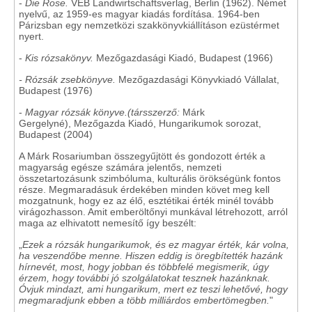
-
Die Rose.
VEB Landwirtschaftsverlag, Berlin (1962). Német
nyelvű, az 1959-es magyar kiadás fordítása. 1964-ben
Párizsban egy nemzetközi szakkönyvkiállításon ezüstérmet
nyert.
-
Kis rózsakönyv.
Mezőgazdasági Kiadó, Budapest (1966)
- Rózsák zsebkönyve.
Mezőgazdasági Könyvkiadó Vállalat,
Budapest (1976)
-
Magyar rózsák könyve.(társszerző:
Márk
Gergelyné), Mezőgazda Kiadó, Hungarikumok sorozat,
Budapest (2004)
A Márk Rosariumban összegyűjtött és gondozott érték a
magyarság egésze számára jelentős, nemzeti
összetartozásunk szimbóluma, kulturális örökségünk fontos
része. Megmaradásuk érdekében minden követ meg kell
mozgatnunk, hogy ez az élő, esztétikai érték minél tovább
virágozhasson. Amit emberöltőnyi munkával létrehozott, arról
maga az elhivatott nemesítő így beszélt:
„
Ezek a rózsák hungarikumok, és ez magyar érték, kár volna,
ha veszendőbe menne. Hiszen eddig is öregbítették hazánk
hírnevét, most, hogy jobban és többfelé megismerik, úgy
érzem, hogy további jó szolgálatokat tesznek hazánknak.
Óvjuk mindazt, ami hungarikum, mert ez teszi lehetővé, hogy
megmaradjunk ebben a több milliárdos embertömegben.
"