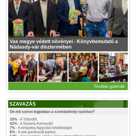
Vas megye védett növényei - Könyvbemutató a
Nádasdy-vár dísztermében
További galériák
SZAVAZÁS
Ön mit szeret legjobban a szombathelyi nyárban?
10%
- A Tófürdőt.
42%
- A Savaria Karnevált.
7%
- A rengeteg fagyizási lehetőséget.
8%
- A sok gondozott parkot.