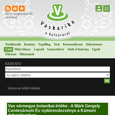
2026. augusztus 08.
szombat
Publikációk
Karitász
NapiBlog
Tech
Körmendkosár
Helytörténet
Civil
Helyi fókusz
Lapszél
Szomszédvár
Játék-Feladvány
Egyéb
Pályázat
Múzeumok
KERESÉS
Vissza az előző oldalra
Vas vármegye botanikai értéke - A Márk Gergely
Centenáriumi Év nyitórendezvénye a Kámoni