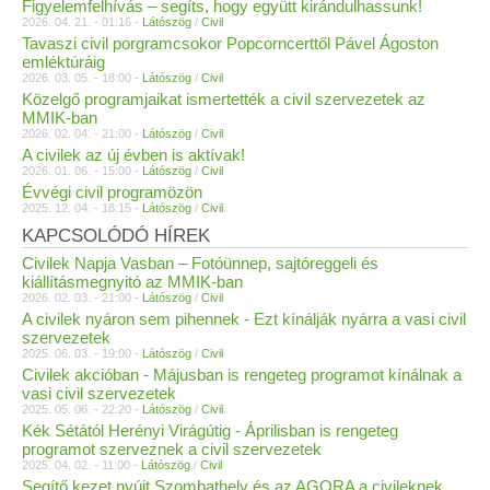
Figyelemfelhívás – segíts, hogy együtt kirándulhassunk!
2026. 04. 21. - 01:16 -
Látószög
/
Civil
Tavaszi civil porgramcsokor Popcorncerttől Pável Ágoston
emléktúráig
2026. 03. 05. - 18:00 -
Látószög
/
Civil
Közelgő programjaikat ismertették a civil szervezetek az
MMIK-ban
2026. 02. 04. - 21:00 -
Látószög
/
Civil
A civilek az új évben is aktívak!
2026. 01. 06. - 15:00 -
Látószög
/
Civil
Évvégi civil programözön
2025. 12. 04. - 18:15 -
Látószög
/
Civil
KAPCSOLÓDÓ HÍREK
Civilek Napja Vasban – Fotóünnep, sajtóreggeli és
kiállításmegnyitó az MMIK-ban
2026. 02. 03. - 21:00 -
Látószög
/
Civil
A civilek nyáron sem pihennek - Ezt kínálják nyárra a vasi civil
szervezetek
2025. 06. 03. - 19:00 -
Látószög
/
Civil
Civilek akcióban - Májusban is rengeteg programot kínálnak a
vasi civil szervezetek
2025. 05. 06. - 22:20 -
Látószög
/
Civil
Kék Sétától Herényi Virágútig - Áprilisban is rengeteg
programot szerveznek a civil szervezetek
2025. 04. 02. - 11:00 -
Látószög
/
Civil
Segítő kezet nyújt Szombathely és az AGORA a civileknek