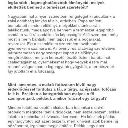
legkorábbi, legmeghatározóbb élményeid, melyek
elültették benned a természet szeretetét?
Nagyapámmal a nyári szünetben rengeteget kirándultunk a
zalai dombság lankás tájain, erdeiben. Papa tanított,
bemutatott minden élőlényt, melyekkel utunk során
találkoztunk, megalapozva bennem a természet legapróbb
csodáira való rácsodálkozás képességét. A fő szempont még
most is: nem bántjuk, nem tapossuk el a bogarakat,
rovarokat. Ezt a szemléletet szeretném továbbadni
gyermekeim számára is. A növény- és állatvilág szeretetével
párhuzamosan nagy szerepet kapott az élőlények
megörökítése, melyen keresztül ösztönöztem barátaimat,
családtagjaimat, gyermekeimet hogy vegyék észre mai
rohanó világunkban a legnagyobb gyógyítót, a természetet.
Így jutottam el a fotózásig.
Mint ismeretes, a makró fotózáson kívül nagy
érdeklődéssel fordulsz a táj, a tárgy, az éjszakai fotózás
felé is. Ezekben a kategóriákban melyek a fő
szempontjaid, például, amikor fotózol egy tárgyat?
Minden fotótéma esetén elsősorban technikai oldalról
próbálom megközelíteni a dolgokat, nem észreveszem, sokkal
inkább a technikai kihívásokat keresem. Ha készítek például
egy tárgyfotót, azt azért teszem, mert kihívást látok benne, új
nézőpontot, izgalmas megjelenítést. Például egy eper