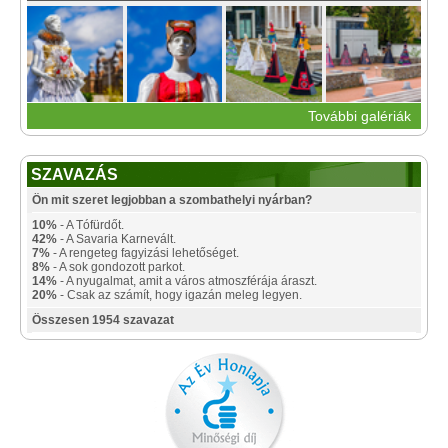
További galériák
SZAVAZÁS
Ön mit szeret legjobban a szombathelyi nyárban?
10%
- A Tófürdőt.
42%
- A Savaria Karnevált.
7%
- A rengeteg fagyizási lehetőséget.
8%
- A sok gondozott parkot.
14%
- A nyugalmat, amit a város atmoszférája áraszt.
20%
- Csak az számít, hogy igazán meleg legyen.
Összesen 1954 szavazat