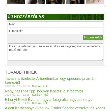
ÚJ HOZZÁSZÓLÁS
TOVÁBBI HÍREK
Tavasz a Szelestei Arborétumban egy speciális prizmán
keresztül
2026. 04. 02. - 01:00 -
Kultúra
/
Fotó
Négy hasznos tipp, hogyan lehetsz jó streetfotós
2026. 02. 11. - 12:15 -
Kultúra
/
Fotó
Elhunyt Keleti Éva, a magyar fotográfia nagyasszonya
2026. 02. 06. - 14:15 -
Kultúra
/
Fotó
Áldott Karácsonyt kívánunk Csider Sándor verseivel és ködös