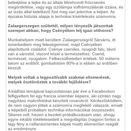
beleejtése a tejbe és az általa létrehozott fröccsenés
megörökítése, vagy egy izzólámpa volfrámszálának izzása, és
az izzás által keletkező füst meg van jelenítve a képen. Az
éjszakai fotózás alapja is technikai kísérletezés számomra.
Zalaegerszegen születtél, milyen tényezők játszottak
szerepet abban, hogy Csényében lelj igazi otthonra?
Munkahelyem miatt kerültem Zalaegerszegről Sárvárra, itt
ismerkedtem meg feleségemmel, majd Csényében
alapítottunk családot. Csénye csendes, nyugodt falu, távol
van a várostól, viszont közel a természethez. Csend,
természet, nyugalom. Felbecsülhetetlen értékek. 50 méterre
lakom az erdőtől, gombafotóim 80%-a is ebben az erdőben
készült.
Melyek voltak a legpozitívabb szakmai elismerések,
melyek ösztönöztek a további fejlődésre?
A kiállítás témájával kapcsolatosan pár éve a Facebookon
felfigyeltem fel egy francia úriember képeire, aki szintén nagy
nagyítású makrófotókat készített rovarokról. Kérdezősködtem,
de nem nagyon jöttek a számomra megfelelő válaszok, emiatt
a képeiből próbáltam technikai információkat összeszedni.
Sikeres volt, hiszen a kezdeti próbálkozásaim után, ahogy
egyre inkább tökéletesedett a megvilágítás (nagyon fontos a
lágy fény a csillanásmentes képek miatt) elismerően reagált
az eredményre.