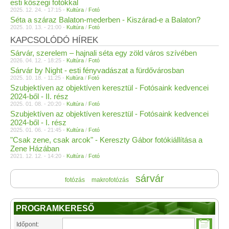
esti kőszegi fotókkal
2025. 12. 24. - 17:15 -
Kultúra
/
Fotó
Séta a száraz Balaton-mederben - Kiszárad-e a Balaton?
2025. 10. 13. - 21:00 -
Kultúra
/
Fotó
KAPCSOLÓDÓ HÍREK
Sárvár, szerelem – hajnali séta egy zöld város szívében
2026. 04. 12. - 18:25 -
Kultúra
/
Fotó
Sárvár by Night - esti fényvadászat a fürdővárosban
2025. 10. 18. - 11:25 -
Kultúra
/
Fotó
Szubjektíven az objektíven keresztül - Fotósaink kedvencei
2024-ből - II. rész
2025. 01. 08. - 20:20 -
Kultúra
/
Fotó
Szubjektíven az objektíven keresztül - Fotósaink kedvencei
2024-ből - I. rész
2025. 01. 06. - 21:45 -
Kultúra
/
Fotó
"Csak zene, csak arcok" - Kereszty Gábor fotókiállítása a
Zene Házában
2021. 12. 12. - 14:20 -
Kultúra
/
Fotó
sárvár
fotózás
makrofotózás
PROGRAMKERESŐ
Időpont: