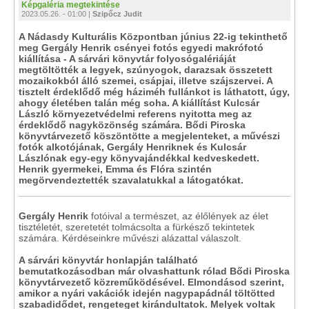
Képgaléria megtekintése
2023.05.26. - 01:00 |
Szipőcz Judit
A Nádasdy Kulturális Központban június 22-ig tekinthető
meg Gergály Henrik csényei fotós egyedi makrófotó
kiállítása - A sárvári könyvtár folyosógalériáját
megtöltötték a legyek, szúnyogok, darazsak összetett
mozaikokból álló szemei, csápjai, illetve szájszervei. A
tisztelt érdeklődő még háziméh fullánkot is láthatott, úgy,
ahogy életében talán még soha. A kiállítást Kulcsár
László környezetvédelmi referens nyitotta meg az
érdeklődő nagyközönség számára. Bődi Piroska
könyvtárvezető köszöntötte a megjelenteket, a művészi
fotók alkotójának, Gergály Henriknek és Kulcsár
Lászlónak egy-egy könyvajándékkal kedveskedett.
Henrik gyermekei, Emma és Flóra szintén
megörvendeztették szavalatukkal a látogatókat.
Gergály Henrik
fotóival a természet, az élőlények az élet
tisztéletét, szeretetét tolmácsolta a fürkésző tekintetek
számára. Kérdéseinkre művészi alázattal válaszolt.
A sárvári könyvtár honlapján található
bemutatkozásodban már olvashattunk rólad Bődi Piroska
könyvtárvezető közreműködésével. Elmondásod szerint,
amikor a nyári vakációk idején nagypapádnál töltötted
szabadidődet, rengeteget kirándultatok. Melyek voltak