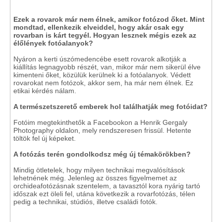
Ezek a rovarok már nem élnek, amikor fotózod őket. Mint
mondtad, ellenkezik elveiddel, hogy akár csak egy
rovarban is kárt tegyél. Hogyan lesznek mégis ezek az
élőlények fotóalanyok?
Nyáron a kerti úszómedencébe esett rovarok alkotják a
kiállítás legnagyobb részét, van, mikor már nem sikerül élve
kimenteni őket, közülük kerülnek ki a fotóalanyok. Védett
rovarokat nem fotózok, akkor sem, ha már nem élnek. Ez
etikai kérdés nálam.
A természetszerető emberek hol találhatják meg fotóidat?
Fotóim megtekinthetők a Facebookon a Henrik Gergaly
Photography oldalon, mely rendszeresen frissül. Hetente
töltök fel új képeket.
A fotózás terén gondolkodsz még új témakörökben?
Mindig ötletelek, hogy milyen technikai megvalósítások
lehetnének még. Jelenleg az összes figyelmemet az
orchideafotózásnak szentelem, a tavasztól kora nyárig tartó
időszak ezt öleli fel, utána következik a rovarfotózás, télen
pedig a technikai, stúdiós, illetve családi fotók.