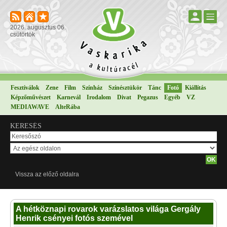
2026. augusztus 06.
csütörtök
Fesztiválok
Zene
Film
Színház
Színésztükör
Tánc
Fotó
Kiállítás
Képzőművészet
Karnevál
Irodalom
Divat
Pegazus
Egyéb
VZ
MEDIAWAVE
AlteRába
KERESÉS
Vissza az előző oldalra
A hétköznapi rovarok varázslatos világa Gergály
Henrik csényei fotós szemével