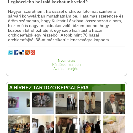
Legközelebb hol találkozhatunk veled?
Nagyon szeretném, ha ősszel orchidea fotóimat szintén a
sárvári könyvtárban mutathatnám be. Hatalmas szerencse és
öröm számomra, hogy Kulcsár Lászlóval összehozott a sors,
hiszen ő is nagy orchideakedvelő, bízom benne, hogy
közösen létrehozhatunk egy szép kiállítást a hazai
orchideafajok egy részéből. A több mint 70 hazai
orchideafajból 38-at már sikerült lencsevégre kapnom.
Nyomtatás
Küldés e-mailben
Az oldal tetejére
A HÍRHEZ TARTOZÓ KÉPGALÉRIA