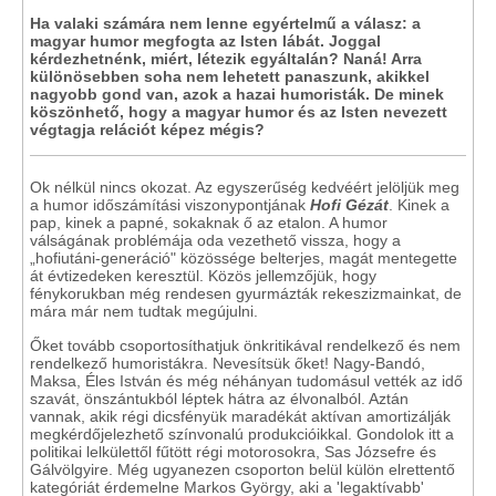
Ha valaki számára nem lenne egyértelmű a válasz: a
magyar humor megfogta az Isten lábát. Joggal
kérdezhetnénk, miért, létezik egyáltalán? Naná! Arra
különösebben soha nem lehetett panaszunk, akikkel
nagyobb gond van, azok a hazai humoristák. De minek
köszönhető, hogy a magyar humor és az Isten nevezett
végtagja relációt képez mégis?
Ok nélkül nincs okozat. Az egyszerűség kedvéért jelöljük meg
a humor időszámítási viszonypontjának
Hofi Gézát
. Kinek a
pap, kinek a papné, sokaknak ő az etalon. A humor
válságának problémája oda vezethető vissza, hogy a
„hofiutáni-generáció" közössége belterjes, magát mentegette
át évtizedeken keresztül. Közös jellemzőjük, hogy
fénykorukban még rendesen gyurmázták rekeszizmainkat, de
mára már nem tudtak megújulni.
Őket tovább csoportosíthatjuk önkritikával rendelkező és nem
rendelkező humoristákra. Nevesítsük őket! Nagy-Bandó,
Maksa, Éles István és még néhányan tudomásul vették az idő
szavát, önszántukból léptek hátra az élvonalból. Aztán
vannak, akik régi dicsfényük maradékát aktívan amortizálják
megkérdőjelezhető színvonalú produkcióikkal. Gondolok itt a
politikai lelkülettől fűtött régi motorosokra, Sas Józsefre és
Gálvölgyire. Még ugyanezen csoporton belül külön elrettentő
kategóriát érdemelne Markos György, aki a 'legaktívabb'