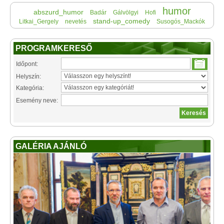
humor
abszurd_humor
Badár
Gálvölgyi
Hofi
stand-up_comedy
Litkai_Gergely
nevetés
Susogós_Mackók
PROGRAMKERESŐ
Időpont:
Helyszín:
Kategória:
Esemény neve:
GALÉRIA AJÁNLÓ