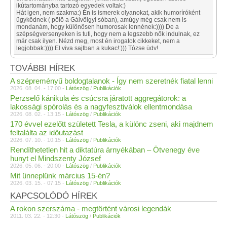
ikútartományba tartozó egyedek voltak:)
Hát igen, nem szakma:) Én is ismerek olyanokat, akik humoríróként
ügyködnek ( pölö a Gálvölgyi sóban), amúgy még csak nem is
mondanám, hogy különösen humorosak lennének:)))) De a
szépségversenyeken is tuti, hogy nem a legszebb nők indulnak, ez
már csak ilyen. Nézd meg, most én irogatok cikkeket, nem a
legjobbak:)))) El viva sajtban a kukac!:))) Tózse üdv!
TOVÁBBI HÍREK
A szépreményű boldogtalanok - Így nem szeretnék fiatal lenni
2026. 08. 04. - 17:00 -
Látószög
/
Publikációk
Perzselő kánikula és csúcsra járatott aggregátorok: a
lakossági spórolás és a nagyfesztiválok ellentmondása
2026. 08. 02. - 13:15 -
Látószög
/
Publikációk
170 évvel ezelőtt született Tesla, a különc zseni, aki majdnem
feltalálta az időutazást
2026. 07. 10. - 10:15 -
Látószög
/
Publikációk
Rendíthetetlen hit a diktatúra árnyékában – Ötvenegy éve
hunyt el Mindszenty József
2026. 05. 06. - 20:00 -
Látószög
/
Publikációk
Mit ünneplünk március 15-én?
2026. 03. 15. - 07:15 -
Látószög
/
Publikációk
KAPCSOLÓDÓ HÍREK
A rokon szerszáma - megtörtént városi legendák
2011. 03. 22. - 12:30 -
Látószög
/
Publikációk