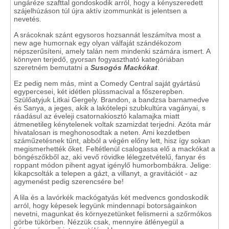
ungáréze szafttal gondoskodik arról, hogy a kényszeredett
szájelhúzáson túl újra aktív izommunkát is jelentsen a
nevetés.
A srácoknak szánt egysoros hozsannát leszámítva most a
new age humornak egy olyan válfaját szándékozom
népszerűsíteni, amely talán nem mindenki számára ismert. A
könnyen terjedő, gyorsan fogyasztható kategóriában
szeretném bemutatni a
Susogós Mackókat
.
Ez pedig nem más, mint a Comedy Central saját gyártású
egypercesei, két idétlen plüssmacival a főszerepben.
Szülőatyjuk Litkai Gergely. Brandon, a bandzsa barnamedve
és Sanya, a jeges, akik a lakótelepi szubkultúra vagányai, s
ráadásul az éveleji csatornakiosztó kalamajka miatt
átmenetileg kénytelenek voltak szamizdat terjedni. Azóta már
hivatalosan is meghonosodtak a neten. Ami kezdetben
száműzetésnek tűnt, abból a végén előny lett, hisz így sokan
megismerhették őket. Feltétlenül csalogassa elő a mackókat a
böngészőkből az, aki vevő rövidke lélegzetvételű, fanyar és
roppant módon pihent agyat igénylő humorbombákra. Jelige:
kikapcsolták a telepen a gázt, a villanyt, a gravitációt - az
agymenést pedig szerencsére be!
A lila és a lavórkék mackógatyás két medvencs gondoskodik
arról, hogy képesek legyünk mindennapi botorságainkon
nevetni, magunkat és környezetünket felismerni a szőrmókos
görbe tükörben. Nézzük csak, mennyire átlényegül a