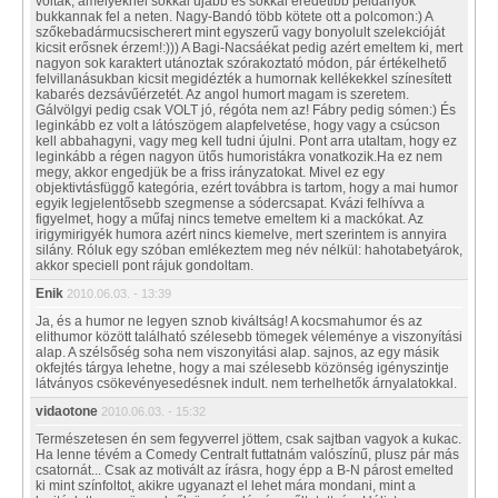
voltak, amelyeknél sokkal újabb és sokkal eredetibb példányok
bukkannak fel a neten. Nagy-Bandó több kötete ott a polcomon:) A
szőkebadármucsischerert mint egyszerű vagy bonyolult szelekcióját
kicsit erősnek érzem!:))) A Bagi-Nacsáékat pedig azért emeltem ki, mert
nagyon sok karaktert utánoztak szórakoztató módon, pár értékelhető
felvillanásukban kicsit megidézték a humornak kellékekkel színesített
kabarés dezsávűérzetét. Az angol humort magam is szeretem.
Gálvölgyi pedig csak VOLT jó, régóta nem az! Fábry pedig sómen:) És
leginkább ez volt a látószögem alapfelvetése, hogy vagy a csúcson
kell abbahagyni, vagy meg kell tudni újulni. Pont arra utaltam, hogy ez
leginkább a régen nagyon ütős humoristákra vonatkozik.Ha ez nem
megy, akkor engedjük be a friss irányzatokat. Mivel ez egy
objektivtásfüggő kategória, ezért továbbra is tartom, hogy a mai humor
egyik legjelentősebb szegmense a sódercsapat. Kvázi felhívva a
figyelmet, hogy a műfaj nincs temetve emeltem ki a mackókat. Az
irigymirigyék humora azért nincs kiemelve, mert szerintem is annyira
silány. Róluk egy szóban emlékeztem meg név nélkül: hahotabetyárok,
akkor speciell pont rájuk gondoltam.
Enik
2010.06.03. - 13:39
Ja, és a humor ne legyen sznob kiváltság! A kocsmahumor és az
elithumor között található szélesebb tömegek véleménye a viszonyítási
alap. A szélsőség soha nem viszonyitási alap. sajnos, az egy másik
okfejtés tárgya lehetne, hogy a mai szélesebb közönség igényszintje
látványos csökevényesedésnek indult. nem terhelhetők árnyalatokkal.
vidaotone
2010.06.03. - 15:32
Természetesen én sem fegyverrel jöttem, csak sajtban vagyok a kukac.
Ha lenne tévém a Comedy Centralt futtatnám valószínű, plusz pár más
csatornát... Csak az motivált az írásra, hogy épp a B-N párost emelted
ki mint színfoltot, akikre ugyanazt el lehet mára mondani, mint a