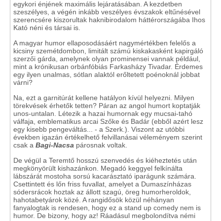
egykori énjének maximális lejáratásában. A kezdetben
szeszélyes, a végén inkább veszélyes évszakok eltűnésével
szerencsére kiszorultak haknibirodalom háttérországába Ihos
Kató néni és társai is.
A magyar humor ellaposodásáért nagymértékben felelős a
kicsiny szemétdombon, limitált számú kiskakasként kapirgáló
szerzői gárda, amelynek olyan prominensei vannak például,
mint a krónikusan orbánfóbiás Farkasházy Tivadar. Érdemes
egy ilyen unalmas, sótlan alaktól erőltetett poénoknál jobbat
várni?
Na, ezt a garnitúrát kellene hatályon kívül helyezni. Milyen
törekvések érhetők tetten? Páran az angol humort koptatják
unos-untalan. Létezik a hazai humornak egy mucsai-tahó
válfaja, emblematikus arcai Szőke és Badár (ebből azért lesz
egy kisebb pengeváltás... - a Szerk.). Viszont az utóbbi
években igazán értékelhető felvillanásai véleményem szerint
csak a
Bagi-Nacsa
párosnak voltak.
De végül a Teremtő hosszú szenvedés és kiéheztetés után
megkönyörült kishazánkon. Megadó keggyel felkínálta
lábszárát mostoha sorsú kacarásztató iparágunk számára.
Csettintett és lőn friss fuvallat, amelyet a Dumaszínházas
sódersrácok hoztak az állott szagú, öreg humorheroldok,
hahotabetyárok közé. A rangidősök közül néhányan
fanyalogtak is rendesen, hogy ez a stand up comedy nem is
humor. De bizony, hogy az! Ráadásul megbolondítva némi