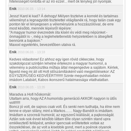
hitelességét rontotta el az író ezzel... mert ők tényleg jól nyomják.
Enik
2010.06.03. - 13:14
Jessz! Kard ki kad? Á dehogy! Mélyen tisztelve a korrekt és tartalmas
véleményt a legnagyobb tisztelettel világítanék rá, hogy talán csak egy
ponton tér el lényegesen a véleményünk a hozzászólóval, de erre
most később, mennék lépésről lépésre:
"A magyar humor évezredek óta kíséri és védi meg népünket -
önmagától is -, még a leglehetetlenebb helyzetekben is átsegített
bennünk a bajokon."
Maxxxl egyetértés, bevezetőben utalva rá.
Enik
2010.06.03. - 13:18
Kedves vidaotone! Ez ahhoz egy igen rövid cikkecske, hogy
szakdolgozat szintjén lehetne értekezni a magyar humorrol, a
vélemény a publicisztika műfaja által megengedve a sajátom. Kérlek,
figyeld meg mi áll ott Hofi időszámításként való megjelölésekor: AZ
EGYSZERŰSÉG KEDVÉÉRT!!!!!!!! Szinte megunhatatlan módon
imádom Latabárt, Kabos ikonszerű hatalmassága vitathatatlan.
Enik
2010.06.03. - 13:35
Maradva a Hofi hőskornál:
Utaltam arra, hogy AZ A humorista generáció AKKOR nagyon is ütős
volt!!!!!!
Boncz jó volt, de sajnos csak volt. És senki nem tudhatja, ha élne nem
lenne-e olyan silány, mint a Markos........ Nagy-Bandót is imádtam.
Imádtam a szocreál humorát, az egyszerű kiállását, a pajkosságát.
Aztán sok-sok évvel később láttam tőle olyan szintén stand upra
emlékeztető fellépést, amikor igencsak erőltetettek voltak az
összekötései, de az volt a kisebbik gond, mert a poénok olyanok