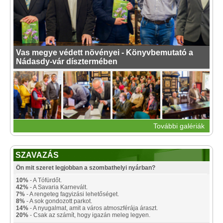
Vas megye védett növényei - Könyvbemutató a
Nádasdy-vár dísztermében
További galériák
SZAVAZÁS
Ön mit szeret legjobban a szombathelyi nyárban?
10%
- A Tófürdőt.
42%
- A Savaria Karnevált.
7%
- A rengeteg fagyizási lehetőséget.
8%
- A sok gondozott parkot.
14%
- A nyugalmat, amit a város atmoszférája áraszt.
20%
- Csak az számít, hogy igazán meleg legyen.