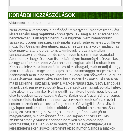
KORÁBBI HOZZÁSZÓLÁSOK
vidaotone
2010.06.03. - 13:06
Nem vitatva a két mackó jelentőségét. A magyar humor évezredek óta
kíséri és védi meg népünket - önmagától is -, még a leglehetetlenebb
helyzetekben is átsegített bennünk a bajokon. Nem kanyarodunk
vissza az időben messzire, csak mióta létezik rádió és televízió, illetve
mozi. Hofi Géza tényleg utánozhatatlan és zseniális volt - ráadásul az
első magyar stand up-osnak is tekinthetjük -, igaz a pártállam
támogatásával pukkasztott, de ez sem von le semmit nagyságából.
Azonban az, hogy tőle számítsunk bármilyen humorügyi időszámítást,
az egyszerűen nonszensz. Abban az országban ahol Latabárok és
Kabosok léteztek, a humorról írni és őket kihagyni, csak mondjuk nagy
fokú fiatalsággal, vagy pedig teljes tájékozatlansággal magyarázható.
A többiekről nem is beszélve. Maradjunk csak Hofi hőskoránál, a 70-es
80-as éveknél. Boncz Géza zseniális humoristánk volt pl., és ha élne
ma is az lenne. Igaz az is, hogy a Markos-Nádas duó, Nagy Bandó, és
társaik csak pár jó évet tudtak hozni, de azok zseniálisak voltak. Fábryt
- aki akkor indult amikor Hofi megállt - sem kerülhetjük meg, főleg az
első tíz évében sziporkázott. A Szőke-Badár és a Mucsi-Scherer páros
megkérdőjelezhetetlen, igaz nem az egyszerűeknek szólnak, ezért
sosem lesznek mások, csak réteg-ikonok. Gálvölgyit és Sass Józsit
egy lapon említeni nem lehet, előbbi veleszületetten humoros, Sass
pedig ciki volt mindig is. Az angol humor legalább olyan jól áll a
magyaroknak, mint az őshazájának, de sajnos ahhoz is kell kis
szürkeállomány. Amihez azonban nem kell más, csak a napi
kocsmaszint, az a Bagi-Nacsa páros, meg az Irigy-mirigyék, és a
kereskedelmieken sulykolt erőltetett olcsó humor. Sajnos a mackók