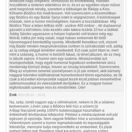
levitézlett nagy öregekről, önmásolás és erőltetettség. Hálisten
hozzáférek a sóderes videókhoz én is, és ez az egyetlen olyan műsor
amit megnézek mindig, szeretem a többséget de főképp a Kiss-
Kőhalmi-Bödőcs trió miatt teszem. Volt szerencsém a közelmúltban
egy Bödőcs és egy Badár Sanyi estet is végignéznem. A különbségek
óriásiak, nem a humor minőségében, hanem a hozzáállásban. Míg
Bödőcs Tibor a teljes teltház előtt - uszkve 400 ember -, kb duplaannyi
gázsiért a kiírt kilenc órás kezdés után takkra lezárta 10 kor a ládikát.
Addig Sándor ugyanazon a helyen hajlandó volt kivárni még egy
félórát, hátha jön még valaki, majd hatvan embernek fél tíztől
háromnegyed tizenkettőig nyomta. Mindkettő frenetikus volt, viszont
míg Badár minden megnyilvánulása civilben is szórakoztató volt, addig
az új csillag eléggé kimérten viselkedett. Ezt csak azért írtam le, mert
mint a szépség, a humor is belülről fakad, rá lehet játszani, de ez meg
is látszik sajnos. A humor sem egy szakma. Mindazonáltal azt
leszögezhetjük, hogy egyik humorral foglalkozó emberkének sincs
mostanság könnyű dolga, hiszen az ország búvalbélelt. Szerencsére,
főleg az enyémre ismerek személyesen is jó pár embert, akik bármely
naggyal bármikor kiállhatnának humorbonbont tömni egymásba, de ők
csak a közvetlen környezetük napjait teszik kicsit jobban elviselhetővé
optimizmusukkal és veleszületett derűjükkel. Ez a magyar humor
legfontosabb szerepe mos és mindörökké. Üdv!
Enik
2010.06.03. - 16:01
Na, szép, ismét nagyon egy a vélményünk. nekem is ők a sóderes
kedvenceim. Lévén zalai a Bődöcs felé húz a szívem:)))
A Bagi Nacsánál pedig 1000% tudatossággal használtam a:
értékelhető felvillanásai kifejezést. Például a médiacápának volt pár
egészen jó epizódja. Nem vagyok feltétlen híve a sznobizmusnak.
Véleményem szerint a humor legmarkánsabb és legvastagabb
fokmérője, mennyire tudja megnevettetni az embereket. És jópár
embert láttam már Bagiékon jókat kacarászni, egészen széles