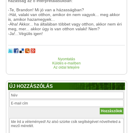
házasság az ő interpretálásukban:
-Te, Brandon! Mi jó van a házasságban?
-Hát, valaki van otthon, amikor én nem vagyok... meg akkor
is, amikor hazamegyek...
-Aha! Akkor... ha általában többet vagy otthon, akkor nem éri
meg, mer... akkor úgy is van otthon valaki! Nem?
-Ja!...Végülis igen!
Nyomtatás
Küldés e-mailben
Az oldal tetejére
ÚJ HOZZÁSZÓLÁS