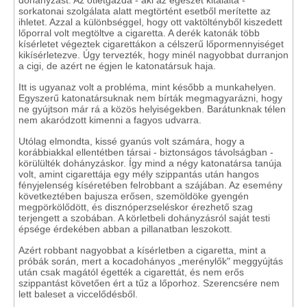
dohányzást. Az ötletgazda - aki az egészet kitalálta -
sorkatonai szolgálata alatt megtörtént esetből merítette az
ihletet. Azzal a különbséggel, hogy ott vaktöltényből kiszedett
lőporral volt megtöltve a cigaretta. A derék katonák több
kísérletet végeztek cigarettákon a célszerű lőpormennyiséget
kikísérletezve. Úgy tervezték, hogy minél nagyobbat durranjon
a cigi, de azért ne égjen le katonatársuk haja.
Itt is ugyanaz volt a probléma, mint később a munkahelyen.
Egyszerű katonatársuknak nem bírták megmagyarázni, hogy
ne gyújtson már rá a közös helyiségekben. Barátunknak télen
nem akaródzott kimenni a fagyos udvarra.
Utólag elmondta, kissé gyanús volt számára, hogy a
korábbiakkal ellentétben társai - biztonságos távolságban -
körülülték dohányzáskor. Így mind a négy katonatársa tanúja
volt, amint cigarettája egy mély szippantás után hangos
fényjelenség kíséretében felrobbant a szájában. Az esemény
következtében bajusza erősen, szemöldöke gyengén
megpörkölődött, és disznóperzseléskor érezhető szag
terjengett a szobában. A körletbeli dohányzásról saját testi
épsége érdekében abban a pillanatban leszokott.
Azért robbant nagyobbat a kísérletben a cigaretta, mint a
próbák során, mert a kocadohányos „merénylők" meggyújtás
után csak magától égették a cigarettát, és nem erős
szippantást követően ért a tűz a lőporhoz. Szerencsére nem
lett baleset a viccelődésből.