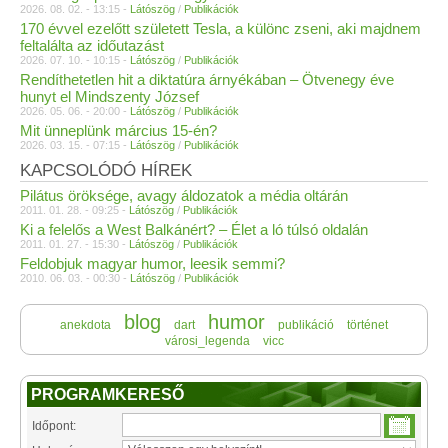
2026. 08. 02. - 13:15 -
Látószög
/
Publikációk
170 évvel ezelőtt született Tesla, a különc zseni, aki majdnem
feltalálta az időutazást
2026. 07. 10. - 10:15 -
Látószög
/
Publikációk
Rendíthetetlen hit a diktatúra árnyékában – Ötvenegy éve
hunyt el Mindszenty József
2026. 05. 06. - 20:00 -
Látószög
/
Publikációk
Mit ünneplünk március 15-én?
2026. 03. 15. - 07:15 -
Látószög
/
Publikációk
KAPCSOLÓDÓ HÍREK
Pilátus öröksége, avagy áldozatok a média oltárán
2011. 01. 28. - 09:25 -
Látószög
/
Publikációk
Ki a felelős a West Balkánért? – Élet a ló túlsó oldalán
2011. 01. 27. - 15:30 -
Látószög
/
Publikációk
Feldobjuk magyar humor, leesik semmi?
2010. 06. 03. - 00:30 -
Látószög
/
Publikációk
blog
humor
anekdota
dart
publikáció
történet
városi_legenda
vicc
PROGRAMKERESŐ
Időpont: