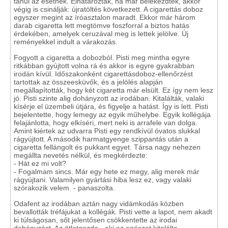
tanúi az esetnek. Elhatározták, ha már belekezdtek, akkor
végig is csinálják: újratöltés következett. A cigarettás doboz
egyszer megint az íróasztalon maradt. Ekkor már három
darab cigaretta lett megtömve foszforral a biztos hatás
érdekében, amelyek ceruzával meg is lettek jelölve. Új
reményekkel indult a várakozás.
Fogyott a cigaretta a dobozból. Pisti meg mintha egyre
ritkábban gyújtott volna rá és akkor is egyre gyakrabban
irodán kívül. Időszakonként cigarettásdoboz-ellenőrzést
tartottak az összeesküvők, és a jelölés alapján
megállapították, hogy két cigaretta már elsült. Ez így nem lesz
jó. Pisti szinte alig dohányzott az irodában. Kitalálták, valaki
kísérje el üzembeli útjára, és figyelje a hatást. Így is lett. Pisti
bejelentette, hogy lemegy az egyik műhelybe. Egyik kollégája
felajánlotta, hogy elkíséri, mert neki is arrafele van dolga.
Amint kiértek az udvarra Pisti egy rendkívül óvatos slukkal
rágyújtott. A második harmatgyenge szippantás után a
cigaretta fellángolt és pukkant egyet. Társa nagy nehezen
megállta nevetés nélkül, és megkérdezte:
- Hát ez mi volt?
- Fogalmam sincs. Már egy hete ez megy, alig merek már
rágyújtani. Valamilyen gyártási hiba lesz ez, vagy valaki
szórakozik velem. - panaszolta.
Odafent az irodában aztán nagy vidámkodás közben
bevallották tréfájukat a kollégák. Pisti vette a lapot, nem akadt
ki túlságosan, sőt jelentősen csökkentette az irodai