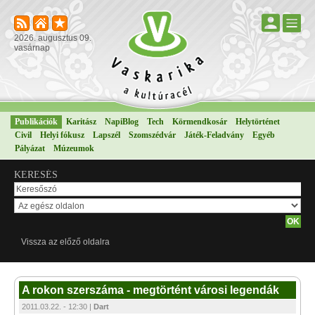
2026. augusztus 09.
vasárnap
Publikációk
Karitász
NapiBlog
Tech
Körmendkosár
Helytörténet
Civil
Helyi fókusz
Lapszél
Szomszédvár
Játék-Feladvány
Egyéb
Pályázat
Múzeumok
KERESÉS
Vissza az előző oldalra
A rokon szerszáma - megtörtént városi legendák
2011.03.22. - 12:30 |
Dart