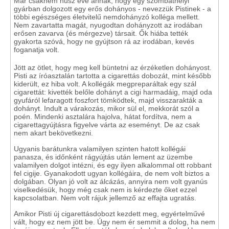
Már csaknem húsz éve annak, hogy egy szombathelyi
gyárban dolgozott egy erős dohányos - nevezzük Pistinek - a
többi egészséges életvitelű nemdohányzó kolléga mellett.
Nem zavartatta magát, nyugodtan dohányzott az irodában
erősen zavarva (és mérgezve) társait. Ők hiába tették
gyakorta szóvá, hogy ne gyújtson rá az irodában, kevés
foganatja volt.
Jött az ötlet, hogy meg kell büntetni az érzéketlen dohányost.
Pisti az íróasztalán tartotta a cigarettás dobozát, mint később
kiderült, ez hiba volt. A kollégák megpreparáltak egy szál
cigarettát: kivették belőle dohányt a cigi harmadáig, majd oda
gyufáról lefaragott foszfort tömködtek, majd visszarakták a
dohányt. Indult a várakozás, mikor sül el, mekkorát szól a
poén. Mindenki asztalára hajolva, hátat fordítva, nem a
cigarettagyújtásra figyelve várta az eseményt. De az csak
nem akart bekövetkezni.
Ugyanis barátunkra valamilyen szinten hatott kollégái
panasza, és időnként rágyújtás után lement az üzembe
valamilyen dolgot intézni, és egy ilyen alkalommal ott robbant
fel cigije. Gyanakodott ugyan kollégáira, de nem volt biztos a
dolgában. Olyan jó volt az álcázás, annyira nem volt gyanús
viselkedésük, hogy még csak nem is kérdezte őket ezzel
kapcsolatban. Nem volt rájuk jellemző az effajta ugratás.
Amikor Pisti új cigarettásdobozt kezdett meg, egyértelművé
vált, hogy ez nem jött be. Úgy nem ér semmit a dolog, ha nem