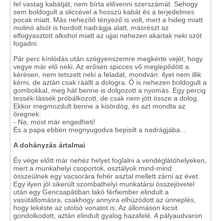
fel vastag kabátját, nem bírta elővenni szerszámát. Sehogy
sem boldogult a sliccével a hosszú kabát és a terjedelmes
pocak miatt. Más nehezítő tényező is volt, mert a hideg miatt
molinó alsót is hordott nadrágja alatt, másrészt az
elfogyasztott alkohol miatt az ujjai nehezen akartak neki szót
fogadni.
Pár perc kínlódás után szégyenszemre megkérte vejét, hogy
vegye már elő neki. Az erősen spicces vő meglepődött a
kérésen, nem tetszett neki a feladat, mondván: ilyet nem illik
kérni, de aztán csak ráállt a dologra. Ő is nehezen boldogult a
gombokkal, meg hát benne is dolgozott a nyomás. Egy percig
tessék-lássék próbálkozott, de csak nem jött össze a dolog.
Ekkor megmozdult benne a kisördög, és azt mondta az
öregnek:
- Na, most már engedheti!
És a papa ebben megnyugodva bepisilt a nadrágjába...
A dohányzás ár
talmai
Év vége előtt már nehéz helyet foglalni a vendéglátóhelyeken,
mert a munkahelyi csoportok, osztályok mind-mind
összeülnek egy vacsorára fehér asztal mellett zárni az évet.
Egy ilyen jól sikerült szombathelyi munkatársi összejövetel
után egy Gencsapátiban lakó férfiember elindult a
vasútállomásra, csakhogy annyira elhúzódott az ünneplés,
hogy lekéste az utolsó vonatot is. Az állomáson kicsit
gondolkodott, aztán elindult gyalog hazafelé. A pályaudvaron