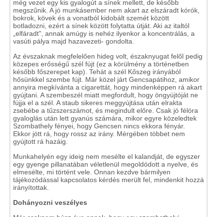
még vezet egy kis gyalogút a sínek mellett, de később
megszűnik. A jó munkásember nem akart az elszáradt kórók,
bokrok, kövek és a vonatból kidobált szemét között
botladozni, ezért a sínek között folytatta útját. Aki az italtól
„elfáradt", annak amúgy is nehéz ilyenkor a koncentrálás, a
vasúti pálya majd hazavezeti- gondolta.
Az évszaknak megfelelően hideg volt, északnyugat felől pedig
közepes erősségű szél fújt (ez a körülmény a történetben
később főszerepet kap). Tehát a szél Kőszeg irányából
hősünkkel szembe fújt. Már közel járt Gencsapátihoz, amikor
annyira megkívánta a cigarettát, hogy mindenképpen rá akart
gyújtani. A szembeszél miatt megfordult, hogy öngyújtóját ne
fújja el a szél. A staub sikeres meggyújtása után elrakta
zsebébe a tűzszerszámot, és megindult előre. Csak jó félóra
gyaloglás után lett gyanús számára, mikor egyre közeledtek
Szombathely fényei, hogy Gencsen nincs ekkora fényár.
Ekkor jött rá, hogy rossz az irány. Mérgében többet nem
gyújtott rá hazáig.
Munkahelyén egy ideig nem mesélte el kalandját, de egyszer
egy gyenge pillanatában véletlenül megoldódott a nyelve, és
elmesélte, mi történt vele. Onnan kezdve bármilyen
tájékozódással kapcsolatos kérdés merült fel, mindenkit hozzá
irányítottak.
Dohányozni veszélyes