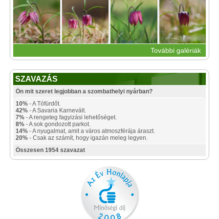
További galériák
SZAVAZÁS
Ön mit szeret legjobban a szombathelyi nyárban?
10%
- A Tófürdőt.
42%
- A Savaria Karnevált.
7%
- A rengeteg fagyizási lehetőséget.
8%
- A sok gondozott parkot.
14%
- A nyugalmat, amit a város atmoszférája áraszt.
20%
- Csak az számít, hogy igazán meleg legyen.
Összesen 1954 szavazat