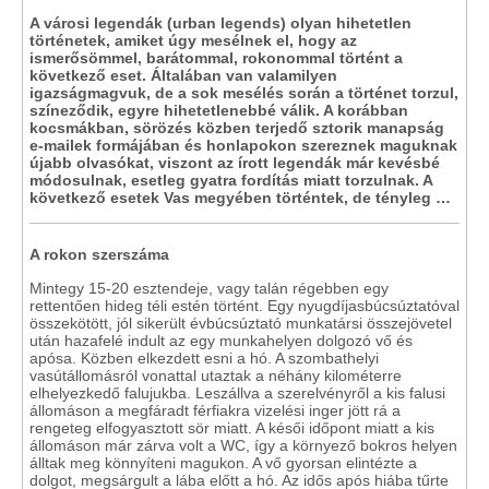
A városi legendák (urban legends) olyan hihetetlen
történetek, amiket úgy mesélnek el, hogy az
ismerősömmel, barátommal, rokonommal történt a
következő eset. Általában van valamilyen
igazságmagvuk, de a sok mesélés során a történet torzul,
színeződik, egyre hihetetlenebbé válik. A korábban
kocsmákban, sörözés közben terjedő sztorik manapság
e-mailek formájában és honlapokon szereznek maguknak
újabb olvasókat, viszont az írott legendák már kevésbé
módosulnak, esetleg gyatra fordítás miatt torzulnak. A
következő esetek Vas megyében történtek, de tényleg …
A rokon szerszáma
Mintegy 15-20 esztendeje, vagy talán régebben egy
rettentően hideg téli estén történt. Egy nyugdíjasbúcsúztatóval
összekötött, jól sikerült évbúcsúztató munkatársi összejövetel
után hazafelé indult az egy munkahelyen dolgozó vő és
apósa. Közben elkezdett esni a hó. A szombathelyi
vasútállomásról vonattal utaztak a néhány kilométerre
elhelyezkedő falujukba. Leszállva a szerelvényről a kis falusi
állomáson a megfáradt férfiakra vizelési inger jött rá a
rengeteg elfogyasztott sör miatt. A késői időpont miatt a kis
állomáson már zárva volt a WC, így a környező bokros helyen
álltak meg könnyíteni magukon. A vő gyorsan elintézte a
dolgot, megsárgult a lába előtt a hó. Az idős após hiába tűrte