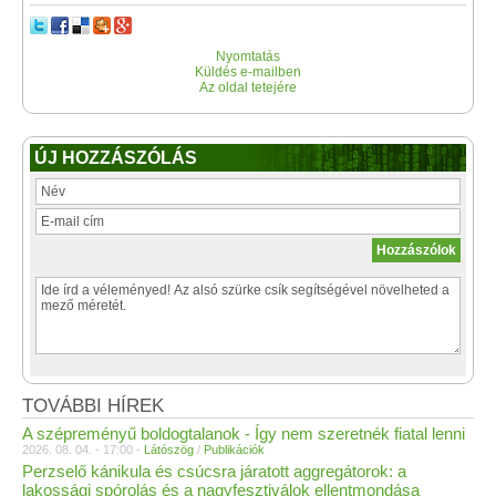
Nyomtatás
Küldés e-mailben
Az oldal tetejére
ÚJ HOZZÁSZÓLÁS
TOVÁBBI HÍREK
A szépreményű boldogtalanok - Így nem szeretnék fiatal lenni
2026. 08. 04. - 17:00 -
Látószög
/
Publikációk
Perzselő kánikula és csúcsra járatott aggregátorok: a
lakossági spórolás és a nagyfesztiválok ellentmondása