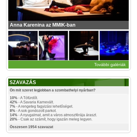
Anna Karenina az MMIK-ban
További galériák
SZAVAZÁS
Ön mit szeret legjobban a szombathelyi nyárban?
10%
- A Tófürdőt.
42%
- A Savaria Karnevált.
7%
- A rengeteg fagyizási lehetőséget.
8%
- A sok gondozott parkot.
14%
- A nyugalmat, amit a város atmoszférája áraszt.
20%
- Csak az számít, hogy igazán meleg legyen.
Összesen 1954 szavazat