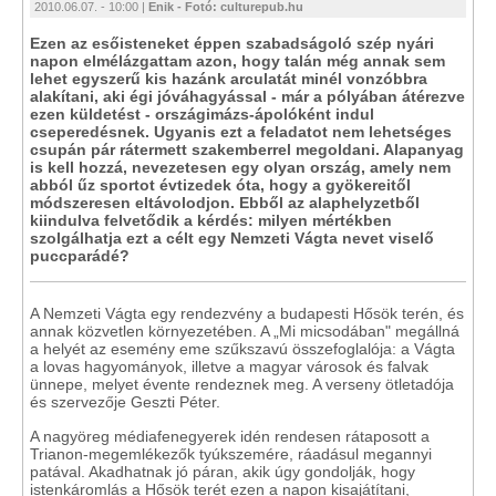
2010.06.07. - 10:00 |
Enik - Fotó: culturepub.hu
Ezen az esőisteneket éppen szabadságoló szép nyári
napon elmélázgattam azon, hogy talán még annak sem
lehet egyszerű kis hazánk arculatát minél vonzóbbra
alakítani, aki égi jóváhagyással - már a pólyában átérezve
ezen küldetést - országimázs-ápolóként indul
cseperedésnek. Ugyanis ezt a feladatot nem lehetséges
csupán pár rátermett szakemberrel megoldani. Alapanyag
is kell hozzá, nevezetesen egy olyan ország, amely nem
abból űz sportot évtizedek óta, hogy a gyökereitől
módszeresen eltávolodjon. Ebből az alaphelyzetből
kiindulva felvetődik a kérdés: milyen mértékben
szolgálhatja ezt a célt egy Nemzeti Vágta nevet viselő
puccparádé?
A Nemzeti Vágta egy rendezvény a budapesti Hősök terén, és
annak közvetlen környezetében. A „Mi micsodában" megállná
a helyét az esemény eme szűkszavú összefoglalója: a Vágta
a lovas hagyományok, illetve a magyar városok és falvak
ünnepe, melyet évente rendeznek meg. A verseny ötletadója
és szervezője Geszti Péter.
A nagyöreg médiafenegyerek idén rendesen rátaposott a
Trianon-megemlékezők tyúkszemére, ráadásul megannyi
patával. Akadhatnak jó páran, akik úgy gondolják, hogy
istenkáromlás a Hősök terét ezen a napon kisajátítani,