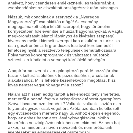
ahelyett, hogy csendesen emlékeznénk, és telesírnánk a
zsebkendőnket az elszakított országrészek után búsongva.
Nézzük, mit gondolnak a szervezők a „Nyeregbe
Magyarország!" csatakiáltás mögé! Az esemény
megfogalmazott céljai között szerepel, hogy történelmi
környezetben fölelevenítse a huszárhagyományokat. A Vágta
megkoronázását jelentő látványos és kivételes szépségű
lóverseny mellett kiemelt szerepet kap a kultúra, a turisztika
és a gasztronómia. E grandiózus fesztivál keretein belül
lehetőség nyílik a résztvevő települések bemutatkozására.
Folyamatos koncertprogramok és változatos műsorok
színesítik a kínálatot a versenyt körülölelő hétvégén.
A papírforma szerint ez a galoppírozó parádé hozzájárulhat
hazánk kulturális életének felpezsdítéséhez, arculatának
alakulásához. Mi is lehetne kézenfekvőbb megoldás, hisz
lovas nemzet vagyunk vagy mi a szösz?
Nálam azt hiszem eddig tartott a lelkendező tényismertetés,
mert ettől a ponttól fogva a szkeptikusok táborát gyarapítom.
Szóval lovas nemzet lennénk? Voltunk...voltunk... aztán ez a
folyamat egyszer csak véget ért. Azóta azonban keletkezett
egy évtizedekben mérhető nagy űr. Ahhoz éppen elegendő,
hogy az ehhez hasonlatos látványlovaglásokat inkább
keserédes nosztalgiázásnak lehessen tekinteni. Ez nem baj
akkor, ha mindent a nevén nevezünk és nem próbálunk
jelentéseket és értelmezéseket összemosni.