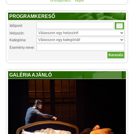
országimázs
vágta
PROGRAMKERESŐ
Időpont:
Helyszín:
Kategória:
Esemény neve:
GALÉRIA AJÁNLÓ