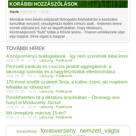
KORÁBBI HOZZÁSZÓLÁSOK
Harle
2010.06.07. - 15:52
Mondjuk nem kevés pályázati támogatás folyhatott be a kasszába
turisztikai vonzerő, országimázs építés címszó alatt... érdemes lenne
ennek utánanézni, bár az tagadhatatlan, hogy látványos,
közönségvonzó "bulit" toltak a Hősök terére - Trianon emlékezete után
egy nappal. Sírva vígad a magyar...
TOVÁBBI HÍREK
A szépreményű boldogtalanok - Így nem szeretnék fiatal lenni
2026. 08. 04. - 17:00 -
Látószög
/
Publikációk
Perzselő kánikula és csúcsra járatott aggregátorok: a
lakossági spórolás és a nagyfesztiválok ellentmondása
2026. 08. 02. - 13:15 -
Látószög
/
Publikációk
170 évvel ezelőtt született Tesla, a különc zseni, aki majdnem
feltalálta az időutazást
2026. 07. 10. - 10:15 -
Látószög
/
Publikációk
Rendíthetetlen hit a diktatúra árnyékában – Ötvenegy éve
hunyt el Mindszenty József
2026. 05. 06. - 20:00 -
Látószög
/
Publikációk
Mit ünneplünk március 15-én?
2026. 03. 15. - 07:15 -
Látószög
/
Publikációk
lovasverseny
nemzeti_vágta
lovasshow