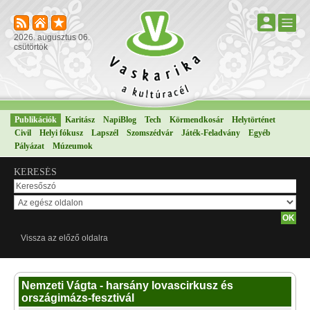
2026. augusztus 06.
csütörtök
Publikációk
Karitász
NapiBlog
Tech
Körmendkosár
Helytörténet
Civil
Helyi fókusz
Lapszél
Szomszédvár
Játék-Feladvány
Egyéb
Pályázat
Múzeumok
KERESÉS
Vissza az előző oldalra
Nemzeti Vágta - harsány lovascirkusz és
országimázs-fesztivál