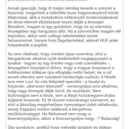
Annak gyanúját, hogy itt mégis némileg keverik a szezont a
fazonnal, megerősíti a különféle lovas hagyományőrző körök
tiltakozása, akik a lovaskultúra céltévesztő modernizálásával
és show-elemek eltúlzásával veszni látják a lényeget.
Bevallom, magam is úgy gondolom, hogy ez az esemény
lényegében egy hangzatos alibi. Ha a szervezőket magam elé
képzelem, akkor nem csillogó tekintetekkel nézek
farkasszemet, hanem honi Dagobertekkel, akiknél HUF-jelek
helyettesítik a pupillát.
Az nem vitatható, hogy minden olyan esemény, ahol a
látogatóknak alkalma nyílik testközelből megtapasztalni a
lovakat - legyen az egy érintés vagy csak szemlélődés -,
lényegében hozzájárul ahhoz, hogy a magyar lovassport a
hobbiszinten túllépve újra elfoglalja méltó helyét, de a cél
ennek ellenére sem szentesít mindenfajta eszközt. A Hősök
tere nem Lovi. Az oda felépített speciális - a tavalyi év
folyamán „sikeresen letesztelt" - versenypálya arra alkalmas,
hogy nagy tömegek állják körül, de veszélyes. Nem
biztonságos sem a lónak, sem a lifegő huszáregyenruhába
bújtatott lovasnak. Ez itt viszont másodrangú szempont, az
első a látszólag meglehetősen nyereséges üzleti vállalkozás,
amely frappáns módon találkozik a kényelmes
nézőközönséggel. Ha Mohamed nem megy a
lóversenypályára, akkor a lóversenypálya megy...? Badarság!
Úgy gondolom, anélkül hogy mélyebb tartalom és jobban