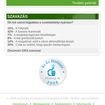
További galériák
SZAVAZÁS
Ön mit szeret legjobban a szombathelyi nyárban?
10%
- A Tófürdőt.
42%
- A Savaria Karnevált.
7%
- A rengeteg fagyizási lehetőséget.
8%
- A sok gondozott parkot.
14%
- A nyugalmat, amit a város atmoszférája áraszt.
20%
- Csak az számít, hogy igazán meleg legyen.
Összesen 1954 szavazat
© 2008 Vaskarika Kulturális és Szabadidő Portál - Minden jog fenntartva
Impresszum
|
Médiaajánlat
|
Adatvédelem
|
Információk
|