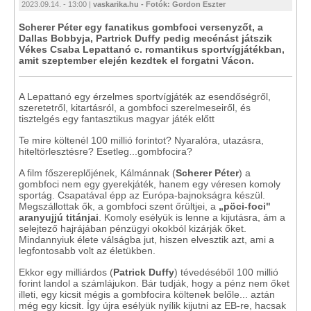
2023.09.14. - 13:00 |
vaskarika.hu - Fotók: Gordon Eszter
Scherer Péter egy fanatikus gombfoci versenyzőt, a
Dallas Bobbyja, Partrick Duffy pedig mecénást játszik
Vékes Csaba Lepattanó c. romantikus sportvígjátékban,
amit szeptember elején kezdtek el forgatni Vácon.
A Lepattanó egy érzelmes sportvígjáték az esendőségről,
szeretetről, kitartásról, a gombfoci szerelmeseiről, és
tisztelgés egy fantasztikus magyar játék előtt
Te mire költenél 100 millió forintot? Nyaralóra, utazásra,
hiteltörlesztésre? Esetleg...gombfocira?
A film főszereplőjének, Kálmánnak (
Scherer Péter
) a
gombfoci nem egy gyerekjáték, hanem egy véresen komoly
sportág. Csapatával épp az Európa-bajnokságra készül.
Megszállottak ők, a gombfoci szent őrültjei, a
„pöci-foci"
aranyujjú titánjai
. Komoly esélyük is lenne a kijutásra, ám a
selejtező hajrájában pénzügyi okokból kizárják őket.
Mindannyiuk élete válságba jut, hiszen elvesztik azt, ami a
legfontosabb volt az életükben.
Ekkor egy milliárdos (
Patrick Duffy
) tévedéséből 100 millió
forint landol a számlájukon. Bár tudják, hogy a pénz nem őket
illeti, egy kicsit mégis a gombfocira költenek belőle... aztán
még egy kicsit. Így újra esélyük nyílik kijutni az EB-re, hacsak