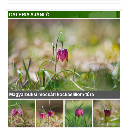
GALÉRIA AJÁNLÓ
Magyarbüksi mocsári kockásliliom-túra