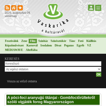
2026. augusztus 09.
vasárnap
Fesztiválok
Zene
Film
Színház
Színésztükör
Tánc
Fotó
Kiállítás
Képzőművészet
Karnevál
Irodalom
Divat
Pegazus
Egyéb
VZ
MEDIAWAVE
AlteRába
KERESÉS
Vissza az előző oldalra
A pöci-foci aranyujjú titánjai - Gombfociőrültekről
szóló vígjáték forog Magyarországon