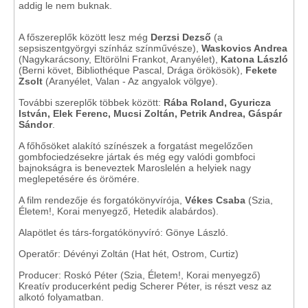
addig le nem buknak.
A főszereplők között lesz még
Derzsi Dezső
(a
sepsiszentgyörgyi színház színművésze),
Waskovics Andrea
(Nagykarácsony, Eltörölni Frankot, Aranyélet),
Katona László
(Berni követ, Bibliothéque Pascal, Drága örökösök),
Fekete
Zsolt
(Aranyélet, Valan - Az angyalok völgye).
További szereplők többek között:
Rába Roland, Gyuricza
István, Elek Ferenc, Mucsi Zoltán, Petrik Andrea, Gáspár
Sándor
.
A főhősöket alakító színészek a forgatást megelőzően
gombfociedzésekre jártak és még egy valódi gombfoci
bajnokságra is beneveztek Maroslelén a helyiek nagy
meglepetésére és örömére.
A film rendezője és forgatókönyvírója,
Vékes Csaba
(Szia,
Életem!, Korai menyegző, Hetedik alabárdos).
Alapötlet és társ-forgatókönyvíró: Gönye László.
Operatőr: Dévényi Zoltán (Hat hét, Ostrom, Curtiz)
Producer: Roskó Péter (Szia, Életem!, Korai menyegző)
Kreatív producerként pedig Scherer Péter, is részt vesz az
alkotó folyamatban.