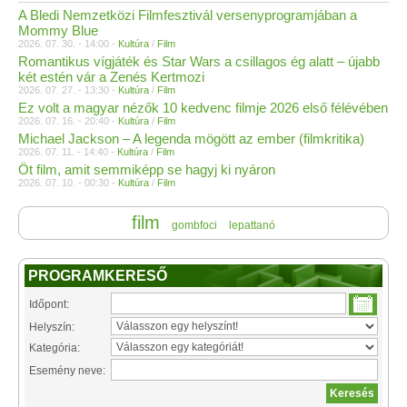
A Bledi Nemzetközi Filmfesztivál versenyprogramjában a
Mommy Blue
2026. 07. 30. - 14:00 -
Kultúra
/
Film
Romantikus vígjáték és Star Wars a csillagos ég alatt – újabb
két estén vár a Zenés Kertmozi
2026. 07. 27. - 13:30 -
Kultúra
/
Film
Ez volt a magyar nézők 10 kedvenc filmje 2026 első félévében
2026. 07. 16. - 20:40 -
Kultúra
/
Film
Michael Jackson – A legenda mögött az ember (filmkritika)
2026. 07. 11. - 14:40 -
Kultúra
/
Film
Öt film, amit semmiképp se hagyj ki nyáron
2026. 07. 10. - 00:30 -
Kultúra
/
Film
film
gombfoci
lepattanó
PROGRAMKERESŐ
Időpont:
Helyszín:
Kategória:
Esemény neve: