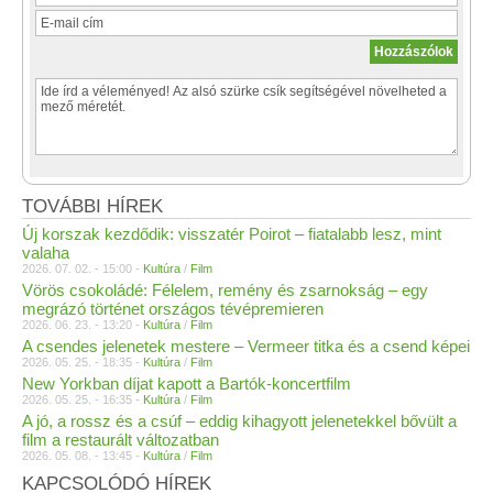
TOVÁBBI HÍREK
Új korszak kezdődik: visszatér Poirot – fiatalabb lesz, mint
valaha
2026. 07. 02. - 15:00 -
Kultúra
/
Film
Vörös csokoládé: Félelem, remény és zsarnokság – egy
megrázó történet országos tévépremieren
2026. 06. 23. - 13:20 -
Kultúra
/
Film
A csendes jelenetek mestere – Vermeer titka és a csend képei
2026. 05. 25. - 18:35 -
Kultúra
/
Film
New Yorkban díjat kapott a Bartók-koncertfilm
2026. 05. 25. - 16:35 -
Kultúra
/
Film
A jó, a rossz és a csúf – eddig kihagyott jelenetekkel bővült a
film a restaurált változatban
2026. 05. 08. - 13:45 -
Kultúra
/
Film
KAPCSOLÓDÓ HÍREK