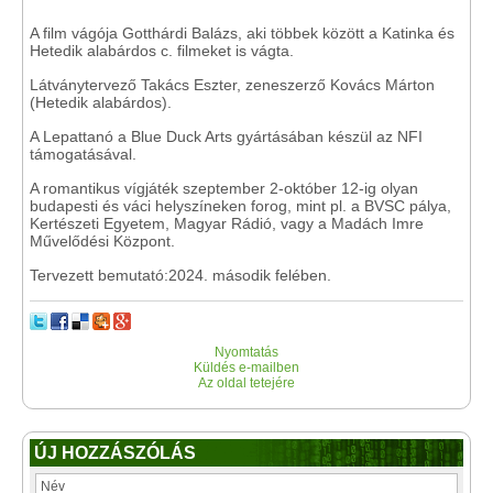
A film vágója Gotthárdi Balázs, aki többek között a Katinka és
Hetedik alabárdos c. filmeket is vágta.
Látványtervező Takács Eszter, zeneszerző Kovács Márton
(Hetedik alabárdos).
A Lepattanó a Blue Duck Arts gyártásában készül az NFI
támogatásával.
A romantikus vígjáték szeptember 2-október 12-ig olyan
budapesti és váci helyszíneken forog, mint pl. a BVSC pálya,
Kertészeti Egyetem, Magyar Rádió, vagy a Madách Imre
Művelődési Központ.
Tervezett bemutató:2024. második felében.
Nyomtatás
Küldés e-mailben
Az oldal tetejére
ÚJ HOZZÁSZÓLÁS