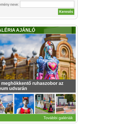
emény neve:
ALÉRIA AJÁNLÓ
 meghökkentő ruhaszobor az
eum udvarán
További galériák