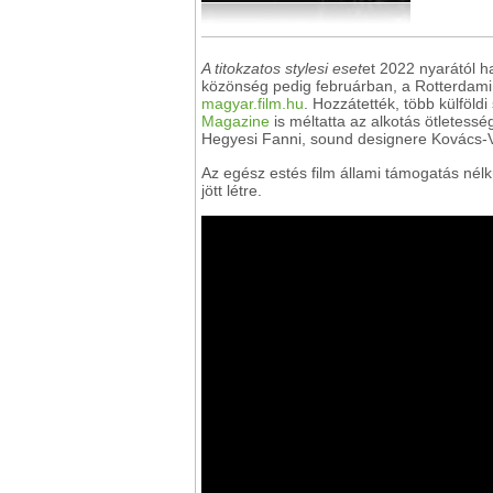
A titokzatos stylesi eset
et 2022 nyarától h
közönség pedig februárban, a Rotterdami N
magyar.film.hu
. Hozzátették, több külföld
Magazine
is méltatta az alkotás ötletess
Hegyesi Fanni, sound designere Kovács-V
Az egész estés film állami támogatás nél
jött létre.