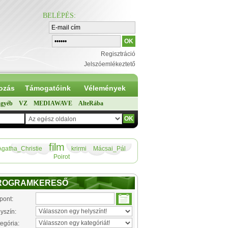
BELÉPÉS
:
Regisztráció
Jelszóemlékeztető
ozás
Támogatóink
Vélemények
gyéb
VZ
MEDIAWAVE
AlteRába
film
Agatha_Christie
krirmi
Mácsai_Pál
Poirot
ROGRAMKERESŐ
pont:
yszín:
egória: