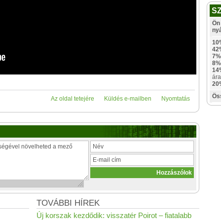
S
Ön 
ny
10
42
7%
8%
14
ára
20
Ös
Az oldal tetejére
Küldés e-mailben
Nyomtatás
TOVÁBBI HÍREK
Új korszak kezdődik: visszatér Poirot – fiatalabb