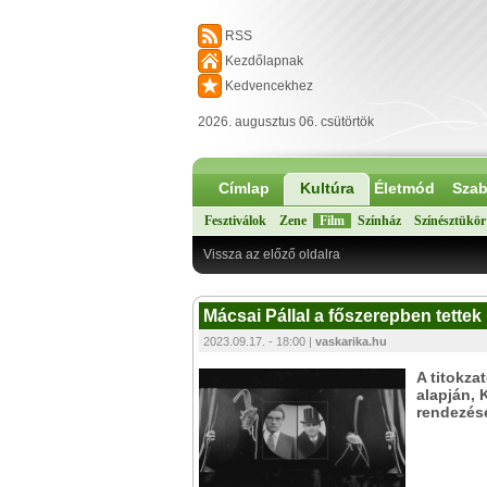
RSS
Kezdőlapnak
Kedvencekhez
2026. augusztus 06. csütörtök
Címlap
Kultúra
Életmód
Szab
Fesztiválok
Zene
Film
Színház
Színésztükör
Vissza az előző oldalra
Mácsai Pállal a főszerepben tette
2023.09.17. - 18:00 |
vaskarika.hu
A titokza
alapján, 
rendezés