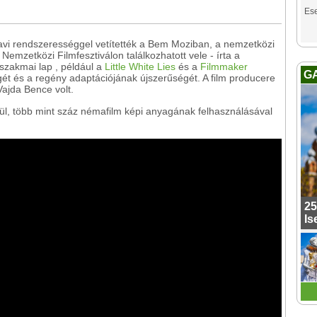
Es
avi rendszerességgel vetítették a Bem Moziban, a nemzetközi
emzetközi Filmfesztiválon találkozhatott vele - írta a
i szakmai lap , például a
Little White Lies
és a
Filmmaker
G
égét és a regény adaptációjának újszerűségét. A film producere
ajda Bence volt.
kül, több mint száz némafilm képi anyagának felhasználásával
25
Is