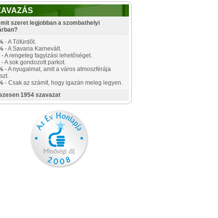
ZAVAZÁS
mit szeret legjobban a szombathelyi
árban?
%
- A Tófürdőt.
%
- A Savaria Karnevált.
- A rengeteg fagyizási lehetőséget.
- A sok gondozott parkot.
%
- A nyugalmat, amit a város atmoszférája
szt.
%
- Csak az számít, hogy igazán meleg legyen.
szesen 1954 szavazat