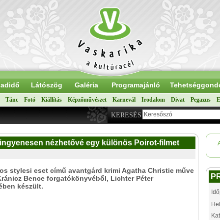
adidő
Látószög
Galéria
Programajánló
Tehetséggond
Tánc
Fotó
Kiállítás
Képzőművészet
Karnevál
Irodalom
Divat
Pegazus
E
KERESÉS
k ingyenesen nézhetővé egy különös Poirot-filmet
tos stylesi eset című avantgárd krimi Agatha Christie műve
P
Kránicz Bence forgatókönyvéből, Lichter Péter
ében készült.
Idő
Hel
Kat