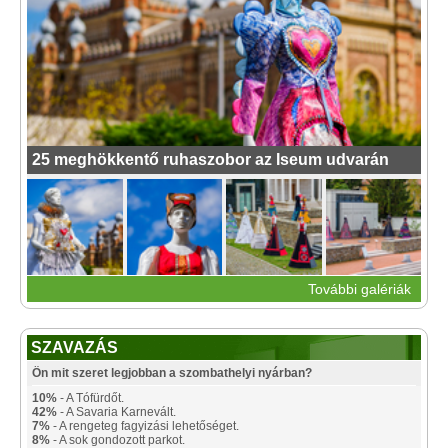
25 meghökkentő ruhaszobor az Iseum udvarán
További galériák
SZAVAZÁS
Ön mit szeret legjobban a szombathelyi nyárban?
10%
- A Tófürdőt.
42%
- A Savaria Karnevált.
7%
- A rengeteg fagyizási lehetőséget.
8%
- A sok gondozott parkot.