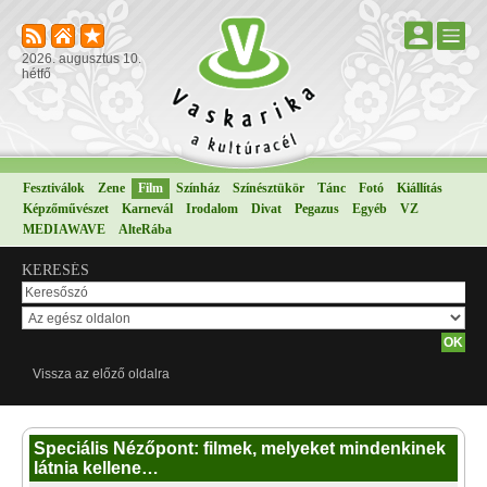
2026. augusztus 10.
hétfő
Fesztiválok
Zene
Film
Színház
Színésztükör
Tánc
Fotó
Kiállítás
Képzőművészet
Karnevál
Irodalom
Divat
Pegazus
Egyéb
VZ
MEDIAWAVE
AlteRába
KERESÉS
Vissza az előző oldalra
Speciális Nézőpont: filmek, melyeket mindenkinek
látnia kellene…