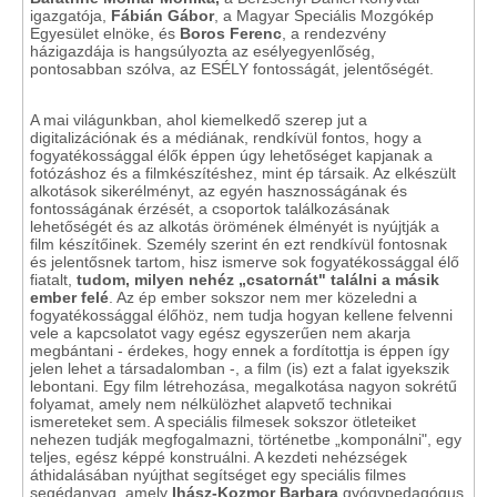
igazgatója,
Fábián Gábor
, a Magyar Speciális Mozgókép
Egyesület elnöke, és
Boros Ferenc
, a rendezvény
házigazdája is hangsúlyozta az esélyegyenlőség,
pontosabban szólva, az ESÉLY fontosságát, jelentőségét.
A mai világunkban, ahol kiemelkedő szerep jut a
digitalizációnak és a médiának, rendkívül fontos, hogy a
fogyatékossággal élők éppen úgy lehetőséget kapjanak a
fotózáshoz és a filmkészítéshez, mint ép társaik. Az elkészült
alkotások sikerélményt, az egyén hasznosságának és
fontosságának érzését, a csoportok találkozásának
lehetőségét és az alkotás örömének élményét is nyújtják a
film készítőinek. Személy szerint én ezt rendkívül fontosnak
és jelentősnek tartom, hisz ismerve sok fogyatékossággal élő
fiatalt,
tudom, milyen nehéz „csatornát" találni a másik
ember felé
. Az ép ember sokszor nem mer közeledni a
fogyatékossággal élőhöz, nem tudja hogyan kellene felvenni
vele a kapcsolatot vagy egész egyszerűen nem akarja
megbántani - érdekes, hogy ennek a fordítottja is éppen így
jelen lehet a társadalomban -, a film (is) ezt a falat igyekszik
lebontani. Egy film létrehozása, megalkotása nagyon sokrétű
folyamat, amely nem nélkülözhet alapvető technikai
ismereteket sem. A speciális filmesek sokszor ötleteiket
nehezen tudják megfogalmazni, történetbe „komponálni", egy
teljes, egész képpé konstruálni. A kezdeti nehézségek
áthidalásában nyújthat segítséget egy speciális filmes
segédanyag, amely
Ihász-Kozmor Barbara
gyógypedagógus