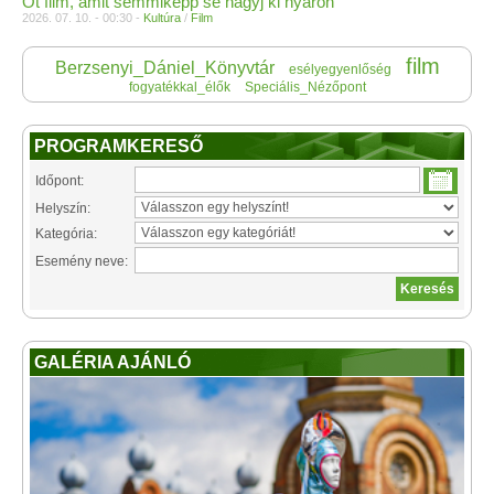
Öt film, amit semmiképp se hagyj ki nyáron
2026. 07. 10. - 00:30 -
Kultúra
/
Film
film
Berzsenyi_Dániel_Könyvtár
esélyegyenlőség
fogyatékkal_élők
Speciális_Nézőpont
PROGRAMKERESŐ
Időpont:
Helyszín:
Kategória:
Esemény neve:
GALÉRIA AJÁNLÓ