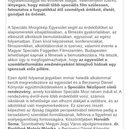
fogyatékossággal élő emberek világát. Véleményem szerint,
l
ényeges, hogy minél több speciális film szülessen,
felmutatva a fogyatékkal élő személyek értékeit, életét,
gondjait és örömét.
A Speciális Mozgókép Egyesület segíti az érdeklődőket az
alapismeretek elsajátításában, a filmezés gyakorlatában, az
elkészült alkotások bemutatásában, egyszóval: az egész
folyamatban. Ezen kívül képzéseket, konferenciákat,
filmszemléket, alkotótáborokat is szervez, valamint évente a
Magyar Speciális Független Filmszemlén, Budapesten
lehetőséget kapnak a filmesek a bemutatkozásra. Ha tetszik,
akkor úgy is megfogalmazhatjuk, hogy
az egyesület a
szemléletformálás eredményeként létrejövő hídnak egy
igencsak erős pillére.
Ezen építő folyamat jegyében immár hetedik alkalommal
került megrendezésre az egyesület és a Berzsenyi Dániel
Könyvtár együttműködéseként a
Speciális Nézőpont című
rendezvény
, amely korábban Speciális Mozi néven indult el. A
rendezvény évről-évre több érdeklődőt vonz, számos
iskolának is lehetősége van elhozni diákjait a vetítésre, és az
alkotókkal való megismerkedésre. Ez szerves részét
képezheti az ifjúság (tágabb perspektívából tekintve pedig a
társadalom) szemlélet-formálásának, felhívva a figyelmet az
esélyegyenlőség fontosságára. Köszöntőjében
Horváth
Soma
, Szombathely Megyei Jogú Város alpolgármestere,
dr.
Baráthné Molnár Mónika,
a Berzsenyi Dániel Könyvtár