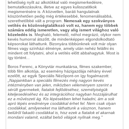
lehetőség nyílt az alkotókkal való megismerkedésre,
bemutatkozásukra, illetve az egyes kulisszatitkok
megismerésére is. A közvetlen, baráti hangulatnak
köszönhetően pedig még értékesebbé, fenomenálisabbá,
szerethetőbbé vált a program.
Nemcsak egy szokványos
vetítés és közönségtalálkozó volt ez, hanem egy többek
számára eddig ismeretlen, vagy alig ismert világhoz való
közeledés is
. Megható, felemelő, néhol megrázó, olykor nem
kevés humorral átszőtt, de mindenképpen elgondolkodtató
képsorokat láthattunk. Bizonyára többünknek volt már olyan
filmes vagy színházi élménye, amely után nehéz felállni és
mindent ott folytatni, ahol a vetítés előtt abbahagytuk. Most is
így történt...
Boros Ferenc, a Könyvtár munkatársa, filmes szakember,
több film alkotója, az esemény házigazdája néhány évvel
ezelőtt, az egyik Speciális Nézőpont-on így fogalmazott:
„Napjainkban a speciális filmezés még nagyon kevés
intézményben van jelen, miközben véleményem szerint a
sérült gyermekek, fiatalok fejlődéséhez, személyiségük
kiteljesedéséhez és az integrációhoz nagyban hozzájárulhat
ez a művészeti ág. Kis lépésekben lehet haladni, ám a sok
apró lépés eredménye csodákkal érhet fel. Nem csak olyan
csodákkal, amilyeneket ma láthattunk a vásznon, hanem
belülről fakadó csodákkal is, hisz ezek a fiatalok el akarnak
mondani valamit, ezáltal belső világok nyílnak meg."