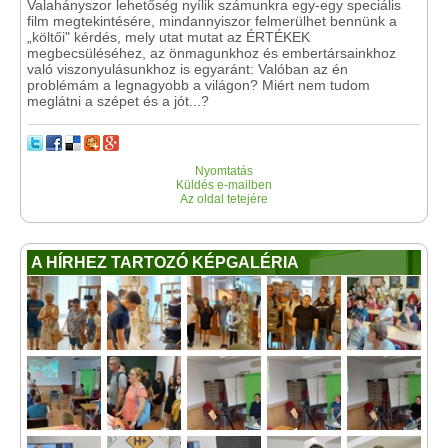
Valahányszor lehetőség nyílik számunkra egy-egy speciális
film megtekintésére, mindannyiszor felmerülhet bennünk a
„költői" kérdés, mely utat mutat az ÉRTÉKEK
megbecsüléséhez, az önmagunkhoz és embertársainkhoz
való viszonyulásunkhoz is egyaránt: Valóban az én
problémám a legnagyobb a világon? Miért nem tudom
meglátni a szépet és a jót...?
Nyomtatás
Küldés e-mailben
Az oldal tetejére
A HÍRHEZ TARTOZÓ KÉPGALÉRIA