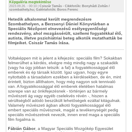
Képgaléria megtekintése
2023.09.26. - 00:10 |
Csiszár Tamás - Cikkfotók: Bonyhádi Zoltán /
szombathely.hu; Galériafotók: Boros Ferenc
Hetedik alkalommal került megrendezésre
Szombathelyen, a Berzsenyi Dániel Könyvtárban a
Speciális Nézőpont elnevezésű esélyegyenlőségi
rendezvény, ahol mozgássérült, szellemi fogyatékkal élő,
autista, illetve pszichiátriai beteg alkotók mutathatták be
filmjeiket. Csiszár Tamás írása.
Voltaképpen mit is jelent a kifejezés: speciális film? Sokakban
felmerülhet a kérdés, elvégre még mindig nagy a szakadék
(vagy ha úgy jobban tetszik: a fal) a fogyatékossággal élő
emberek és ép társaik között. Igaz ugyan, hogy egyre
nyitottabb a társadalom ezekben a kérdésekben, de én, mint
érintett, bizton állíthatom, hogy még nagyon sok tennivaló
van. A fogyatékossággal élő emberek életében hatalmas
szerepe van az önkifejezésnek - történjen az bármely
művészeti ág vagy egyéb cselekvés révén -, hiszen a
sérültségből adódó beszűkült lehetőségek ezáltal kitágulnak.
Valamely művészeti ágban alkotó fogyatékossággal élő
embert speciális művésznek, magát a tevékenységét pedig
speciális művészetnek nevezik, innen ered maga a speciális
film fogalma is.
Fábián Gábor
, a Magyar Speciális Mozgókép Egyesület