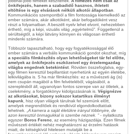
jobbnál-jobb filmeket készítenek.
A filmezés nem csak az
önkifejezés, hanem a szabadidő hasznos, ihletett
eltöltése is egy elvárások nélküli alkotói állapotban
.
Kommunikációs szempontból a film fontossága kiemelkedő az
ember számára, akár alkotóként, akár befogadóként vesz
részt a folyamatban. A beszélt nyelv lehet elvont, nehezebben
érthető, míg a képi, vizuális világ „egyértelmű". Függetlenül a
sérültségtől, a képi látvány könnyen és világosan érthető
mindenki számára.
Többször tapasztalható, hogy egy fogyatékossággal élő
ember számára a verbális kommunikáció gondot okozhat, míg
a speciális filmkészítés olyan lehetőségeket tár fel előtte,
amelyek az önkifejezés eszközeivel egy érzelemgazdag
világba engednek betekintést
. Röviden összefoglalva, egy-
egy filmen keresztül bepillantást nyerhetünk az egyén életébe,
lelkivilágába is. S ha már filmkészítés: ez a művészeti ág (is)
nem csupán magából a film felvételéből, vágásából, a
szereplésből áll, ugyanolyan fontos szerepe van az ötletek, a
cselekmény, a forgatókönyv kidolgozásának is.
Végignézve
az alkotásokat, bizony sokszor katartikus élményt
kapunk
, hisz olyan világok tárulnak fel szemünk előtt,
amelyek megrendítőek és rendkívül elgondolkodtatóak
lehetnek. „
A kamera a saját életükre irányul többnyire, de
azon keresztül önmagukkal is szembe néznek. "
- nyilatkozta
egyszer
Boros Ferenc
, az esemény házigazdája. Ezen filmek
művészeti értékét nehéz meghatározni az érzelmi hatások
miatt, de kétségkívül hitelesen mutatják be a