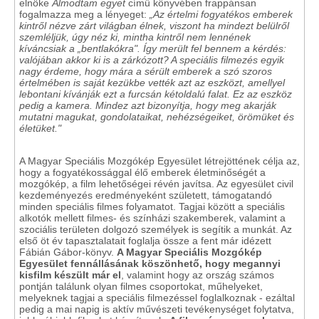
elnöke
Álmodtam egyet
című könyvében frappánsan
fogalmazza meg a lényeget:
„Az értelmi fogyatékos emberek
kintről nézve zárt világban élnek, viszont ha mindezt belülről
szemléljük, úgy néz ki, mintha kintről nem lennének
kíváncsiak a „bentlakókra". Így merült fel bennem a kérdés:
valójában akkor ki is a zárkózott? A speciális filmezés egyik
nagy érdeme, hogy mára a sérült emberek a szó szoros
értelmében is saját kezükbe vették azt az eszközt, amellyel
lebontani kívánják ezt a furcsán kétoldalú falat. Ez az eszköz
pedig a kamera. Mindez azt bizonyítja, hogy meg akarják
mutatni magukat, gondolataikat, nehézségeiket, örömüket és
életüket."
A Magyar Speciális Mozgókép Egyesület létrejöttének célja az,
hogy a fogyatékossággal élő emberek életminőségét a
mozgókép, a film lehetőségei révén javítsa. Az egyesület civil
kezdeményezés eredményeként született, támogatandó
minden speciális filmes folyamatot. Tagjai között a speciális
alkotók mellett filmes- és színházi szakemberek, valamint a
szociális területen dolgozó személyek is segítik a munkát. Az
első öt év tapasztalatait foglalja össze a fent már idézett
Fábián Gábor-könyv.
A Magyar Speciális Mozgókép
Egyesület fennállásának köszönhető, hogy megannyi
kisfilm készült már el
, valamint hogy az ország számos
pontján találunk olyan filmes csoportokat, műhelyeket,
melyeknek tagjai a speciális filmezéssel foglalkoznak - ezáltal
pedig a mai napig is aktív művészeti tevékenységet folytatva,