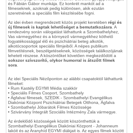
és Fábián Gábor munkája. Ez konkrét mankót ad a
filmeseknek, azoknak pedig különösen, akik ezután
szeretnének a speciális film készítésébe fogni.
Az idei évben megrendezett közös projekt keretében
régi és
új filmesek is kaptak lehetőséget a bemutatkozásra
. A
rendezvény során válogatást láthattunk a Szombathelyhez,
Vas vármegyéhez és a környező vármegyékhez köthető
fogyatékossággal élő és pszichiátriai beteg alkotók,
alkotócsoportok speciális filmjeiből. A népes publikum
filmvetítésnek, beszélgetéseknek, közösségek találkozójának
lehetett részese. A köszöntőket követően megkezdődött a
sokszor szívszorító, olykor humorral is átszőtt filmek
sora
.
Az idei Speciális Nézőponton az alábbi csapatoktól láthattunk
filmeket:
• Rum Kastély EGYMI Média szakkör
• Speciális Filmes Csoport, Szombathely
• Ágfalvai filmesek, SZEDIK - Szombathelyi Evangélikus
Diakóniai Központ Pszichiátriai Betegek Otthona, Ágfalva
• Szombathelyi Jóbarátok Filmes Közössége
• Szivárvány Integrált Szociális Intézmény Zala vármegye.
Az érdeklődő közösségek között köszönthettük a
Szombathelyi Evangélikus Diakóniai Központ - Johanneum
lakóit és az Aranyhíd EGYMI diákjait is. Az egyes filmek között