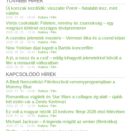
TOVÁBBI HÍREK
Új korszak kezdődik: visszatér Poirot – fiatalabb lesz, mint
valaha
2026. 07. 02. - 15:00 -
Kultúra
/
Film
Vörös csokoládé: Félelem, remény és zsarnokság – egy
megrázó történet országos tévépremieren
2026. 06. 23. - 13:20 -
Kultúra
/
Film
A csendes jelenetek mestere – Vermeer titka és a csend képei
2026. 05. 25. - 18:35 -
Kultúra
/
Film
New Yorkban díjat kapott a Bartók-koncertfilm
2026. 05. 25. - 16:35 -
Kultúra
/
Film
A jó, a rossz és a csúf – eddig kihagyott jelenetekkel bővült a
film a restaurált változatban
2026. 05. 08. - 13:45 -
Kultúra
/
Film
KAPCSOLÓDÓ HÍREK
A Bledi Nemzetközi Filmfesztivál versenyprogramjában a
Mommy Blue
2026. 07. 30. - 14:00 -
Kultúra
/
Film
Romantikus vígjáték és Star Wars a csillagos ég alatt – újabb
két estén vár a Zenés Kertmozi
2026. 07. 27. - 13:30 -
Kultúra
/
Film
Ez volt a magyar nézők 10 kedvenc filmje 2026 első félévében
2026. 07. 16. - 20:40 -
Kultúra
/
Film
Michael Jackson – A legenda mögött az ember (filmkritika)
2026. 07. 11. - 14:40 -
Kultúra
/
Film