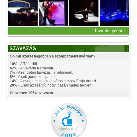
További galériák
SZAVAZÁS
Ön mit szeret legjobban a szombathelyi nyárban?
10%
- A Tófürdőt.
42%
- A Savaria Karnevált.
7%
- A rengeteg fagyizási lehetőséget.
8%
- A sok gondozott parkot.
14%
- A nyugalmat, amit a város atmoszférája áraszt.
20%
- Csak az számít, hogy igazán meleg legyen.
Összesen 1954 szavazat