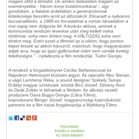
magam ettől a témától. De amikor beleástam magam az
eseményekbe - három évnyi kutatómunkával -, úgy
gondoltam, a fiatalok érdekében a generációmnak
kötelessége beszélni arról az időszakról. Elmaradt a nyilvános
bocsánatkérés, a 1989-es forradalmat a román társadalom a
mai napig nem dolgozta fel. A lezárás aktusa, aminek a
kommunista rendszer leverése után meg kellett volna
történnie, soha nem történt meg. A VÁLTOZÁS soha nem
történt meg. Ezért ezzel a filmmel az a célom, hogy pontos
képet fessek az akkori káoszról, másrészt, hogy magyarázatot
adjak arra, hogy az igazi gyilkosokat miért nem vonták évekig
felelősségre.
" - nyilatkozta a film rendezője, Tudor Giurgiu.
A rendező a forgatókönyvet Cecilia Stefanescuval és
Napoleon Helmisszel közösen jegyzi. Az operatőr Alex Sterian,
a vágó Lemhényi Réka, a sound designer Székely Tamás.
Erdélyi magyar színészek, köztük Bíró József, Dimény Áron
és Deák Zoltán is láthatóak a filmben. Az alkotás vezető
producere Oana Bujgoi Giorgiu (Libra Films),
koproducere Berger József, magyarországi koprodukciós
partnere és a film hazai forgalmazója a Mythberg Films.
Nyomtatás
Küldés e-mailben
Az oldal tetejére