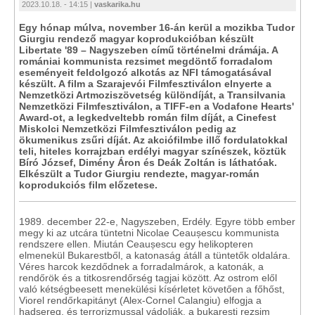
2023.10.18. - 14:15 |
vaskarika.hu
Egy hónap múlva, november 16-án kerül a mozikba Tudor
Giurgiu rendező magyar koprodukcióban készült
Libertate '89 – Nagyszeben című történelmi drámája. A
romániai kommunista rezsimet megdöntő forradalom
eseményeit feldolgozó alkotás az NFI támogatásával
készült. A film a Szarajevói Filmfesztiválon elnyerte a
Nemzetközi Artmoziszövetség különdíját, a Transilvania
Nemzetközi Filmfesztiválon, a TIFF-en a Vodafone Hearts'
Award-ot, a legkedveltebb román film díját, a Cinefest
Miskolci Nemzetközi Filmfesztiválon pedig az
ökumenikus zsűri díját. Az akciófilmbe illő fordulatokkal
teli, hiteles korrajzban erdélyi magyar színészek, köztük
Bíró József, Dimény Áron és Deák Zoltán is láthatóak.
Elkészült a Tudor Giurgiu rendezte, magyar-román
koprodukciós film előzetese.
1989. december 22-e, Nagyszeben, Erdély. Egyre több ember
megy ki az utcára tüntetni Nicolae Ceaușescu kommunista
rendszere ellen. Miután Ceaușescu egy helikopteren
elmenekül Bukarestből, a katonaság átáll a tüntetők oldalára.
Véres harcok kezdődnek a forradalmárok, a katonák, a
rendőrök és a titkosrendőrség tagjai között. Az ostrom elől
való kétségbeesett menekülési kísérletet követően a főhőst,
Viorel rendőrkapitányt (Alex-Cornel Calangiu)
elfogja a
hadsereg, és terrorizmussal vádolják. a bukaresti rezsim