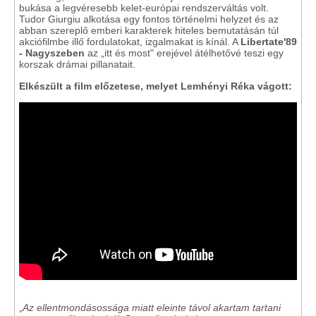
bukása a legvéresebb kelet-európai rendszerváltás volt.
Tudor Giurgiu alkotása egy fontos történelmi helyzet és az
abban szereplő emberi karakterek hiteles bemutatásán túl
akciófilmbe illő fordulatokat, izgalmakat is kínál. A
Libertate'89
- Nagyszeben
az „itt és most" erejével átélhetővé teszi egy
korszak drámai pillanatait.
Elkészült a film előzetese, melyet Lemhényi Réka vágott:
„
Az ellentmondásossága miatt eleinte távol akartam tartani