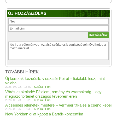
ÚJ HOZZÁSZÓLÁS
TOVÁBBI HÍREK
Új korszak kezdődik: visszatér Poirot – fiatalabb lesz, mint
valaha
2026. 07. 02. - 15:00 -
Kultúra
/
Film
Vörös csokoládé: Félelem, remény és zsarnokság – egy
megrázó történet országos tévépremieren
2026. 06. 23. - 13:20 -
Kultúra
/
Film
A csendes jelenetek mestere – Vermeer titka és a csend képei
2026. 05. 25. - 18:35 -
Kultúra
/
Film
New Yorkban díjat kapott a Bartók-koncertfilm