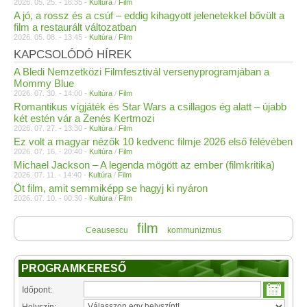
2026. 05. 25. - 16:35 -
Kultúra
/
Film
A jó, a rossz és a csúf – eddig kihagyott jelenetekkel bővült a
film a restaurált változatban
2026. 05. 08. - 13:45 -
Kultúra
/
Film
KAPCSOLÓDÓ HÍREK
A Bledi Nemzetközi Filmfesztivál versenyprogramjában a
Mommy Blue
2026. 07. 30. - 14:00 -
Kultúra
/
Film
Romantikus vígjáték és Star Wars a csillagos ég alatt – újabb
két estén vár a Zenés Kertmozi
2026. 07. 27. - 13:30 -
Kultúra
/
Film
Ez volt a magyar nézők 10 kedvenc filmje 2026 első félévében
2026. 07. 16. - 20:40 -
Kultúra
/
Film
Michael Jackson – A legenda mögött az ember (filmkritika)
2026. 07. 11. - 14:40 -
Kultúra
/
Film
Öt film, amit semmiképp se hagyj ki nyáron
2026. 07. 10. - 00:30 -
Kultúra
/
Film
film
Ceausescu
kommunizmus
PROGRAMKERESŐ
Időpont:
Helyszín: