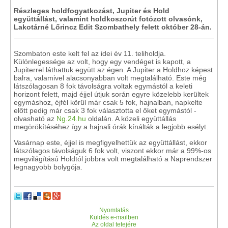
Részleges holdfogyatkozást, Jupiter és Hold
együttállást, valamint holdkoszorút fotózott olvasónk,
Lakotárné Lőrincz Edit Szombathely felett október 28-án.
Szombaton este kelt fel az idei év 11. teliholdja.
Különlegessége az volt, hogy egy vendéget is kapott, a
Jupiterrel láthattuk együtt az égen. A Jupiter a Holdhoz képest
balra, valamivel alacsonyabban volt megtalálható. Este még
látszólagosan 8 fok távolságra voltak egymástól a keleti
horizont felett, majd éjjel útjuk során egyre közelebb kerültek
egymáshoz, éjfél körül már csak 5 fok, hajnalban, napkelte
előtt pedig már csak 3 fok választotta el őket egymástól -
olvasható az
Ng.24.hu
oldalán. A közeli együttállás
megörökítéséhez így a hajnali órák kínálták a legjobb esélyt.
Vasárnap este, éjjel is megfigyelhettük az együttállást, ekkor
látszólagos távolságuk 6 fok volt, viszont ekkor már a 99%-os
megvilágítású Holdtól jobbra volt megtalálható a Naprendszer
legnagyobb bolygója.
Nyomtatás
Küldés e-mailben
Az oldal tetejére