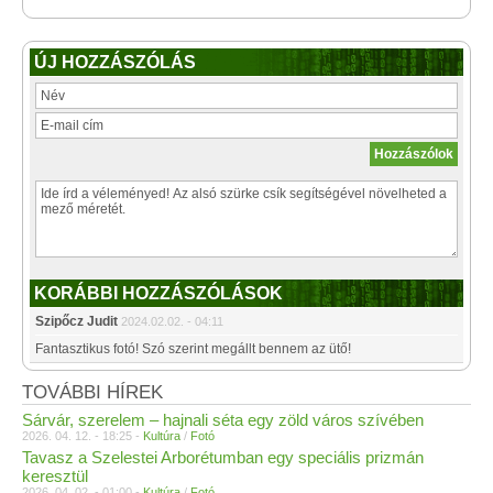
ÚJ HOZZÁSZÓLÁS
KORÁBBI HOZZÁSZÓLÁSOK
Szipőcz Judit
2024.02.02. - 04:11
Fantasztikus fotó! Szó szerint megállt bennem az ütő!
TOVÁBBI HÍREK
Sárvár, szerelem – hajnali séta egy zöld város szívében
2026. 04. 12. - 18:25 -
Kultúra
/
Fotó
Tavasz a Szelestei Arborétumban egy speciális prizmán
keresztül
2026. 04. 02. - 01:00 -
Kultúra
/
Fotó