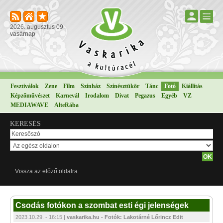
2026. augusztus 09.
vasárnap
Fesztiválok
Zene
Film
Színház
Színésztükör
Tánc
Fotó
Kiállítás
Képzőművészet
Karnevál
Irodalom
Divat
Pegazus
Egyéb
VZ
MEDIAWAVE
AlteRába
KERESÉS
Vissza az előző oldalra
Csodás fotókon a szombat esti égi jelenségek
2023.10.29. - 16:15 |
vaskarika.hu - Fotók: Lakotárné Lőrincz Edit