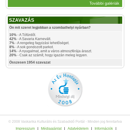
További galériák
SZAVAZÁS
Ön mit szeret legjobban a szombathelyi nyárban?
10%
- A Tófürdőt.
42%
- A Savaria Karnevált.
7%
- A rengeteg fagyizási lehetőséget.
8%
- A sok gondozott parkot.
14%
- A nyugalmat, amit a város atmoszférája áraszt.
20%
- Csak az számít, hogy igazán meleg legyen.
Összesen 1954 szavazat
© 2008 Vaskarika Kulturális és Szabadidő Portál - Minden jog fenntartva
Impresszum
|
Médiaajánlat
|
Adatvédelem
|
Információk
|