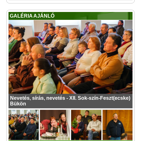
GALÉRIA AJÁNLÓ
Nevetés, sírás, nevetés - XII. Sok-szín-Feszt(ecske)
Bükön