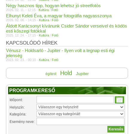
Négy hasznos tipp, hogyan lehetsz jó streetfotós
2026. 02. 11. - 12:15 -
Kultúra
/
Fotó
Elhunyt Keleti Éva, a magyar fotográfia nagyasszonya
2026. 02. 06. - 14:15 -
Kultúra
/
Fotó
Áldott Karácsonyt kívánunk Csider Sándor verseivel és ködös
esti kőszegi fotókkal
2025. 12. 24. - 17:15 -
Kultúra
/
Fotó
KAPCSOLÓDÓ HÍREK
Vénusz - Holdsarló - Jupiter - Ilyen volt a tegnap esti égi
jelenség
2023. 02. 23. - 00:10 -
Kultúra
/
Fotó
Hold
Jupiter
égitest
PROGRAMKERESŐ
Időpont:
Helyszín:
Kategória:
Esemény neve: