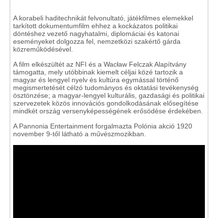
A korabeli haditechnikát felvonultató, játékfilmes elemekkel
tarkított dokumentumfilm ehhez a kockázatos politikai
döntéshez vezető nagyhatalmi, diplomáciai és katonai
eseményeket dolgozza fel, nemzetközi szakértő gárda
közreműködésével.
A film elkészültét az NFI és a Wacław Felczak Alapítvány
támogatta, mely utóbbinak kiemelt céljai közé tartozik a
magyar és lengyel nyelv és kultúra egymással történő
megismertetését célzó tudományos és oktatási tevékenység
ösztönzése; a magyar-lengyel kulturális, gazdasági és politikai
szervezetek közös innovációs gondolkodásának elősegítése
mindkét ország versenyképességének erősödése érdekében.
A Pannonia Entertainment forgalmazta Polónia akció 1920
november 9-től látható a művészmozikban.