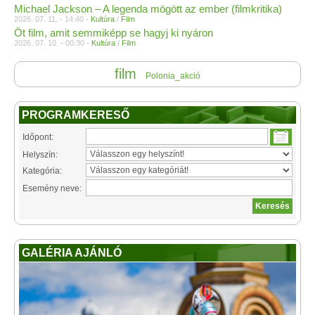
Michael Jackson – A legenda mögött az ember (filmkritika)
2026. 07. 11. - 14:40 -
Kultúra
/
Film
Öt film, amit semmiképp se hagyj ki nyáron
2026. 07. 10. - 00:30 -
Kultúra
/
Film
film
Polonia_akció
PROGRAMKERESŐ
Időpont:
Helyszín:
Kategória:
Esemény neve:
GALÉRIA AJÁNLÓ