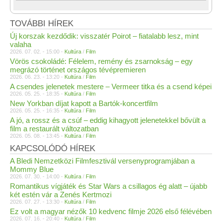
TOVÁBBI HÍREK
Új korszak kezdődik: visszatér Poirot – fiatalabb lesz, mint
valaha
2026. 07. 02. - 15:00 -
Kultúra
/
Film
Vörös csokoládé: Félelem, remény és zsarnokság – egy
megrázó történet országos tévépremieren
2026. 06. 23. - 13:20 -
Kultúra
/
Film
A csendes jelenetek mestere – Vermeer titka és a csend képei
2026. 05. 25. - 18:35 -
Kultúra
/
Film
New Yorkban díjat kapott a Bartók-koncertfilm
2026. 05. 25. - 16:35 -
Kultúra
/
Film
A jó, a rossz és a csúf – eddig kihagyott jelenetekkel bővült a
film a restaurált változatban
2026. 05. 08. - 13:45 -
Kultúra
/
Film
KAPCSOLÓDÓ HÍREK
A Bledi Nemzetközi Filmfesztivál versenyprogramjában a
Mommy Blue
2026. 07. 30. - 14:00 -
Kultúra
/
Film
Romantikus vígjáték és Star Wars a csillagos ég alatt – újabb
két estén vár a Zenés Kertmozi
2026. 07. 27. - 13:30 -
Kultúra
/
Film
Ez volt a magyar nézők 10 kedvenc filmje 2026 első félévében
2026. 07. 16. - 20:40 -
Kultúra
/
Film