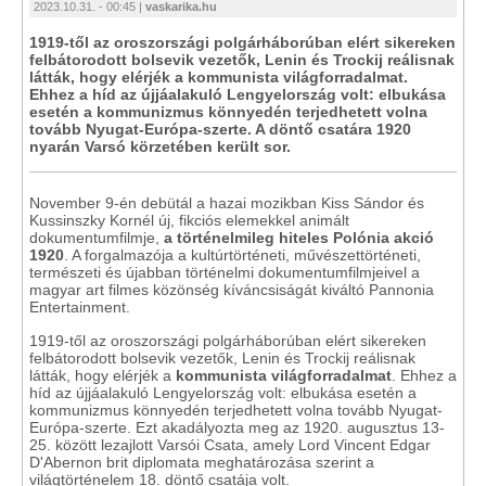
2023.10.31. - 00:45 |
vaskarika.hu
1919-től az oroszországi polgárháborúban elért sikereken
felbátorodott bolsevik vezetők, Lenin és Trockij reálisnak
látták, hogy elérjék a kommunista világforradalmat.
Ehhez a híd az újjáalakuló Lengyelország volt: elbukása
esetén a kommunizmus könnyedén terjedhetett volna
tovább Nyugat-Európa-szerte. A döntő csatára 1920
nyarán Varsó körzetében került sor.
November 9-én debütál a hazai mozikban Kiss Sándor és
Kussinszky Kornél új, fikciós elemekkel animált
dokumentumfilmje,
a történelmileg hiteles Polónia akció
1920
. A forgalmazója a kultúrtörténeti, művészettörténeti,
természeti és újabban történelmi dokumentumfilmjeivel a
magyar art filmes közönség kíváncsiságát kiváltó Pannonia
Entertainment.
1919-től az oroszországi polgárháborúban elért sikereken
felbátorodott bolsevik vezetők, Lenin és Trockij reálisnak
látták, hogy elérjék a
kommunista világforradalmat
. Ehhez a
híd az újjáalakuló Lengyelország volt: elbukása esetén a
kommunizmus könnyedén terjedhetett volna tovább Nyugat-
Európa-szerte. Ezt akadályozta meg az 1920. augusztus 13-
25. között lezajlott Varsói Csata, amely Lord Vincent Edgar
D'Abernon brit diplomata meghatározása szerint a
világtörténelem 18. döntő csatája volt.