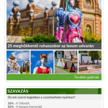
25 meghökkentő ruhaszobor az Iseum udvarán
További galériák
SZAVAZÁS
Ön mit szeret legjobban a szombathelyi nyárban?
10%
- A Tófürdőt.
42%
- A Savaria Karnevált.