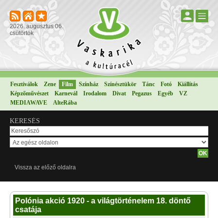
2026. augusztus 06.
csütörtök
Fesztiválok
Zene
Film
Színház
Színésztükör
Tánc
Fotó
Kiállítás
Képzőművészet
Karnevál
Irodalom
Divat
Pegazus
Egyéb
VZ
MEDIAWAVE
AlteRába
KERESÉS
Vissza az előző oldalra
Polónia akció 1920 - a világtörténelem 18. döntő
csatája