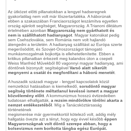
Az ütközet előtti pillanatokban a lengyel hadseregnek
gyakorlatilag nem volt már lőszertartaléka. A háborúnak
ebben a szakaszában Franciaországot leszámítva egyetlen
ország ajánlott segítséget, Magyarország. A Trianoni diktátum
értelmében azonban
Magyarország nem gyárthatott és
nem is szállíthatott hadianyagot
. Magyar katonákat pedig
sem Csehszlovákia, sem Románia nem volt hajlandó
átengedni a területén. A hadianyag szállítást az Európa szerte
megerősödött, és Szovjet-Oroszországot támogató
munkásmozgalmak bojkottja is ellehetetlenítette. Ebben a
kritikus pillanatban érkezett meg kalandos úton a csepeli
Weiss Manfréd Művekből 80 vagonnyi magyar hadianyag, ami
döntőnek bizonyult: segítségével
Varsó alatt sikerült
megnyerni a csatát és megfordítani a háború menetét
.
A huszadik századi magyar - lengyel kapcsolatok közül
nemzetközi hatásaiban is kiemelkedő,
sorsdöntő magyar
segítség története méltatlanul kevéssé ismert a magyar
közvélemény előtt
. A kommunizmus hosszú évtizedeiben
tudatosan elhallgatták,
a rezsim mindörökre törölni akarta a
nemzet emlékezetéből
. Míg a Tanácsköztársaság
történetének
megismerése már gyermekkortól kötelező volt, addig mély
hallgatás övezte azt a tényt, hogy egy évvel később
éppen
Magyarországnak volt döntő szerepe abban, hogy a
bolsevizmus nem borította lángba egész Európát.