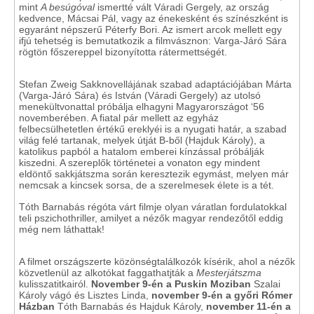
mint
A besúgóval
ismertté vált Váradi Gergely, az ország
kedvence, Mácsai Pál, vagy az énekesként és színészként is
egyaránt népszerű Péterfy Bori. Az ismert arcok mellett egy
ifjú tehetség is bemutatkozik a filmvásznon: Varga-Járó Sára
rögtön főszereppel bizonyította rátermettségét.
Stefan Zweig Sakknovellájának szabad adaptációjában Márta
(Varga-Járó Sára) és István (Váradi Gergely) az utolsó
menekültvonattal próbálja elhagyni Magyarországot ‘56
novemberében. A fiatal pár mellett az egyház
felbecsülhetetlen értékű ereklyéi is a nyugati határ, a szabad
világ felé tartanak, melyek útját B-ből (Hajduk Károly), a
katolikus papból a hatalom emberei kínzással próbálják
kiszedni. A szereplők történetei a vonaton egy mindent
eldöntő sakkjátszma során keresztezik egymást, melyen már
nemcsak a kincsek sorsa, de a szerelmesek élete is a tét.
Tóth Barnabás régóta várt filmje olyan váratlan fordulatokkal
teli pszichothriller, amilyet a nézők magyar rendezőtől eddig
még nem láthattak!
A filmet országszerte közönségtalálkozók kísérik, ahol a nézők
közvetlenül az alkotókat faggathatjták a
Mesterjátszma
kulisszatitkairól.
November 9-én a Puskin Moziban
Szalai
Károly vágó és Lisztes Linda,
november 9-én a győri Rómer
Házban
Tóth Barnabás és Hajduk Károly,
november 11-én a