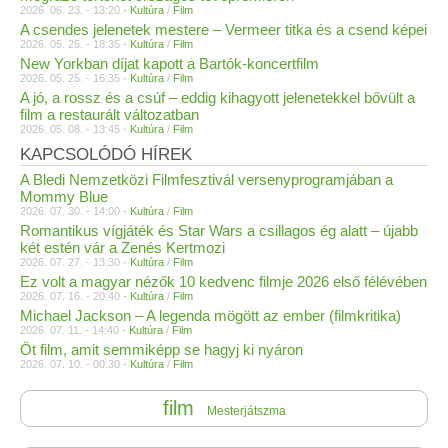
2026. 06. 23. - 13:20 -
Kultúra
/
Film
A csendes jelenetek mestere – Vermeer titka és a csend képei
2026. 05. 25. - 18:35 -
Kultúra
/
Film
New Yorkban díjat kapott a Bartók-koncertfilm
2026. 05. 25. - 16:35 -
Kultúra
/
Film
A jó, a rossz és a csúf – eddig kihagyott jelenetekkel bővült a
film a restaurált változatban
2026. 05. 08. - 13:45 -
Kultúra
/
Film
KAPCSOLÓDÓ HÍREK
A Bledi Nemzetközi Filmfesztivál versenyprogramjában a
Mommy Blue
2026. 07. 30. - 14:00 -
Kultúra
/
Film
Romantikus vígjáték és Star Wars a csillagos ég alatt – újabb
két estén vár a Zenés Kertmozi
2026. 07. 27. - 13:30 -
Kultúra
/
Film
Ez volt a magyar nézők 10 kedvenc filmje 2026 első félévében
2026. 07. 16. - 20:40 -
Kultúra
/
Film
Michael Jackson – A legenda mögött az ember (filmkritika)
2026. 07. 11. - 14:40 -
Kultúra
/
Film
Öt film, amit semmiképp se hagyj ki nyáron
2026. 07. 10. - 00:30 -
Kultúra
/
Film
film
Mesterjátszma