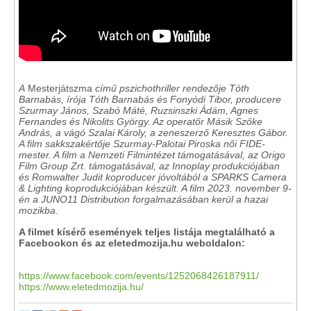
A
Mesterjátszma
című pszichothriller rendezője Tóth
Barnabás, írója Tóth Barnabás és Fonyódi Tibor, producere
Szurmay János, Szabó Máté, Ruzsinszki Ádám, Agnes
Fernandes és Nikolits György. Az operatőr Másik Szőke
András, a vágó Szalai Károly, a zeneszerző Keresztes Gábor.
A film sakkszakértője Szurmay-Palotai Piroska női FIDE-
mester. A film a Nemzeti Filmintézet támogatásával, az Origo
Film Group Zrt. támogatásával, az Innoplay produkciójában
és Romwalter Judit koproducer jóvoltából a SPARKS Camera
& Lighting koprodukciójában készült. A film 2023. november 9-
én a JUNO11 Distribution forgalmazásában kerül a hazai
mozikba.
A filmet kísérő események teljes listája megtalálható a
Facebookon és az eletedmozija.hu weboldalon:
https://www.facebook.com/events/1252068426187911/
https://www.eletedmozija.hu/