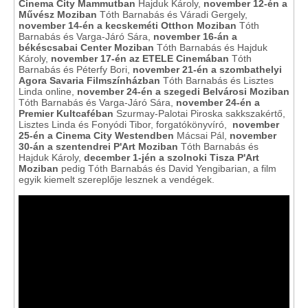
Cinema City Mammutban
Hajduk Károly,
november 12-én a
Művész Moziban
Tóth Barnabás és Váradi Gergely,
november 14-én a kecskeméti Otthon Moziban
Tóth
Barnabás és Varga-Járó Sára,
november 16-án a
békéscsabai Center Moziban
Tóth Barnabás és Hajduk
Károly,
november 17-én az ETELE Cinemában
Tóth
Barnabás és Péterfy Bori,
november 21-én a szombathelyi
Agora Savaria Filmszínházban
Tóth Barnabás és Lisztes
Linda online,
november 24-én a szegedi Belvárosi Moziban
Tóth Barnabás és Varga-Járó Sára,
november 24-én a
Premier Kultcaféban
Szurmay-Palotai Piroska sakkszakértő,
Lisztes Linda és Fonyódi Tibor, forgatókönyvíró,
november
25-én a Cinema City Westendben
Mácsai Pál,
november
30-án a szentendrei P'Art Moziban
Tóth Barnabás és
Hajduk Károly,
december 1-jén a szolnoki Tisza P'Art
Moziban
pedig Tóth Barnabás és David Yengibarian, a film
egyik kiemelt szereplője lesznek a vendégek.