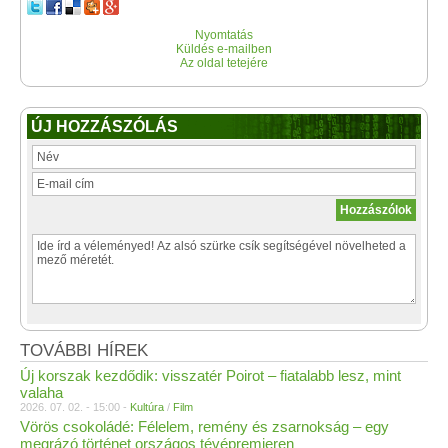
Nyomtatás
Küldés e-mailben
Az oldal tetejére
ÚJ HOZZÁSZÓLÁS
TOVÁBBI HÍREK
Új korszak kezdődik: visszatér Poirot – fiatalabb lesz, mint
valaha
2026. 07. 02. - 15:00 -
Kultúra
/
Film
Vörös csokoládé: Félelem, remény és zsarnokság – egy
megrázó történet országos tévépremieren