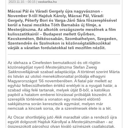
2023.11.10. - 00:15 |
vaskarika.hu
Mácsai Pál és Váradi Gergely újra nagyvásznon -
November 9-től Hajduk Károly, Mácsai Pál, Váradi
Gergely, Péterfy Bori és Varga-Járó Sára főszereplésével
kerül a hazai mozikba Tóth Barnabás új filmje, a
Mesterjátszma. Az alkotók országszerte mesélnek a film
kulisszatitkairól – Budapest mellett Győrben,
Kecskeméten, Békéscsabán, Szombathelyen, Szegeden,
Szentendrén és Szolnokon is közönségtalálkozókkal
várják a váratlan fordulatokkal teli mozifilm nézőit.
Az idehaza a Cinefesten bemutatkozó és ott rögtön
közönségdíjat nyerő
Mesterjátszma
Stefan Zweig
Sakknovellájának
szabad adaptációja. A történet szerint Márta
és István az utolsó menekültvonattal próbálja elhagyni
Magyarországot ‘56 novemberében. A fiatal pár mellett az
egyház felbecsülhetetlen értékű ereklyéi is a nyugati határ, a
szabad világ felé tartanak, melyek útját B-ből, a katolikus
papból a hatalom emberei kínzással próbálják kiszedni. A
szereplők történetei a vonaton egy mindent eldöntő
sakkjátszma során keresztezik egymást, melyen már
nemcsak a kincsek sorsa, de a szerelmesek élete is a tét.
Az Oscar shortlistjéig jutó
Akik maradtak
után a rendező újra
együtt dolgozott Hajduk Károllyal a
Mesterjátszmában
- az
összeszokott pároshoz olyan kiváló színészek csatlakoztak,