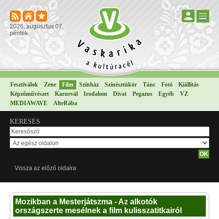
2026. augusztus 07.
péntek
Fesztiválok
Zene
Film
Színház
Színésztükör
Tánc
Fotó
Kiállítás
Képzőművészet
Karnevál
Irodalom
Divat
Pegazus
Egyéb
VZ
MEDIAWAVE
AlteRába
KERESÉS
Vissza az előző oldalra
Mozikban a Mesterjátszma - Az alkotók
országszerte mesélnek a film kulisszatitkairól