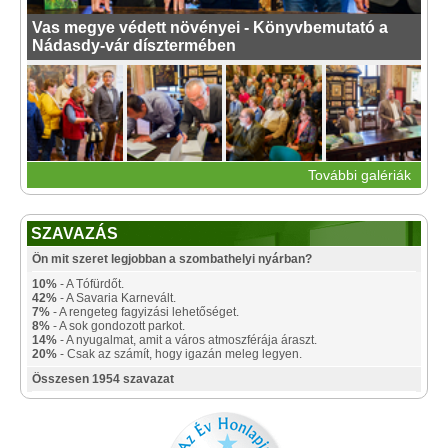
Vas megye védett növényei - Könyvbemutató a
Nádasdy-vár dísztermében
További galériák
SZAVAZÁS
Ön mit szeret legjobban a szombathelyi nyárban?
10%
- A Tófürdőt.
42%
- A Savaria Karnevált.
7%
- A rengeteg fagyizási lehetőséget.
8%
- A sok gondozott parkot.
14%
- A nyugalmat, amit a város atmoszférája áraszt.
20%
- Csak az számít, hogy igazán meleg legyen.
Összesen 1954 szavazat