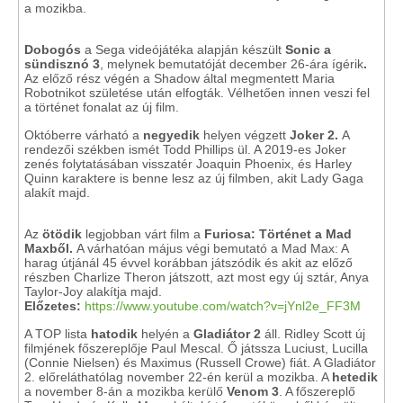
a mozikba.
Dobogós
a Sega videójátéka alapján készült
Sonic a
sündisznó 3
, melynek bemutatóját
december 26-ára ígérik
.
Az előző rész végén a
Shadow által megmentett Maria
Robotnikot születése után elfogták. Vélhetően innen veszi fel
a történet fonalat az új film.
Októberre várható a
negyedik
helyen végzett
Joker 2.
A
rendezői székben ismét Todd Phillips ül. A 2019-es Joker
zenés folytatásában visszatér Joaquin Phoenix, és Harley
Quinn karaktere is benne lesz az új filmben, akit Lady Gaga
alakít majd.
Az
ötödik
legjobban várt film a
Furiosa: Történet a Mad
Maxből.
A várhatóan május végi bemutató a Mad Max: A
harag útjánál 45 évvel korábban játszódik és akit az előző
részben Charlize Theron játszott, azt most egy új sztár, Anya
Taylor-Joy alakítja majd.
Előzetes:
https://www.youtube.com/watch?v=jYnl2e_FF3M
A TOP lista
hatodik
helyén a
Gladiátor 2
áll.
Ridley Scott új
filmjének főszereplője Paul Mescal. Ő játssza Luciust, Lucilla
(Connie Nielsen) és Maximus (Russell Crowe) fiát. A Gladiátor
2. előreláthatólag november 22-én kerül a mozikba. A
hetedik
a november 8-án a mozikba kerülő
Venom 3
. A főszereplő