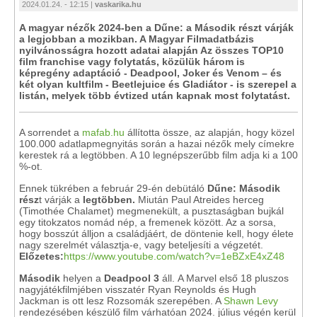
2024.01.24. - 12:15 |
vaskarika.hu
A magyar nézők 2024-ben a Dűne: a Második részt várják
a legjobban a mozikban. A Magyar Filmadatbázis
nyilvánosságra hozott adatai alapján Az összes TOP10
film franchise vagy folytatás, közülük három is
képregény adaptáció - Deadpool, Joker és Venom – és
két olyan kultfilm - Beetlejuice és Gladiátor - is szerepel a
listán, melyek több évtized után kapnak most folytatást.
A sorrendet a
mafab.hu
állította össze, az alapján, hogy közel
100.000 adatlapmegnyitás során a hazai nézők mely címekre
kerestek rá a legtöbben. A 10 legnépszerűbb film adja ki a 100
%-ot.
Ennek tükrében a február 29-én debütáló
Dűne: Második
rész
t várják a
legtöbben.
Miután Paul Atreides herceg
(Timothée Chalamet) megmenekült, a pusztaságban bujkál
egy titokzatos nomád nép, a fremenek között. Az a sorsa,
hogy bosszút álljon a családjáért, de döntenie kell, hogy élete
nagy szerelmét választja-e, vagy beteljesíti a végzetét.
Előzetes:
https://www.youtube.com/watch?v=1eBZxE4xZ48
Második
helyen a
Deadpool 3
áll.
A Marvel első 18 pluszos
nagyjátékfilmjében visszatér Ryan Reynolds és Hugh
Jackman is ott lesz Rozsomák szerepében. A
Shawn Levy
rendezésében készülő film várhatóan 2024. július végén kerül