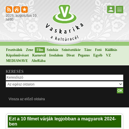
2026. augusztus 10.
hétfő
Fesztiválok
Zene
Film
Színház
Színésztükör
Tánc
Fotó
Kiállítás
Képzőművészet
Karnevál
Irodalom
Divat
Pegazus
Egyéb
VZ
MEDIAWAVE
AlteRába
KERESÉS
Vissza az előző oldalra
Ezt a 10 filmet várják legjobban a magyarok 2024-
ben