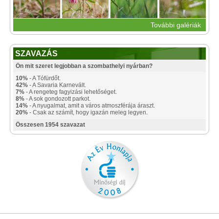
További galériák
SZAVAZÁS
Ön mit szeret legjobban a szombathelyi nyárban?
10%
- A Tófürdőt.
42%
- A Savaria Karnevált.
7%
- A rengeteg fagyizási lehetőséget.
8%
- A sok gondozott parkot.
14%
- A nyugalmat, amit a város atmoszférája áraszt.
20%
- Csak az számít, hogy igazán meleg legyen.
Összesen 1954 szavazat