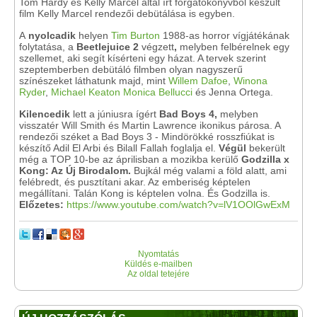
Tom Hardy és Kelly Marcel által írt forgatókönyvből készült
film Kelly Marcel rendezői debütálása is egyben.
A
nyolcadik
helyen
Tim Burton
1988-as horror vígjátékának
folytatása, a
Beetlejuice 2
végzett
,
melyben felbérelnek egy
szellemet, aki segít kísérteni egy házat. A tervek szerint
szeptemberben debütáló filmben olyan nagyszerű
színészeket láthatunk majd, mint
Willem Dafoe
,
Winona
Ryder
,
Michael Keaton
Monica Bellucci
és Jenna Ortega.
Kilencedik
lett a júniusra ígért
Bad Boys 4,
melyben
visszatér Will Smith és Martin Lawrence ikonikus párosa. A
rendezői széket a Bad Boys 3 - Mindörökké rosszfiúkat is
készítő Adil El Arbi és Bilall Fallah foglalja el.
Végül
bekerült
még a TOP 10-be az áprilisban a mozikba kerülő
Godzilla x
Kong: Az Új Birodalom.
Bujkál még valami a föld alatt, ami
felébredt, és pusztítani akar. Az emberiség képtelen
megállítani. Talán Kong is képtelen volna. És Godzilla is.
Előzetes:
https://www.youtube.com/watch?v=lV1OOlGwExM
Nyomtatás
Küldés e-mailben
Az oldal tetejére