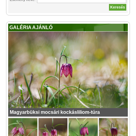
GALÉRIA AJÁNLÓ
Magyarbüksi mocsári kockásliliom-túra