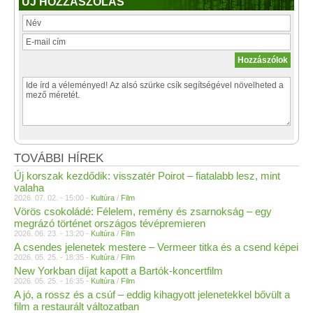
ÚJ HOZZÁSZÓLÁS
TOVÁBBI HÍREK
Új korszak kezdődik: visszatér Poirot – fiatalabb lesz, mint
valaha
2026. 07. 02. - 15:00 -
Kultúra
/
Film
Vörös csokoládé: Félelem, remény és zsarnokság – egy
megrázó történet országos tévépremieren
2026. 06. 23. - 13:20 -
Kultúra
/
Film
A csendes jelenetek mestere – Vermeer titka és a csend képei
2026. 05. 25. - 18:35 -
Kultúra
/
Film
New Yorkban díjat kapott a Bartók-koncertfilm
2026. 05. 25. - 16:35 -
Kultúra
/
Film
A jó, a rossz és a csúf – eddig kihagyott jelenetekkel bővült a
film a restaurált változatban