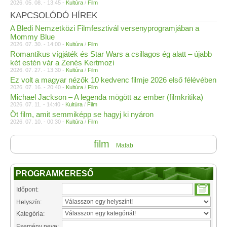
2026. 05. 08. - 13:45 -
Kultúra
/
Film
KAPCSOLÓDÓ HÍREK
A Bledi Nemzetközi Filmfesztivál versenyprogramjában a
Mommy Blue
2026. 07. 30. - 14:00 -
Kultúra
/
Film
Romantikus vígjáték és Star Wars a csillagos ég alatt – újabb
két estén vár a Zenés Kertmozi
2026. 07. 27. - 13:30 -
Kultúra
/
Film
Ez volt a magyar nézők 10 kedvenc filmje 2026 első félévében
2026. 07. 16. - 20:40 -
Kultúra
/
Film
Michael Jackson – A legenda mögött az ember (filmkritika)
2026. 07. 11. - 14:40 -
Kultúra
/
Film
Öt film, amit semmiképp se hagyj ki nyáron
2026. 07. 10. - 00:30 -
Kultúra
/
Film
film
Mafab
PROGRAMKERESŐ
Időpont:
Helyszín:
Kategória:
Esemény neve: