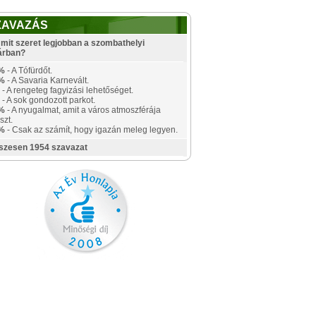
ZAVAZÁS
mit szeret legjobban a szombathelyi
árban?
%
- A Tófürdőt.
%
- A Savaria Karnevált.
- A rengeteg fagyizási lehetőséget.
- A sok gondozott parkot.
%
- A nyugalmat, amit a város atmoszférája
szt.
%
- Csak az számít, hogy igazán meleg legyen.
szesen 1954 szavazat