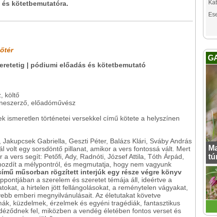
Kat
 és kötetbemutatóra.
Es
zőtér
G
szeretetig | pódiumi előadás és kötetbemutató
 költő
eneszerző, előadóművész
ek ismeretlen történetei versekkel című kötete a helyszínen
, Jakupcsek Gabriella, Geszti Péter, Balázs Klári, Sváby András
Ma
olt egy sorsdöntő pillanat, amikor a vers fontossá vált. Mert
a vers segít: Petőfi, Ady, Radnóti, József Attila, Tóth Árpád,
tú
kimozdít a mélypontról, és megmutatja, hogy nem vagyunk
című műsorban rögzített interjúk egy része végre könyv
ppontjában a szerelem és szeretet témája áll, ideértve a
tokat, a hirtelen jött fellángolásokat, a reménytelen vágyakat,
yebb emberi megnyilvánulásait. Az életutakat követve
zmák, küzdelmek, érzelmek és egyéni tragédiák, fantasztikus
 idéződnek fel, miközben a vendég életében fontos verset és