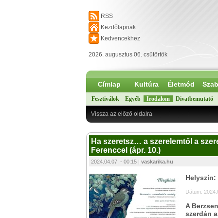
RSS
Kezdőlapnak
Kedvencekhez
2026. augusztus 06. csütörtök
Címlap
Kultúra
Életmód
Szab
Fesztiválok
Egyéb
Irodalom
Divatbemutató
Vissza az előző oldalra
Ha szeretsz… a szerelemtől a szere
Ferenccel (ápr. 10.)
2024.04.07. - 00:15 |
vaskarika.hu
Helyszín:
Dátum: 2024.
A Berzsen
szerdán a