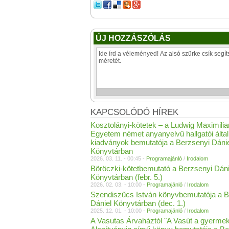
ÚJ HOZZÁSZÓLÁS
KAPCSOLÓDÓ HÍREK
Kosztolányi-kötetek – a Ludwig Maximili
Egyetem német anyanyelvű hallgatói által 
kiadványok bemutatója a Berzsenyi Dáni
Könyvtárban
2026. 03. 11. - 00:45 -
Programajánló
/
Irodalom
Böröczki-kötetbemutató a Berzsenyi Dáni
Könyvtárban (febr. 5.)
2026. 02. 03. - 10:00 -
Programajánló
/
Irodalom
Szendiszűcs István könyvbemutatója a B
Dániel Könyvtárban (dec. 1.)
2025. 12. 01. - 10:00 -
Programajánló
/
Irodalom
A Vasutas Árvaháztól "A Vasút a gyermek