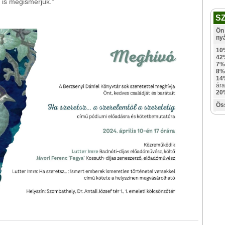
 is megismerjük."
S
Ön 
ny
10
42
7%
8%
14
ára
20
Ös