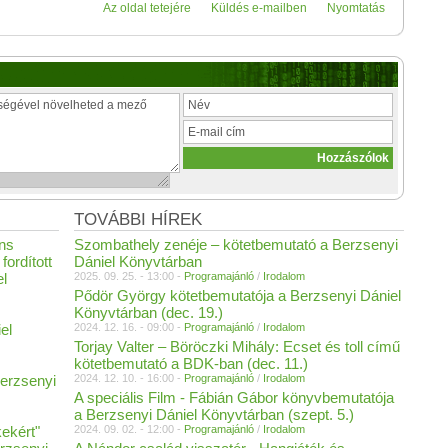
Az oldal tetejére
Küldés e-mailben
Nyomtatás
TOVÁBBI HÍREK
ans
Szombathely zenéje – kötetbemutató a Berzsenyi
fordított
Dániel Könyvtárban
el
2025. 09. 25. - 13:00 -
Programajánló
/
Irodalom
Pődör György kötetbemutatója a Berzsenyi Dániel
Könyvtárban (dec. 19.)
el
2024. 12. 16. - 09:00 -
Programajánló
/
Irodalom
Torjay Valter – Böröczki Mihály: Ecset és toll című
kötetbemutató a BDK-ban (dec. 11.)
erzsenyi
2024. 12. 10. - 16:00 -
Programajánló
/
Irodalom
A speciális Film - Fábián Gábor könyvbemutatója
a Berzsenyi Dániel Könyvtárban (szept. 5.)
ekért"
2024. 09. 02. - 12:00 -
Programajánló
/
Irodalom