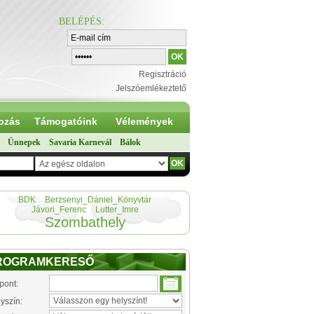
BELÉPÉS
:
Regisztráció
Jelszóemlékeztető
ozás
Támogatóink
Vélemények
Ünnepek
Savaria Karnevál
Bálok
BDK
Berzsenyi_Dániel_Könyvtár
Jávori_Ferenc
Lutter_Imre
Szombathely
ROGRAMKERESŐ
pont:
yszín: