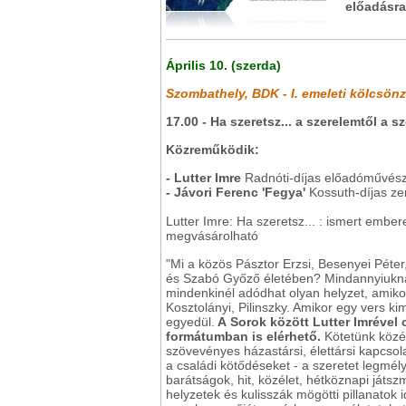
előadásra
Április 10. (szerda)
Szombathely, BDK - I. emeleti kölcsön
17.00 - Ha szeretsz... a szerelemtől a 
Közreműködik:
- Lutter Imre
Radnóti-díjas előadóművész,
- Jávori Ferenc 'Fegya'
Kossuth-díjas z
Lutter Imre: Ha szeretsz... : ismert ember
megvásárolható
"Mi a közös Pásztor Erzsi, Besenyei Péter
és Szabó Győző életében? Mindannyiuknál v
mindenkinél adódhat olyan helyzet, amikor 
Kosztolányi, Pilinszky. Amikor egy vers 
egyedül.
A Sorok között Lutter Imrével 
formátumban is elérhető.
Kötetünk közé
szövevényes házastársi, élettársi kapcsola
a családi kötődéseket - a szeretet legmél
barátságok, hit, közélet, hétköznapi játs
helyzetek és kulisszák mögötti pillanatok