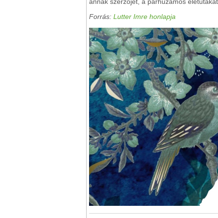
annak szerzőjét, a párhuzamos életutakat
Forrás:
Lutter Imre honlapja