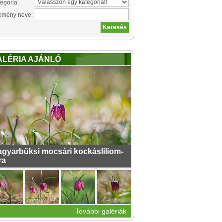
egória:
emény neve:
ALÉRIA AJÁNLÓ
gyarbüksi mocsári kockásliliom-
ra
További galériák