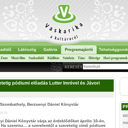
adidő
Látószög
Galéria
Programajánló
Tehetséggond
Zene
Mozi-film
Szabadidő
Kiállítás
Színház
Tánc
Hétvége
Havi programok
KERESÉS
tetig pódiumi előadás Lutter Imrével és Jávori
 Szombathely, Berzsenyi Dániel Könyvtár
P
04.10.
Idő
yi Dániel Könyvtár várja az érdeklődőket április 10-én,
Hel
 Ha szeretsz… a szerelemtől a szeretetig című pódiumi