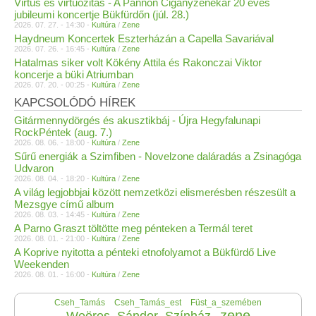
Virtus és virtuozitás - A Pannon Cigányzenekar 20 éves
jubileumi koncertje Bükfürdőn (júl. 28.)
2026. 07. 27. - 14:30 -
Kultúra
/
Zene
Haydneum Koncertek Eszterházán a Capella Savariával
2026. 07. 26. - 16:45 -
Kultúra
/
Zene
Hatalmas siker volt Kökény Attila és Rakonczai Viktor
koncerje a büki Atriumban
2026. 07. 20. - 00:25 -
Kultúra
/
Zene
KAPCSOLÓDÓ HÍREK
Gitármennydörgés és akusztikbáj - Újra Hegyfalunapi
RockPéntek (aug. 7.)
2026. 08. 06. - 18:00 -
Kultúra
/
Zene
Sűrű energiák a Szimfiben - Novelzone daláradás a Zsinagóga
Udvaron
2026. 08. 04. - 18:20 -
Kultúra
/
Zene
A világ legjobbjai között nemzetközi elismerésben részesült a
Mezsgye című album
2026. 08. 03. - 14:45 -
Kultúra
/
Zene
A Parno Graszt töltötte meg pénteken a Termál teret
2026. 08. 01. - 21:00 -
Kultúra
/
Zene
A Koprive nyitotta a pénteki etnofolyamot a Bükfürdő Live
Weekenden
2026. 08. 01. - 16:00 -
Kultúra
/
Zene
Cseh_Tamás
Cseh_Tamás_est
Füst_a_szemében
zene