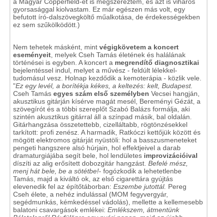
a Magyar Copperfield-et is megszereztem, és azt is viharos
gyorsasággal kiolvastam. Ez már egészen más volt, egy
befutott író-dalszövegköltő műalkotása, de érdekességekben
ez sem szűkölködött.)
Nem tehetek másként, mint
végigkövetem a koncert
eseményeit
, melyek Cseh Tamás életének és halálának
történései is egyben. A koncert a
megrendítő diagnosztikai
bejelentéssel indul, melyet a művész - feldúlt lélekkel-
tudomásul vesz. Holnap kezdődik a kemoterápia - közlik vele.
"
Ez
egy levél, a borítékja kékes, a keltezés: kelt, Budapest.
Cseh Tamás
egyes szám első
személyben
Vecsei hangján,
akusztikus gitárján kísérve magát mesél, Bereményi Gézát, a
szövegírót és a többi szereplőt Szabó Balázs formálja, aki
szintén akusztikus gitárral áll a színpad másik, bal oldalán.
Gitárhangzása összetettebb, cizelláltabb, rögtönzésekkel
tarkított: profi zenész. A harmadik, Ratkóczi kettőjük között és
mögött elektromos gitárját nyüstöli: hol a basszusmeneteket
pengeti hangszere alsó húrjain, hol effektjeivel a darab
dramaturgiájába segít bele, hol lendületes
improvizációival
díszíti az alig erősített dobozgitár hangzást.
Befelé mész,
menj hát bele, be a sötétbe!
- fogózkodik a lehetetlenbe
Tamás, majd a kiváltó ok, az első cigarettára gyújtás
elevenedik fel az építőtáborban:
Eszembe jutottál.
Pereg
Cseh élete, a nehéz indulással (MOM fegyvergyár,
segédmunkás, kémkedéssel vádolás), mellette a kellemesebb
balatoni csavargások emlékei:
Emlékszem, átmentünk