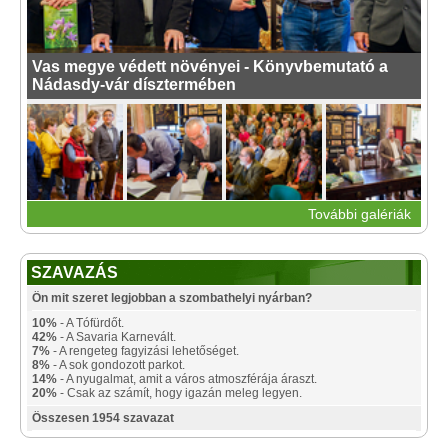
Vas megye védett növényei - Könyvbemutató a
Nádasdy-vár dísztermében
További galériák
SZAVAZÁS
Ön mit szeret legjobban a szombathelyi nyárban?
10%
- A Tófürdőt.
42%
- A Savaria Karnevált.
7%
- A rengeteg fagyizási lehetőséget.
8%
- A sok gondozott parkot.
14%
- A nyugalmat, amit a város atmoszférája áraszt.
20%
- Csak az számít, hogy igazán meleg legyen.
Összesen 1954 szavazat