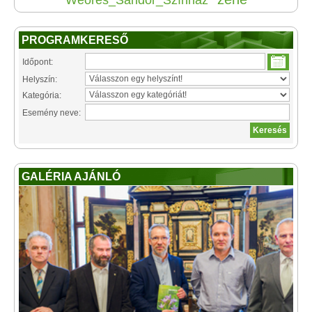
Weöres_Sándor_Színház
PROGRAMKERESŐ
Időpont:
Helyszín:
Kategória:
Esemény neve:
GALÉRIA AJÁNLÓ