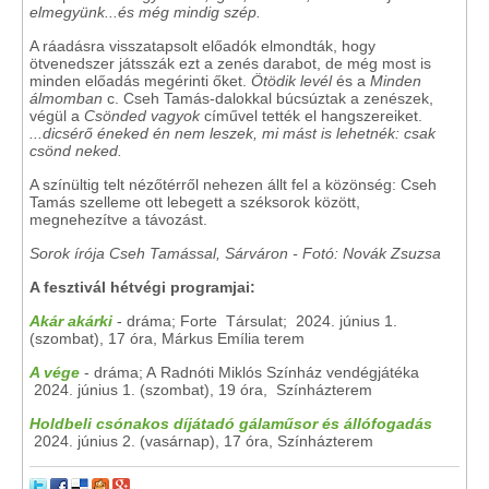
elmegyünk...és még mindig szép.
A ráadásra visszatapsolt előadók elmondták, hogy
ötvenedszer játsszák ezt a zenés darabot, de még most is
minden előadás megérinti őket.
Ötödik levél
és a
Minden
álmomban
c. Cseh Tamás-dalokkal búcsúztak a zenészek,
végül a
Csönded vagyok
cíművel tették el hangszereiket.
...dicsérő éneked én nem leszek, mi mást is lehetnék: csak
csönd neked.
A színültig telt nézőtérről nehezen állt fel a közönség: Cseh
Tamás szelleme ott lebegett a széksorok között,
megnehezítve a távozást.
Sorok írója Cseh Tamással, Sárváron - Fotó: Novák Zsuzsa
A fesztivál hétvégi programjai:
Akár akárki
- dráma; Forte Társulat; 2024. június 1.
(szombat), 17 óra, Márkus Emília terem
A vége
- dráma; A Radnóti Miklós Színház vendégjátéka
2024. június 1. (szombat), 19 óra, Színházterem
Holdbeli csónakos díjátadó gálaműsor és állófogadás
2024. június 2. (vasárnap), 17 óra, Színházterem