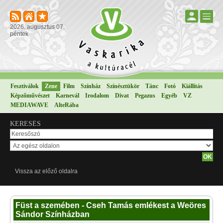
2026. augusztus 07.
péntek
Fesztiválok
Zene
Film
Színház
Színésztükör
Tánc
Fotó
Kiállítás
Képzőművészet
Karnevál
Irodalom
Divat
Pegazus
Egyéb
VZ
MEDIAWAVE
AlteRába
KERESÉS
Vissza az előző oldalra
Füst a szemében - Cseh Tamás emlékest a Weöres
Sándor Színházban