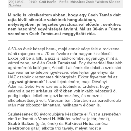
2024.06.01. - 01:00 |
Gróf István - Fotók: Mészáros Zsolt / Weöres Sándor
Színház
Mindig is kételkedtem abban, hogy egy Cseh Tamás dalt
rajta kívül sikerül-e valakinek hangulatában,
mélységében, jellegzetes gesztusaival előadni, senkihez
nem hasonlító egyéniségét átvinni. Május 30-án a Füst a
szemében Cseh Tamás-est meggyőzött róla.
A 60-as évek közepi beat-, majd ennek vége felé a rockzene
iránti rajongásom a 70-es évekre már nagyon kiszélesült.
Ekkor jött be a folk, a jazz is látókörömbe, ugyanúgy, mint a
városi zene, az élén
Cseh Tamással
. Egy évtizeddel fiatalabb
agrármérnök kollégám, Asbóth Lali énekelte dalait a szelestei
szarvasmarha-telepre igyekezve: éles fejhangja elnyomta
UAZ dzsipünk rettenetes dübörgését. Ekkor figyeltem fel az
„
egyszálgitárosok
" hazai fejedelmére, majd Dévényi
Ádámra, Sebő Ferencre és a többiekre. Érdekes, hogy
valahol a pesti
urbánus körökben
volt inkább népszerű ő,
pedig tudjuk, lelkében igazi keresztény, és nemzeti
elkötelezettségű volt. Városomban, Sárváron az ezredforduló
után már többször láthattam, hallhattam élőben is.
Születésének 80 évfordulójára készítette el
Füst a szemében
című műsorát a
Vecsei H. Miklós
színész (gitár, ének),
Szabó Balázs
(gitár, ének) és
Ratkóczi
Huba
zenész
(elektromos gitár) alkotta trió tavaly, melyet most a