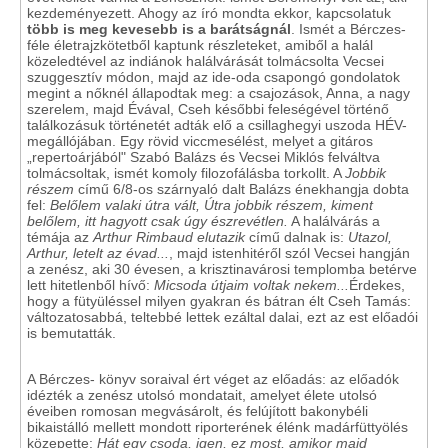
kezdeményezett. Ahogy az író mondta ekkor, kapcsolatuk
több is meg kevesebb is a barátságnál
. Ismét a Bérczes-
féle életrajzkötetből kaptunk részleteket, amiből a halál
közeledtével az indiánok halálvárását tolmácsolta Vecsei
szuggesztív módon, majd az ide-oda csapongó gondolatok
megint a nőknél állapodtak meg: a csajozások, Anna, a nagy
szerelem, majd Évával, Cseh későbbi feleségével történő
találkozásuk történetét adták elő a csillaghegyi uszoda HÉV-
megállójában. Egy rövid viccmesélést, melyet a gitáros
„repertoárjából" Szabó Balázs és Vecsei Miklós felváltva
tolmácsoltak, ismét komoly filozofálásba torkollt. A
Jobbik
részem
című 6/8-os szárnyaló dalt Balázs énekhangja dobta
fel:
Belőlem
valaki útra vált, Útra jobbik részem, kiment
belőlem, itt hagyott csak úgy észrevétlen.
A halálvárás a
témája az
Arthur Rimbaud elutazik
című dalnak is:
Utazol,
Arthur, letelt az évad...
, majd istenhitéről szól Vecsei hangján
a zenész, aki 30 évesen, a krisztinavárosi templomba betérve
lett hitetlenből hívő:
Micsoda útjaim voltak nekem...
Érdekes,
hogy a fütyüléssel milyen gyakran és bátran élt Cseh Tamás:
változatosabbá, teltebbé lettek ezáltal dalai, ezt az est előadói
is bemutatták.
A Bérczes- könyv soraival ért véget az előadás: az előadók
idézték a zenész utolsó mondatait, amelyet élete utolsó
éveiben romosan megvásárolt, és felújított bakonybéli
bikaistálló mellett mondott riporterének élénk madárfüttyölés
közepette:
Hát egy csoda, igen, ez most, amikor majd