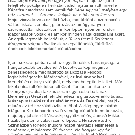
Bélatelepről
Révfülöpre egy nyári napon
, majd az újabb
felejthető pokoljárás Perkátán, ahol rajztanár volt, mivel a
Képzőre hatodszor sem vették fel:
Kéne egy dal, melyben
egy
ház szerepel, ... Ám mit csináljak, ha e ház nem létezett.
Majd, visszatérve a szülői házba, megtörtént a szerencsés
váltás: iskolai zenekar, gitározás az amúgy nagyon
szerencsétlen időszakban, mikor lépten-nyomon rendőri
igazoltatások voltak, és amikor minden fiatal disszidálni akart.
Az egyik legszebb balladájuk, a ¾ -es ütemű
Születtem
Magyarországon
következik az együtténeklő, "tűrűrűző"
énekesek lélekbemarkoló előadásában.
Igen, sokszor jobban átüt az együtténeklés harsánysága a
hangzatosabb tercelésnél. A következő kép megint a
zenészlegenda meghatározó találkozása későbbi
legbelsőségesebb időtöltésével, az
indiánosdival
.
Menekülés a kutya világból, mely megbetegítette lelkét. Már
Iskola utcai albérletében élt Cseh Tamás, amikor az a
bizonyos éjszakai taxizás során egymásba botlanak
Bereményi Gézával
, aki „felfedezi" a gitározó-éneklő társát.
Másnap már elkészül az első Antoine és Desiré dal, majd -
miután az író hozzáköltözik-, a többi. A világ egyre inkább
kitágul: a Kex koncerten való vendég-előadói bemutatkozás,
majd egy jól sikerült Viszockij együttzenélés, Jancsó Miklós
házibulija után a valódi színre lépés, a
Huszonötödik
Színházban
történő műsora hozott hivatalos elismerést a
zenésznek, mindössze 29 évesen.
Ne hagyjon így élni,
alkotómunka
vár tehetségemre
- éneklik Szabó Balázsék a