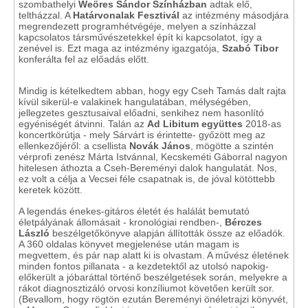
szombathelyi
Weöres Sándor Színházban
adtak elő,
teltházzal. A
Határvonalak Fesztivál
az intézmény másodjára
megrendezett programhétvégéje, melyen a színházzal
kapcsolatos társművészetekkel épít ki kapcsolatot, így a
zenével is. Ezt maga az intézmény igazgatója,
Szabó Tibor
konferálta fel az előadás előtt.
Mindig is kételkedtem abban, hogy egy Cseh Tamás dalt rajta
kívül sikerül-e valakinek hangulatában, mélységében,
jellegzetes gesztusaival előadni, senkihez nem hasonlító
egyéniségét átvinni. Talán az
Ad Libitum
együttes
2018-as
koncertkörútja - mely Sárvárt is érintette- győzött meg az
ellenkezőjéről: a csellista
Novák János
, mögötte a szintén
vérprofi zenész Márta Istvánnal, Kecskeméti Gáborral nagyon
hitelesen áthozta a Cseh-Bereményi dalok hangulatát. Nos,
ez volt a célja a Vecsei féle csapatnak is, de jóval kötöttebb
keretek között.
A legendás énekes-gitáros életét és halálát bemutató
életpályának állomásait - kronológiai rendben-,
Bérczes
László
beszélgetőkönyve alapján állították össze az előadók.
A 360 oldalas könyvet megjelenése után magam is
megvettem, és pár nap alatt ki is olvastam. A művész életének
minden fontos pillanata - a kezdetektől az utolsó napokig-
előkerült a jóbaráttal történő beszélgetések során, melyekre a
rákot diagnosztizáló orvosi konzíliumot követően került sor.
(Bevallom, hogy rögtön ezután Bereményi önéletrajzi könyvét,