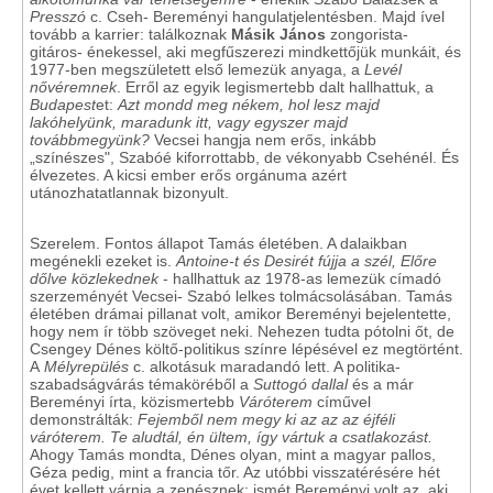
Presszó
c. Cseh- Bereményi hangulatjelentésben. Majd ível
tovább a karrier: találkoznak
Másik János
zongorista-
gitáros- énekessel, aki megfűszerezi mindkettőjük munkáit, és
1977-ben megszületett első lemezük anyaga, a
Levél
nővéremnek
. Erről az egyik legismertebb dalt hallhattuk, a
Budapest
et:
Azt mondd meg nékem, hol lesz majd
lakóhelyünk, maradunk itt, vagy egyszer majd
továbbmegyünk?
Vecsei hangja nem erős, inkább
„színészes", Szabóé kiforrottabb, de vékonyabb Csehénél. És
élvezetes. A kicsi ember erős orgánuma azért
utánozhatatlannak bizonyult.
Szerelem. Fontos állapot Tamás életében. A dalaikban
megénekli ezeket is.
Antoine-t és Desirét fújja a szél, Előre
dőlve közlekednek
- hallhattuk az 1978-as lemezük címadó
szerzeményét Vecsei- Szabó lelkes tolmácsolásában. Tamás
életében drámai pillanat volt, amikor Bereményi bejelentette,
hogy nem ír több szöveget neki. Nehezen tudta pótolni őt, de
Csengey Dénes költő-politikus színre lépésével ez megtörtént.
A
Mélyrepülés
c. alkotásuk maradandó lett. A politika-
szabadságvárás témaköréből a
Suttogó dallal
és a már
Bereményi írta, közismertebb
Váróterem
cíművel
demonstrálták:
Fejemből nem megy ki az az az éjféli
váróterem. Te aludtál, én ültem, így vártuk a csatlakozást.
Ahogy Tamás mondta, Dénes olyan, mint a magyar pallos,
Géza pedig, mint a francia tőr. Az utóbbi visszatérésére hét
évet kellett várnia a zenésznek: ismét Bereményi volt az, aki