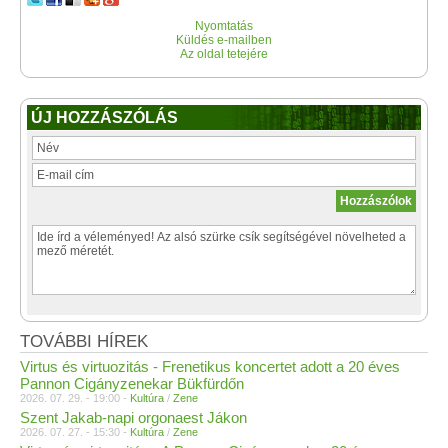
Nyomtatás
Küldés e-mailben
Az oldal tetejére
ÚJ HOZZÁSZÓLÁS
TOVÁBBI HÍREK
Virtus és virtuozitás - Frenetikus koncertet adott a 20 éves
Pannon Cigányzenekar Bükfürdőn
2026. 07. 29. - 19:00 -
Kultúra
/
Zene
Szent Jakab-napi orgonaest Jákon
2026. 07. 27. - 15:30 -
Kultúra
/
Zene