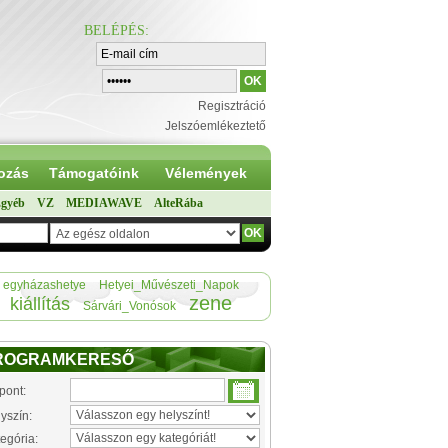
BELÉPÉS
:
Regisztráció
Jelszóemlékeztető
ozás
Támogatóink
Vélemények
gyéb
VZ
MEDIAWAVE
AlteRába
egyházashetye
Hetyei_Művészeti_Napok
zene
kiállítás
Sárvári_Vonósok
ROGRAMKERESŐ
pont:
yszín:
egória: