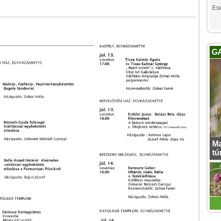
Es
G
Ma
tú