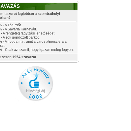
ZAVAZÁS
mit szeret legjobban a szombathelyi
árban?
%
- A Tófürdőt.
%
- A Savaria Karnevált.
- A rengeteg fagyizási lehetőséget.
- A sok gondozott parkot.
%
- A nyugalmat, amit a város atmoszférája
szt.
%
- Csak az számít, hogy igazán meleg legyen.
szesen 1954 szavazat