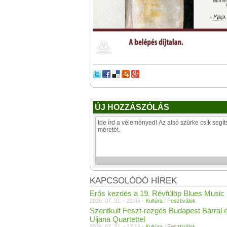
ÚJ HOZZÁSZÓLÁS
KAPCSOLÓDÓ HÍREK
Erős kezdés a 19. Révfülöp Blues Music
2026. 07. 31. - 22:45 -
Kultúra
/
Fesztiválok
Szentkult Feszt-rezgés Budapest Bárral 
Uljana Quartettel
2026. 07. 31. - 17:15 -
Kultúra
/
Fesztiválok