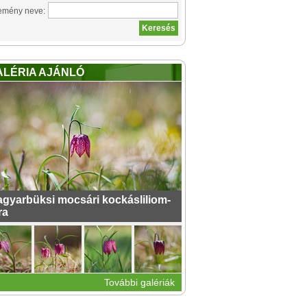
emény neve:
ALÉRIA AJÁNLÓ
gyarbüksi mocsári kockásliliom-
ra
További galériák