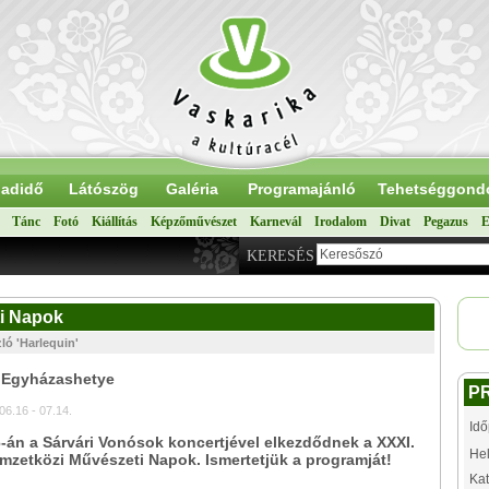
adidő
Látószög
Galéria
Programajánló
Tehetséggond
Tánc
Fotó
Kiállítás
Képzőművészet
Karnevál
Irodalom
Divat
Pegazus
E
KERESÉS
ti Napok
ló 'Harlequin'
: Egyházashetye
P
6.16 - 07.14.
Idő
-án a Sárvári Vonósok koncertjével elkezdődnek a XXXI.
Hel
mzetközi Művészeti Napok. Ismertetjük a programját!
Kat