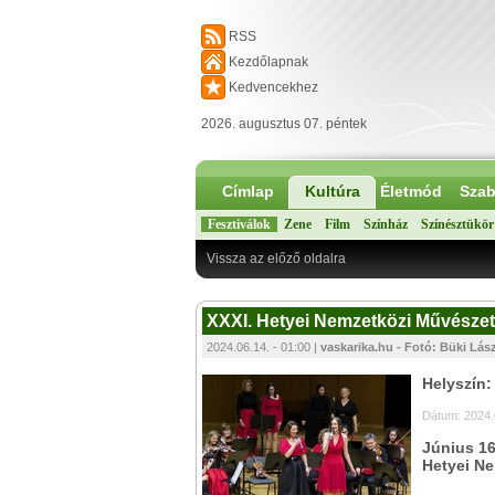
RSS
Kezdőlapnak
Kedvencekhez
2026. augusztus 07. péntek
Címlap
Kultúra
Életmód
Szab
Fesztiválok
Zene
Film
Színház
Színésztükör
Vissza az előző oldalra
XXXI. Hetyei Nemzetközi Művésze
2024.06.14. - 01:00 |
vaskarika.hu - Fotó: Büki Lász
Helyszín
Dátum: 2024.0
Június 16
Hetyei Ne