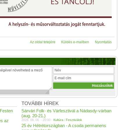
Az oldal tetejére
Küldés e-mailben
Nyomtatás
TOVÁBBI HÍREK
 Festen
Sárvári Folk- és Várfesztivál a Nádasdy-várban
(aug. 20-21.)
és az
2026. 08. 06. - 20:00 -
Kultúra
/
Fesztiválok
25 év Hétrétországban - A csoda permanens