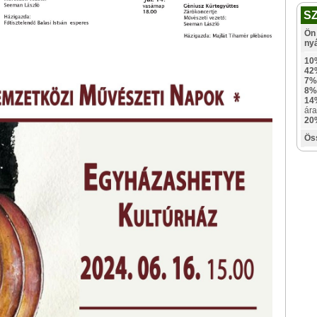
S
Ön 
ny
10
42
7%
8%
14
ára
20
Ös