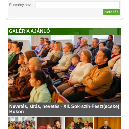
Esemény neve:
GALÉRIA AJÁNLÓ
Nevetés, sírás, nevetés - XII. Sok-szín-Feszt(ecske)
Bükön