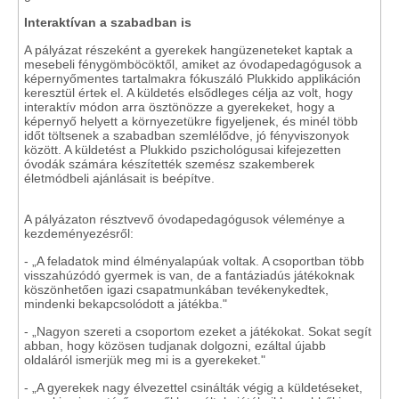
Interaktívan a szabadban is
A pályázat részeként a gyerekek hangüzeneteket kaptak a
mesebeli fénygömböcöktől, amiket az óvodapedagógusok a
képernyőmentes tartalmakra fókuszáló Plukkido applikáción
keresztül értek el. A küldetés elsődleges célja az volt, hogy
interaktív módon arra ösztönözze a gyerekeket, hogy a
képernyő helyett a környezetükre figyeljenek, és minél több
időt töltsenek a szabadban szemlélődve, jó fényviszonyok
között. A küldetést a Plukkido pszichológusai kifejezetten
óvodák számára készítették szemész szakemberek
életmódbeli ajánlásait is beépítve.
A pályázaton résztvevő óvodapedagógusok véleménye a
kezdeményezésről:
- „A feladatok mind élményalapúak voltak. A csoportban több
visszahúzódó gyermek is van, de a fantáziadús játékoknak
köszönhetően igazi csapatmunkában tevékenykedtek,
mindenki bekapcsolódott a játékba."
- „Nagyon szereti a csoportom ezeket a játékokat. Sokat segít
abban, hogy közösen tudjanak dolgozni, ezáltal újabb
oldaláról ismerjük meg mi is a gyerekeket."
- „A gyerekek nagy élvezettel csinálták végig a küldetéseket,