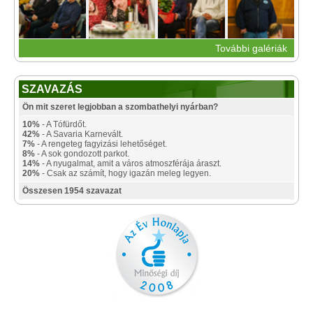
További galériák
SZAVAZÁS
Ön mit szeret legjobban a szombathelyi nyárban?
10%
- A Tófürdőt.
42%
- A Savaria Karnevált.
7%
- A rengeteg fagyizási lehetőséget.
8%
- A sok gondozott parkot.
14%
- A nyugalmat, amit a város atmoszférája áraszt.
20%
- Csak az számít, hogy igazán meleg legyen.
Összesen 1954 szavazat