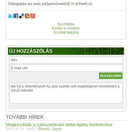
Válogatás az ovis pályaművekből
itt
érhető el.
Nyomtatás
Küldés e-mailben
Az oldal tetejére
ÚJ HOZZÁSZÓLÁS
TOVÁBBI HÍREK
Megkezdődik a zalaszentiváni deltavágány kivitelezése
2026. 08. 04. - 08:00 -
Életmód
/
Egyéb