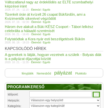
Változatlanul nagy az érdeklődés az ELTE szombathelyi
képzései iránt
2026. 07. 24. - 11:15 -
Életmód
/
Egyéb
Tizenkét órán át kvízelt 26 csapat Bükfürdőn, ami a
Kvizimentők sikerével végződött
2026. 07. 19. - 02:30 -
Életmód
/
Egyéb
Három éve alakult a Büki KÉSZ Csoport - Tábori lelkész
celebrálta a hálaadó szentmisét
2026. 06. 21. - 16:45 -
Életmód
/
Egyéb
Folytatódtak a Kora nyár esti beszélgetések Bükön
2026. 06. 19. - 19:15 -
Életmód
/
Egyéb
KAPCSOLÓDÓ HÍREK
A gyerekek is látják, hogyan vezetnek a szüleik - Bolyais diák
is a pályázat díjazottjai között
2020. 10. 21. - 11:35 -
Életmód
/
Egyéb
pályázat
fényjáték
Nemesbőd
Plukkido
PROGRAMKERESŐ
Időpont:
Helyszín:
Kategória: