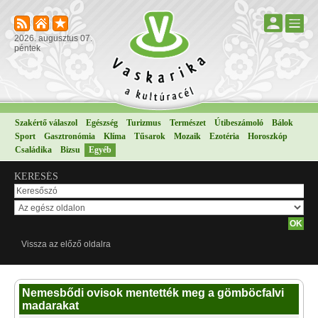
2026. augusztus 07.
péntek
Szakértő válaszol
Egészség
Turizmus
Természet
Útibeszámoló
Bálok
Sport
Gasztronómia
Klíma
Tűsarok
Mozaik
Ezotéria
Horoszkóp
Családika
Bizsu
Egyéb
KERESÉS
Vissza az előző oldalra
Nemesbődi ovisok mentették meg a gömböcfalvi
madarakat