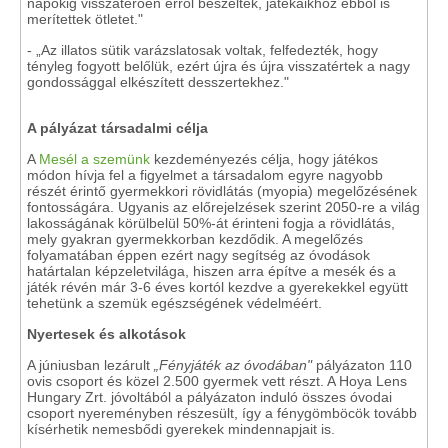
napokig visszatérően erről beszéltek, játékaikhoz ebből is
merítettek ötletet."
- „Az illatos sütik varázslatosak voltak, felfedezték, hogy
tényleg fogyott belőlük, ezért újra és újra visszatértek a nagy
gondossággal elkészített desszertekhez."
A pályázat társadalmi célja
A
Mesél a szemünk
kezdeményezés célja, hogy játékos
módon hívja fel a figyelmet a társadalom egyre nagyobb
részét érintő gyermekkori rövidlátás (myopia) megelőzésének
fontosságára. Ugyanis az előrejelzések szerint 2050-re a világ
lakosságának körülbelül 50%-át érinteni fogja a rövidlátás,
mely gyakran gyermekkorban kezdődik. A megelőzés
folyamatában éppen ezért nagy segítség az óvodások
határtalan képzeletvilága, hiszen arra építve a mesék és a
játék révén már 3-6 éves kortól kezdve a gyerekekkel együtt
tehetünk a szemük egészségének védelméért.
Nyertesek és alkotások
A júniusban lezárult
„Fényjáték az óvodában"
pályázaton 110
ovis csoport és közel 2.500 gyermek vett részt. A Hoya Lens
Hungary Zrt. jóvoltából a pályázaton induló összes óvodai
csoport nyereményben részesült, így a fénygömböcök tovább
kísérhetik nemesbődi gyerekek mindennapjait is.