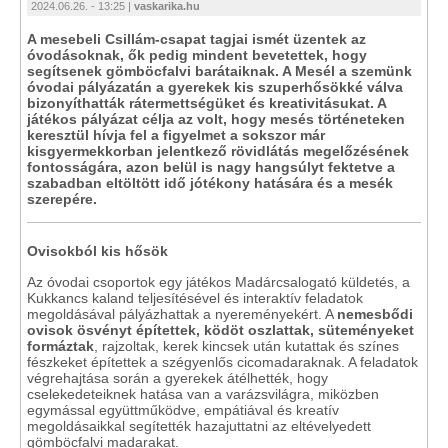
2024.06.26. - 13:25 |
vaskarika.hu
A mesebeli Csillám-csapat tagjai ismét üzentek az
óvodásoknak, ők pedig mindent bevetettek, hogy
segítsenek gömböcfalvi barátaiknak. A Mesél a szemünk
óvodai pályázatán a gyerekek kis szuperhősökké válva
bizonyíthatták rátermettségüket és kreativitásukat. A
játékos pályázat célja az volt, hogy mesés történeteken
keresztül hívja fel a figyelmet a sokszor már
kisgyermekkorban jelentkező rövidlátás megelőzésének
fontosságára, azon belül is nagy hangsúlyt fektetve a
szabadban eltöltött idő jótékony hatására és a mesék
szerepére.
Ovisokból kis hősök
Az óvodai csoportok egy játékos Madárcsalogató küldetés, a
Kukkancs kaland teljesítésével és interaktív feladatok
megoldásával pályázhattak a nyereményekért. A
nemesbődi
ovisok ösvényt építettek, ködöt oszlattak, süteményeket
formáztak
, rajzoltak, kerek kincsek után kutattak és színes
fészkeket építettek a szégyenlős cicomadaraknak. A feladatok
végrehajtása során a gyerekek átélhették, hogy
cselekedeteiknek hatása van a varázsvilágra, miközben
egymással együttműködve, empátiával és kreatív
megoldásaikkal segítették hazajuttatni az eltévelyedett
gömböcfalvi madarakat.