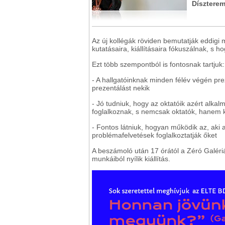
Díszterem
Az új kollégák röviden bemutatják eddigi 
kutatásaira, kiállításaira fókuszálnak, s 
Ezt több szempontból is fontosnak tartjuk:
- A hallgatóinknak minden félév végén prez
prezentálást nekik
- Jó tudniuk, hogy az oktatóik azért alka
foglalkoznak, s nemcsak oktatók, hanem 
- Fontos látniuk, hogyan működik az, aki
problémafelvetések foglalkoztatják őket
A beszámoló után 17 órától a Zéró Galériá
munkáiból nyílik kiállítás.