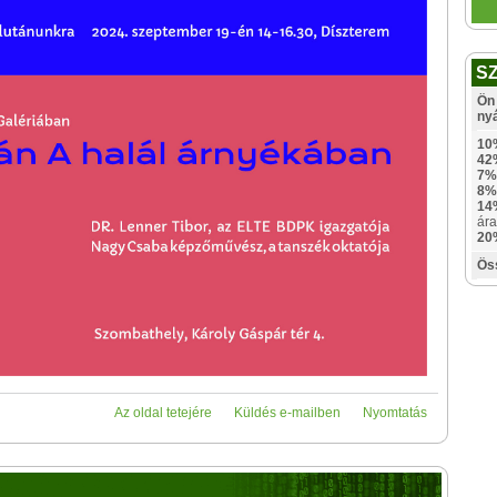
S
Ön 
ny
10
42
7%
8%
14
ára
20
Ös
Az oldal tetejére
Küldés e-mailben
Nyomtatás