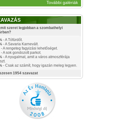
További galériák
ZAVAZÁS
mit szeret legjobban a szombathelyi
árban?
%
- A Tófürdőt.
%
- A Savaria Karnevált.
- A rengeteg fagyizási lehetőséget.
- A sok gondozott parkot.
%
- A nyugalmat, amit a város atmoszférája
szt.
%
- Csak az számít, hogy igazán meleg legyen.
szesen 1954 szavazat