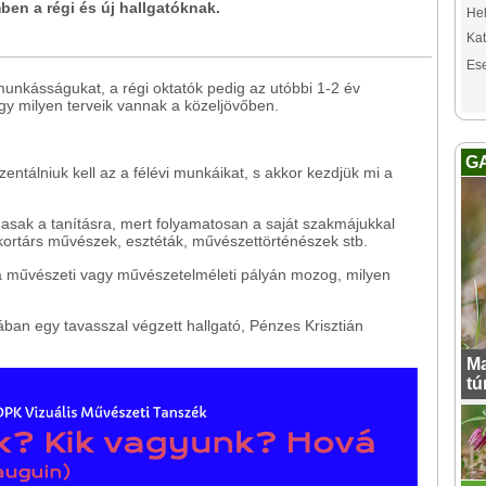
ben a régi és új hallgatóknak.
Hel
Kat
Es
munkásságukat, a régi oktatók pedig az utóbbi 1-2 év
hogy milyen terveik vannak a közeljövőben.
G
entálniuk kell az a félévi munkáikat, s akkor kezdjük mi a
lmasak a tanításra, mert folyamatosan a saját szakmájukkal
kortárs művészek, esztéták, művészettörténészek stb.
 a művészeti vagy művészetelméleti pályán mozog, milyen
ban egy tavasszal végzett hallgató, Pénzes Krisztián
Ma
tú