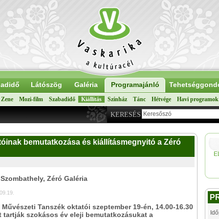
adidő
Látószög
Galéria
Programajánló
Tehetséggond
Zene
Mozi-film
Szabadidő
Kiállítás
Színház
Tánc
Hétvége
Havi programok
KERESÉS
tóinak bemutatkozása és kiállításmegnyitó a Zéró
E
 Szombathely, Zéró Galéria
09.19.
P
s Művészeti Tanszék oktatói szeptember 19-én, 14.00-16.30
Idő
t tartják szokásos év eleji bemutatkozásukat a