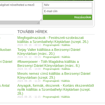
TOVÁBBI HÍREK
G
Megfogalmazások - Festészeti-szobrászati
kiállítás a Szombathelyi Képtárban (szept. 26.)
2024. 09. 18. - 00:10 -
Programajánló
/
Kiállítás
liusban
Torjay Valter kiállítása a Berzsenyi Dániel
Könyvtárban (márc. 20.)
2024. 03. 12. - 00:15 -
Programajánló
/
Kiállítás
i Dániel
#flowerpower - Tóth Magdolna kiállítás a
Berzsenyi Dániel Könyvtárban (márc. 8.)
2024. 03. 05. - 14:00 -
Programajánló
/
Kiállítás
Mesés nemez című kiállítás a Berzsenyi Dániel
Könyvtárban (szept. 29.)
2023. 09. 28. - 11:20 -
Programajánló
/
Kiállítás
 Antal
Anyagok, formák, ékszerek - Kortárs ékszerekből
nyílik kiállítás a Szombathelyi Képtárban (szept.
28.)
2023. 09. 25. - 11:15 -
Programajánló
/
Kiállítás