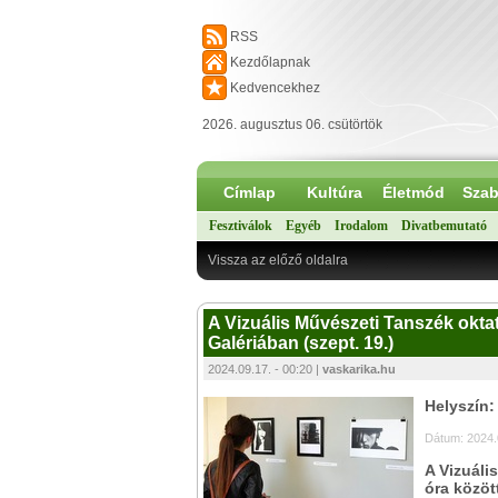
RSS
Kezdőlapnak
Kedvencekhez
2026. augusztus 06. csütörtök
Címlap
Kultúra
Életmód
Szab
Fesztiválok
Egyéb
Irodalom
Divatbemutató
Vissza az előző oldalra
A Vizuális Művészeti Tanszék okta
Galériában (szept. 19.)
2024.09.17. - 00:20 |
vaskarika.hu
Helyszín:
Dátum: 2024.
A Vizuáli
óra közöt