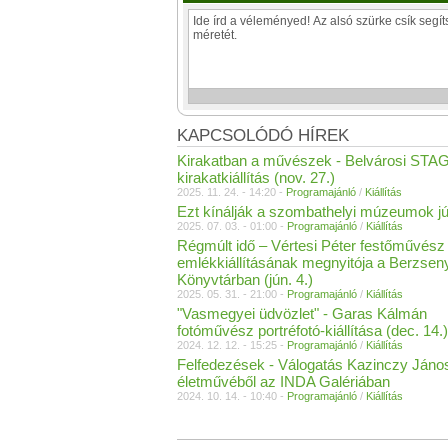
KAPCSOLÓDÓ HÍREK
Kirakatban a művészek - Belvárosi STA
kirakatkiállítás (nov. 27.)
2025. 11. 24. - 14:20 -
Programajánló
/
Kiállítás
Ezt kínálják a szombathelyi múzeumok jú
2025. 07. 03. - 01:00 -
Programajánló
/
Kiállítás
Régmúlt idő – Vértesi Péter festőművész
emlékkiállításának megnyitója a Berzseny
Könyvtárban (jún. 4.)
2025. 05. 31. - 21:00 -
Programajánló
/
Kiállítás
"Vasmegyei üdvözlet" - Garas Kálmán
fotóművész portréfotó-kiállítása (dec. 14.)
2024. 12. 12. - 15:25 -
Programajánló
/
Kiállítás
Felfedezések - Válogatás Kazinczy János
életművéből az INDA Galériában
2024. 10. 14. - 10:40 -
Programajánló
/
Kiállítás