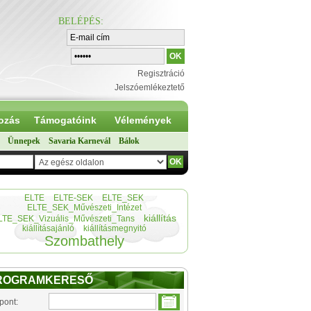
BELÉPÉS
:
Regisztráció
Jelszóemlékeztető
ozás
Támogatóink
Vélemények
Ünnepek
Savaria Karnevál
Bálok
ELTE
ELTE-SEK
ELTE_SEK
ELTE_SEK_Művészeti_Intézet
kiállítás
LTE_SEK_Vizuális_Művészeti_Tans
kiállításajánló
kiállításmegnyitó
Szombathely
ROGRAMKERESŐ
pont: