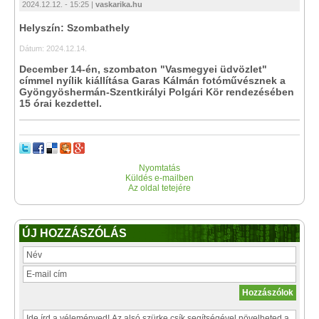
2024.12.12. - 15:25 |
vaskarika.hu
Helyszín: Szombathely
Dátum: 2024.12.14.
December 14-én, szombaton "Vasmegyei üdvözlet"
címmel nyílik kiállítása Garas Kálmán fotóművésznek a
Gyöngyöshermán-Szentkirályi Polgári Kör rendezésében
15 órai kezdettel.
Nyomtatás
Küldés e-mailben
Az oldal tetejére
ÚJ HOZZÁSZÓLÁS