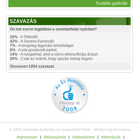
További galériák
SZAVAZÁS
Ön mit szeret legjobban a szombathelyi nyárban?
10%
- A Tófürdőt.
42%
- A Savaria Karnevált.
7%
- A rengeteg fagyizási lehetőséget.
8%
- A sok gondozott parkot.
14%
- A nyugalmat, amit a város atmoszférája áraszt.
20%
- Csak az számít, hogy igazán meleg legyen.
Összesen 1954 szavazat
© 2008 Vaskarika Kulturális és Szabadidő Portál - Minden jog fenntartva
Impresszum
|
Médiaajánlat
|
Adatvédelem
|
Információk
|