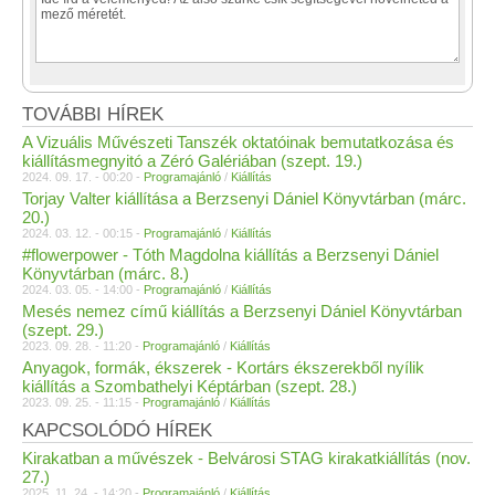
TOVÁBBI HÍREK
A Vizuális Művészeti Tanszék oktatóinak bemutatkozása és
kiállításmegnyitó a Zéró Galériában (szept. 19.)
2024. 09. 17. - 00:20 -
Programajánló
/
Kiállítás
Torjay Valter kiállítása a Berzsenyi Dániel Könyvtárban (márc.
20.)
2024. 03. 12. - 00:15 -
Programajánló
/
Kiállítás
#flowerpower - Tóth Magdolna kiállítás a Berzsenyi Dániel
Könyvtárban (márc. 8.)
2024. 03. 05. - 14:00 -
Programajánló
/
Kiállítás
Mesés nemez című kiállítás a Berzsenyi Dániel Könyvtárban
(szept. 29.)
2023. 09. 28. - 11:20 -
Programajánló
/
Kiállítás
Anyagok, formák, ékszerek - Kortárs ékszerekből nyílik
kiállítás a Szombathelyi Képtárban (szept. 28.)
2023. 09. 25. - 11:15 -
Programajánló
/
Kiállítás
KAPCSOLÓDÓ HÍREK
Kirakatban a művészek - Belvárosi STAG kirakatkiállítás (nov.
27.)
2025. 11. 24. - 14:20 -
Programajánló
/
Kiállítás