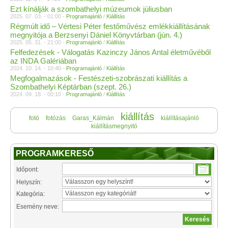
Ezt kínálják a szombathelyi múzeumok júliusban
2025. 07. 03. - 01:00 -
Programajánló
/
Kiállítás
Régmúlt idő – Vértesi Péter festőművész emlékkiállításának
megnyitója a Berzsenyi Dániel Könyvtárban (jún. 4.)
2025. 05. 31. - 21:00 -
Programajánló
/
Kiállítás
Felfedezések - Válogatás Kazinczy János Antal életművéből
az INDA Galériában
2024. 10. 14. - 10:40 -
Programajánló
/
Kiállítás
Megfogalmazások - Festészeti-szobrászati kiállítás a
Szombathelyi Képtárban (szept. 26.)
2024. 09. 18. - 00:10 -
Programajánló
/
Kiállítás
kiállítás
fotó
fotózás
Garas_Kálmán
kiállításajánló
kiállításmegnyitó
PROGRAMKERESŐ
Időpont:
Helyszín:
Kategória:
Esemény neve: