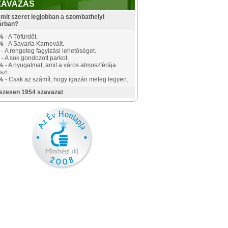
ZAVAZÁS
mit szeret legjobban a szombathelyi
árban?
%
- A Tófürdőt.
%
- A Savaria Karnevált.
- A rengeteg fagyizási lehetőséget.
- A sok gondozott parkot.
%
- A nyugalmat, amit a város atmoszférája
szt.
%
- Csak az számít, hogy igazán meleg legyen.
szesen 1954 szavazat