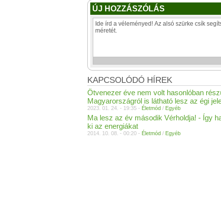
ÚJ HOZZÁSZÓLÁS
KAPCSOLÓDÓ HÍREK
Ötvenezer éve nem volt hasonlóban rész
Magyarországról is látható lesz az égi je
2023. 01. 24. - 19:35 -
Életmód
/
Egyéb
Ma lesz az év második Vérholdja! - Így h
ki az energiákat
2014. 10. 08. - 00:20 -
Életmód
/
Egyéb