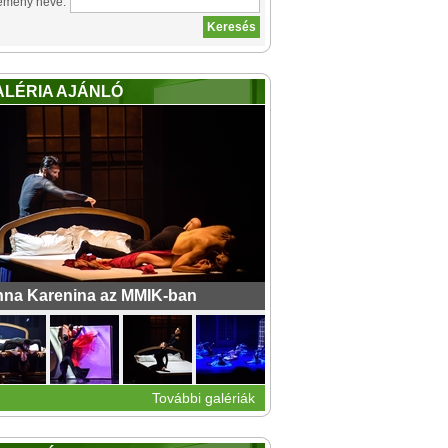
emény neve:
ALÉRIA AJÁNLÓ
na Karenina az MMIK-ban
További galériák