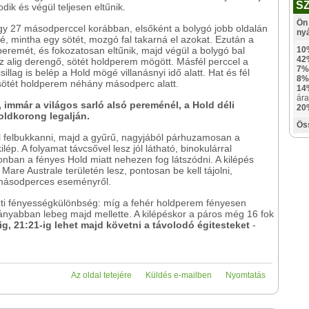
S
ik és végül teljesen eltűnik.
Ön 
hogy 27 másodperccel korábban, elsőként a bolygó jobb oldalán
ny
, mintha egy sötét, mozgó fal takarná el azokat. Ezután a
peremét, és fokozatosan eltűnik, majd végül a bolygó bal
10
42
z alig derengő, sötét holdperem mögött. Másfél perccel a
7%
llag is belép a Hold mögé villanásnyi idő alatt. Hat és fél
8%
a sötét holdperem néhány másodperc alatt.
14
ára
 immár a világos sarló alsó pereménél, a Hold déli
20
oldkorong legalján.
Ös
el felbukkanni, majd a gyűrű, nagyjából párhuzamosan a
lép. A folyamat távcsővel lesz jól látható, binokulárral
ban a fényes Hold miatt nehezen fog látszódni. A kilépés
 Mare Australe területén lesz, pontosan be kell tájolni,
 másodperces eseményről.
özti fényességkülönbség: míg a fehér holdperem fényesen
ványabban lebeg majd mellette. A kilépéskor a páros még 16 fok
, 21:21-ig lehet majd követni a távolodó égitesteket
-
Az oldal tetejére
Küldés e-mailben
Nyomtatás