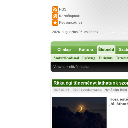
RSS
Kezdőlapnak
Kedvencekhez
2026. augusztus 06. csütörtök
Címlap
Kultúra
Életmód
Szab
Szakértő válaszol
Egészség
Turizmus
Termész
Vissza az előző oldalra
Ritka égi tüneményt láthatunk sz
2025.01.04. - 00:10 |
vaskarika.hu - Nyitókép: Büki 
Kora esté
jól látha