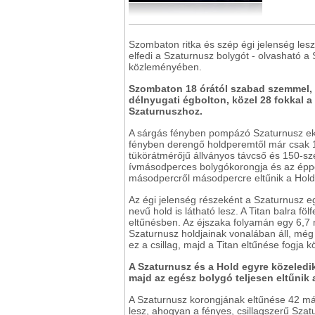
Szombaton ritka és szép égi jelenség lesz
elfedi a Szaturnusz bolygót - olvasható a
közleményében.
Szombaton 18 órától szabad szemmel, bi
délnyugati égbolton, közel 28 fokkal a 
Szaturnuszhoz.
A sárgás fényben pompázó Szaturnusz ekko
fényben derengő holdperemtől már csak 1
tükörátmérőjű állványos távcső és 150-sze
ívmásodperces bolygókorongja és az épp
másodpercről másodpercre eltűnik a Hold
Az égi jelenség részeként a Szaturnusz e
nevű hold is látható lesz. A Titan balra fö
eltűnésben. Az éjszaka folyamán egy 6,7 m
Szaturnusz holdjainak vonalában áll, még 
ez a csillag, majd a Titan eltűnése fogja k
A Szaturnusz és a Hold egyre közeledi
majd az egész bolygó teljesen eltűnik
A Szaturnusz korongjának eltűnése 42 más
lesz, ahogyan a fényes, csillagszerű Sza