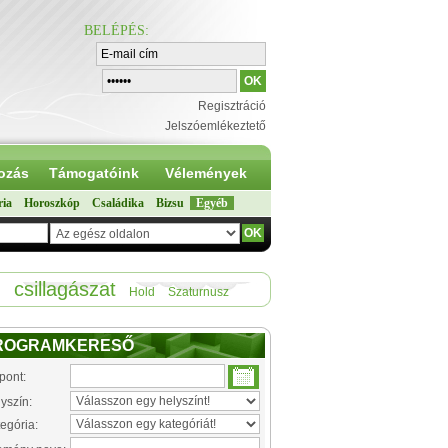
BELÉPÉS
:
Regisztráció
Jelszóemlékeztető
ozás
Támogatóink
Vélemények
ria
Horoszkóp
Családika
Bizsu
Egyéb
csillagászat
Hold
Szaturnusz
ROGRAMKERESŐ
pont:
yszín:
egória: