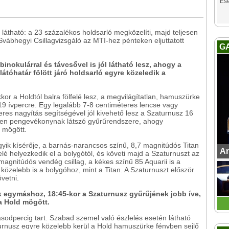
Es
 látható: a 23 százalékos holdsarló megközelíti, majd teljesen
 Svábhegyi Csillagvizsgáló az MTI-hez pénteken eljuttatott
G
nokulárral és távcsővel is jól látható lesz, ahogy a
látóhatár fölött járó holdsarló egyre közeledik a
r a Holdtól balra fölfelé lesz, a megvilágítatlan, hamuszürke
9 ívpercre. Egy legalább 7-8 centiméteres lencse vagy
res nagyítás segítségével jól kivehető lesz a Szaturnusz 16
en pengevékonynak látszó gyűrűrendszere, ahogy
 mögött.
gyik kísérője, a barnás-narancsos színű, 8,7 magnitúdós Titan
An
lfelé helyezkedik el a bolygótól, és követi majd a Szaturnuszt az
agnitúdós vendég csillag, a kékes színű 85 Aquarii is a
közelebb is a bolygóhoz, mint a Titan. A Szaturnuszt először
övetni.
k egymáshoz, 18:45-kor a Szaturnusz gyűrűjének jobb íve,
 a Hold mögött.
odpercig tart. Szabad szemel való észlelés esetén látható
turnusz egyre közelebb kerül a Hold hamuszürke fényben sejlő