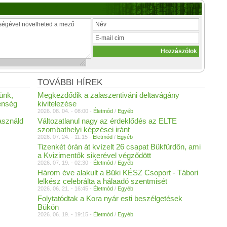
TOVÁBBI HÍREK
ünk,
Megkezdődik a zalaszentiváni deltavágány
lenség
kivitelezése
2026. 08. 04. - 08:00 -
Életmód
/
Egyéb
asználd
Változatlanul nagy az érdeklődés az ELTE
szombathelyi képzései iránt
2026. 07. 24. - 11:15 -
Életmód
/
Egyéb
Tizenkét órán át kvízelt 26 csapat Bükfürdőn, ami
a Kvizimentők sikerével végződött
2026. 07. 19. - 02:30 -
Életmód
/
Egyéb
Három éve alakult a Büki KÉSZ Csoport - Tábori
lelkész celebrálta a hálaadó szentmisét
2026. 06. 21. - 16:45 -
Életmód
/
Egyéb
Folytatódtak a Kora nyár esti beszélgetések
Bükön
2026. 06. 19. - 19:15 -
Életmód
/
Egyéb