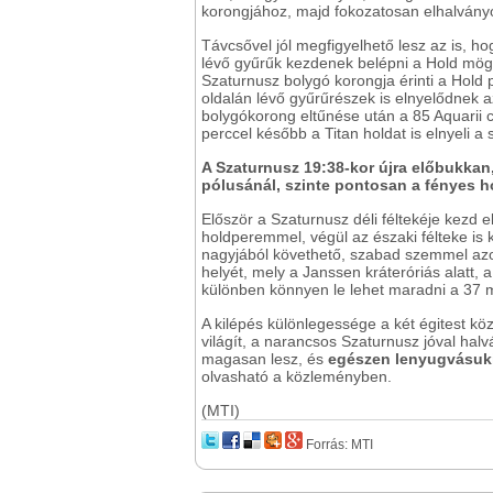
korongjához, majd fokozatosan elhalványod
Távcsővel jól megfigyelhető lesz az is, 
lévő gyűrűk kezdenek belépni a Hold mögé
Szaturnusz bolygó korongja érinti a Hold 
oldalán lévő gyűrűrészek is elnyelődnek a
bolygókorong eltűnése után a 85 Aquarii csi
perccel később a Titan holdat is elnyeli 
A Szaturnusz 19:38-kor újra előbukkan,
pólusánál, szinte pontosan a fényes h
Először a Szaturnusz déli féltekéje kezd 
holdperemmel, végül az északi félteke is ki
nagyjából követhető, szabad szemmel azon
helyét, mely a Janssen kráteróriás alatt, a
különben könnyen le lehet maradni a 37
A kilépés különlegessége a két égitest k
világít, a narancsos Szaturnusz jóval hal
magasan lesz, és
egészen lenyugvásukig
olvasható a közleményben.
(MTI)
Forrás: MTI