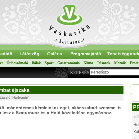
adidő
Látószög
Galéria
Programajánló
Tehetséggond
et
Útibeszámoló
Bálok
Sport
Gasztronómia
Klíma
Tűsarok
Mozaik
Ezoté
KERESÉS
ombat éjszaka
László 'Harlequin'
P
től már érdemes kémlelni az eget, akár szabad szemmel is
tó lesz a Szaturnusz és a Hold közeledése egymáshoz.
Idő
Hel
Kat