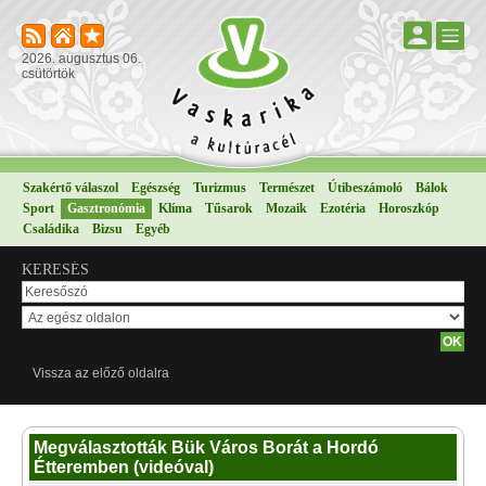
2026. augusztus 06.
csütörtök
Szakértő válaszol
Egészség
Turizmus
Természet
Útibeszámoló
Bálok
Sport
Gasztronómia
Klíma
Tűsarok
Mozaik
Ezotéria
Horoszkóp
Családika
Bizsu
Egyéb
KERESÉS
Vissza az előző oldalra
Megválasztották Bük Város Borát a Hordó
Étteremben (videóval)