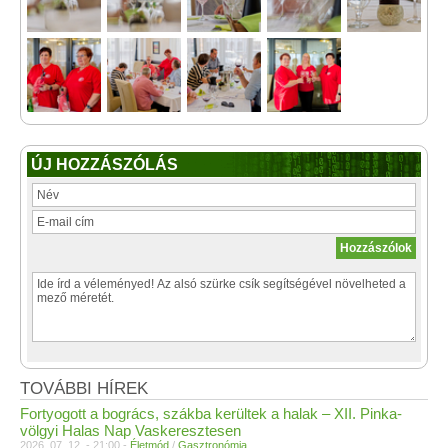
ÚJ HOZZÁSZÓLÁS
TOVÁBBI HÍREK
Fortyogott a bogrács, szákba kerültek a halak – XII. Pinka-
völgyi Halas Nap Vaskeresztesen
2026. 07. 12. - 21:00 -
Életmód
/
Gasztronómia