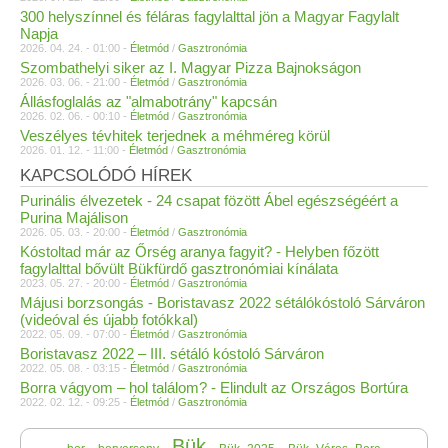
300 helyszínnel és féláras fagylalttal jön a Magyar Fagylalt
Napja
2026. 04. 24. - 01:00 -
Életmód
/
Gasztronómia
Szombathelyi siker az I. Magyar Pizza Bajnokságon
2026. 03. 06. - 21:00 -
Életmód
/
Gasztronómia
Állásfoglalás az "almabotrány" kapcsán
2026. 02. 06. - 00:10 -
Életmód
/
Gasztronómia
Veszélyes tévhitek terjednek a méhméreg körül
2026. 01. 12. - 11:00 -
Életmód
/
Gasztronómia
KAPCSOLÓDÓ HÍREK
Purinális élvezetek - 24 csapat fözött Ábel egészségéért a
Purina Majálison
2026. 05. 03. - 20:00 -
Életmód
/
Gasztronómia
Kóstoltad már az Őrség aranya fagyit? - Helyben főzött
fagylalttal bővült Bükfürdő gasztronómiai kínálata
2023. 05. 27. - 20:00 -
Életmód
/
Gasztronómia
Májusi borzsongás - Boristavasz 2022 sétálókóstoló Sárváron
(videóval és újabb fotókkal)
2022. 05. 09. - 07:00 -
Életmód
/
Gasztronómia
Boristavasz 2022 – III. sétáló kóstoló Sárváron
2022. 05. 08. - 03:15 -
Életmód
/
Gasztronómia
Borra vágyom – hol találom? - Elindult az Országos Bortúra
2022. 02. 12. - 09:25 -
Életmód
/
Gasztronómia
Bük