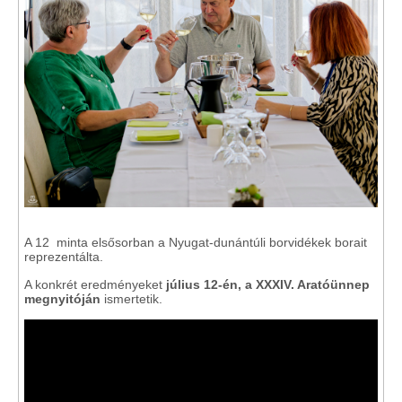
A 12 minta elsősorban a Nyugat-dunántúli borvidékek borait
reprezentálta.
A konkrét eredményeket
július 12-én, a XXXIV. Aratóünnep
megnyitóján
ismertetik.