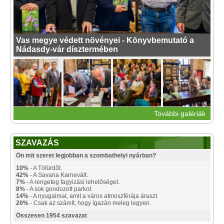
Vas megye védett növényei - Könyvbemutató a
Nádasdy-vár dísztermében
További galériák
SZAVAZÁS
Ön mit szeret legjobban a szombathelyi nyárban?
10%
- A Tófürdőt.
42%
- A Savaria Karnevált.
7%
- A rengeteg fagyizási lehetőséget.
8%
- A sok gondozott parkot.
14%
- A nyugalmat, amit a város atmoszférája áraszt.
20%
- Csak az számít, hogy igazán meleg legyen.
Összesen 1954 szavazat