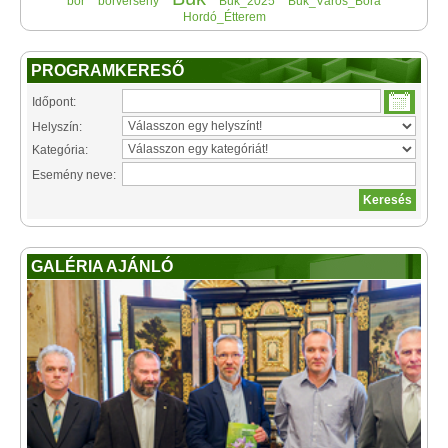
bor
borverseny
Bük_2025
Bük_Város_Bora
Hordó_Étterem
PROGRAMKERESŐ
Időpont:
Helyszín:
Kategória:
Esemény neve:
GALÉRIA AJÁNLÓ