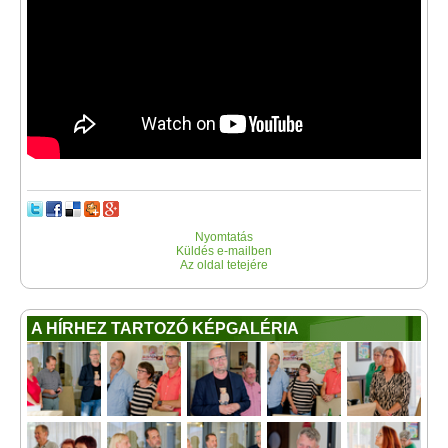
Nyomtatás
Küldés e-mailben
Az oldal tetejére
A HÍRHEZ TARTOZÓ KÉPGALÉRIA