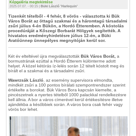
Képgaléria megtekintése
2025.07.07. - 00:15 |
Büki László 'Harlequin'
Tizenkét tételből - 4 fehér, 8 vörös - választotta ki Bük
Város Borát az öttagú szakmai és a háromtagú társadalmi
zsűri július 4-én Bükön, a Hordó Étteremben. A kóstolás
procedúráját a Kőszegi Borbarát Hölgyek segítették. A
hivatalos eredményhirdetésre július 12-én, a Büki
Aratóünnep ünnepélyes megnyitóján kerül sor.
Két év elteltével újra megválasztották
Bük Város Borát,
a
bormustrának ezúttal a Hordó Étterem különterme adott
helyet. A közel kétórás íz-lelés során 12 tételt kóstolt meg és
bírált el a szakmai és a társadalmi zsűri.
Wawrzsák László
, az esemény supervisora elmondta,
mindkét zsűri a 100 pontos bírálati szempontrendszer szerint
értékelte a borokat. Bük Város Bora kapcsán kiemelte, a
pincészetnek a nyertes tételből 1000 palackkal rendelkezésre
kell állnia. A bor a város címerével kerül értékesítésre illetve
ajándékba a későbbiek során. A város bora csak fehér vagy
vörös bor lehet.