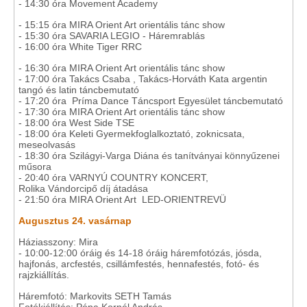
- 14:30 óra Movement Academy
- 15:15 óra MIRA Orient Art orientális tánc show
- 15:30 óra SAVARIA LEGIO - Háremrablás
- 16:00 óra White Tiger RRC
- 16:30 óra MIRA Orient Art orientális tánc show
- 17:00 óra Takács Csaba , Takács-Horváth Kata argentin
tangó és latin táncbemutató
- 17:20 óra Príma Dance Táncsport Egyesület táncbemutató
- 17:30 óra MIRA Orient Art orientális tánc show
- 18:00 óra West Side TSE
- 18:00 óra Keleti Gyermekfoglalkoztató, zoknicsata,
meseolvasás
- 18:30 óra Szilágyi-Varga Diána és tanítványai könnyűzenei
műsora
- 20:40 óra VARNYÚ COUNTRY KONCERT,
Rolika Vándorcipő díj átadása
- 21:50 óra MIRA Orient Art LED-ORIENTREVÜ
Augusztus 24. vasárnap
Háziasszony: Mira
- 10:00-12:00 óráig és 14-18 óráig háremfotózás, jósda,
hajfonás, arcfestés, csillámfestés, hennafestés, fotó- és
rajzkiállítás.
Háremfotó: Markovits SETH Tamás
Fotókiállítás: Pópa Kornél András