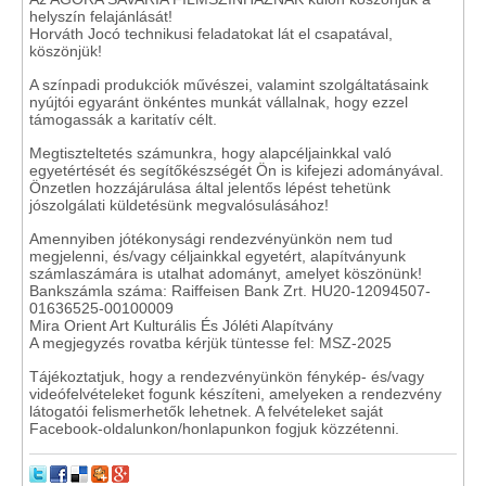
helyszín felajánlását!
Horváth Jocó technikusi feladatokat lát el csapatával,
köszönjük!
A színpadi produkciók művészei, valamint szolgáltatásaink
nyújtói egyaránt önkéntes munkát vállalnak, hogy ezzel
támogassák a karitatív célt.
Megtiszteltetés számunkra, hogy alapcéljainkkal való
egyetértését és segítőkészségét Ön is kifejezi adományával.
Önzetlen hozzájárulása által jelentős lépést tehetünk
jószolgálati küldetésünk megvalósulásához!
Amennyiben jótékonysági rendezvényünkön nem tud
megjelenni, és/vagy céljainkkal egyetért, alapítványunk
számlaszámára is utalhat adományt, amelyet köszönünk!
Bankszámla száma: Raiffeisen Bank Zrt. HU20-12094507-
01636525-00100009
Mira Orient Art Kulturális És Jóléti Alapítvány
A megjegyzés rovatba kérjük tüntesse fel: MSZ-2025
Tájékoztatjuk, hogy a rendezvényünkön fénykép- és/vagy
videófelvételeket fogunk készíteni, amelyeken a rendezvény
látogatói felismerhetők lehetnek. A felvételeket saját
Facebook-oldalunkon/honlapunkon fogjuk közzétenni.