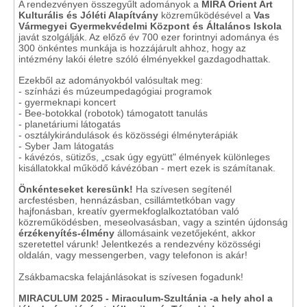
A rendezvényen összegyűlt adományok a
MIRA Orient Art
Kulturális és Jóléti Alapítvány
közreműködésével a
Vas
Vármegyei Gyermekvédelmi Központ és Általános Iskola
javát szolgálják. Az előző év 700 ezer forintnyi adománya és
300 önkéntes munkája is hozzájárult ahhoz, hogy az
intézmény lakói életre szóló élményekkel gazdagodhattak.
Ezekből az adományokból valósultak meg:
- színházi és múzeumpedagógiai programok
- gyermeknapi koncert
- Bee-botokkal (robotok) támogatott tanulás
- planetáriumi látogatás
- osztálykirándulások és közösségi élményterápiák
- Syber Jam látogatás
- kávézós, sütizős, „csak úgy együtt" élmények különleges
kisállatokkal működő kávézóban - mert ezek is számítanak.
Önkénteseket keresünk!
Ha szívesen segítenél
arcfestésben, hennázásban, csillámtetkóban vagy
hajfonásban, kreatív gyermekfoglalkoztatóban való
közreműködésben, meseolvasásban, vagy a szintén újdonság
érzékenyítés-élmény
állomásaink vezetőjeként, akkor
szeretettel várunk! Jelentkezés a rendezvény közösségi
oldalán, vagy messengerben, vagy telefonon is akár!
Zsákbamacska felajánlásokat is szívesen fogadunk!
MIRACULUM 2025 - Miraculum-Szultánia -a hely ahol a