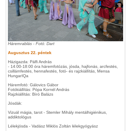
Háremrablás - Fotó: Dart
Augusztus 22. péntek
Házigazda: Pálfi András
- 14:00-18:00 óra háremfotózás, jósda, hajfonás, arcfestés,
csillámfestés, hennafestés, fotó- és rajzkiállítás, Mensa
HungarIQa
Háremfotó: Gálovics Gábor
Fotókiállítás: Pópa Kornél András
Rajzkiállítás: Bíró Balázs
Jósdák:
Vizuál mágia, tarot - Stemler Mihály mentálhigiénikus,
addiktológus
Lélekjósda - Vadász Miklós Zoltán lélekgyógyász