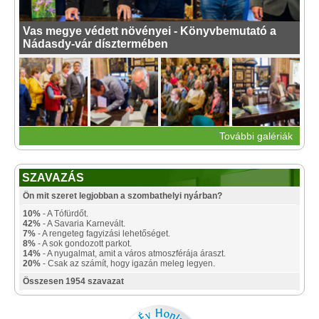
Vas megye védett növényei - Könyvbemutató a
Nádasdy-vár dísztermében
További galériák
SZAVAZÁS
Ön mit szeret legjobban a szombathelyi nyárban?
10%
- A Tófürdőt.
42%
- A Savaria Karnevált.
7%
- A rengeteg fagyizási lehetőséget.
8%
- A sok gondozott parkot.
14%
- A nyugalmat, amit a város atmoszférája áraszt.
20%
- Csak az számít, hogy igazán meleg legyen.
Összesen 1954 szavazat