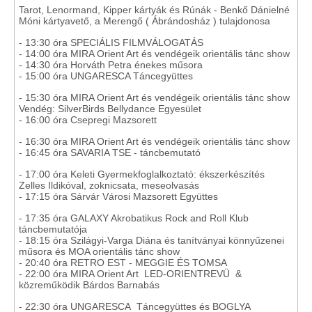
Tarot, Lenormand, Kipper kártyák és Rúnák - Benkő Dánielné
Móni kártyavető, a Merengő ( Ábrándosház ) tulajdonosa
- 13:30 óra SPECIÁLIS FILMVÁLOGATÁS
- 14:00 óra MIRA Orient Art és vendégeik orientális tánc show
- 14:30 óra Horváth Petra énekes műsora
- 15:00 óra UNGARESCA Táncegyüttes
- 15:30 óra MIRA Orient Art és vendégeik orientális tánc show
Vendég: SilverBirds Bellydance Egyesület
- 16:00 óra Csepregi Mazsorett
- 16:30 óra MIRA Orient Art és vendégeik orientális tánc show
- 16:45 óra SAVARIA TSE - táncbemutató
- 17:00 óra Keleti Gyermekfoglalkoztató: ékszerkészítés
Zelles Ildikóval, zoknicsata, meseolvasás
- 17:15 óra Sárvár Városi Mazsorett Együttes
- 17:35 óra GALAXY Akrobatikus Rock and Roll Klub
táncbemutatója
- 18:15 óra Szilágyi-Varga Diána és tanítványai könnyűzenei
műsora és MOA orientális tánc show
- 20:40 óra RETRO EST - MEGGIE ÉS TOMSA
- 22:00 óra MIRA Orient Art LED-ORIENTREVÜ &
közreműködik Bárdos Barnabás
- 22:30 óra UNGARESCA Táncegyüttes és BOGLYA