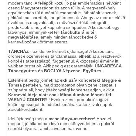
modern tánc. A fellépők közül jó pár emblematikus névként
cseng Magyarországon és azon túl is. A megyeszékhelyi
együtteseken túl dunántúli csapatok is láthatóak lesznek,
például mazsorettek, tangó táncosok. Ahogy az már az előző
években is megvalósult, a művészi értékű, integrált
produkciók is helyet kapnak a színpadon. A közös cél: egy
látványos, élményekkel teli
tánckulturális tér
megvalósítása
, amely minden táncot kedvelő
karneválozónak örömet szerez.
TÁNCHÁZ
- az idei év kiemelt újdonsága! A közös tánc
örömét élőzenével és tánctanítással élhetik át a résztvevők,
kortól és tapasztalattól függetlenül. A közösségi élmény itt
valóban testet ölt. Akik pedig ezt garantálják:
UNGARESCA
Táncegyüttes és BOGLYA Népzenei Együttes.
Esténként pedig jönnek az
exkluzív koncertek!
Meggie &
Tomsa
pénteken, majd szombaton olyan zenei csapat is
színpadra áll, hogy jótékonysági koncertet adjon, akik
a
Karnevál ideje alatt csak Miraculumban lépnek fel:
VARNYÚ COUNTRY
! Ezek a zenei produkciók igazi
különlegességet, felüdülést kínálnak a fesztiváli napok
záróakkordjaiként.
Idei újdonság még a
mesekönyv-cserebere
! Hozd el
megunt, jó állapotban lévő mesekönyvedet és a polcról
cseréld olyanra, amit szívesen hazavinnél!