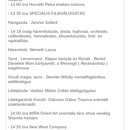
- 13:00 óra Horváth Petra énekes műsora
- 13:30 óra SPECIÁLIS FILMVÁLOGATÁS
Házigazda : Janzsó Szilárd
- 14-18 óráig háremfotózás, jósda, hajfonás, arcfestés,
csillámfestés, hennafestés, ékszerkészítés, fotó- és
rajzkiállítás.
Háremfotó: Németh Laura
Tarot , Lenormand , Kipper kártyák és Rúnák - Benkő
Dànielnè Móni kártyavető, a Merengő ( Ábrándosház )
tulajdonosa
Vizuál mágia, tarot - Stemler Mihály mentálhigiénikus,
addiktológus
Lélekjósda- Vadász Miklós Zoltán lélekgyógyász
Lélekgardrób frissítő- Gálovics Gábor Trauma orientált
szaktanácsadó
- 14:00 óra MIRA Orient Art orientális tánc show vendég:
Shamila hastánc
- 14:20 óra New West Company