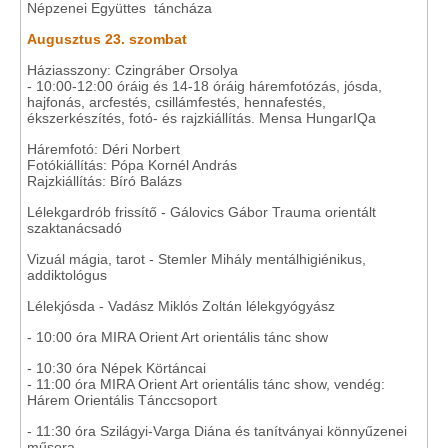
Népzenei Együttes táncháza
Augusztus 23. szombat
Háziasszony: Czingráber Orsolya
- 10:00-12:00 óráig és 14-18 óráig háremfotózás, jósda,
hajfonás, arcfestés, csillámfestés, hennafestés,
ékszerkészítés, fotó- és rajzkiállítás. Mensa HungarIQa
Háremfotó: Déri Norbert
Fotókiállítás: Pópa Kornél András
Rajzkiállítás: Bíró Balázs
Lélekgardrób frissítő - Gálovics Gábor Trauma orientált
szaktanácsadó
Vizuál mágia, tarot - Stemler Mihály mentálhigiénikus,
addiktológus
Lélekjósda - Vadász Miklós Zoltán lélekgyógyász
- 10:00 óra MIRA Orient Art orientális tánc show
- 10:30 óra Népek Körtáncai
- 11:00 óra MIRA Orient Art orientális tánc show, vendég:
Hárem Orientális Tánccsoport
- 11:30 óra Szilágyi-Varga Diána és tanítványai könnyűzenei
műsora