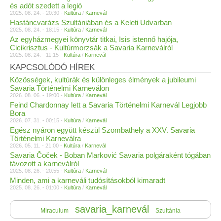
és adót szedett a legió
2025. 08. 24. - 20:30 -
Kultúra
/
Karnevál
Hastáncvarázs Szultániában és a Keleti Udvarban
2025. 08. 24. - 18:15 -
Kultúra
/
Karnevál
Az egyházmegyei könyvtár titkai, Isis istennő hajója,
Cicikrisztus - Kultúrmorzsák a Savaria Karneválról
2025. 08. 24. - 11:15 -
Kultúra
/
Karnevál
KAPCSOLÓDÓ HÍREK
Közösségek, kultúrák és különleges élmények a jubileumi
Savaria Történelmi Karneválon
2026. 08. 06. - 19:00 -
Kultúra
/
Karnevál
Feind Chardonnay lett a Savaria Történelmi Karnevál Legjobb
Bora
2026. 07. 31. - 00:15 -
Kultúra
/
Karnevál
Egész nyáron együtt készül Szombathely a XXV. Savaria
Történelmi Karneválra
2026. 05. 11. - 21:00 -
Kultúra
/
Karnevál
Savaria Čoček - Boban Marković Savaria polgáraként tógában
távozott a karneválról
2025. 08. 26. - 20:55 -
Kultúra
/
Karnevál
Minden, ami a karneváli tudósításokból kimaradt
2025. 08. 26. - 01:00 -
Kultúra
/
Karnevál
savaria_karnevál
Miraculum
Szultánia