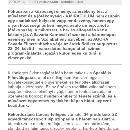
2025.08.13. - 21:25 |
vaskarika.hu - Nyitókép: Dart
Fókuszban a közösségi élmény, az érzékenyítés, a
művészet és a jótékonyság - A MIRACULUM nem csupán
egy csatlakozó helyszín vagy rendezvény, hanem egy
olyan közösségi térben megvalósuló ünnep, ahol a
jótékonyság, a művészet, a be- és elfogadás kéz a
kézben jár. A Savaria Karnevál részeként a háromnapos
esemény idén is Szombathely szívében, az AGORA
Savaria Filmszínházba várja az érdeklődőket augusztus
22–24. között – varázslatos hangulattal, színes
programkínálattal, igazán különleges kulturális
élményekkel.
Különleges újdonságként idén bemutatkozik a
Speciális
Filmválogatás
, ahol elsődlegesen Vas vármegyei
fogyatékossággal élő gyermekek és felnőttek alkotásait
láthatja a közönség. Ez az értékes rövidfilm-válogatás nem
csupán művészi élményt nyújt, hanem fontos társadalmi
üzenetet is hordoz:
minden ember története számít, és a
művészet egyetemes nyelvként képes hidat képezni
közöttünk.
Rekordszámú táncos fellépés
várható:
34 produkció
,
22
egyedi tánccsoport
lép színpadra a három nap alatt
. A
táncok szinte minden műfaja jelen lesz - orientális tánc,
standard és latin táncok, rocky, néptánc, hip-hop, line dance,