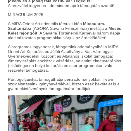
jókedv és a jóság találkozik- vár Téged is!
A részvétel ingyenes - de minden apró támogatás számít!
MIRACULUM 2025
A MIRA Orient Art orientális társulat idén
Miraculum-
Szultániába
(AGORA-Savaria Filmszínház) invitálja
a Mesés
Kelet rajongóit
. A Savaria Történelmi Karnevál három napja
alatt változatos programokkal várjuk az érdeklődőket!
A programok ingyenesek, látogatóink adományaiból a MIRA
Orient Art Kulturális és Jóléti Alapítvány a Vas Vármegyei
Gyermekvédelmi Központ és Általános Iskolát támogatja:
élményterápiás eszközök vásárlása, valamint élményterápiás
(elsődlegesen helyi) kulturális és sportprogramokon való
részvétel támogatása.
Pártfogoltjainkat támogathatja pénzadományokkal, illetve
szolgáltatásaink igénybevételével, hiszen ezek bevételét is a
gyermekintézmények támogatására fordítjuk.