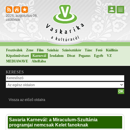
2026. augusztus 06.
csütörtök
Fesztiválok
Zene
Film
Színház
Színésztükör
Tánc
Fotó
Kiállítás
Képzőművészet
Karnevál
Irodalom
Divat
Pegazus
Egyéb
VZ
MEDIAWAVE
AlteRába
KERESÉS
Vissza az előző oldalra
Savaria Karnevál: a Miraculum-Szultánia
programjai nemcsak Kelet fanoknak