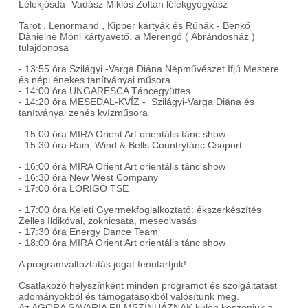
Lélekjósda- Vadász Miklós Zoltán lélekgyógyász
Tarot , Lenormand , Kipper kártyák és Rúnák - Benkő
Dànielnè Móni kártyavető, a Merengő ( Ábrándosház )
tulajdonosa
- 13:55 óra Szilágyi -Varga Diána Népművészet Ifjú Mestere
és népi énekes tanítványai műsora
- 14:00 óra UNGARESCA Táncegyüttes
- 14:20 óra MESEDAL-KVÍZ - Szilágyi-Varga Diána és
tanítványai zenés kvízműsora
- 15:00 óra MIRA Orient Art orientális tánc show
- 15:30 óra Rain, Wind & Bells Countrytánc Csoport
- 16:00 óra MIRA Orient Art orientális tánc show
- 16:30 óra New West Company
- 17:00 óra LORIGO TSE
- 17:00 óra Keleti Gyermekfoglalkoztató: ékszerkészítés
Zelles Ildikóval, zoknicsata, meseolvasás
- 17:30 óra Energy Dance Team
- 18:00 óra MIRA Orient Art orientális tánc show
A programváltoztatás jogát fenntartjuk!
Csatlakozó helyszínként minden programot és szolgáltatást
adományokból és támogatásokból valósítunk meg.
Az AGORA SAVARIA FILMSZÍNHÁZNAK külön köszönjük a