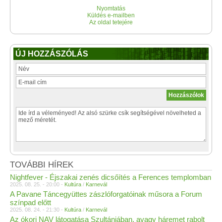
Nyomtatás
Küldés e-mailben
Az oldal tetejére
ÚJ HOZZÁSZÓLÁS
TOVÁBBI HÍREK
Nightfever - Éjszakai zenés dicsőítés a Ferences templomban
2025. 08. 25. - 20:00 -
Kultúra
/
Karnevál
A Pavane Táncegyüttes zászlóforgatóinak műsora a Forum
színpad előtt
2025. 08. 24. - 21:30 -
Kultúra
/
Karnevál
Az ókori NAV látogatása Szultániában, avagy háremet rabolt