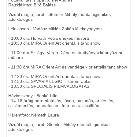
Rajzkiállítás: Bíró Balázs
Vizuál mágia, tarot - Stemler Mihály mentálhigiénikus,
addiktológus
Lélekjósda - Vadász Miklós Zoltán lélekgyógyász
- 10:00 óra Horváth Petra énekes műsora
- 10:30 óra MIRA Orient Art orientális tánc show
- 11:00 óra Szilágyi-Varga Diána és tanítványai könnyűzenei
műsora
- 11:30 óra MIRA Orient Art és vendégeik orientális tánc show
- 12:20 óra MIRA Orient Art orientális tánc show
- 12:30 óra SAVARIA LEGIO - Háremrablás
- 13:30 óra SPECIÁLIS FILMVÁLOGATÁS
Háziasszony : Benkő Lilla
- 14-18 óráig háremfotózás, jósda, hajfonás, arcfestés,
csillámfestés, hennafestés, fotó- és rajzkiállítás.
Háremfotó: Németh Laura
Vizuál mágia, tarot -Stemler Mihály mentálhigiénikus,
addiktológus