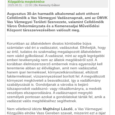
Képgaléria megtekintése
2025.08.31. - 22:00 |
Dr. Kereszty Gábor
Augusztus 30-án harmadik alkalommal adott otthont
Celldömölk a Vas Vármegyei Vadásznapnak, ami az OMVK
Vas Vármegyei Területi Szervezete, valamint Celldömölk
Város Önkormányzata és a Kemenesaljai Művelődési
Központ társszervezésében valósult meg.
Korunkban az állatvédelem divatos köntösébe bújva
számtalan vád éri a vadászatot, vadászokat. Elhihetjük, hogy
az értő, tudatos és szakmailag megalapozott állatvédelem
nem vádol gyilkolással. A vadászat, mint az egyik legrégebbi
emberi tevékenység nem az állatok megöléséről szól. A
korábban élelmiszerszerző embernek mára egyensúlyt kell
teremtenie abban az élővilágban, amit nem vadászattal,
hanem ipari termeléssel, környezetkárosítással, eltúlzott
fakitermeléssel, vízszennyezéssel borított fel. A megváltozott
környezet megköveteli a beavatkozást, így a vadállomány
szabályozását is. Gondoljanak a városba is bejáró
túlszaporodott vaddisznó- vagy rókaállományra, a medvék
veszélyes elszaporodására. A vadásznapot megnyitó
személyek pontosan azokat a gondolatokat tárták fel, amik a
vadászat valós megítéléséhez segíthetnek.
Nem véletlenül idézte
Majthényi László
, a Vas Vármegyei
Közgyűlés elnöke Vass Gereben szavait, miszerint
ezt a tájat