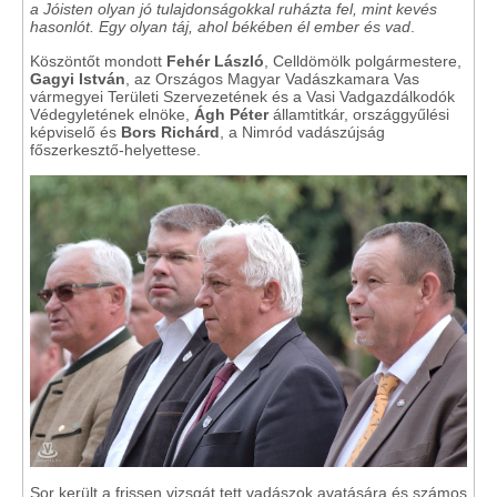
a Jóisten olyan jó tulajdonságokkal ruházta fel, mint kevés
hasonlót. Egy olyan táj, ahol békében él ember és vad
.
Köszöntőt mondott
Fehér László
, Celldömölk polgármestere,
Gagyi István
, az Országos Magyar Vadászkamara Vas
vármegyei Területi Szervezetének és a Vasi Vadgazdálkodók
Védegyletének elnöke,
Ágh Péter
államtitkár, országgyűlési
képviselő és
Bors Richárd
, a Nimród vadászújság
főszerkesztő-helyettese.
Sor került a frissen vizsgát tett vadászok avatására és számos