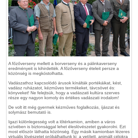
A főzőverseny mellett a borverseny és a pálinkaverseny
eredményeit is kihirdették. A főzőverseny ételeit persze a
közönség is megkóstolhatta.
Vadászathoz kapcsolódó árusok kínálták portékáikat, kést,
vadász ruházatot, kézműves termékeket, távcsövet és:
könyveket! Ne felejtsük, hogy a vadászati kultúra szerves
része egy nagyon komoly és értékes vadászati irodalom!
De volt itt még gyermek kézműves foglalkozás, íjászat és
solymász bemutató is.
Igazi különlegesség volt a lőtérkamion, amiben a város
szívében is biztonsággal lehet éleslövészetet gyakorolni. Ezt
most először láthatta közönség. Egy másik kamionban lézeres
virtuális lövészetet próbálhattunk ki: a vetített, animált célokra