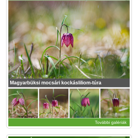
Magyarbüksi mocsári kockásliliom-túra
További galériák