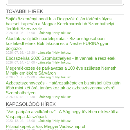
TOVÁBBI HÍREK
Sajtóközleményt adott ki a Dolgozók útján történt súlyos
baleset kapcsán a Magyar Kerékpárosklub Szombathelyi
Területi Szervezete
2026. 08. 03. - 14:00 -
Látószög
/
Helyi fókusz
Átadták az új büki ipartelepi utat - Biztonságosabban
közlekedhetnek Bük lakosai és a Nestlé PURINA gyár
dolgozói
2026. 07. 16. - 18:20 -
Látószög
/
Helyi fókusz
Ebösszeírás 2026 Szombathelyen - Itt vannak a részletek
2026. 07. 14. - 14:00 -
Látószög
/
Helyi fókusz
Megemlékezés és parkavatás a 100 éve született Németh
Mihály emlékére Sárváron
2026. 07. 08. - 22:00 -
Látószög
/
Helyi fókusz
Azbesztszennyezés - Határozatképtelen bizottsági ülés után
több mint két órát tanácskoztak az azbesztszennyezésről
Szombathelyen
2026. 06. 18. - 19:30 -
Látószög
/
Helyi fókusz
KAPCSOLÓDÓ HÍREK
"Vas-paripán a vulkánhoz" - A Ság hegy tövében elkészült a
Vasparipa Játszópark
2023. 12. 02. - 13:00 -
Látószög
/
Helyi fókusz
Pillanatképek a Vas Megyei Vadásznapról