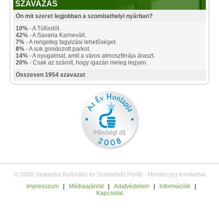
SZAVAZÁS
Ön mit szeret legjobban a szombathelyi nyárban?
10%
- A Tófürdőt.
42%
- A Savaria Karnevált.
7%
- A rengeteg fagyizási lehetőséget.
8%
- A sok gondozott parkot.
14%
- A nyugalmat, amit a város atmoszférája áraszt.
20%
- Csak az számít, hogy igazán meleg legyen.
Összesen 1954 szavazat
© 2008 Vaskarika Kulturális és Szabadidő Portál - Minden jog fenntartva
Impresszum
|
Médiaajánlat
|
Adatvédelem
|
Információk
|
Kapcsolat