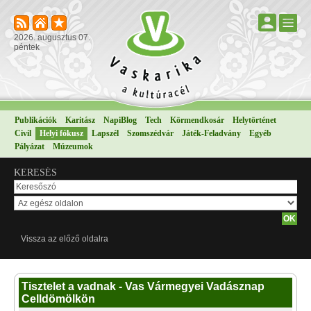
2026. augusztus 07.
péntek
Publikációk
Karitász
NapiBlog
Tech
Körmendkosár
Helytörténet
Civil
Helyi fókusz
Lapszél
Szomszédvár
Játék-Feladvány
Egyéb
Pályázat
Múzeumok
KERESÉS
Vissza az előző oldalra
Tisztelet a vadnak - Vas Vármegyei Vadásznap
Celldömölkön