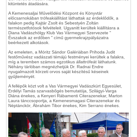
kitüntetés átadására.
A Kemenesaljai Művelődési Központ és Könyvtár
előcsarnokában trófeakiállítást láthattak az érdeklődők, a
falakon pedig Kajtár Zsolt és Sebestyén Zoltán
természetfotósok felvételeit. Ugyanitt kerültek kiállításra a
Diana Vadászhölgy Klub Vas Vármegyei Szervezete "
Évszakok az erdőben " című gyermekrajzpályázatra
beérkezett alkotások.
Az emeleten, a Móritz Sándor Galériában Prihoda Judit
festőművész vadászati témájú festményei kerültek a falakra,
míg a teremben számos egzotikus állattrófeát láthatunk.
Néhány tárlóban megnézhetjük Dr. Radnai Endre
nyugalmazott körzeti orvos saját készítésű késeinek
gyűjteményét.
A fellépők közt volt a Vas Vármegyei Vadászkürt Egyesület,
Erdélyi Tamás szarvasbőgés bemutatója, Szilágyi-Varga
Diána énekes, a Kenyeri Rábamenti Citerazenekar, Marton
Laura tánccsoportja, a Kemenesmagasi Citerazenekar és
Néptánckör, Ábrahám Tibor énekes, Kim Serrano énekes.