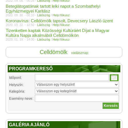
2022. 09. 05. - 00:25 -
Látószög
/
Helyi fókusz
Beteglátogatóinak tartott lelki napot a Szombathelyi
Egyházmegyei Karitász
2020. 09. 30. - 00:10 -
Látószög
/
Helyi fókusz
Koronavírus: Celldömölk tapsolt, Devecsery László üzent
2020. 03. 22. - 12:50 -
Látószög
/
Helyi fókusz
Tizenketten kaptak Közösségi Kultúráért Díjat a Magyar
Kultúra Napja alkalmából Celldömölkön
2020. 01. 19. - 14:00 -
Látószög
/
Helyi fókusz
Celldömölk
vadásznap
PROGRAMKERESŐ
Időpont:
Helyszín:
Kategória:
Esemény neve:
GALÉRIA AJÁNLÓ