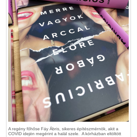
A regény főhőse Fáy Ábris, sikeres építészmérnök, akit a
COVID idején megérint a halál szele. A kórházban eltöltött