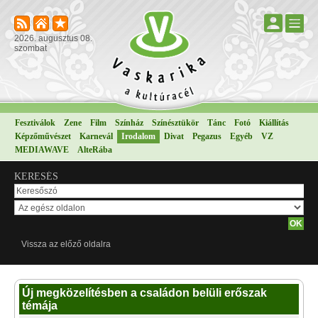
2026. augusztus 08.
szombat
Fesztiválok
Zene
Film
Színház
Színésztükör
Tánc
Fotó
Kiállítás
Képzőművészet
Karnevál
Irodalom
Divat
Pegazus
Egyéb
VZ
MEDIAWAVE
AlteRába
KERESÉS
Vissza az előző oldalra
Új megközelítésben a családon belüli erőszak
témája