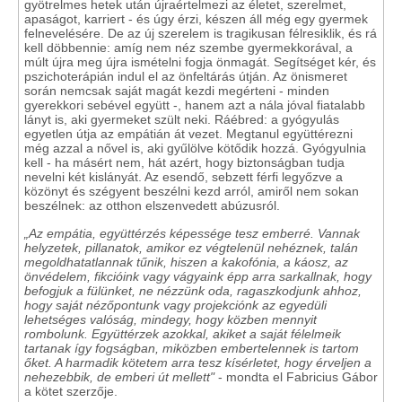
gyötrelmes hetek után újraértelmezi az életet, szerelmet,
apaságot, karriert - és úgy érzi, készen áll még egy gyermek
felnevelésére. De az új szerelem is tragikusan félresiklik, és rá
kell döbbennie: amíg nem néz szembe gyermekkorával, a
múlt újra meg újra ismételni fogja önmagát. Segítséget kér, és
pszichoterápián indul el az önfeltárás útján. Az önismeret
során nemcsak saját magát kezdi megérteni - minden
gyerekkori sebével együtt -, hanem azt a nála jóval fiatalabb
lányt is, aki gyermeket szült neki. Ráébred: a gyógyulás
egyetlen útja az empátián át vezet. Megtanul együttérezni
még azzal a nővel is, aki gyűlölve kötődik hozzá. Gyógyulnia
kell - ha másért nem, hát azért, hogy biztonságban tudja
nevelni két kislányát. Az esendő, sebzett férfi legyőzve a
közönyt és szégyent beszélni kezd arról, amiről nem sokan
beszélnek: az otthon elszenvedett abúzusról.
„Az empátia, együttérzés képessége tesz emberré. Vannak
helyzetek, pillanatok, amikor ez végtelenül nehéznek, talán
megoldhatatlannak tűnik, hiszen a kakofónia, a káosz, az
önvédelem, fikcióink vagy vágyaink épp arra sarkallnak, hogy
befogjuk a fülünket, ne nézzünk oda, ragaszkodjunk ahhoz,
hogy saját nézőpontunk vagy projekciónk az egyedüli
lehetséges valóság, mindegy, hogy közben mennyit
rombolunk. Együttérzek azokkal, akiket a saját félelmeik
tartanak így fogságban, miközben embertelennek is tartom
őket. A harmadik kötetem arra tesz kísérletet, hogy érveljen a
nehezebbik, de emberi út mellett"
- mondta el Fabricius Gábor
a kötet szerzője.