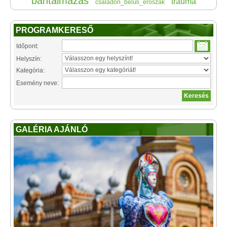
bántalmazás
trauma
családon_belüli_erőszak
PROGRAMKERESŐ
Időpont:
Helyszín:
Kategória:
Esemény neve:
GALÉRIA AJÁNLÓ