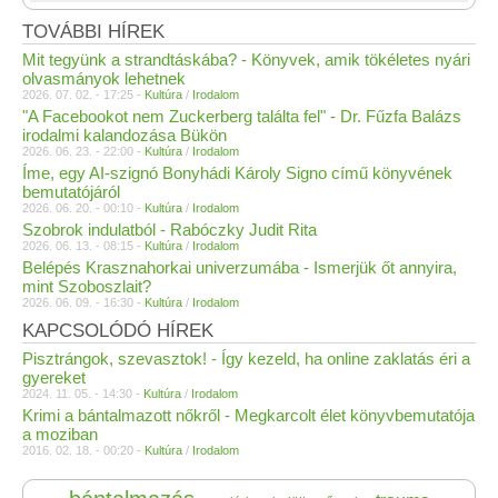
TOVÁBBI HÍREK
Mit tegyünk a strandtáskába? - Könyvek, amik tökéletes nyári
olvasmányok lehetnek
2026. 07. 02. - 17:25 -
Kultúra
/
Irodalom
"A Facebookot nem Zuckerberg találta fel" - Dr. Fűzfa Balázs
irodalmi kalandozása Bükön
2026. 06. 23. - 22:00 -
Kultúra
/
Irodalom
Íme, egy AI-szignó Bonyhádi Károly Signo című könyvének
bemutatójáról
2026. 06. 20. - 00:10 -
Kultúra
/
Irodalom
Szobrok indulatból - Rabóczky Judit Rita
2026. 06. 13. - 08:15 -
Kultúra
/
Irodalom
Belépés Krasznahorkai univerzumába - Ismerjük őt annyira,
mint Szoboszlait?
2026. 06. 09. - 16:30 -
Kultúra
/
Irodalom
KAPCSOLÓDÓ HÍREK
Pisztrángok, szevasztok! - Így kezeld, ha online zaklatás éri a
gyereket
2024. 11. 05. - 14:30 -
Kultúra
/
Irodalom
Krimi a bántalmazott nőkről - Megkarcolt élet könyvbemutatója
a moziban
2016. 02. 18. - 00:20 -
Kultúra
/
Irodalom