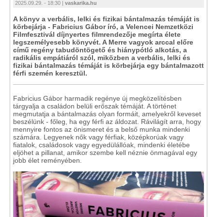
2025.09.29. - 18:30 |
vaskarika.hu
A könyv a verbális, lelki és fizikai bántalmazás témáját is
körbejárja - Fabricius Gábor író, a Velencei Nemzetközi
Filmfesztivál díjnyertes filmrendezője megírta élete
legszemélyesebb könyvét. A Merre vagyok arccal előre
című regény tabudöntögető és hiánypótló alkotás, a
radikális empátiáról szól, miközben a verbális, lelki és
fizikai bántalmazás témáját is körbejárja egy bántalmazott
férfi szemén keresztül.
Fabricius Gábor harmadik regénye új megközelítésben
tárgyalja a családon belüli erőszak témáját. A történet
megmutatja a bántalmazás olyan formáit, amelyekről keveset
beszélünk - főleg, ha egy férfi az áldozat. Rávilágít arra, hogy
mennyire fontos az önismeret és a belső munka mindenki
számára. Legyenek nők vagy férfiak, középkorúak vagy
fiatalok, családosok vagy egyedülállóak, mindenki életébe
eljöhet a pillanat, amikor szembe kell néznie önmagával egy
jobb élet reményében.