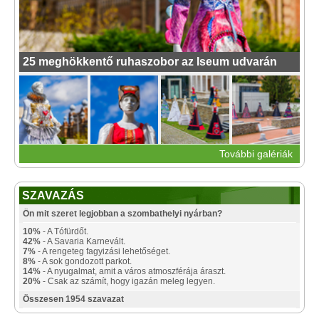
25 meghökkentő ruhaszobor az Iseum udvarán
További galériák
SZAVAZÁS
Ön mit szeret legjobban a szombathelyi nyárban?
10%
- A Tófürdőt.
42%
- A Savaria Karnevált.
7%
- A rengeteg fagyizási lehetőséget.
8%
- A sok gondozott parkot.
14%
- A nyugalmat, amit a város atmoszférája áraszt.
20%
- Csak az számít, hogy igazán meleg legyen.
Összesen 1954 szavazat