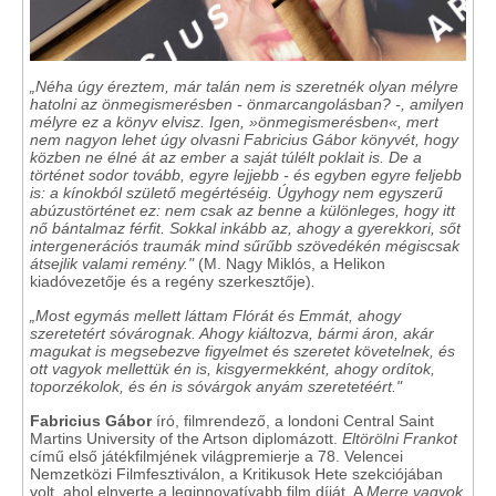
„Néha úgy éreztem, már talán nem is szeretnék olyan mélyre
hatolni az önmegismerésben - önmarcangolásban? -, amilyen
mélyre ez a könyv elvisz. Igen, »önmegismerésben«, mert
nem nagyon lehet úgy olvasni Fabricius Gábor könyvét, hogy
közben ne élné át az ember a saját túlélt poklait is. De a
történet sodor tovább, egyre lejjebb - és egyben egyre feljebb
is: a kínokból születő megértéséig. Úgyhogy nem egyszerű
abúzustörténet ez: nem csak az benne a különleges, hogy itt
nő bántalmaz férfit. Sokkal inkább az, ahogy a gyerekkori, sőt
intergenerációs traumák mind sűrűbb szövedékén mégiscsak
átsejlik valami remény."
(M. Nagy Miklós, a Helikon
kiadóvezetője és a regény szerkesztője)
.
„Most egymás mellett láttam Flórát és Emmát, ahogy
szeretetért sóvárognak. Ahogy kiáltozva, bármi áron, akár
magukat is megsebezve figyelmet és szeretet követelnek, és
ott vagyok mellettük én is, kisgyermekként, ahogy ordítok,
toporzékolok, és én is sóvárgok anyám szeretetéért."
Fabricius Gábor
író, filmrendező, a londoni Central Saint
Martins University of the Artson diplomázott.
Eltörölni Frankot
című első játékfilmjének világpremierje a 78. Velencei
Nemzetközi Filmfesztiválon, a Kritikusok Hete szekciójában
volt, ahol elnyerte a leginnovatívabb film díját. A
Merre vagyok