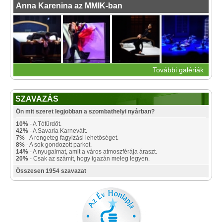
Anna Karenina az MMIK-ban
További galériák
SZAVAZÁS
Ön mit szeret legjobban a szombathelyi nyárban?
10%
- A Tófürdőt.
42%
- A Savaria Karnevált.
7%
- A rengeteg fagyizási lehetőséget.
8%
- A sok gondozott parkot.
14%
- A nyugalmat, amit a város atmoszférája áraszt.
20%
- Csak az számít, hogy igazán meleg legyen.
Összesen 1954 szavazat