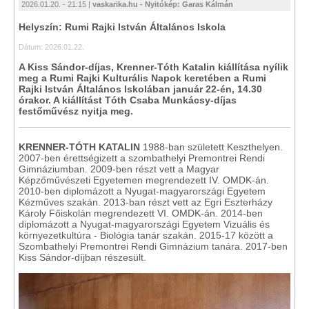
2026.01.20. - 21:15 |
vaskarika.hu - Nyitókép: Garas Kálmán
Helyszín: Rumi Rajki István Általános Iskola
Dátum: 2026.01.22.
A Kiss Sándor-díjas, Krenner-Tóth Katalin kiállítása nyílik
meg a Rumi Rajki Kulturális Napok keretében a Rumi
Rajki István Általános Iskolában január 22-én, 14.30
órakor. A kiállítást Tóth Csaba Munkácsy-díjas
festőművész nyitja meg.
KRENNER-TÓTH KATALIN
1988-ban született Keszthelyen.
2007-ben érettségizett a szombathelyi Premontrei Rendi
Gimnáziumban. 2009-ben részt vett a Magyar
Képzőművészeti Egyetemen megrendezett IV. OMDK-án.
2010-ben diplomázott a Nyugat-magyarországi Egyetem
Kézműves szakán. 2013-ban részt vett az Egri Eszterházy
Károly Főiskolán megrendezett VI. OMDK-án. 2014-ben
diplomázott a Nyugat-magyarországi Egyetem Vizuális és
környezetkultúra - Biológia tanár szakán. 2015-17 között a
Szombathelyi Premontrei Rendi Gimnázium tanára. 2017-ben
Kiss Sándor-díjban részesült.