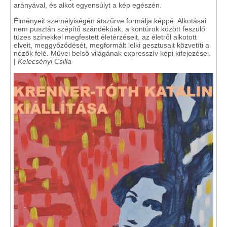
arányával, és alkot egyensúlyt a kép egészén.
Élményeit személyiségén átszűrve formálja képpé. Alkotásai
nem pusztán szépítő szándékúak, a kontúrok között feszülő
tüzes színekkel megfestett életérzéseit, az életről alkotott
elveit, meggyőződését, megformált lelki gesztusait közvetíti a
nézők felé. Művei belső világának expresszív képi kifejezései.
|
Kelecsényi Csilla