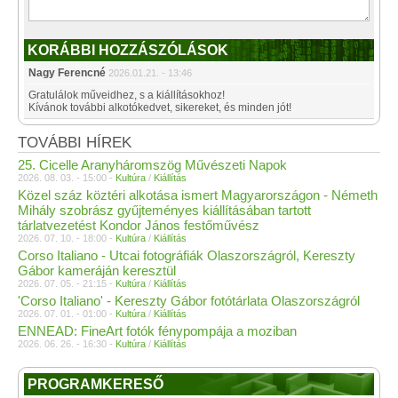
KORÁBBI HOZZÁSZÓLÁSOK
Nagy Ferencné
2026.01.21. - 13:46
Gratulálok műveidhez, s a kiállításokhoz!
Kívánok további alkotókedvet, sikereket, és minden jót!
TOVÁBBI HÍREK
25. Cicelle Aranyháromszög Művészeti Napok
2026. 08. 03. - 15:00 -
Kultúra
/
Kiállítás
Közel száz köztéri alkotása ismert Magyarországon - Németh
Mihály szobrász gyűjteményes kiállításában tartott
tárlatvezetést Kondor János festőművész
2026. 07. 10. - 18:00 -
Kultúra
/
Kiállítás
Corso Italiano - Utcai fotográfiák Olaszországról, Kereszty
Gábor kameráján keresztül
2026. 07. 05. - 21:15 -
Kultúra
/
Kiállítás
'Corso Italiano' - Kereszty Gábor fotótárlata Olaszországról
2026. 07. 01. - 01:00 -
Kultúra
/
Kiállítás
ENNEAD: FineArt fotók fénypompája a moziban
2026. 06. 26. - 16:30 -
Kultúra
/
Kiállítás
PROGRAMKERESŐ