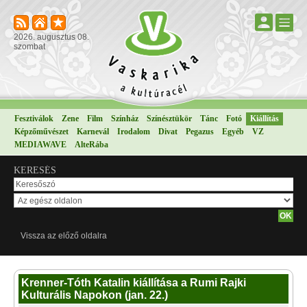
2026. augusztus 08.
szombat
Fesztiválok
Zene
Film
Színház
Színésztükör
Tánc
Fotó
Kiállítás
Képzőművészet
Karnevál
Irodalom
Divat
Pegazus
Egyéb
VZ
MEDIAWAVE
AlteRába
KERESÉS
Vissza az előző oldalra
Krenner-Tóth Katalin kiállítása a Rumi Rajki
Kulturális Napokon (jan. 22.)