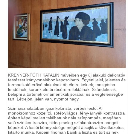
KRENNER-TÓTH KATALIN műveiben egy új alakuló dekoratív
festészet irányvonalához kapcsolható. Egyéni jelei, jelentés és
formaalkotó erővé alakulnak át, életre kelnek, mozgásba
lendülnek, korunk életérzésére reflektálnak. Szándékozik
belépni a történeti ornamentikák sorába, és a végtelenségbe
tart. Létrejön, jelen van, nyomot hagy.
Színhasználatában igazi kolorista, vérbeli festő. A
monokrómhoz közelítő, sötét-világos, fény-árnyék kontrasztra
épített képei mellett találhatunk nála színpompás, magában
való szintkontrasztra, hideg-meleg színkontrasztra hangolt
képeket. A festői könnyedsége mögött átsejlik a következetes,
kitartó munka. Képein finoman bánik a tiszta és tört színek