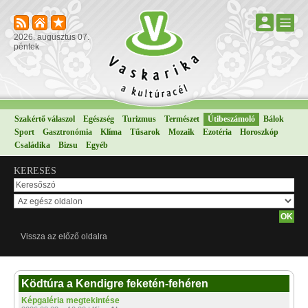
2026. augusztus 07.
péntek
Szakértő válaszol
Egészség
Turizmus
Természet
Útibeszámoló
Bálok
Sport
Gasztronómia
Klíma
Tűsarok
Mozaik
Ezotéria
Horoszkóp
Családika
Bizsu
Egyéb
KERESÉS
Vissza az előző oldalra
Ködtúra a Kendigre feketén-fehéren
Képgaléria megtekintése