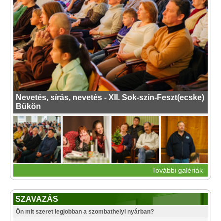
Nevetés, sírás, nevetés - XII. Sok-szín-Feszt(ecske)
Bükön
További galériák
SZAVAZÁS
Ön mit szeret legjobban a szombathelyi nyárban?