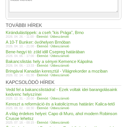
TOVÁBBI HÍREK
Kirándulástippek: a cseh "kis Prága", Brno
2026. 04. 26. - 11:00 -
Életmód
/
Útibeszámoló
A 10-T Bunker: óvóhelyen Brnóban
2026. 04. 10. - 21:00 -
Életmód
/
Útibeszámoló
Bene-hegyi tó: zöld idill Csepreg határában
2026. 04. 06. - 17:00 -
Életmód
/
Útibeszámoló
Bakancslistás hely a sényei Kemence Kápolna
2026. 04. 06. - 13:33 -
Életmód
/
Útibeszámoló
Bringával Kanadán keresztül - Világrekorder a moziban
2026. 02. 14. - 01:30 -
Életmód
/
Útibeszámoló
KAPCSOLÓDÓ HÍREK
Vedd fel a bakancslistádra! - Ezek voltak idei barangolásaink
kedvenc helyszínei
2025. 12. 31. - 20:00 -
Életmód
/
Útibeszámoló
Kereszt a reformáció és a katolicizmus határán: Kalica-tető
2025. 08. 02. - 00:30 -
Életmód
/
Útibeszámoló
A világ érdekes helyei: Capo di Muro, ahol modern Robinson
Crusoe lehetsz
2025. 07. 18. - 00:15 -
Életmód
/
Útibeszámoló