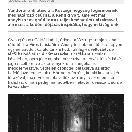
2026.02.02. - 10:00 |
Kiss Alex
Vándortúránk úticéja a Kőszegi-hegység főgerincének
meghatározó csúcsa, a Kendig volt, amelyet már
annyiszor meghódítottuk teljesítménytúrák alkalmával,
ám most a ködös időjárás inspirálta, hogy nekivágjunk.
Gyaloglásunk Cákról indult, érintve a Wisinger-majort, ahol
rátértünk a Piros turistaútra. Ahogy feljebb mentünk a hegyen,
úgy sűrűsödött körülöttünk a köd, túlvilágivá változtatva a
téltől halódó tájat. A hőmérséklet is csökkent a csúcs
közelében, apró jégcsapokat növesztve a fenyők tüskéi közé,
jégpáncélt terítve az ösvényekre, a hangokat is
megdermesztve, végtelen csönddel betakarva az erdőt.
Lefelé jövet érintettük a Hörmann-forrást, itt találkoztunk két
túrázóval, majd Velem felé vettük az irányt a szerpentinen
haladva, onnan pedig már sötétben haladtunk vissza Cákra a
kertek alatt.