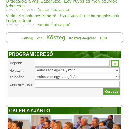
Ördögárok, a vasi Bazaltutca - Egy hűvös és mély szurdok
Kőszegen
2025. 01. 02. - 21:00 -
Életmód
/
Útibeszámoló
Vedd fel a bakancslistádra! - Ezek voltak idei barangolásaink
kedvenc fotói
2024. 12. 27. - 14:15 -
Életmód
/
Útibeszámoló
Kőszeg
túra
Kendig
köd
Kőszegi-hegység
PROGRAMKERESŐ
Időpont:
Helyszín:
Kategória:
Esemény neve:
GALÉRIA AJÁNLÓ