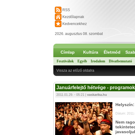
RSS
Kezdőlapnak
Kedvencekhez
2026. augusztus 08. szombat
Címlap
Kultúra
Életmód
Szab
Fesztiválok
Egyéb
Irodalom
Divatbemutató
Vissza az előző oldalra
Januárfelejtő hétvége - programo
2011.01.29. - 05:21 |
vaskarika.hu
Helyszín
Dátum: 2011.
Nem ragoz
tekintet
javasolju