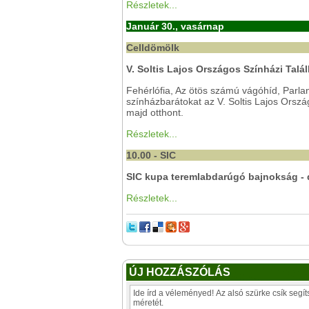
Részletek...
Január 30., vasárnap
Celldömölk
V. Soltis Lajos Országos Színházi Talá
Fehérlófia, Az ötös számú vágóhíd, Parl
színházbarátokat az V. Soltis Lajos Orsz
majd otthont.
Részletek...
10.00 - SIC
SIC kupa teremlabdarúgó bajnokság -
Részletek...
ÚJ HOZZÁSZÓLÁS