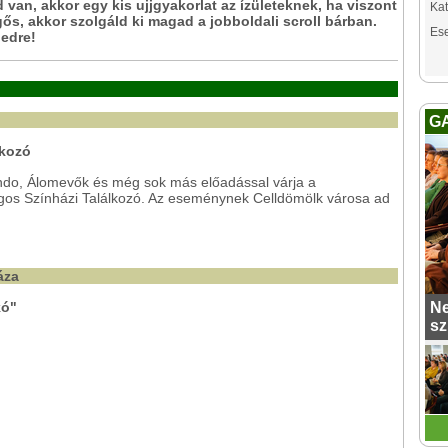
van, akkor egy kis ujjgyakorlat az ízületeknek, ha viszont
Kat
ős, akkor szolgáld ki magad a jobboldali scroll bárban.
Es
edre!
G
lkozó
ando, Álomevők és még sok más előadással várja a
ágos Színházi Találkozó. Az eseménynek Celldömölk városa ad
Háza
kó"
Ne
sz