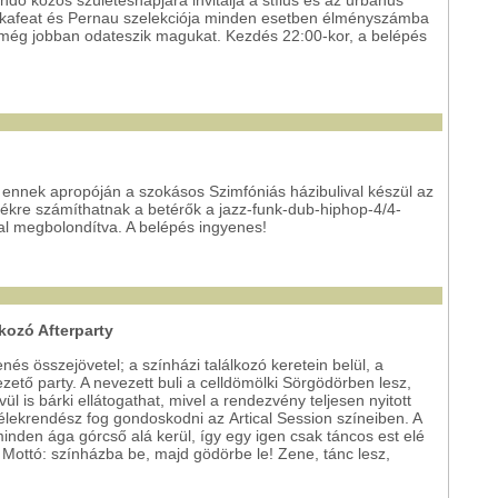
akafeat és Pernau szelekciója minden esetben élményszámba
 még jobban odateszik magukat. Kezdés 22:00-kor, a belépés
, ennek apropóján a szokásos Szimfóniás házibulival készül az
ékre számíthatnak a betérők a jazz-funk-dub-hiphop-4/4-
kal megbolondítva. A belépés ingyenes!
lkozó Afterparty
s összejövetel; a színházi találkozó keretein belül, a
ető party. A nevezett buli a celldömölki Sörgödörben lesz,
vül is bárki ellátogathat, mivel a rendezvény teljesen nyitott
 Lélekrendész fog gondoskodni az Artical Session színeiben. A
minden ága górcső alá kerül, így egy igen csak táncos est elé
. Mottó: színházba be, majd gödörbe le! Zene, tánc lesz,