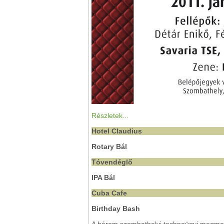
Részletek...
Hotel Claudius
Rotary Bál
Tóvendéglő
IPA Bál
Cuba Cafe
Birthday Bash
A három szombathelyi technoügyi megmondó