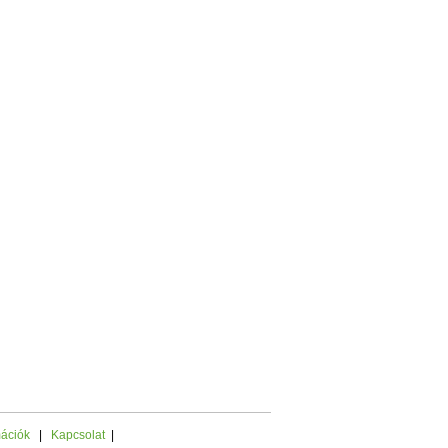
mációk
|
Kapcsolat
|