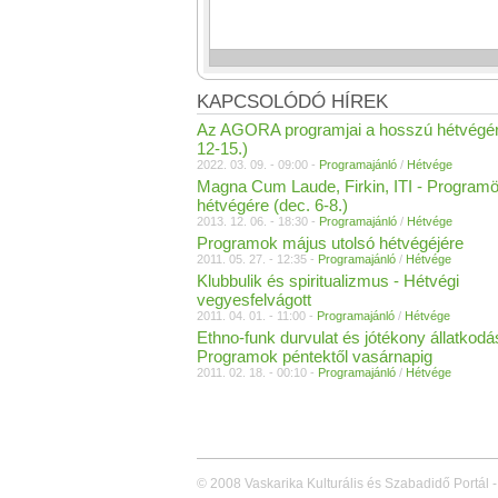
KAPCSOLÓDÓ HÍREK
Az AGORA programjai a hosszú hétvégér
12-15.)
2022. 03. 09. - 09:00 -
Programajánló
/
Hétvége
Magna Cum Laude, Firkin, ITI - Program
hétvégére (dec. 6-8.)
2013. 12. 06. - 18:30 -
Programajánló
/
Hétvége
Programok május utolsó hétvégéjére
2011. 05. 27. - 12:35 -
Programajánló
/
Hétvége
Klubbulik és spiritualizmus - Hétvégi
vegyesfelvágott
2011. 04. 01. - 11:00 -
Programajánló
/
Hétvége
Ethno-funk durvulat és jótékony állatkodá
Programok péntektől vasárnapig
2011. 02. 18. - 00:10 -
Programajánló
/
Hétvége
© 2008 Vaskarika Kulturális és Szabadidő Portál -