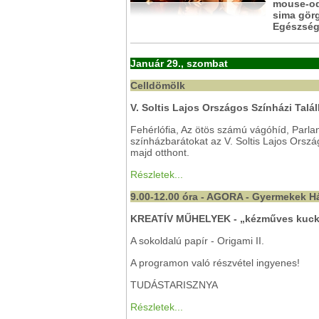
mouse-od 
sima görg
Egészség
Január 29., szombat
Celldömölk
V. Soltis Lajos Országos Színházi Talá
Fehérlófia, Az ötös számú vágóhíd, Parl
színházbarátokat az V. Soltis Lajos Orsz
majd otthont.
Részletek...
9.00-12.00 óra - AGORA - Gyermekek 
KREATÍV MŰHELYEK - „kézműves kuc
A sokoldalú papír - Origami II.
A programon való részvétel ingyenes!
TUDÁSTARISZNYA
Részletek...