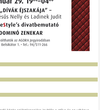
 közös születésnapjára invitálja a stílus és az urbánus