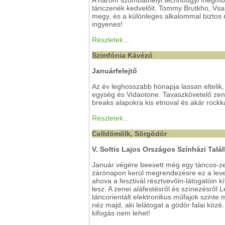
tánczenék kedvelőit. Tommy Brutkho, Vs
megy, és a különleges alkalommal biztos
ingyenes!
Részletek...
Szimfónia Kávézó
Januárfelejtő
Az év leghosszabb hónapja lassan eltelik
egység és Vidaotone. Tavaszkövetelő zen
breaks alapokra kis etnoval és akár rock
Részletek...
Celldömölk, Sörgödör
V. Soltis Lajos Országos Színházi Talá
Január végére beesett még egy táncos-zené
zárónapon kerül megrendezésre ez a levez
ahova a fesztivál résztvevőin-látogatóin kí
lesz. A zenei aláfestésről és színezésről
táncorientált elektronikus műfajok szinte 
néz majd, aki lelátogat a gödör falai közé
kifogás nem lehet!