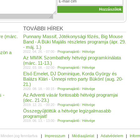
TOVÁBBI HÍREK
e (márc.
Punnany Massif, Jótékonysági főzés, Big Mouse
Band - A Büki Majális részletes programja (ápr. 29.
- máj. 1.)
özön a
2022. 04. 26. - 07:00 -
Programajánló
/
Hétvége
Az MMIK Szombathely hétvégi programkínálata
(márc. 11-13.)
2022. 03. 08. - 02:00 -
Programajánló
/
Hétvége
Első Emelet, DJ Dominique, Korda György és
Balázs Klári - Ünnepi retro party Bükön! (aug. 20-
21.)
2020. 08. 18. - 00:15 -
Programajánló
/
Hétvége
s -
Az Adventi vásár fontosabb hétvégi programjai
(dec. 21-23.)
2019. 12. 21. - 00:20 -
Programajánló
/
Hétvége
Összegyűjtöttük a hétvége legizgalmasabb
programjait!
2019. 06. 13. - 13:00 -
Programajánló
/
Hétvége
 Minden jog fenntartva
|
Impresszum
|
Médiaajánlat
|
Adatvédelem
|
Infor