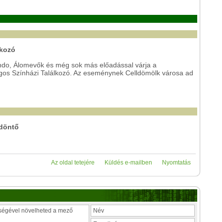
lkozó
ando, Álomevők és még sok más előadással várja a
ágos Színházi Találkozó. Az eseménynek Celldömölk városa ad
 döntő
Az oldal tetejére
Küldés e-mailben
Nyomtatás