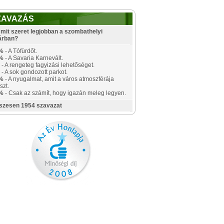
ZAVAZÁS
mit szeret legjobban a szombathelyi
árban?
%
- A Tófürdőt.
%
- A Savaria Karnevált.
- A rengeteg fagyizási lehetőséget.
- A sok gondozott parkot.
%
- A nyugalmat, amit a város atmoszférája
szt.
%
- Csak az számít, hogy igazán meleg legyen.
szesen 1954 szavazat