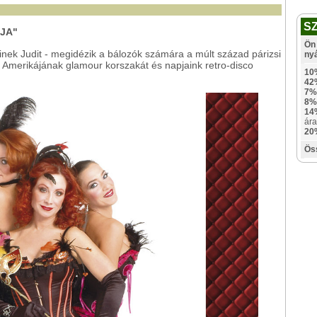
S
ÁJA"
Ön 
inek Judit - megidézik a bálozók számára a múlt század párizsi
ny
 Amerikájának glamour korszakát és napjaink retro-disco
10
42
7%
8%
14
ára
20
Ös