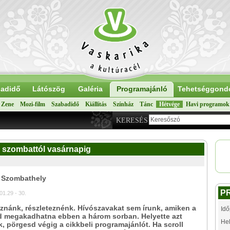
adidő
Látószög
Galéria
Programajánló
Tehetséggond
Zene
Mozi-film
Szabadidő
Kiállítás
Színház
Tánc
Hétvége
Havi programok
KERESÉS
k szombattól vasárnapig
: Szombathely
P
01.29 - 30.
nánk, részleteznénk. Hívószavakat sem írunk, amiken a
Idő
ed megakadhatna ebben a három sorban. Helyette azt
Hel
k, pörgesd végig a cikkbeli programajánlót. Ha scroll