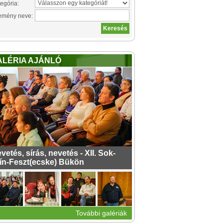
egória:
emény neve:
ALÉRIA AJÁNLÓ
vetés, sírás, nevetés - XII. Sok-
ín-Feszt(ecske) Bükön
További galériák