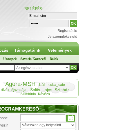
BELÉPÉS
:
Regisztráció
Jelszóemlékeztető
ozás
Támogatóink
Vélemények
Ünnepek
Savaria Karnevál
Bálok
Agora-MSH
bál
cuba_cafe
Soltis_Lajos_Színház
dívák_éjszakája
Szimfónia_Kávézó
ROGRAMKERESŐ
pont:
yszín: