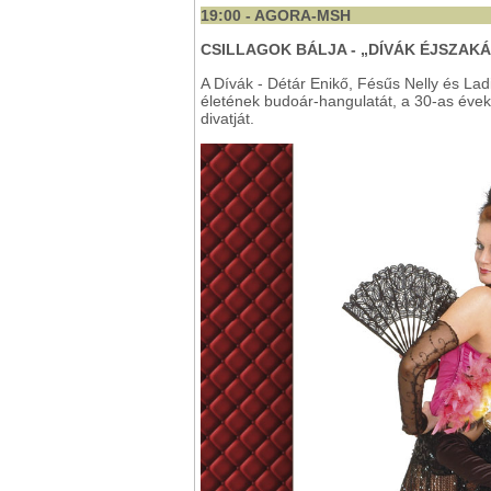
19:00 - AGORA-MSH
CSILLAGOK BÁLJA - „DÍVÁK ÉJSZAK
A Dívák - Détár Enikő, Fésűs Nelly és Lad
életének budoár-hangulatát, a 30-as évek
divatját.