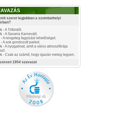
ZAVAZÁS
mit szeret legjobban a szombathelyi
árban?
%
- A Tófürdőt.
%
- A Savaria Karnevált.
- A rengeteg fagyizási lehetőséget.
- A sok gondozott parkot.
%
- A nyugalmat, amit a város atmoszférája
szt.
%
- Csak az számít, hogy igazán meleg legyen.
szesen 1954 szavazat