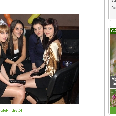
Kat
Es
G
Ma
tú
egtekinthető!