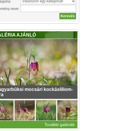
egória:
emény neve:
ALÉRIA AJÁNLÓ
gyarbüksi mocsári kockásliliom-
ra
További galériák