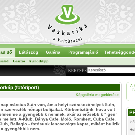
adidő
Látószög
Galéria
Programajánló
Tehetséggond
saládi
Gasztro
Ajándéktipp
KERESÉS
A-
örkép (fotóriport)
C
Képgaléria megtekintése
nap március 8-án van, ám a helyi szórakozóhelyek 5-én,
 szervezték nőnapi bulijaikat. Körbenéztünk, hova volt
P
elmennie a gyengébbik nemnek, akár az erősebbik "igen"
te mellett. A-Klub, Bánya Cafe, Moló, Romkert, Cuba Cafe,
Idő
lub, Bellagio - fotósunk lencsevégre kapta, miként bulizik
 a gyengébbik nem.
Hel