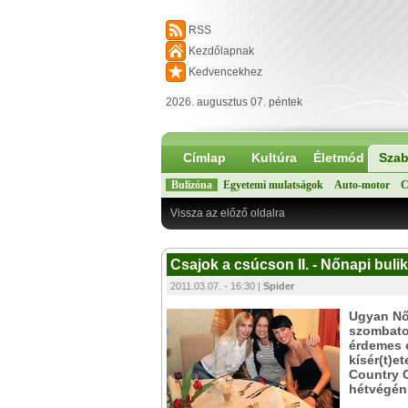
RSS
Kezdőlapnak
Kedvencekhez
2026. augusztus 07. péntek
Címlap
Kultúra
Életmód
Szab
Bulizóna
Egyetemi mulatságok
Auto-motor
C
Vissza az előző oldalra
Csajok a csúcson II. - Nőnapi bulik
2011.03.07. - 16:30 |
Spider
Ugyan Nő
szombaton
érdemes 
kísér(t)e
Country C
hétvégén