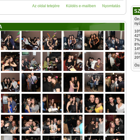
Az oldal tetejére
Küldés e-mailben
Nyomtatás
S
Ön 
ny
A
10
42
7%
8%
14
ára
20
Ös