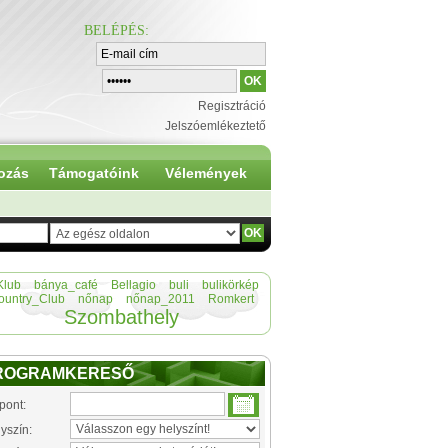
BELÉPÉS
:
Regisztráció
Jelszóemlékeztető
ozás
Támogatóink
Vélemények
Klub
bánya_café
Bellagio
buli
bulikörkép
ountry_Club
nőnap
nőnap_2011
Romkert
Szombathely
ROGRAMKERESŐ
pont:
yszín: