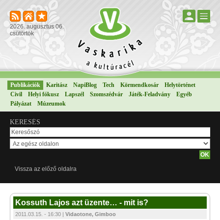
2026. augusztus 06.
csütörtök
Publikációk
Karitász
NapiBlog
Tech
Körmendkosár
Helytörténet
Civil
Helyi fókusz
Lapszél
Szomszédvár
Játék-Feladvány
Egyéb
Pályázat
Múzeumok
KERESÉS
Vissza az előző oldalra
Kossuth Lajos azt üzente… - mit is?
2011.03.15. - 16:30 |
Vidaotone, Gimboo