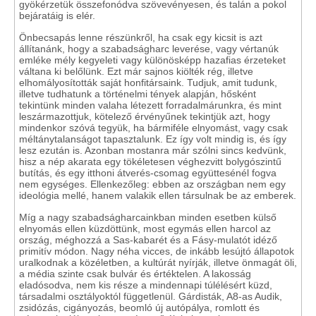
gyökérzetük összefonódva szövevényesen, és talán a pokol
bejáratáig is elér.
Önbecsapás lenne részünkről, ha csak egy kicsit is azt
állítanánk, hogy a szabadságharc leverése, vagy vértanúk
emléke mély kegyeleti vagy különösképp hazafias érzeteket
váltana ki belőlünk. Ezt már sajnos kiölték rég, illetve
elhomályosították saját honfitársaink. Tudjuk, amit tudunk,
illetve tudhatunk a történelmi tények alapján, hősként
tekintünk minden valaha létezett forradalmárunkra, és mint
leszármazottjuk, kötelező érvényűnek tekintjük azt, hogy
mindenkor szóvá tegyük, ha bármiféle elnyomást, vagy csak
méltánytalanságot tapasztalunk. Ez így volt mindig is, és így
lesz ezután is. Azonban mostanra már szólni sincs kedvünk,
hisz a nép akarata egy tökéletesen véghezvitt bolygószintű
butítás, és egy itthoni átverés-csomag együttesénél fogva
nem egységes. Ellenkezőleg: ebben az országban nem egy
ideológia mellé, hanem valakik ellen társulnak be az emberek.
Míg a nagy szabadságharcainkban minden esetben külső
elnyomás ellen küzdöttünk, most egymás ellen harcol az
ország, méghozzá a Sas-kabarét és a Fásy-mulatót idéző
primitív módon. Nagy néha vicces, de inkább lesújtó állapotok
uralkodnak a közéletben, a kultúrát nyírják, illetve önmagát öli,
a média szinte csak bulvár és értéktelen. A lakosság
eladósodva, nem kis része a mindennapi túlélésért küzd,
társadalmi osztályoktól függetlenül. Gárdisták, A8-as Audik,
zsidózás, cigányozás, beomló új autópálya, romlott és