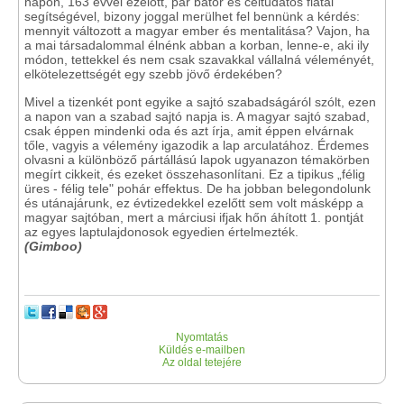
napon, 163 évvel ezelőtt, pár bátor és céltudatos fiatal
segítségével, bizony joggal merülhet fel bennünk a kérdés:
mennyit változott a magyar ember és mentalitása? Vajon, ha
a mai társadalommal élnénk abban a korban, lenne-e, aki ily
módon, tettekkel és nem csak szavakkal vállalná véleményét,
elkötelezettségét egy szebb jövő érdekében?
Mivel a tizenkét pont egyike a sajtó szabadságáról szólt, ezen
a napon van a szabad sajtó napja is. A magyar sajtó szabad,
csak éppen mindenki oda és azt írja, amit éppen elvárnak
tőle, vagyis a vélemény igazodik a lap arculatához. Érdemes
olvasni a különböző pártállású lapok ugyanazon témakörben
megírt cikkeit, és ezeket összehasonlítani. Ez a tipikus „félig
üres - félig tele" pohár effektus. De ha jobban belegondolunk
és utánajárunk, ez évtizedekkel ezelőtt sem volt másképp a
magyar sajtóban, mert a márciusi ifjak hőn áhított 1. pontját
az egyes laptulajdonosok egyedien értelmezték.
(Gimboo)
Nyomtatás
Küldés e-mailben
Az oldal tetejére