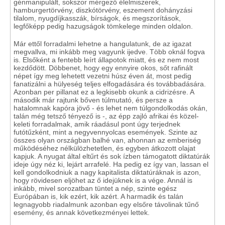
génmanipulált, sokszor mérgező élelmiszerek,
hamburgertörvény, diszkótörvény, eszement dohányzási
tilalom, nyugdíjkasszák, bírságok, és megszorítások,
legfőképp pedig hazugságok tömkelege minden oldalon.
Már ettől forradalmi lehetne a hangulatunk, de az igazat
megvallva, mi inkább meg vagyunk ijedve. Több oknál fogva
is. Elsőként a fentebb leírt állapotok miatt, és ez nem most
kezdődött. Döbbenet, hogy egy ennyire okos, sőt rafinált
népet így meg lehetett vezetni húsz éven át, most pedig
fanatizálni a hülyeség teljes elfogadására és továbbadására.
Azonban per pillanat ez a legkisebb okunk a cidrizésre. A
második már rajtunk bőven túlmutató, és persze a
hatalomnak kapóra jövő - és lehet nem túlgondolkodás okán,
talán még tetsző tényező is -, az épp zajló afrikai és közel-
keleti forradalmak, amik ráadásul pont úgy terjednek
futótűzként, mint a negyvennyolcas események. Szinte az
összes olyan országban balhé van, ahonnan az emberiség
működéséhez nélkülözhetetlen, és egyben átkozott olajat
kapjuk. A nyugat által eltűrt és sok ízben támogatott diktatúrák
ideje úgy néz ki, lejárt arrafelé. Ha pedig ez így van, lassan el
kell gondolkodniuk a nagy kapitalista diktatúráknak is azon,
hogy rövidesen eljöhet az ő idejüknek is a vége. Annál is
inkább, mivel sorozatban tüntet a nép, szinte egész
Európában is, kik ezért, kik azért. A harmadik és talán
legnagyobb riadalmunk azonban egy elsőre távolinak tűnő
esemény, és annak következményei lettek.