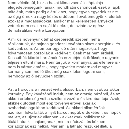
Nem véletlenül, hisz a hazai klíma zseniális táptalaja
elégedetlenségünk fáinak, mondhatni őshonosak ezek a fajok
mifelénk, mára pedig elértük azt, hogy egyes egyedek szinte
az égig érnek a nagy közös erdőben. Továbbmegyünk, elérték
azokat a magasságokat, amikor már kellemetlen árnyékot
vetnek nem csak a saját földekre, de szinte az egész
demokratikus kertre Európában.
A mi kis növényünk tehát cseperedik szépen, néha
rápillantunk, de sajnos gondozni továbbra sincs energiánk, és
kedvünk sem. Az ember egy idő után megszokja, hogy
folyamatosan borzolják a kedélyeit. Csak már nem érdekli.
Kossuthék kitartó harcának és eszméjének öröksége ugyanis
teljesen eltűnt mára. Fenntartjuk a kormányváltás ellenére is -
nem is vártunk mást -, hogy egyetlen modernkori magyar
kormány sem méltó őket még csak felemlegetni sem,
nemhogy az ő nevükben szólni.
Azt a harcot is a nemzet vívta elsősorban, nem csak az akkori
kormány. Egy kávézóból indult, nem az ország házából, és az
akkori értelmiség volt a szellemi vezére és kirobbantója. Azok,
akiknek utódait most épp törvényi erővel akarják
szabadságjogaikban korlátozni. Az akkori államférfiak
azonban felvállalták a nyílt harcot népük érdekében, és népük
mellett, az újkoriak ellenben - akiket csak politikusnak
titulálhatunk - hajlonganak, mint a nádszál, és közben
korlátoznak ész nélkül. Már ami a látható részüket illeti, a