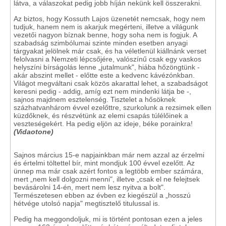
látva, a válaszokat pedig jobb híján nekünk kell összerakni.
Az biztos, hogy Kossuth Lajos üzenetét nemcsak, hogy nem
tudjuk, hanem nem is akarjuk megérteni, illetve a világunk
vezetői nagyon bíznak benne, hogy soha nem is fogjuk. A
szabadság szimbólumai szinte minden esetben anyagi
tárgyakat jelölnek már csak, és ha véletlenül kiállnánk verset
felolvasni a Nemzeti lépcsőjére, valószínű csak egy vaskos
helyszíni bírságolás lenne „jutalmunk", hiába hőzöngtünk -
akár abszint mellet - előtte este a kedvenc kávézónkban.
Világot megváltani csak közös akarattal lehet, a szabadságot
keresni pedig - addig, amíg ezt nem mindenki látja be -,
sajnos majdnem esztelenség. Tisztelet a hősöknek
százhatvanhárom évvel ezelőttre, szurkolunk a rezsimek ellen
küzdőknek, és részvétünk az elemi csapás túlélőinek a
veszteségekért. Ha pedig eljön az ideje, béke porainkra!
(Vidaotone)
Sajnos március 15-e napjainkban már nem azzal az érzelmi
és értelmi töltettel bír, mint mondjuk 100 évvel ezelőtt. Az
ünnep ma már csak azért fontos a legtöbb ember számára,
mert „nem kell dolgozni menni", illetve „csak el ne felejtsek
bevásárolni 14-én, mert nem lesz nyitva a bolt".
Természetesen ebben az évben ez kiegészül a „hosszú
hétvége utolsó napja" megtisztelő titulussal is.
Pedig ha meggondoljuk, mi is történt pontosan ezen a jeles