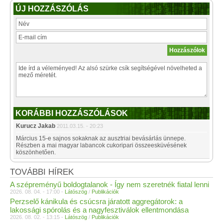
ÚJ HOZZÁSZÓLÁS
KORÁBBI HOZZÁSZÓLÁSOK
Kurucz Jakab
2011.03.15. - 20:23
Március 15-e sajnos sokaknak az ausztriai bevásárlás ünnepe.
Részben a mai magyar labancok cukoripari összeesküvésének
köszönhetően.
TOVÁBBI HÍREK
A szépreményű boldogtalanok - Így nem szeretnék fiatal lenni
2026. 08. 04. - 17:00 -
Látószög
/
Publikációk
Perzselő kánikula és csúcsra járatott aggregátorok: a
lakossági spórolás és a nagyfesztiválok ellentmondása
2026. 08. 02. - 13:15 -
Látószög
/
Publikációk