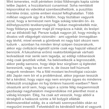
Mint ismeretes, múlt pénteken óriási földrengés kapta szinte
telibe Japánt, a hozzátartozó cunamival. Soha nemlátott
képsorokkal és videókkal szembesülhettünk, a pusztítás
mértéke óriási, szinte emberi ésszel felfoghatatlan. Több
millióan vagyunk úgy itt a földön, hogy tisztában vagyunk
azzal, hogy a természet nem fogja sokáig tolerálni ön- és
élőhelypusztító tevékenységünk. Sokan megénekelték már,
hogy földanya egyszer majd jól megrázza a hátát, és lesöpri
ezt az élősködő fajt. Persze tudjuk nagyon jól, hogy mindig is
divatos volt világvégét vizionálni - ami ugyebár önmagában
egy tévhit, mivel ennek a gömbnek mi nagy kárt okozni nem
tudunk -, azonban ha minden tényt szépen összerakunk,
akkor egy civilizáció-égéstől szinte csak egy hajszál választ el
bennünk. A fukushimai erőmű reaktorblokkjainak várható
leolvadását már senki sem tagadja, az eddigi robbanások
még csak ijesztőek voltak, ha bekövetkezik a legrosszabb,
akkor pedig sanszos, hogy ideje lesz sürgősen új égitestet
keresnünk, vagy ha ezt nem is, de össze kell húznunk
magunk rendesen. Ha a föld mostani technológiai csúcsán
álló Japán nem bír el a problémával, akkor jogosan tesszük
fel a kérdést, hogy vajon egy nem ennyire ügyes és mindenre
felkészült országban mi fog történni hasonló esetben? Nem
olvastunk arról sem, hogy vajon a szinte félig megsemmisült
gazdasági nagyhatalom megrendülése mit jelenthet most a
válság közepén. Elég, ha csak azt vesszük, hogy abból a
térségből a halászok szinte a fél bolygót ellátták
élelmiszerekkel eddig, és a várható szennyeződés okán ez
megszűnt innentől. Felvetésből és kérdésből tehát el vagyunk