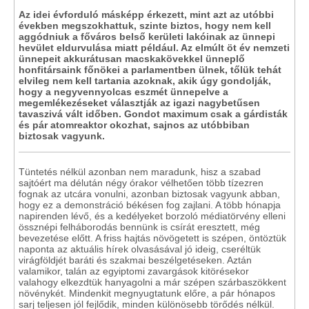
Az idei évforduló másképp érkezett, mint azt az utóbbi
években megszokhattuk, szinte biztos, hogy nem kell
aggódniuk a főváros belső kerületi lakóinak az ünnepi
hevület eldurvulása miatt például. Az elmúlt öt év nemzeti
ünnepeit akkurátusan macskakövekkel ünneplő
honfitársaink főnökei a parlamentben ülnek, tőlük tehát
elvileg nem kell tartania azoknak, akik úgy gondolják,
hogy a negyvennyolcas eszmét ünnepelve a
megemlékezéseket választják az igazi nagybetűsen
tavaszivá vált időben. Gondot maximum csak a gárdisták
és pár atomreaktor okozhat, sajnos az utóbbiban
biztosak vagyunk.
Tüntetés nélkül azonban nem maradunk, hisz a szabad
sajtóért ma délután négy órakor vélhetően több tízezren
fognak az utcára vonulni, azonban biztosak vagyunk abban,
hogy ez a demonstráció békésen fog zajlani. A több hónapja
napirenden lévő, és a kedélyeket borzoló médiatörvény elleni
össznépi felháborodás bennünk is csírát eresztett, még
bevezetése előtt. A friss hajtás növögetett is szépen, öntöztük
naponta az aktuális hírek olvasásával jó ideig, cseréltük
virágföldjét baráti és szakmai beszélgetéseken. Aztán
valamikor, talán az egyiptomi zavargások kitörésekor
valahogy elkezdtük hanyagolni a már szépen szárbaszökkent
növénykét. Mindenkit megnyugtatunk előre, a pár hónapos
sarj teljesen jól fejlődik, minden különösebb törődés nélkül.