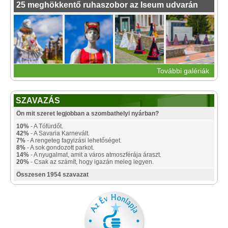
25 meghökkentő ruhaszobor az Iseum udvarán
További galériák
SZAVAZÁS
Ön mit szeret legjobban a szombathelyi nyárban?
10%
- A Tófürdőt.
42%
- A Savaria Karnevált.
7%
- A rengeteg fagyizási lehetőséget.
8%
- A sok gondozott parkot.
14%
- A nyugalmat, amit a város atmoszférája áraszt.
20%
- Csak az számít, hogy igazán meleg legyen.
Összesen 1954 szavazat