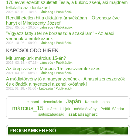
170 évvel ezelőtt született Tesla, a különc zseni, aki majdnem
feltalálta az időutazást
2026. 07. 10. - 10:15 -
Látószög
/
Publikációk
Rendíthetetlen hit a diktatúra árnyékában – Ötvenegy éve
hunyt el Mindszenty József
2026. 05. 06. - 20:00 -
Látószög
/
Publikációk
"Vigyázz fattyú fel ne borzaszd a szakállam" - Az aradi
vértanúkra emlékezünk
2025. 10. 06. - 09:00 -
Látószög
/
Publikációk
KAPCSOLÓDÓ HÍREK
Mit ünneplünk március 15-én?
2026. 03. 15. - 07:15 -
Látószög
/
Publikációk
Az öreg zászló - Március 15-i visszaemlékezés
2021. 03. 15. - 08:30 -
Látószög
/
Publikációk
A médiatörvény jó a magyar zenének - A hazai zeneszerzők
és előadók a nyertesei a zenei kvótának!
2011. 01. 18. - 01:00 -
Látószög
/
Publikációk
Japán
cunami
demokrácia
Kossuth_Lajos
március_15
márciusi_ifjak
médiatörvény
Petőfi_Sándor
szabadságharc
sajtószabadság
PROGRAMKERESŐ